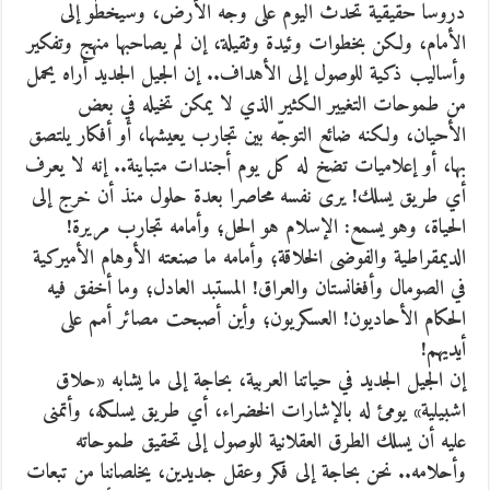
دروسا حقيقية تحدث اليوم على وجه الأرض، وسيخطو إلى
الأمام، ولكن بخطوات وئيدة وثقيلة، إن لم يصاحبها منهج وتفكير
وأساليب ذكية للوصول إلى الأهداف.. إن الجيل الجديد أراه يحمل
من طموحات التغيير الكثير الذي لا يمكن تخيله في بعض
الأحيان، ولكنه ضائع التوجّه بين تجارب يعيشها، أو أفكار يلتصق
بها، أو إعلاميات تضخ له كل يوم أجندات متباينة.. إنه لا يعرف
أي طريق يسلك! يرى نفسه محاصرا بعدة حلول منذ أن خرج إلى
الحياة، وهو يسمع: الإسلام هو الحل؛ وأمامه تجارب مريرة!
الديمقراطية والفوضى الخلاقة؛ وأمامه ما صنعته الأوهام الأميركية
في الصومال وأفغانستان والعراق! المستبد العادل؛ وما أخفق فيه
الحكام الأحاديون! العسكريون؛ وأين أصبحت مصائر أمم على
أيديهم!
إن الجيل الجديد في حياتنا العربية، بحاجة إلى ما يشابه «حلاق
اشبيلية» يومئ له بالإشارات الخضراء، أي طريق يسلكه، وأتمنى
عليه أن يسلك الطرق العقلانية للوصول إلى تحقيق طموحاته
وأحلامه.. نحن بحاجة إلى فكر وعقل جديدين، يخلصاننا من تبعات