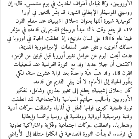
الأوروبيين، وكنّا نتبادل أطراف الحديث في يوم مشمس. قال: إن
روسيني الموسيقار الإيطالي الشهير، قد بشّر بالتغيير في أوبرا
كوميدية شهيرة ألفها بعنوان «حلاق اشبيلية» عند مطلع القرن
‬19، فلم ينفع وقت ذاك مبدأ «إرجاع القديم إلى قدمه» في مؤتمر
فيينا عام ‬1816 على لسان مترنيخ، إذ انطلقت الحياة في أوروبا في
مسالك أخرى، وانتفى عصر السلطات الإمبراطورية القديمة.
عدت أبحث اليوم عن عوامل تغيير أوروبا قبل قرنين من الزمن،
اكتشف أن جيلا جديدا ولد مع الثورة الفرنسية عند تسعينيات
القرن ‬18. وقد هبّ هبّة واحدة بعد قرابة عشرين سنة، لكي
يطّور الحياة إلى الأمام، لا أن يبقي القديم على قدمه.
كان «حلاق إشبيلية» يتطلع إلى تغيير جذري وشامل، لتفكير
الأوروبيين وأساليب حياتهم السياسية والاجتماعية. لقد انطلقت
ثورة فلسفية كبرى قوامها العقل في ألمانيا، وانطلقت حركات أدبية
وفنية وموسيقية أوبرالية رومانسية في روسيا والنمسا وإيطاليا
وهنغاريا.. وانطلقت حركات اجتماعية وفكرية واشتراكية تعاونية
في فرنسا.. ثم بدأت الثورة الصناعية في انكلترا منتقلة إلى الأراضي