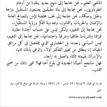
الماضي العقيم.. نحن بحاجة إلى منهج جديد ينقذنا من أوهام
الطوباويين.. نحن بحاجة إلى بناة حقيقيين يصنعون المستقبل بنزاهة
وعقل وحكمة.. نحن بحاجة إلى نخب مخلصة تؤمن بالمصالح العامة
والإنسان والحريات والقانون، وتعددية الفكر ورؤية المستقبل..
نحن بحاجة إلى التغيير، ولكن ليس على حساب أجندة مغايرة
تمزقنا وتشرذمنا طائفيا وعرقيا واجتماعيا.. نحن بحاجة إلى التغيير،
ليس السياسي وحده، بل الحضاري الذي يتمفصل في كل مرافق
الحياة، إذ ينطلق من تغيير التفكير أولا، والوعي بذلك ثانيا،
والإدراك بقيمته ثالثا، والعمل به رابعا..
فهل ستنجح أجيالنا الجديدة في بلوغ أهدافها؟ نتمنى ذلك من صميم
القلب.
نشرت في البيان الاماراتية ، 24 مارس / آذار 2011 ، ويعاد نشرها على موقع الدكتور سيار
الجميل
www.sayyaraljamil.com