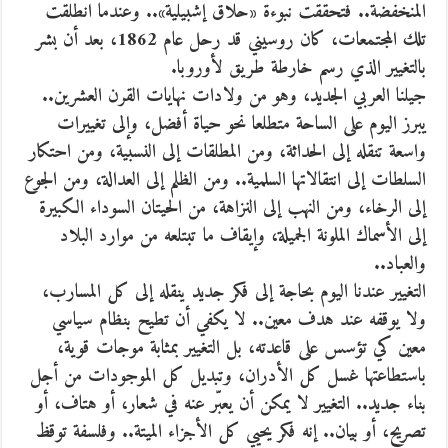
المنخفضة.. فتحققت نبوءة «حلاق إشبيلية».. وعندما انطلقت
تلك المجتمعات، كان روسيني قد رحل عام ‬1862، بعد أن بشر
بالتغيير الذي رسم خارطة طريق لأوروبا.
جيلنا العربي الجديد، وهو من ولادات نهايات القرن العشرين..
يبرز اليوم على الساحة متطلعا نحو حياة أفضل، وإلى تغييرات
واسعة تنقله إلى الحداثة، ومن المطلقات إلى النسبية، ومن احتكار
السلطات إلى انتقالاتها السلمية.. ومن الظلم إلى العدالة، ومن الجوع
إلى الرخاء، ومن النهب إلى النزاهة، من الحيتان السوداء الكبيرة
إلى الأسماك الملونة الجميلة، وإيقاف ما تبتلعه من موارد البلاد
والعباد..
التغيير عندنا اليوم بحاجة إلى فكر جديد ينقله إلى كل المسارب،
ولا يوقفه عند هدف معين.. لا يكفي أن تطيح بنظام سياسي
معين كي تؤسس على قاعدته، بل التغيير بمثابة موجات قوية،
باستطاعتها غسل كل الأدران، وتبديل كل الموجودات من أجل
بناء جديد.. التغيير لا يمكن أن يعبّر عنه في شعار، أو هتاف، أو
تصريح، أو بيان.. إنه فكر يحيي كل الأجزاء الميتة.. وفلسفة توقظ