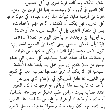
الخلايا النائمة.. وحركات قوية تسري في كل المفاصل.
كان التغيير في أوروبا كما وجدناه تاريخيا قبل قرنين من الزمن،
يتحرك على أرضية صلبة، تهيأت منذ أزمان بعيدة، كي يتحرك فوقها
كل الناس.. فهل يمكننا أن نكتشف كم هو حجم الإخفاقات،
ليس في منطلق التغيير، بل في أساليب سريانه هنا أو هناك؟
إن تجاربنا التي وجدناها عربيا حتى اليوم مع انطلاقة ‬2011،
تنبئنا بأن الممكن السياسي يطغى كثيرا على الطموح الحضاري،
كون الأول مفتاحا لبلوغ الثاني، ولكن ما نشهده من عثرات
وإخفاقات هنا أو هناك، تتحمل مسؤوليته كل النخب التي تصفق
للمنجز من دون تقديم أي منهج عمل له، وأيضا تلك الأنظمة
السياسية التي لا يمكنها أن ترى مصالحها تضرب أمامها كي تشجع
على التغيير.. ثمة عامل آخر يكمن في الإعلام الذي يدير نقل
الأحداث بما يناسب هذا أو يلتقي مع توجهات ذاك.. التغيير
عندنا مصاب بتلوث سياسي عقيم، ناهيكم عما يعبر عنه انقساميا،
أو طائفيا، أو مذهبيا، أو عرقيا.. الخ، من طفيليات هذا العصر.
إن التغيير مهما كان نوعه، سيقدم حلولا جديدة، وسيعلّم الآخرين