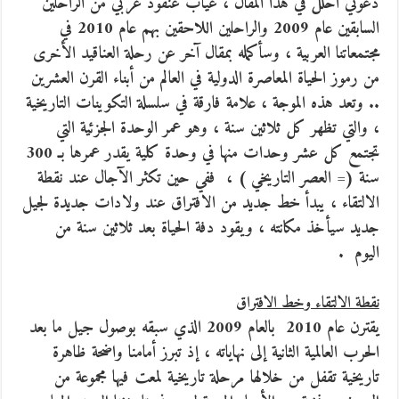
دعوني احلل في هذا المقال ، غياب عنقود عربي من الراحلين
السابقين عام 2009 والراحلين اللاحقين بهم عام 2010 في
مجتمعاتنا العربية ، وسأكمله بمقال آخر عن رحلة العناقيد الأخرى
من رموز الحياة المعاصرة الدولية في العالم من أبناء القرن العشرين
.. وتعد هذه الموجة ، علامة فارقة في سلسلة التكوينات التاريخية
، والتي تظهر كل ثلاثين سنة ، وهو عمر الوحدة الجزئية التي
تجتمع كل عشر وحدات منها في وحدة كلية يقدر عمرها بـ 300
سنة (= العصر التاريخي ) ، ففي حين تكثر الآجال عند نقطة
الالتقاء ، يبدأ خط جديد من الافتراق عند ولادات جديدة لجيل
جديد سيأخذ مكانته ، ويقود دفة الحياة بعد ثلاثين سنة من
اليوم .
نقطة الالتقاء وخط الافتراق
يقترن عام 2010 بالعام 2009 الذي سبقه بوصول جيل ما بعد
الحرب العالمية الثانية إلى نهاياته ، إذ تبرز أمامنا واضحة ظاهرة
تاريخية تقفل من خلالها مرحلة تاريخية لمعت فيها مجموعة من