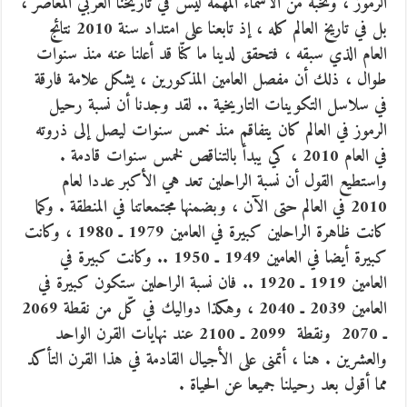
الرموز ، ونخبة من الأسماء المهمة ليس في تاريخنا العربي المعاصر ،
بل في تاريخ العالم كله ، إذ تابعنا على امتداد سنة 2010 نتائج
العام الذي سبقه ، فتحقق لدينا ما كنّا قد أعلنا عنه منذ سنوات
طوال ، ذلك أن مفصل العامين المذكورين ، يشكل علامة فارقة
في سلاسل التكوينات التاريخية .. لقد وجدنا أن نسبة رحيل
الرموز في العالم كان يتفاقم منذ خمس سنوات ليصل إلى ذروته
في العام 2010 ، كي يبدأ بالتناقص لخمس سنوات قادمة .
واستطيع القول أن نسبة الراحلين تعد هي الأكبر عددا لعام
2010 في العالم حتى الآن ، وبضمنها مجتمعاتنا في المنطقة . وكما
كانت ظاهرة الراحلين كبيرة في العامين 1979 ـ 1980 ، وكانت
كبيرة أيضا في العامين 1949 ـ 1950 .. وكانت كبيرة في
العامين 1919 ـ 1920 .. فان نسبة الراحلين ستكون كبيرة في
العامين 2039 ـ 2040 ، وهكذا دواليك في كّل من نقطة 2069
ـ 2070 ونقطة 2099 ـ 2100 عند نهايات القرن الواحد
والعشرين . هنا ، أتمنى على الأجيال القادمة في هذا القرن التأكد
مما أقول بعد رحيلنا جميعا عن الحياة .