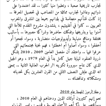
تجارب تاريخية صعبة ، وتعلموا منها كثيرا .. لقد اعتمدوا على
ذواتهم وعاشوا تجارب مماثلة من المصاعب في تحصيل المعرفة ..
إذ كانت نشأتهم متجانسة في بلدانهم جميعا بين المشرق والمغرب
العربيين .. كانوا في أغلبيتهم ، ينشدون مشروع التقدم للأمة التي
آمنوا بها وبتاريخها وتفكك حاضرها وشراكة مصيرها .. بأساليب
مختلفة ومناهج متباينة وأيديولوجيات متضاربة ، وسواء نجحوا أو
أخفقوا ، وسواء أصابوا أم اخطئوا ، فهم نخبة مجتمعاتهم التي
عرفوا فيها .. واعتقد أن مفصل العامين 2009 ـ 2010 يشكل
ذروة العنقود لنهاية جيل كامل بدأ في العام 1979 ، وهو الجيل
الذي كان نتاج سيرورة تكوينه اثر الحرب العالمية الثانية .. بمعنى
انه الذي عايش النصف الثاني من القرن العشرين بكل تحدياته
ومشكلاته وتناقضاته ..
رحلة الرموز المهمة عام 2010
نعم إنهم كثيرون أولئك الذين ودعناهم في العام 2010 ،
وسأقتصر على ذكر أهم الأسماء العربية ، فمنهم : رئيس الوزراء