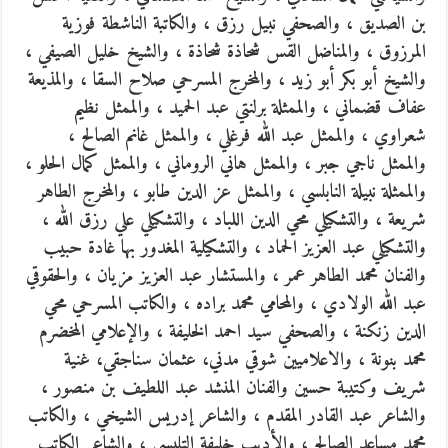
بن الصديق ، والصحفي نبيل رزق ، والكاتبة الناشطة فوزية
المرزوق ، والمناضل القس شحاذة شحاذة ، والشيخ خليل الصيفي ،
والشيخ أبو بكر أبو زيد ، والمخرج المسرحي صلاح السقا ، والمذيعة
عفاف قضماني ، والممثلة برلنتي عبد الحميد ، والممثل نظيم
شعراوي ، والممثل عبد الله فرغلي ، والممثل غانم الصالح ،
والممثل ناجي جبر ، والممثل هاني الروماني ، والممثل كمال الحلو ،
والممثلة نبيلة النابلسي ، والممثل عز الدين طابو ، والمخرج الطاهر
شريعة ، والتشكيلي محي الدين اللباد ، والتشكيلي علي رزق الله ،
والتشكيلي عبد العزيز الحماد ، والتشكيلية المغدور بها غادة حبيب
والفنان محمد الطاهر عمر ، والمستشار عبد العزيز مزيان ، والحقوقي
عبد الله الولادي ، والمحامي محمد براده ، والكاتب المسرحي محي
الدين زنكنة ، والصحفي سيد احمد الخليفة ، والإعلامي المخضرم
محمد بنونة ، والاعلاميين شوقي مدني، عثمان سناجقي، غنية
شريف وكتيبة حسين والفنان المنشد عبد اللطيف بن منصور ،
والشاعر عبد القادر المقدم ، والشاعر إدريس الشيخي ، والكاتب
محمد مساعد الصالح ، والأديب خليفة التليسي ، والشاعر الكاتب