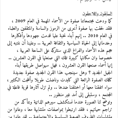
السابقون واللاحقون
كما ودعت مجتمعاتنا صفوة من الأسماء المهمة في العام 2009 ،
فلقد لحقت بها صفوة أخرى من الرموز والساسة والمثقفين والعلماء
في العام 2010 .. إنهم أبناء نخبة عليا قدمت جهودها وأفكارها
وخدماتها إلى الحياة السياسية والثقافة العربية .. وعلينا أن ننتبه إلى
حجم هذه الأسماء والفراغ الذي ستتركه على الساحة العربية ،
خصوصا وان مكانتها كبيرة تلك التي صنعتها في القرن العشرين ..
إنها أسماء صنعها القرن العشرون ، فهل سيواصل طريقها أبناء
الجيل الجديد ؟ وهل سينجب هذا القرن الجديد صفوة جديدة
كتلك الصفوة الرائعة التي كابدت وناضلت طويلا وأنتجت الكثير ،
سواء اتفقنا معها أو اختلفنا ضدها .. ولم تزل آثارها قوية فاعلة في
المجتمع ، وستبقى إلى أمد غير منظور ..
وتوضح لنا الصورة عندما نستكشف سيرهم الذاتية ونتأكد من
تراجم حياتهم ، فلقد ارتبطوا بمواصفات متشابهة معا ، وعانوا من
متشابهات الظروف الصعبة السياسية والاجتماعية .. لقد عانوا من