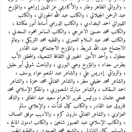
، والروائي الطاهر وطار ، والأكاديمي عز الدين إبراهيم ، والمؤرخ
عبد الرحمن الجيلالي ، والكاتب عبد الله الحوراني ، والكاتب
الليبرالي احمد البغدادي ، والكاتب الدرامي أسامة أنور عكاشة ،
والكاتب محمد حسين الاعرجي ، والكاتب الساخر محمود السعدني ،
والكاتب محمد عبد السلام العمري ، والفقيه محمد التريكي ، وعالم
الاجتماع عبد الله شريط ، والمؤرخ الاجتماعي عبد القادر
جغلول ، وأحمد الأمين الخبير في الثقافة الشعبية، والمحقق الأب
بطرس حداد ، والمؤرخ وهبي البوري ، والباحث شوقي أبو خليل
، والروائي إدريس علي ، والشاعر عبد المنعم عواد يوسف ،
والشاعر محمد عفيفي مطر ، والشاعر الغنائي محمد حمزة ، والشاعر
احمد السقاف ، والشاعر مبارك المنصوري ، والمفكر الإسلامي محمد
فتحي عثمان ، ورئيس تحرير الاهرام سعيد عبد الخالق ، والناقد
فاروق عبد القادر ، والكاتب كمال نشأت ، والإعلامي سالم
العزاوي ، والشاعر الغنائي مارون كرم ، والاديب موفق العساف
، والكاتب الإسلامي عبد الصبور شاهين ، والكاتب ادمون المالح ،
والسياسي كمال الشاذلي ، والشيخ محمد الصمدي ، والفقيه الحسن