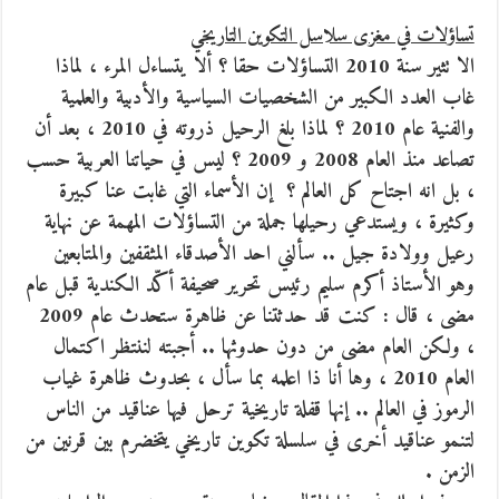
تساؤلات في مغزى سلاسل التكوين التاريخي
الا تثير سنة 2010 التساؤلات حقا ؟ ألا يتساءل المرء ، لماذا
غاب العدد الكبير من الشخصيات السياسية والأدبية والعلمية
والفنية عام 2010 ؟
لماذا بلغ الرحيل ذروته في 2010 ، بعد أن
تصاعد منذ العام 2008 و 2009 ؟ ليس في حياتنا العربية حسب
، بل انه اجتاح كل العالم ؟ إن الأسماء التي غابت عنا كبيرة
وكثيرة ، ويستدعي رحيلها جملة من التساؤلات المهمة عن نهاية
رعيل وولادة جيل .. سألني احد الأصدقاء المثقفين والمتابعين
وهو الأستاذ أكرم سليم رئيس تحرير صحيفة أكّد الكندية قبل عام
مضى ، قال : كنت قد حدثتنا عن ظاهرة ستحدث عام 2009
، ولكن العام مضى من دون حدوثها .. أجبته لننتظر اكتمال
العام 2010 ، وها أنا ذا اعلمه بما سأل ، بحدوث ظاهرة غياب
الرموز في العالم .. إنها قفلة تاريخية ترحل فيها عناقيد من الناس
لتنمو عناقيد أخرى في سلسلة تكوين تاريخي يتخضرم بين قرنين من
الزمن .