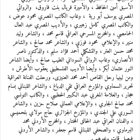
الأسبق أمين الحافظ ، والأميرة فريال بنت فاروق، والروائي
المصري يوسف أبو رية ، وغاب الكاتب المصري محمود عوض ،
والكاتب المصري كامل زهيري ، والأديب المصري عبد العال
الحمامصي ، والمخرج المسرحي العراقي قاسم محمد ، والشاعر وليد
منير ، والإعلامي محمود فوزي ، والشاعر محمد صالح ، والشاعر
محمد حسن العتر ، والتشكيلي أحمد فؤاد سليم ، والدكتور ناصر
الأنصاري، وغاب الروائي السوداني الطيب صالح ، وأيضا الشاعر
النور عثمان أبكر ، وأيضا الأديب الفلسطيني يعقوب الأطرش ،
ومن ليبيا رحل القاص أحمد محمد العنيزى. ورحلت الفنانة العراقية
تحرير السماوي والمؤرخ العراقي تقي الدباغ ، والشاعر اللبناني بسام
حجار ، والعلامة المغربي عبد الكبير الخطيبي ، والكاتب التونسي
محمد صالح الجابري ، والإعلامي العماني صلاح حزين ، والشاعر
السوري علي الجندي ، والمؤرخ الجزائري حاج مولاي بلحميسي
، والفنان العراقي عبد الخالق المختار ، والمخرج الأردني محمد
البرماوي ، والصحفي اللبناني قاسم جعفر ، والشاعر الأردني
فيصل قات وغيرهم .