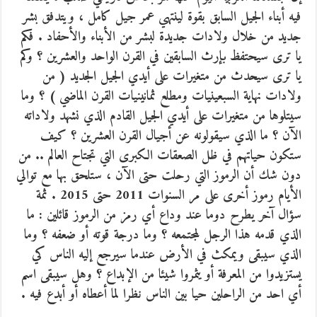
فيه أبناء الجيل السابق بقوة لينتهي عمر جيل كامل ، ويتدفق بشر
جديد من خلال ولادات جديدة لبشر من الأبناء والأحفاد . فكم
يا ترى سيحتفظ بإرث السابقين في القرن الواحد والعشرين ؟ وكم
يا ترى سيحدث من متغيرات على أيدي الجيل الجديد ( من
ولادات نهاية السبعينيات ومطلع ثمانينيات القرن الماضي ) ؟ وما
سيتلوها من متغيرات على أيدي الجيل القادم الذي نشهد ولاداته
الآن ؟ ما الذي سيقولونه عن أجيال القرن العشرين ؟ كيف
ستكون حياتهم في ظل الصعقات الكبرى التي تجتاح العالم .. من
دون شك أن الرموز التي رحلت حتى الآن ، ستلحق بها مع توالي
الأيام رموز أخرى على مر السنوات 2011 حتى 2015 . ثمة
سؤال آخر يطرح دوما عند وداع أي رمز من الرموز قائلين : ما
الذي قدمه هذا الرجل لمجتمعه ؟ وما درجة قوته أو ضعفه ؟ وما
الذي سيبقى ويمكث في الأرض عندما سيرجع إليه الناس كي
يستزيدوا من المعرفة أو يثمروا شيئا من الإبداع ؟ وهل سيبقى اسم
أي احد من الراحلين حيا بين الناس نظرا لما أعطاه أو أبدع فيه .