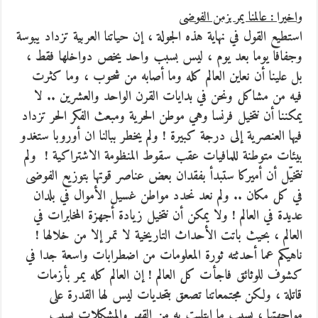
واخيرا : عالمنا يمر بزمن الفوضى
استطيع القول في نهاية هذه الجولة ، إن حياتنا العربية تزداد يبوسة
وجفافا يوما بعد يوم ، ليس بسبب واحد يخص دواخلها فقط ،
بل علينا أن نعاين العالم كله وما أصابه من شحوب ، وما كثرت
فيه من مشاكل ونحن في بدايات القرن الواحد والعشرين .. لا
يمكننا أن نتخيل فرنسا وهي موطن الحرية ومبعث الفكر الحر تزداد
فيها العنصرية إلى درجة كبيرة ! ولم يخطر ببالنا ان أوروبا ستغدو
بيئات متوطنة للمافيات عقب سقوط المنظومة الاشتراكية ! ولم
نتخيّل أن أميركا ستبدأ بفقدان بعض عناصر قوتها بتوزيع الفوضى
في كل مكان .. ولم نعد نحدد مواطن غسيل الأموال في بلدان
عديدة في العالم ! ولا يمكن أن نتخيل زيادة أجهزة المخابرات في
العالم ، بحيث باتت الأحداث التاريخية لا تمر إلا من خلالها !
ناهيكم عما أحدثته ثورة المعلومات من اضطرابات واسعة جدا في
كشوف للوثائق فاجأت كل العالم ! إن العالم كله يمر بأزمات
قاتلة ، ولكن مجتمعاتنا تصعق بتحديات ليس لها القدرة على
مواجهتها ، بسبب ما ابتليت به من القهر والمشكلات بسبب