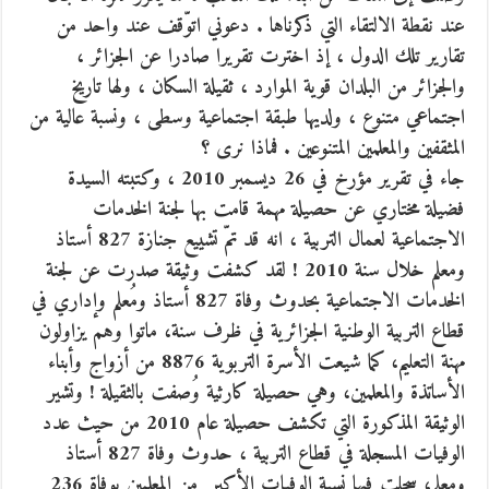
عند نقطة الالتقاء التي ذكرناها . دعوني اتوّقف عند واحد من
تقارير تلك الدول ، إذ اخترت تقريرا صادرا عن الجزائر ،
والجزائر من البلدان قوية الموارد ، ثقيلة السكان ، ولها تاريخ
اجتماعي متنوع ، ولديها طبقة اجتماعية وسطى ، ونسبة عالية من
المثقفين والمعلمين المتنوعين . فماذا نرى ؟
جاء في تقرير مؤرخ في 26 ديسمبر 2010 ، وكتبته السيدة
فضيلة مختاري عن حصيلة مهمة قامت بها لجنة الخدمات
الاجتماعية لعمال التربية ، انه قد تمّ تشييع جنازة 827 أستاذ
ومعلم خلال سنة 2010 ! لقد كشفت وثيقة صدرت عن لجنة
الخدمات الاجتماعية بحدوث وفاة 827 أستاذ ومُعلم وإداري في
قطاع التربية الوطنية الجزائرية في ظرف سنة، ماتوا وهم يزاولون
مهنة التعليم، كما شيعت الأسرة التربوية 8876 من أزواج وأبناء
الأساتذة والمعلمين، وهي حصيلة كارثية وُصفت بالثقيلة ! وتشير
الوثيقة المذكورة التي تكشف حصيلة عام 2010 من حيث عدد
الوفيات المسجلة في قطاع التربية ، حدوث وفاة 827 أستاذ
ومعلم، سجلت فيها نسبة الوفيات الأكبر من المعلمين بوفاة 236