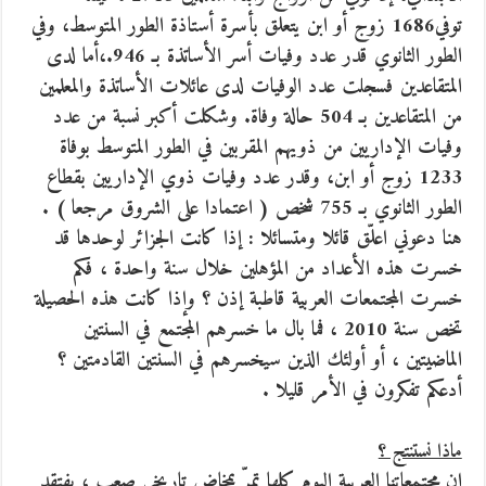
توفي1686 زوج أو ابن يتعلق بأسرة أستاذة الطور المتوسط، وفي
الطور الثانوي قدر عدد وفيات أسر الأساتذة بـ 946.،أما لدى
المتقاعدين فسجلت عدد الوفيات لدى عائلات الأساتذة والمعلمين
من المتقاعدين بـ 504 حالة وفاة. وشكلت أكبر نسبة من عدد
وفيات الإداريين من ذويهم المقربين في الطور المتوسط بوفاة
1233 زوج أو ابن، وقدر عدد وفيات ذوي الإداريين بقطاع
الطور الثانوي بـ 755 شخص ( اعتمادا على الشروق مرجعا ) .
هنا دعوني اعلّق قائلا ومتسائلا : إذا كانت الجزائر لوحدها قد
خسرت هذه الأعداد من المؤهلين خلال سنة واحدة ، فكم
خسرت المجتمعات العربية قاطبة إذن ؟ وإذا كانت هذه الحصيلة
تخص سنة 2010 ، فما بال ما خسرهم المجتمع في السنتين
الماضيتين ، أو أولئك الذين سيخسرهم في السنتين القادمتين ؟
أدعكم تفكرون في الأمر قليلا .
ماذا نستنتج ؟
إن مجتمعاتنا العربية اليوم كلها تمرّ بمخاض تاريخي صعب ، يفتقد