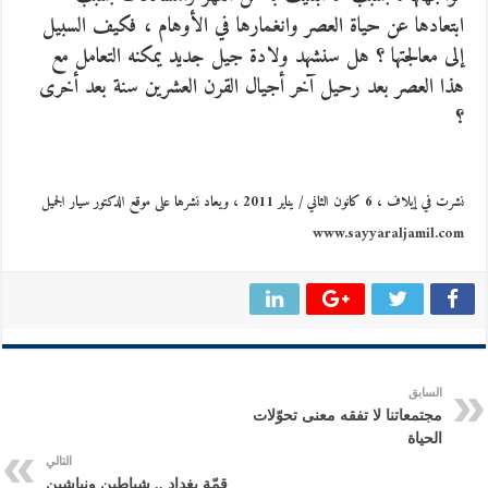
ابتعادها عن حياة العصر وانغمارها في الأوهام ، فكيف السبيل
إلى معالجتها ؟ هل سنشهد ولادة جيل جديد يمكنه التعامل مع
هذا العصر بعد رحيل آخر أجيال القرن العشرين سنة بعد أخرى
؟
نشرت في إيلاف ، 6 كانون الثاني / يناير 2011 ، ويعاد نشرها على موقع الدكتور سيار الجميل
www.sayyaraljamil.com
السابق
مجتمعاتنا لا تفقه معنى تحوّلات
الحياة
التالي
قمّة بغداد .. شياطين ونياشين