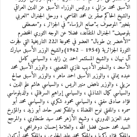
الأسبق محمد مزالي ، ورئيس الوزراء الأسبق عز الدين العراقي
والشيخ الحاكم صقر بن محمد القاسمي ، ورحل الجنرال “العربي
بلخير” الموصوف بـ”صانع الرؤساء” في الجزائر ، و”مصطفى
بلوصيف” الجنرال المتقاعد، فضلا عن الوجه الثوري المخضرم
“الأخضر بن طوبال” العضو في مجموعة الـ22 التاريخية التي فجرت
الثورة الجزائرية (1954 – 1962)والشيخ الوزير الأسبق مبارك
آل نهيان ، والشيخ المستثمر احمد بن زايد ، والسياسي كامل
الأسعد ، والسفير الأديب غازي القصيبي ، والوزير الأسبق محمد
عبده يماني ، والوزير الأسبق احمد ماهر ، والوزير الأسبق صالح
مزيلي ، والوزير ناهض منير الريس ، والسياسي هاشم علم الدين ،
والسياسي كمال الشاذلي ، والسياسي إبراهيم السرفاتي ، والدبلوماسي
فؤاد صادق مفتي ، والسياسي محمود شكري ، والسياسي محمد أبو
سمره ، والمفتي نوح القضاة ، والمفكر نصر حامد أبو زيد ، والمؤرخ
عبد العزيز الدوري ، وشيخ الأزهر محمد سيد طنطاوي ، والمرجع
السيد محمد حسين فضل الله ، والعلامة إحسان دوغرامجي ،
والمفكر فؤاد زكريا ، والمفكر محمد عابد الجابري ، والمفكر محمد أركون