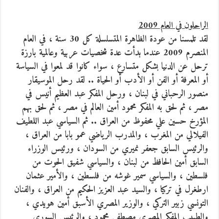
الراحلون في العام 2009
لقد تلمسنا من عودة الظاهرة المتسلسلة كل 30 سنة ، في العام
المنصرم 2009 عندما بدأت عدة شخصيات عربية وعالمية بارزة
ترحل عن الدنيا بشكل متسارع ، سواء كانوا قد لمعوا في السياسة
أو المعرفة أو الفن أو الأدب أو الحياة .. لقد رحل الموسيقار
منصور الرحباني في لبنان ، ورحل المفكر عبد العظيم أنيس في
مصر ، ثم لحق به المفكر محمود أمين العالم في مصر ، ثم لحق بهم
المؤرخ حسين علي محفوظ من العراق .. ثم السياسي عبد اللطيف
الفيلالي من المغرب ، والمدرب الرياضي عمو بابا من العراق ،
والرئيس السابق جعفر نميري من السودان ، ورئيس الوزراء
السابق أمين الحافظ من لبنان ، والسياسي شفيق الحوت من
فلسطين ، والسياسي سمير غوشه من فلسطين ، والأمير عثمان
ارطغرل في تركيا ، والسيد عبد العزيز الحكيم من العراق ، والفنان
التونسي زبير التركي ، والوزير المصري الأسبق أمين هويدي ،
والطبيب المفكر المصري مصطفى محمود ، والرئيس السوري