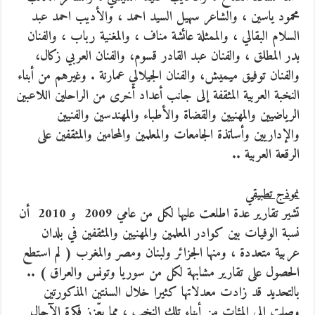
محمود ياسين ، والشاعر سهيل السيد احمد ، والأديب احمد عبد
السلام البقالي ، والممثلة عائشة مناف ، والمغنية رباب ، والفنان
بدر المطلق ، والفنان عبد القادر قسوم، والفنان العربي زكال،
والفنان توفيق ميميش، والفنان الجيلالي عمارنة . وغيرهم من أبناء
النخبة العربية المثقفة إلى جانب أعداد أخرى من الراحلين اللاعبين
الرياضيين والمهنيين والقضاة والأطباء والمهندسين والفنيين
والإداريين وأساتذة الجامعات والمعلمين والمحامين والمثقفين على
الرقعة العربية ..
نموذج تطبيقي
تشير تقارير عدة اطلعت عليها لكل من عامي 2009 و 2010 أن
نسبة الوفيات بين كوادر المعلمين والمهنيين والمثقفين في بلدان
عربية متعددة ، ومنها الجزائر ولبنان ومصر والمغرب ( لم استطع
الحصول على تقارير مشابهة لكل من سوريا وتونس والعراق ) ..
بالتحديد قد زادت معدلاتها كثيرا خلال السنتين المذكورتين
وصلت إلى المئات من أبناء تلك النخب ، مما يعّزز فكرة الآجال