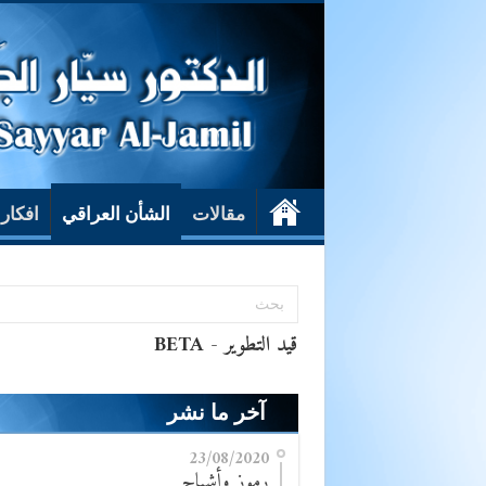
مقالات
الشأن العراقي
افكار
آخر ما نشر
23/08/2020
رموز وأشباح