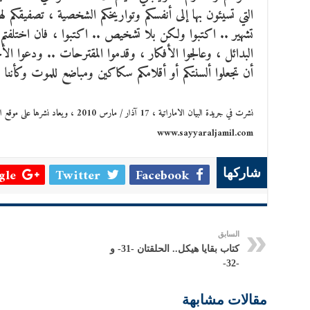
التي تسيئون بها إلى أنفسكم وتواريخكم الشخصية ، تصفيقكم ل
تشهير .. اكتبوا ولكن بلا تشخيص .. اكتبوا ، فان اختلفتم 
البدائل ، وعالجوا الأفكار ، وقدموا المقترحات .. ودعوا الأج
أن تجعلوا ألسنتكم أو أقلامكم سكاكين ومباضع للموت وكأننا في
نشرت في جريدة البيان الاماراتية ، 17 آذار / مارس 2010 ، ويعاد نشرها على موقع الدكتور سيار الجميل
www.sayyaraljamil.com
le +
Twitter
Facebook
شاركها
السابق
كتاب بقايا هيكل.. الحلقتان -31- و
-32-
مقالات مشابهة