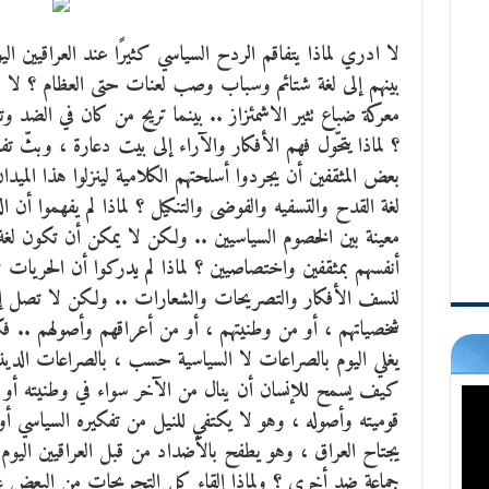
لا ادري لماذا يتفاقم الردح السياسي كثيرًا عند العراقيين اليوم
بينهم إلى لغة شتائم وسباب وصب لعنات حتى العظام ؟ لا اد
معركة ضباع تثير الاشمئزاز ..
بينما تريح من كان في الضد وتؤ
؟ لماذا يتحّول فهم الأفكار والآراء إلى بيت دعارة ، وبثّ 
بعض المثقفين أن يجردوا أسلحتهم الكلامية لينزلوا هذا الم
لغة القدح والتسفيه والفوضى والتنكيل ؟ لماذا لم يفهموا أن ال
معينة بين الخصوم السياسيين .. ولكن لا يمكن أن تكون ل
أنفسهم بمثقفين واختصاصيين ؟ لماذا لم يدركوا أن الحريات ت
لنسف الأفكار والتصريحات والشعارات .. ولكن لا تصل إلى
شخصياتهم ، أو من وطنيتهم ، أو من أعراقهم وأصولهم .. 
يغلي اليوم بالصراعات لا السياسية حسب ، بالصراعات الدينية 
كيف يسمح للإنسان أن ينال من الآخر سواء في وطنيته أو من
قوميته وأصوله ، وهو لا يكتفي للنيل من تفكيره السياسي أو 
يجتاح العراق ، وهو يطفح بالأضداد من قبل العراقيين اليوم 
جماعة ضد أخرى ؟ ولماذا إلقاء كل التجريحات من البعض عل