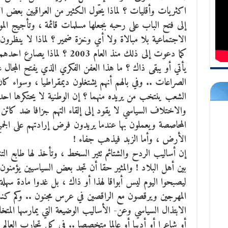
اكثريات وأقليات ؟ لماذا يحّول الكثير من العراقيين بعض الأ
إلى فتح الباب على رحبه بجعلها مسلمات قائمة ، وتأجيج المو
الاجتماعية بلا مبالاة ولا أي وخزة ضمير ؟ لماذا لا ينظرون
كما دعوت إلى ذلك منذ العام 2003
يأتي أو يبقى ذاك ؟ ما هذا العفن الفكري الذي يفتح المجال
الصراعات .. وفي بالهم أنهم يشتغلون ديمقراطيا ، وسواء كا
الشعب ينتخب من يريده منهما ؟ إن الوطنية لا يحتكرها احد
والاختلاف السياسي لا يقود إلى إلقاء التهم جزافا ضد كائن م
المحاصصة ويعملون بها عندما يريدون فرض إرادتهم على الج
الأرض ، وأما الزبد فيذهب جفاء !
إن أساليب الردح والشتائم تثير السخط ، وتأخذ لها طابع ا
بين أهل البلاد ! والمثير حقا أن تجد بعض السياسيين يؤمنون ب
ليصبحوا اليوم ليس أبواقا لهذا أو ذاك ، بل غدوا مادة سه
المهرجين ويرقصون مع الراقصين في عرس مجنون .. وكم كن
الابتذال السياسي وعن- الأساليب الوضيعة التي يمارسها المتخ
أو شاعرا أو أديبا أو عالما متخصصا .. في كل تجارب العالم 