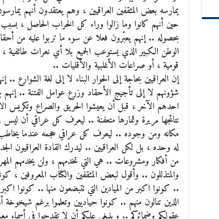
يمارسه بعض المثقفين العراقيين ، وهم يعتقدون أنهم يمارسون
حين أنهم كانوا وما زالوا وراء كل الخراب الحاصل ، بسبب ما
بحصوله .. إنهم يعبّرون فعلا عن سوء ما تربوا عليه من أحقا
الوطن الكبير الذي يستوعب الجميع بلا أي نعرات طائفية ،
قومية ، أو صراعات الأغلبية والأقليات ..
إن العراقيين بحاجة إلى الحوار البناء لا إلى لغة الشوارع .. إ
شؤونهم لا إلى تأجيج الأحقاد وزرع عوامل الفتنة .. إنهم 
احدهم الآخر ، قبل أن يعيشوا الحريق والصراع وتكريس الان
نتائجها مريرة وثمارها متعفنة .. ليعرف كل عراقي أن ليس في
مكانه ومن وجوده .. ليعرف كل عراقي حجمه عندما يخاطب ا
له وحده ، بل لكل العراقيين .. ليدرك القادة العراقيون الج
من أفكار ومشروعات .. هي التي تخدمهم ، ولن يخدمهم المهر
والمتذللون .. وأقول لبعض المثقفين والكتاب المعروفين ، كون
.. كونوا اكبر من الميادين التي تتبضعون منها .. كونوا اكب
الذين تنالون منهم .. كونوا حياديين وتعلموا برغم شيخوخة 
عقولكم وضمائركم .. وينبغي عليكم أن لا تقدحوا في أسماء معين