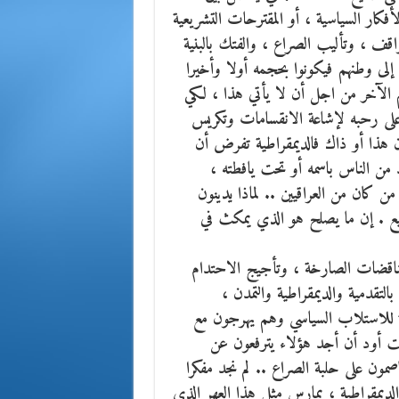
فكار السياسية ، أو المقترحات التشريعية
اقف ، وتأليب الصراع ، والفتك بالبنية
 إلى وطنهم فيكونوا بحجمه أولا وأخيرا
 ؟ لماذا يصارع احدهم الآخر من اجل أن لا يأتي هذا ، لكي
 على رحبه لإشاعة الانقسامات وتكريس
ن هذا أو ذاك فالديمقراطية تفرض أن
 من الناس باسمه أو تحت يافطته ،
ن كان من العراقيين .. لماذا يدينون
ميع . إن ما يصلح هو الذي يمكث في
لتناقضات الصارخة ، وتأجيج الاحتدام
التقدمية والديمقراطية والتمدن ،
لة للاستلاب السياسي وهم يهرجون مع
ت أود أن أجد هؤلاء يترفعون عن
اصمون على حلبة الصراع .. لم نجد مفكرا
الديمقراطية ، يمارس مثل هذا العهر الذي