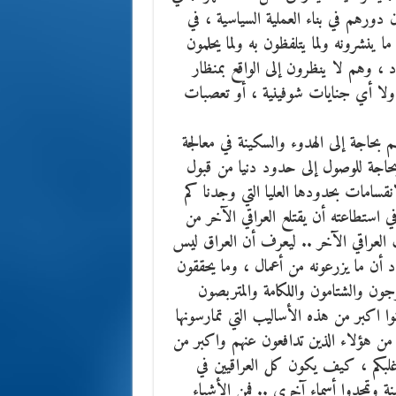
 دورهم في بناء العملية السياسية ، في
 ينشرونه ولما يتلفظون به ولما يحلمون
د ، وهم لا ينظرون إلى الواقع بمنظار
 ولا أي جنايات شوفينية ، أو تعصبات
نهم بحاجة إلى الهدوء والسكينة في معالجة
بحاجة للوصول إلى حدود دنيا من قبول
قسامات بحدودها العليا التي وجدنا كم
 استطاعته أن يقتلع العراقي الآخر من
لعراقي الآخر .. ليعرف أن العراق ليس
دد أن ما يزرعونه من أعمال ، وما يحققون
جون والشتامون واللكامة والمتربصون
وا اكبر من هذه الأساليب التي تمارسونها
ر من هؤلاء الذين تدافعون عنهم واكبر من
أغلبكم ، كيف يكون كل العراقيين في
ة وتمجدوا أسماء آخرى .. فمن الأشياء