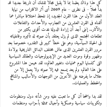
كل هذا وذاك يعلمنا بما لا يقبل مجالا للشك أن تاريخا جديدا قد
بدأ فعلاً – فى نظرى – عام 2009 أى أثر الاقتراب من نهاية
العقد الأول من هذا القرن الجديد، إذ نلحظ اختلافا مباشرا عما
ألفناه فى القرن العشرين من التجارب والأحداث والتفاعلات
والآثار.. إننى أجد أن إرادة الدولة غدت أقوى بكثير من
تطلعات المجتمع الذى لم يزل يعتقد بأن صوته له تأثيره وفاعلياته
فى الحياة السياسية، وهو على خطأ كبير فى التقدير، خصوصا بعد
مرور القرن العشرين الذى عاش مختلف البدائل التاريخية بولادة
وظهور وقوة وموت العديد من الإيديولوجيات والعقائد السياسية
التى كنستها اليوم عمليات «تغيير العالم»، لقد هيمن هذا المشروع
على هذا العالم، ولم يعد يسمع فيه إلا صوته ولا يعمل إلا من
خلال ما يفرضه على الآخرين من التوجهات والأساليب والمناهج
والخطط والعمليات.
لقد بدا واضحا أن كل ما تعبت عليه ومن شأنه دول ومنظومات
وتكوينات سياسية وعسكرية وأجيال ممثلة بأحزاب ومنظمات