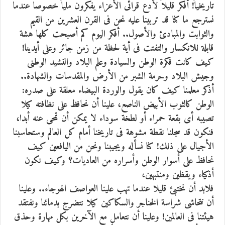
تاريخياً! أفكر قليلاً لأدع قرائى الأعزاء يفكرون ملياً خصوصا عندما
نسترجع ما كنا قد تربينا عليه نحن فى القرن العشرين من القيم
والثوابت والمبادئ والأصول.. أفكر اليوم كم أصبحت كلها هشة
قابلة للانكسار والتفتت فى أية لحظة من زمن جائر وعلى أيدينا!
كيف كانت فكرة الوطن والسيادة وعلم البلاد والنشيد الوطنى
وجيش البلاد وحرمة الشبر من الأرض والمقدسات والشهادة..
أذكر معلمنا كيف كان يقول والوردة البيضاء معلقة على صدره:
الوطن كالثوب الأبيض الناصع، علينا أن نحافظ على نظافته كيلا
تصيبه أى بقعة حمراء أو لطخة سوداء لا يمكن أن تمحى عنه أبدا،
فنكون قد سجلنا نقطة مشوهة فى تاريخنا أمام كل العالم وستحاسبنا
الأجيال على ذلك! كنا نسأله ويجيبنا ونحن من اليافعين كيف
نحافظ على أسوار الوطن وأسراره من العاديات؟ وكيف نكون
أذكياء ويقظين ومنتبهين،
فلابد أن نختبئ قليلا عندما تهب علينا العواصف الهوجاء.. وعلينا
أن نتحاشى شراسة الخناجر والسكاكين كيلا نتضرج بدمائنا ونفتقد
هيئتنا فى العالمين! وعلينا أن نتعامل مع الآخرين بكل مهارة وحذق