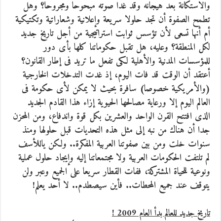
والاستكانة بعد هيجانه وقد غدا صوته مبحوحا ومجروحا؟ وهل
تطمح الصفوة أن تجد حلولا سريعة وإعلانية وشعاراتية وتكتيكية
أم أنها تسعى لأن تؤسس ثوابت استراتيجية من أجل تاريخ جديد
لكل المنطقة؟ وعليه، هل تقبل حكوماتنا كلها بأى دور
للمؤسسات المدنية والأهلية لكى تفعل ما تريد فى إطار القانون؟
أعتقد أن الوقت قد فات اليوم، إذ غدت التدخلات الخارجية
(والأمريكية خصوصا) سافرة بحيث لا يمكن لأى حكومة فى
العالم اليوم إلا ورعاية مصالحها الحيوية إزاء هذا القادم الجديد
الذى افتتح القرن الواحد والعشرين بكل قوة واندفاع، ومن المحزن
جدا أن هناك من نبه إلى مثل هذه التحديات قبل حلولها ومنذ
سنوات خلت ومن بين صفوتنا العربية المفكرة.. ولكن ياللأسف
لم تلتفت الحكومات العربية ولا مجتمعاتنا إليه وإيجاد حلول عملية
ونوعية للحياة المشتركة، ففات القطار سريعا على الجميع وعبر ولن
يتوقف عند جميع المحطات.. فأين سيصطدم.. لا أحد يعلم!
تاريخ جديد للعالم بدأ العام 2009 !