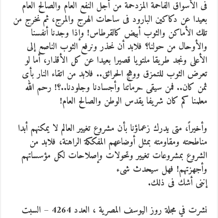
فى الأسواق الفاحمة المزدحمة من أجل النفع العام والصالح العام
بعيدا عن دكاكين البارود فى ساحات الهرج والمرج، ثم نخرج من
تلك الأماكن والثوب أبيض كالقرطاس! وإذا وجدنا أنفسنا
والأوحال من حولنا؟ فلابد أن نحذر ونرفع الثوب الناصع إلى
الأعلى ونجد طريقا ملتويا قصيرا بعيدا عن كل الأقذار، أما لو
تعرض الثوب للتمزق ووهج الحرائق.. فلابد من اتقاء النار بأى
ثمن كان.. فمن سيقى حرماتنا وأجسادنا وجلودنا..؟! رحم الله
معلمنا كم كان شريفا يقدس الوطن والصالح العام!
وأخيراً، متى يدرك زعماؤنا بأن مشروع تغيير العالم لا يمكنهم أبدا
مناطحته ومقاومته بمثل أوضاعهم المفككة الراهنة، فلابد من
الشروع بمشروعات تغيير وتحولات وإصلاحات لكل مؤسساتهم
وأجهزتهم! فهل سيحدث شىء
إننى أشك فى ذلك.
نشرت في مجلة روز اليوسف المصرية ، العدد 4264 – السبت