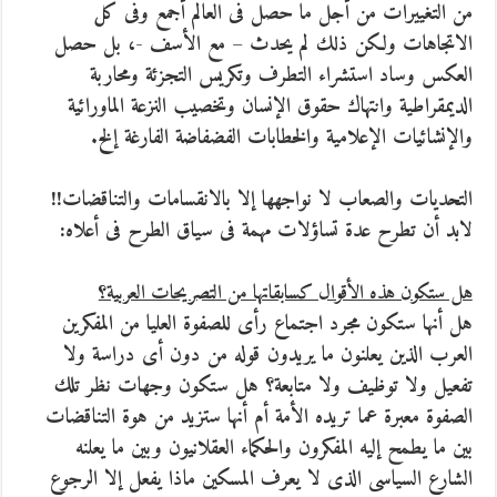
من التغييرات من أجل ما حصل فى العالم أجمع وفى كل
الاتجاهات ولكن ذلك لم يحدث – مع الأسف -، بل حصل
العكس وساد استشراء التطرف وتكريس التجزئة ومحاربة
الديمقراطية وانتهاك حقوق الإنسان وتخصيب النزعة الماورائية
والإنشائيات الإعلامية والخطابات الفضفاضة الفارغة إلخ.
التحديات والصعاب لا نواجهها إلا بالانقسامات والتناقضات!!
لابد أن تطرح عدة تساؤلات مهمة فى سياق الطرح فى أعلاه:
هل ستكون هذه الأقوال كسابقاتها من التصريحات العربية؟
هل أنها ستكون مجرد اجتماع رأى للصفوة العليا من المفكرين
العرب الذين يعلنون ما يريدون قوله من دون أى دراسة ولا
تفعيل ولا توظيف ولا متابعة؟ هل ستكون وجهات نظر تلك
الصفوة معبرة عما تريده الأمة أم أنها ستزيد من هوة التناقضات
بين ما يطمح إليه المفكرون والحكماء العقلانيون وبين ما يعلنه
الشارع السياسى الذى لا يعرف المسكين ماذا يفعل إلا الرجوع