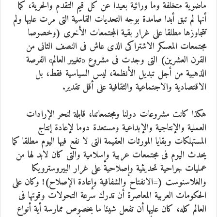
ماضوية متخلفة وما ورائية بعيدا عن كل قيم التقدم والحرية، كما
أنها لم تبق أبدا صامدة بوجه التحديات القاسية التى مرت عليها ولم
تتجاوزها مطلقا على غرار بقية المجتمعات الأخرى (وخصوصا
مجتمعات المعسكر الاشتراكى الذى عاش فى النصف الثانى من
القرن العشرين) التى وجدت فى مشروع «تغيير العالم» الفرصة
الذهبية من أجل تبديل الأنظمة، ليس السياسية فقط، بل
الاقتصادية والاجتماعية والثقافية على أقل تقدير.
هكذا كانت مشروعات دولنا ومجتمعاتنا، قابلة لنحر الإرادات
العملية والإنتاجية والإبداعية ومستعدة دوما لإعادة إنتاج
المستهلكات وبقايا المورثات العقيمة التى لا نفع فيها اليوم مطلقا كما
يحدث اليوم فى مجتمعات عربية وإسلامية والتى كان لابد لها من
عمليات جراحية تحديثية وإصلاحية على غرار البيروسترويكا
والغلاسنوست (=الانفتاح والشفافية وإعادة الإصلاح)! وكان على
الحكومات العربية المعاصرة أن تدرك سرعة التحولات وقوتها فى
العالم كله، كان عليها أن تفعل شيئا ما بخصوص ممارسة أية أنواع