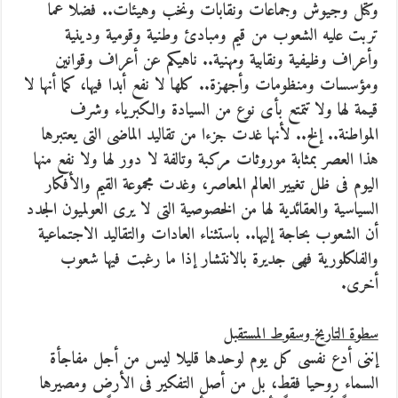
وكتل وجيوش وجماعات ونقابات ونخب وهيئات.. فضلا عما
تربت عليه الشعوب من قيم ومبادئ وطنية وقومية ودينية
وأعراف وظيفية ونقابية ومهنية.. ناهيكم عن أعراف وقوانين
ومؤسسات ومنظومات وأجهزة.. كلها لا نفع أبدا فيها، كما أنها لا
قيمة لها ولا تتمتع بأى نوع من السيادة والكبرياء وشرف
المواطنة.. إلخ.. لأنها غدت جزءا من تقاليد الماضى التى يعتبرها
هذا العصر بمثابة موروثات مركبة وتالفة لا دور لها ولا نفع منها
اليوم فى ظل تغيير العالم المعاصر، وغدت مجموعة القيم والأفكار
السياسية والعقائدية لها من الخصوصية التى لا يرى العولميون الجدد
أن الشعوب بحاجة إليها.. باستثناء العادات والتقاليد الاجتماعية
والفلكلورية فهى جديرة بالانتشار إذا ما رغبت فيها شعوب
أخرى.
سطوة التاريخ وسقوط المستقبل
إننى أدع نفسى كل يوم لوحدها قليلا ليس من أجل مفاجأة
السماء روحيا فقط، بل من أصل التفكير فى الأرض ومصيرها