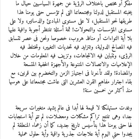
مفكر أو مختص باختلاف الرؤية عن جمهرة السياسيين حيال ما
يخبئه المستقبل لدولنا ومجتمعاتنا التى لم تؤسس حتى يومنا هذا
طريقها نحو المستقبل، لا على مستوى المبادئ والدساتير، ولا على
مستوى المؤسسات والتحولات! ثمة أسئلة تنتظر أجوبة وافية عليها
بلا أية التواءات أو منافذ هروب، خصوصا ونحن فى عصر تتسابق
فيه المصالح الدولية، وتتزايد فيه تحديات التغيير، وتختلط فيه
الرؤى، وتتباين فيه الاتجاهات، وتزيف فيه المعلومات من خلال
الإعلاميات والاتصالات المتنوعة والأجهزة الخفية المتسعة
والمضادة! ولقد تأخرنا فى اجتياز الزمن والتخضرم بين قرنين، مع
بقاء اجترار مفاهيم القرن العشرين التى عاشت مجتمعاتنا على هوسها
منذ أكثر من خمسين سنة!
وغدت مستهلكة لا قيمة لها أبدا فى عالم يشهد متغيرات سريعة
جدا، وهى تنتج تراكم مشكلات ومعضلات، لم تتم أية استجابات
لها حتى يومنا هذا بتأسيس تاريخ جديد، كما أن زعماء المنطقة لم
يجدوا حتى اليوم أية علاجات جذرية واقية وأية حلول عملية