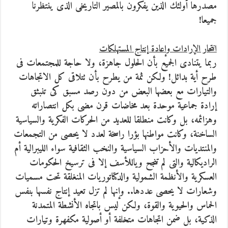
مصدرها أولئك الذين يفكرون بالمصير التاريخى الذى ينتظرنا
جميعا!
انتحار الإرادات وإعادة إنتاج المستهلكات
ربما يتنادى الجميع بأن الحلول جاهزة، ولا حاجة للمجتمعات فى
طرح أية بدائل! ولكن ثمة من يطرح بأن تتلاقى كل الاتجاهات
والتيارات مع بعضها البعض من دون رصد مسبق كى تنبثق
إرادة جماعية موحدة بعد مخاضات قرن مضى بكل انتصاراته
وهزائمه، بل وكانت منطلقا للعديد من الحركات الفكرية والسياسية
الساخنة، وكانت مواطنها بؤرا راسخة لعدد لا يحصى من التجمعات
والمنتديات والأحزاب السياسية والنخب الثقافية سواء الليبرالية أم
الراديكالية والتى لم تنجح وياللأسف إلا فى ترسيخ الحكومات
العسكرية والأنظمة الشمولية والدكتاتوريات المنغلقة تحت مسميات
وشعارات لا يحصى عددها.. وإنها لم تزل تعيد إنتاج نفسها بنفس
الحماس والحيوية والقوة، ولكن ليس باتجاه الأنشطة المتمدنة
الذكية، بل ضمن اتجاهات متخلفة أو أصولية مكفهرة وتيارات