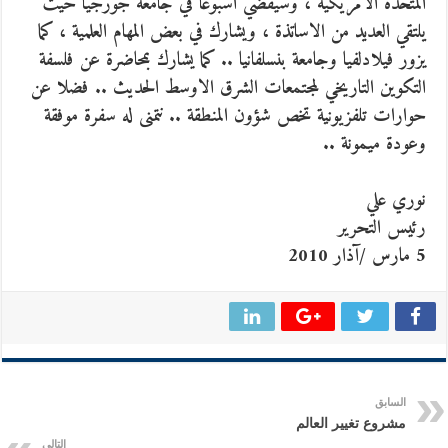
المتحدة الامريكية ، وسيقضي اسبوعا في جامعة جورجيا حيث
يلتقي العديد من الاساتذة ، ويشارك في بعض المهام العلمية ،
كما
يزور فيلادلفيا وجامعة بنسلفانيا .. كما يشارك بمحاضرة عن فلسفة
التكوين التاريخي لمجتمعات الشرق الاوسط الحديث .. فضلا عن
حوارات تلفزيونية تخص شؤون المنطقة .. نتمنى له سفرة موفقة
وعودة ميمونة ..
نوري علي
رئيس التحرير
5 مارس /آذار 2010
السابق
مشروع تغيير العالم
التالي