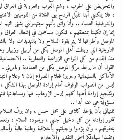
والتحريض على الحرب ، وشتم العرب والعروبة في العراق لي
، فلا يمكنني أبدا تقبّل الردح بين الغلاة من القوميتين الاث
والشوفينية العمياء .. وأنا واثق بأنهم سيتهمونني بشتى التهم 
إننا إن تكلمنا بمنطقهم ، فنكون مساهمين في إشعال العراق وأ
الموصل وأطرافها لا يتم بقوة السلاح ولا بالتهديدات ولا بالش
التاريخية التي ربطت أهل الموصل بكل من أربيل وزيبار و
منذ القدم من كل النواحي الزراعية والتجارية .. الاجتماعية 
القول أن ما يربط مركز الموصل بكل من العمادية وبامرني ـ 
الأماكن بالسليمانية وحرير! فعلام الصراع إذن ؟ وعلام التبش
ليس من الصواب الوقوف أمام إرادة الموصل بهذا الشكل ، وع
وتشجيع إرادة أهلها كلهم لدحر الإرهاب فيها ومساعدتها لل
مسؤولة هي عنه أبدا ..
تمنياتي بأن يؤخذ كلامي على محمل حسن ، وان يرفّ السلام
تتحرر إرادته من كل دخيل أجنبي ، ويسوده السلام ، وتعمه ال
بحقوقهم ، وأن يؤدوا واجباتهم بأخلاقية وطنية عالية وأسال
وتقبلوا سيادتكم أسمى التقدير والاحترام