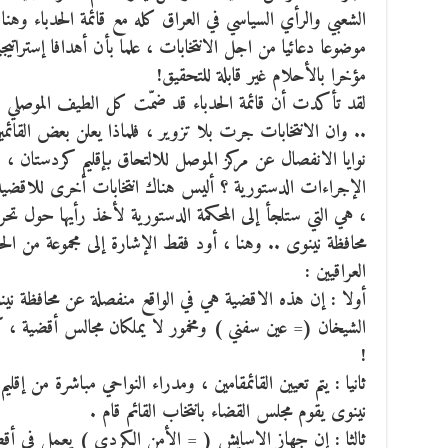
الشعبي والرأي السياسي في العراق كله مع قائمة الحدباء وهن
موضوعا دعائيا من اجل الانتخابات ، علما بأن أهدافا إستراتي
مؤخرا بالأحلام غير قابلة للتحقيق!
لقد تأكدت أن قائمة الحدباء قد ضمّت كل الطيف الموصلي : 
.. وان الانتخابات جرت بلا تزوير ، فلماذا يعلن بعض القا
نوايا الانفصال عن مركز الموصل للالتحاق بإقليم كردستان 
الإجراءات الدستورية ؟ أليس هناك انتخابات أخرى للاقضية 
، هي التي ستلجأ إلى المحكمة الدستورية لأخذ رأيها حول ت
محافظة نينوى .. وهنا ، أود فقط الإشارة إلى مجموعة من الحقائ
العراقيين :
أولا : إن هذه الاقضية هي في الواقع منفصلة عن محافظة 
الشيخان (= عين سفني ) ومخمور لا يملكان مجالس أقضية ، كم
!
ثانيا : يتم تعيين القائمقامين ، ومدراء النواحي مباشرة من إقل
نينوى يقوم مجلس القضاء بانتخاب القائم قام .
ثالثا : إن جهاز الاسايش ( = الأمن الكردي ) يعمل في أ