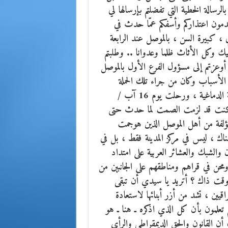
رسالة الخطية التي تفضلتم بإرسالها لي
 عليها ، وانتم تقدمون اعتذاركم وأسفكم عمّا حدث في
 كبيرة السن ، بالموصل عند الرابعة
يك وكل الأثاث ظلما وعدوانا .. وطلبتم
 أوعزتم إلى مسؤول الفرع الأول بالموصل
الأسباب وكان من جراء تلك الحملة
الشرسة اللا أخلاقية أن أصيبت والدتي ـ رحمها الله ـ بالجلطة الدماغية ، ورحلت يوم 16 آب /
اناة! وكنت قد لزمت الصمت لما حدث حتى
المؤلفة من أهل الموصل الذين هوجمت
وهناك ، ليس في مركز المدينة فقط ، بل في
والشبك والعشائر العربية على امتداد
ن في قراهم ومناطقهم على الجانبين من
وقت ذاك ؟ أتريد يا سيدي أن تبقى
قيين ، تشد من أزر أبنائها لاستعادة
م تعلمون بأن كل الذي اذكره ـ هنا ـ هو
 أن القانون والحق الديمقراطي والرأي