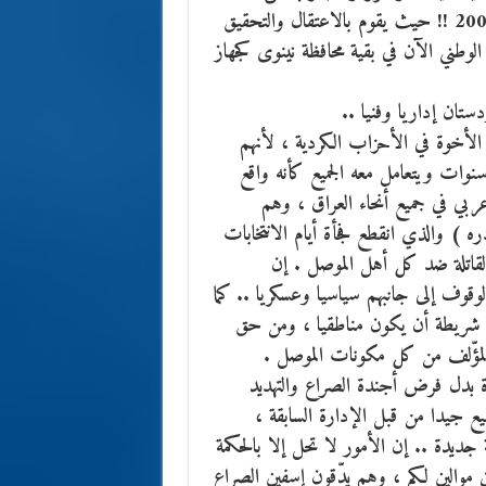
أسلوب العمل الذي كان يمارسه جهاز الأمن العراقي قبل 2003 !! حيث يقوم بالاعتقال والتحقيق
الوطني الآن في بقية محافظة نينوى كجهاز
ستان إداريا وفنيا ..
 الأخوة في الأحزاب الكردية ، لأنهم
وات ويتعامل معه الجميع كأنه واقع
بي في جميع أنحاء العراق ، وهم
 ) والذي انقطع فجأة أيام الانتخابات
لقاتلة ضد كل أهل الموصل . إن
الوقوف إلى جانبهم سياسيا وعسكريا .. كما
 ، شريطة أن يكون مناطقيا ، ومن حق
المؤّلف من كل مكونات الموصل .
اة بدل فرض أجندة الصراع والتهديد
ميع جيدا من قبل الإدارة السابقة ،
جديدة .. إن الأمور لا تحل إلا بالحكمة
 موالين لكم ، وهم يدّقون إسفين الصراع