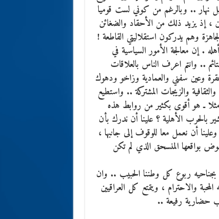
ل نهار .. وبالرغم من كوني لست قوميا
نتين ، إذ يزيد ذلك من الأحقاد والضغائن
الجاهزة وهم يدركون استقلاليتي القاطعة !
هله . إن معالجة الأمور السياسية في
تائم .. وانتم اعرف الناس بالعلاقات
عقرة وعين سفني والعمادية وزاخو ودهوك
والثقافية والزيجات المشتركة .. واستطيع
مثلا ـ هو أقوى بكثير من روابط هذه
ير بالحرب الأهلية ؟ علينا أن ندرك بأن
لينا أن نعمل معا للوقوف إلى جانبها ،
نهوض بواقعها المنسحق الذي لم تكن
 بجناحيه ربوع كل وطننا الحبيب .. وان
محبة والاحترام ، ويتمتع كل العراقيين
يب حضارية رفيعة ..