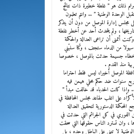
تبرتم ذلك هو ” غلطة خطيرة ذات نتائج
ل الوحدة الوطنية ” .. وانتم تعلمون
لى مجلس إدارة الموصل من دون أن يتذكر
تاريخها ، ولم يتحدث أحد عن أخطر غلطة
 وكنت أتمنى أن تراعى العدالة والحكمة
سيولا من الدماء ستجف ، وكّنا سنبّني
 لأخطاء جسيمة حدثت بالموصل ، خصوصا
ية منذ القدم .
حافظة الموصل أخيرا، ليس فقط احتراما
 أربع سنوات ضد حكم محلي هيمن فيه
. وإذا كانت الحدباء قد خالفت مبدأ ”
لأكراد على اغلب مقاعد مجلس المحافظة في
ع المحكمة الدستورية لتحقيق العدالة
يق الفوري في كل الجرائم التي حدثت في
، وان تسترد الناس حقوقها التي سحقت
الوطنية لا تبنى على الباطل وحده ، بل