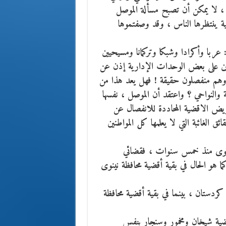
ا ، لا يمكن أن تصبح مسألة الموصل
جية ينتظرها الناس ، وقد وصفتموها
عربا وأكرادا وشبكا وتركمانا ومسيحيين
ئمين على بعض الوحدات الإدارية إذن عن
، وهم منفصلون حقيقة ! فهل يعد هذا من
والنواحي ؟ واعتقد أن الموصل ، نفسها
حريض الاقضية المحاددة للانفصال عن
ق الغائبة التي لا يعلمها كل المواطنين
نينوى منذ خمس سنوات ، فقضائي
ا هو الحال في بقية أقضية محافظة نينوى
يم كردستان ، بينما في بقية أقضية محافظة
قضية شيخان ومخمور وسنجار بنفس