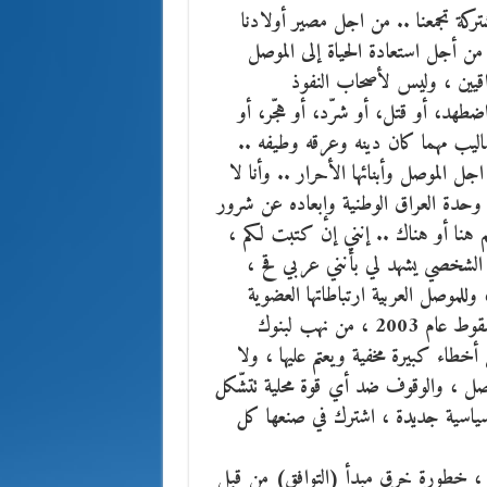
كة تجمعنا .. من اجل مصير أولادنا
ن أجل استعادة الحياة إلى الموصل
قيين ، وليس لأصحاب النفوذ
هد، أو قتل، أو شرّد، أو هجّر، أو
ساليب مهما كان دينه وعرقه وطيفه ..
جل الموصل وأبنائها الأحرار .. وأنا لا
ل وحدة العراق الوطنية وإبعاده عن شرور
 هنا أو هناك .. إنني إن كتبت لكم ،
ي الشخصي يشهد لي بأنني عربي قح ،
للموصل العربية ارتباطاتها العضوية
والتاريخية بالكرد منذ القدم .. ولكن ما جرى منذ لحظة السقوط عام 2003 ، من نهب لبنوك
أخطاء كبيرة مخفية ويعتم عليها ، ولا
وصل ، والوقوف ضد أي قوة محلية تتشّكل
 سياسية جديدة ، اشترك في صنعها كل
ائها ، خطورة خرق مبدأ (التوافق) من قبل