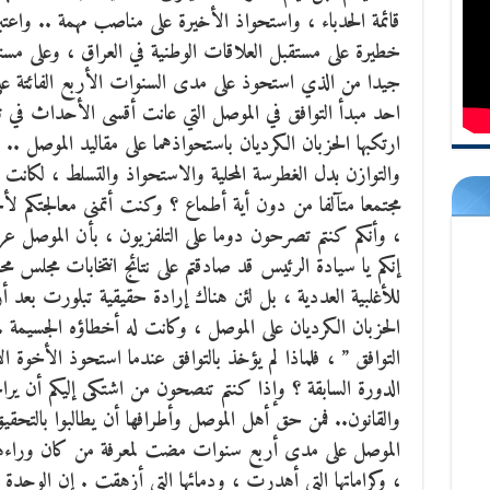
قائمة الحدباء ، واستحواذ الأخيرة على مناصب مهمة .. واع
خطيرة على مستقبل العلاقات الوطنية في العراق ، وعلى مستقب
جيدا من الذي استحوذ على مدى السنوات الأربع الفائتة ع
احد مبدأ التوافق في الموصل التي عانت أقسى الأحداث في 
ارتكبها الحزبان الكرديان باستحواذهما على مقاليد الموصل ..
والتوازن بدل الغطرسة المحلية والاستحواذ والتسلط ، لكانت 
مجتمعا متآلفا من دون أية أطماع ؟ وكنت أتمنى معالجتكم
، وأنكم كنتم تصرحون دوما على التلفزيون ، بأن الموصل عرب
إنكم يا سيادة الرئيس قد صادقتم على نتائج انتخابات مجلس م
للأغلبية العددية ، بل لئن هناك إرادة حقيقية تبلورت بعد
الحزبان الكرديان على الموصل ، وكانت له أخطاؤه الجسيمة .
التوافق ” ، فلماذا لم يؤخذ بالتوافق عندما استحوذ الأخوة ا
الدورة السابقة ؟ وإذا كنتم تنصحون من اشتكى إليكم أن يراج
والقانون.. فمن حق أهل الموصل وأطرافها أن يطالبوا بالتحق
الموصل على مدى أربع سنوات مضت لمعرفة من كان وراءها 
، وكراماتها التي أهدرت ، ودمائها التي أزهقت . إن الوحدة 