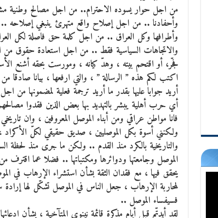
من اجل حوار يسوده الاحترام.. من اجل مصالح وطنية مشتر
وأحفادنا .. من اجل إصلاح واقع متهرئ ينبغي إصلاحه .. م
وأطرافها وكل العراق .. من اجل كلمة حق فاصلة لكل العرا
والاتجاهات السياسية فقط ..
من اجل استعادة حقوق من اضط
فجّر، أو اقتحم بيته ، وهدّ كيانه ، ومورست بحقه أشنع الأ
اكتب لكم هذه ” الرسالة ” ، والتي ارفعها ، بيانا صادقا من ا
أريد جوابا عليها بقدر ما أريد ترجمة فعلية لمضمونها من اج
أي حرب أهلية يبشر بالتهديد بها بعض الذين فقدوا مصالحهم
فانا مواطن عراقي ومن أبناء الموصل المعروفين ، وان تاريخ
ولكنني أسوة بكل الموصليين ، صديق حقيقي لكلّ الأكراد ، و
الموصل وجامعتها ودوائرها ومكتباتها .. فضلا عما اقترف من 
يحقق فيها ، مع فقدان الثقة بشأن استشراء الإرهاب في الم
لمحاربة الإرهاب ، جعل الناس في الموصل تشكّل لها إرادة
فسيفساء الموصل ..
لقد أيدتّم قبل أيام مذكرة قائمة نينوى المتآخية ، بشأن ادع