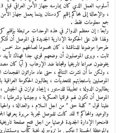
، والإحالة إلى محاكم إقليم كردستان بينما يعمل جهاز الأمن 
جمع معلومات فقط .
رابعا : إن معظم الدوائر في هذه الوحدات مرتبطة بإقليم كرد
ولهذا فان على الحكومة الإدارية الجديدة في الموصل أن تشكر
طرحوا موضوعا للمناقشة ، كان محسوما لصالحهم منذ خمس سن
ثابت . ويرى الموصليون أن وضعهم قوي جدا فهناك تأييد عر
يخوضون صراعا تاريخيا وشجاعا ضد الإرهاب ( أيّا كان مصدره
، ولكن ما أن نشرت النتائج ، حتى عاد ماراثون الهجمات ا
الموصليين باستجابتهم للتحديات ، يطالبون الحكومة العراقية ب
يطالبون الدولة ، تطبيقا للدستور ، إيجاد توازن في الجيش
الموصل أن تكون لهم فرقتها العسكرية ، وجيشها وشرطتها ، 
علينا قول ” كلمة حق ” من اجل السلام ، والعدالة ، والحي
والوعيد والمحاكم ؟ لقد كانت للموصل تجربة مريرة يعرفها الج
فامنحوا الإدارة الجديدة فرصتها من اجل فتح صفحة تاريخية 
والموعظة الحسنة ! عكس ما تروّج له نخبة كتّاب ومستشارين