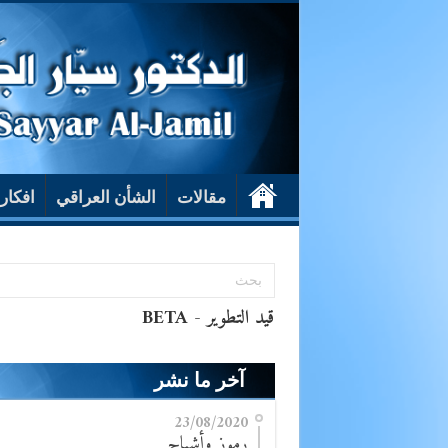
مقالات
الشأن العراقي
افكار
آخر ما نشر
23/08/2020
رموز وأشباح