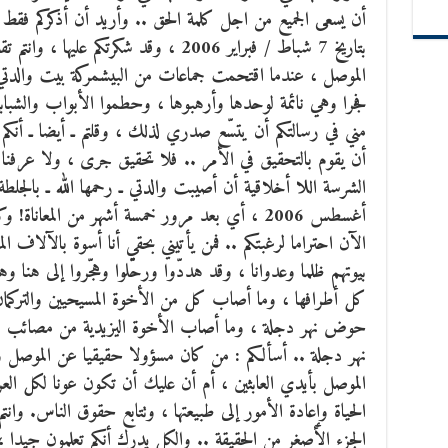
أن يسعى الجميع من اجل كلمة الحق .. وأريد أن أذكركم فقط بال
بتاريخ 7 شباط / فبراير 2006 ، وقد شكرتكم
الموصل ، عندما اقتحمت جماعات من البيشمركة بيت والدتي ،
فجرا وهي نائمة لوحدها وأرهبوها ، وحطموا الأبواب والشباب
مني في رسالتكم أن يتسّع صدري لذلك ، وقلتم ـ أيضا ـ أنكم
أن يقوم بالتحقيق في الأمر .. فلا تحقيق جرى ، ولا عرفنا 
أغسطس 2006 ، أي بعد مرور خمسة أشهر من المع
الآن احتراما لرغبتكم .. فمن يأتيني بحقي أنا أسوة بالآلاف 
بيوتهم ظلما وعدوانا ، وقد هددّوا ورحّلوا وهجّروا إلى هنا 
كل أطرافها ، وما أصاب كل من الأخوة المسيحيين والتركمان 
حوض نهر دجلة ، وما أصاب الأخوة اليزيدية من مصائب ومح
نهر دجلة .. أسألكم : من كان مسؤولا حقيقيا عن الموصل 
الموصل بأيدي العابثين ، أم أن عليك أن تكون عونا لكل العرا
الحياة وإعادة الأمور إلى طبيعتها ، وتتابع حقوق الناس. وانت
الجزء الأصغر من الحقيقة .. والكل يدرك أنكم تعلمون جيدا ،