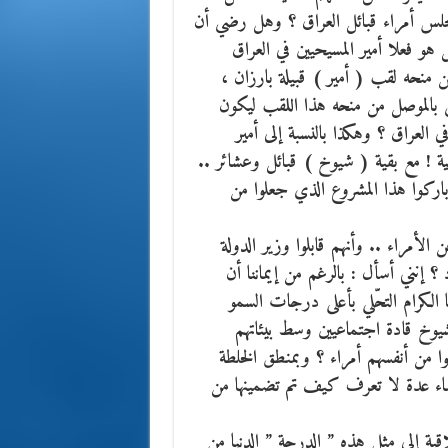
جلس أمراء قبائل العراق ؟ وهل رضي أن
 هو فعلا أمير المسيحيين في العراق
ن منحه لقب ( أمير ) قبيلة بارزان ،
 بالموصل من منحه هذا اللقب ليكون
في العراق ؟ وهكذا بالنسبة إلى أمير
انية ! مع بقية ( شيوخ ) قبائل وعشائر ..
اركوا هذا المشروع الذي جعلوا من
 الأمراء .. وأنهم قابلوا وزير الدولة
 إنني أسأل : بالرغم من إيماننا أن
ا الكرام التحّلي بأعلى درجات السمو
شيوخ قادة اجتماعيين وسط بيئاتهم
وا من أنفسهم أمراء ؟ وبمنطق الخلطة
أسماء عدة لا تعرف كيف تم تضمينها من
قية إلى مثل هذه ” الدرجة ” الدنيا من