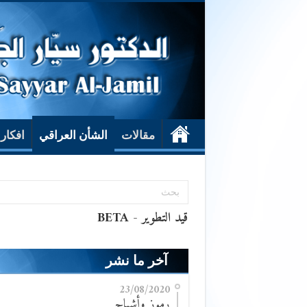
مقالات
الشأن العراقي
افكار
آخر ما نشر
23/08/2020
رموز وأشباح