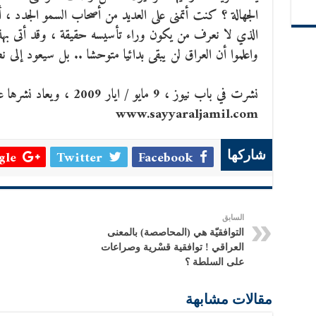
الجهالة ؟ كنت أتمنى على العديد من أصحاب السمو الجدد ، أن
الذي لا نعرف من يكون وراء تأسيسه حقيقة ، وقد أتى بهذه 
واعلموا أن العراق لن يبقى بدائيا متوحشا .. بل سيعود إلى ن
نشرت في باب نيوز ، 9 مايو / ايار 2009 ، ويعاد نشرها على موقع الدكتور سيار الجميل
www.sayyaraljamil.com
le +
Twitter
Facebook
شاركها
السابق
التوافقيّة هي (المحاصصة) بالمعنى
العراقي ! توافقية قسْرية وصراعات
على السلطة ؟
مقالات مشابهة