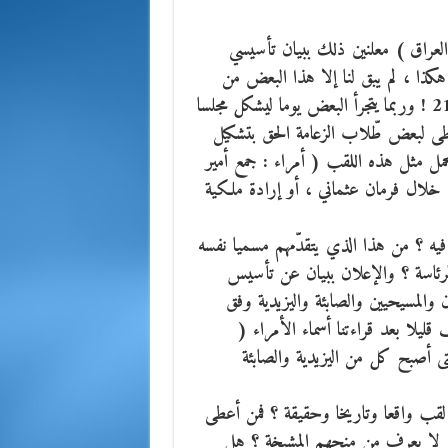
لعراق ) معلنين ذلك ببيان تأسيسي
 العراق ! هكذا ، لم يبق لنا إلا هذا البعض من
وربما يتجرأ البعض يوما ليشكل مجلسا
عطى لبعض طّلاب الزعامة الحق بتشكيل
مل مثل هذه اللقب ( أمراء : جمع أمير
لال فرمان عثماني ، أو إرادة ملكية
ه ؟ من هذا الذي يتقدّمهم مسميا نفسه
رئاسة ؟ والإعلان ببيان عن تأسيس
والكرد والتركمان والمسيحيين والصابئة واليزيدية وفق
قليلا بعد قراءتنا أسماء الأمراء (
ى أصبح كل من اليزيدية والصابئة
ا لقب واقعا وتاريخا وحقيقة ؟ فمن أعطى
) لا يعرف من منحهم المشيخة ؟ هل