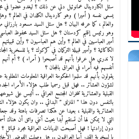
سئل الكاردينال عمانوئيل دلي عن ذلك ؟ ليغدو عضوا في م
يسمى نفسه ( أميرا ) وهو كاردينال الكلدان في العالم ؟ وهل
والعالم ، كما عرفه البيان ؟ هل سئل السيد مسعود بارزاني م
وهو رئيس إقليم كردستان ؟ هل سئل السيد محفوظ العباسي
أمير العباسيين في العالم ؟ وأين هم العباسيون ؟ وأين قبيلتهم 
الكاكائية ؟ وأمير قبيلة التركمان في كركوك ؟ يا للسخرية المج
لا ندري هل عرفوا بأنهم قد أصبحوا ( أمراء ) ؟ أم أنهم ب
أنفسهم فيه أمراء في العراق بالمجان ؟
يقولون بأنهم قد سلموا الحكومة العراقية المعلومات المطلوبة عن
لشؤون العشائر .. فهل قبل رسميا طلب هؤلاء الأمراء الجدد ؟
القبلية والعشائرية تنخران المجتمع العراقي .. أليس على شيوخه
بالنفس دون هذا ” المنزلق ” البدائي .. وان يكون هؤلاء ال
العشائرية والقبلية ، بعيدا عن هكذا تصرفات باهتة وقد جعل
التي لا يمكن لها أن تستقيم أبدا بحيث أنني واثق أن هناك 
دون إرادتها ! فهل أصبحت الديانات العراقية مجرد قبائل ؟
يا لسخرية القدر أيها العراقيون .. هل وصلت الفوضى الأخلا