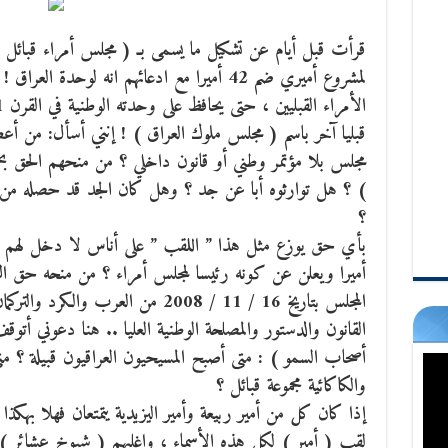
قرأت قبل أيام عن تشكيل ما يسمى بـ ( مجلس أمراء قبائل ا
لمشروع أميري ضم 42 أميرا مع ادعائهم انه لوحدة
الأمراء القبليين ، حتى يحافظ على وحدته الوطنية في القرن 21 !
قبليا آخر باسم ( مجلس ملوك العراق ) ! إنني أسأل: من أ
مجلس بلا مؤتمر وطني أو قانون داخلي ؟ من منحهم الحق بح
) ؟ هل توارثوه أبا عن جد ؟ وهل كان الجد قد حصله من خ
؟
بأي حق يوزع مثل هذا ” اللقب ” على أناس لا دخل لهم في
أميرا ويعلن عن كونه رئيسا لمجلس أمراء ؟ من منحه حق ال
المجلس بتاريخ 16 / 11 / 2008 من العرب 
القانون والدستور والمصلحة الوطنية العليا .. هنا دعوني أتوقف 
أصحاب السمو ) : متى أصبح المسيحيون العراقيون قبيلة ؟ مت
والكاكائية مجموعة قبائل ؟
إذا كان كل من أمير ربيعة وأمير اليزيدية يتمتعان فهلا بهكذ
لقب ( أمير ) لكل هذه الأسماء ، واغلبهم ( شيوخ عشائر 