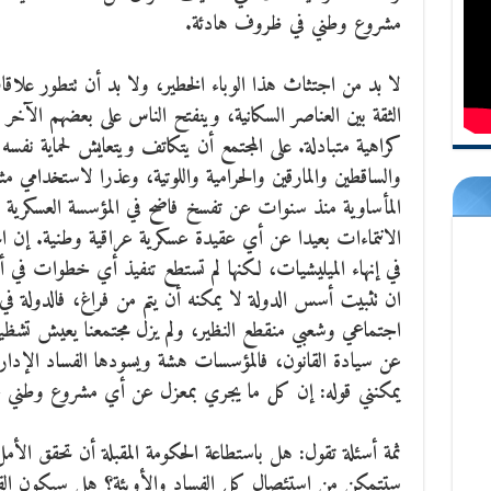
مشروع وطني في ظروف هادئة.
لا بد من اجتثاث هذا الوباء الخطير، ولا بد أن تتطور علاق
الثقة بين العناصر السكانية، وينفتح الناس على بعضهم ال
كراهية متبادلة. على المجتمع أن يتكاتف ويتعايش لحماية نفسه
والساقطين والمارقين والحرامية واللوتية، وعذرا لاستخدامي 
المأساوية منذ سنوات عن تفسخ فاضح في المؤسسة العسكرية التي
الانتماءات بعيدا عن أي عقيدة عسكرية عراقية وطنية. إن ا
في إنهاء الميليشيات، لكنها لم تستطع تنفيذ أي خطوات في أ
ان تثبيت أسس الدولة لا يمكنه أن يتم من فراغ، فالدولة ف
اجتماعي وشعبي منقطع النظير، ولم يزل مجتمعنا يعيش تشظيا 
عن سيادة القانون، فالمؤسسات هشة ويسودها الفساد الإدا
يمكنني قوله: إن كل ما يجري بمعزل عن أي مشروع وطني
ثمة أسئلة تقول: هل باستطاعة الحكومة المقبلة أن تحقق ال
ستتمكن من استئصال كل الفساد والأوبئة؟ هل سيكون الق