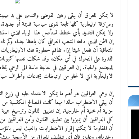
لا يمكن للعراق أن يبقى رهين الفوضى والتدمير على يد مي
ومرتزقة اوليغارية كلها تابعة لقوى سياسية قديمة أو جديد
ولا يمكن التنديد بأي خطط تستأصل هذا الوباء الذي استش
إن الثمن الذي دفعه الشعب العراقي كان باهظا جدا، وكم نا
المتعاقبة أن تفعل شيئا إزاء تفاقم خطورة تلك الاوليغاريات 
القدرة على التحرك في أي مكان، وقد شكلت نفسها كميونا
للمجتمع والحياة. إن العراقيين في حاجة ماسة الى الوعي بمخا
الاوليغارية التي لا تخلو من ارتباطات بجماعات وأطراف سياس
إن وعي العراقيين هو أهم ما يمكن الاعتماد عليه في زرع الث
أن يبقى الاضطراب سائدا مهما كانت المصالح المكتسبة من 
حزبية أم محلية أم خارجية. إن تطبيق القانون وترسيخ هيبة ا
كل العراقيين أن يميزوا بين تطبيق القانون وأمن العراقيين
أن المقاومة لا يمكنها إقرار الاضطرابات والعبث ليس بالمؤ
وخدماته. وعليه، فان أي تنظيف للعراق من الأسلحة سيشك