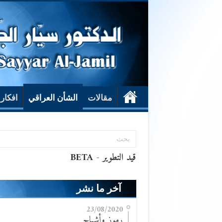
مقالات
الشأن العراقي
افكار
آخر ما نشر
23/08/2020
رموز وأشباح