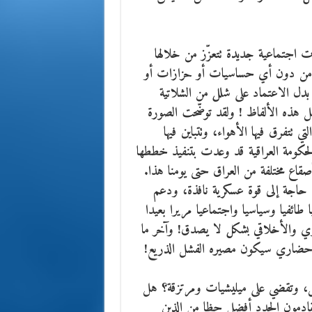
ات اجتماعية جديدة تتعزّز من خلالها
آخر من دون أي حساسيات أو حزازات أو
 بدل الاعتماد على شلل من الشلاتية
مثل هذه الألفاظ ! ولقد توضّحت الصورة
 تتفرق فيها الأهواء، وتتباين فيها
لحكومة العراقية قد وعدت بتنفيذ خططها
صقاع مختلفة من العراق حتى يومنا هذا.
ي حاجة إلى قوة عسكرية نافذة، ودعم
طائفيا وسياسيا واجتماعيا مريرا بعيدا
ري والأخلاقي بشكل لا يصدق! وآخر ما
 حضاري سيكون مصيره الفشل الذريع!
أمل، وتقضي على ميليشيات ومرتزقة؟ هل
ادمون الجدد أفضل حظا من الذين