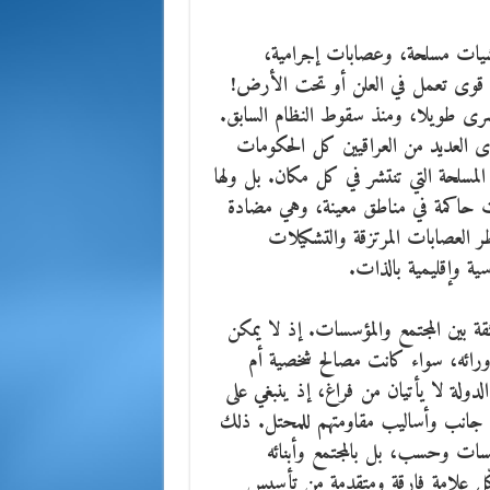
ليشيات مسلحة، وعصابات إجرامية،
ة. قوى تعمل في العلن أو تحت الأرض!
رى طويلا، ومنذ سقوط النظام السابق.
دى العديد من العراقيين كل الحكومات
المسلحة التي تنتشر في كل مكان. بل ولها
ت حاكمة في مناطق معينة، وهي مضادة
طر العصابات المرتزقة والتشكيلات
ية وإقليمية بالذات.
قة بين المجتمع والمؤسسات. إذ لا يمكن
ورائه، سواء كانت مصالح شخصية أم
لدولة لا يأتيان من فراغ، إذ ينبغي على
 من جانب وأساليب مقاومتهم للمحتل. ذلك
سسات وحسب، بل بالمجتمع وأبنائه
ّل علامة فارقة ومتقدمة من تأسيس