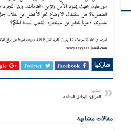
سيرحلون بحيث يسود الأمن وتؤمن الخدمات. ويتم التجرد من
العنصرية؟ هل ستتبدل الاوضاع نحو الأفضل من خلال جملة 
حدوثه. دعونا ننتظر من سيختاره الشعب لسدة الحكم؟
نشرت في مجلة الاسبوعية ، 10 يناير / كانون الثاني 2010 ، ويعاد نشرها على موقع الدكتور سيار الجميل
www.sayyaraljamil.com
le +
Twitter
Facebook
شاركها
السابق
العراق: البدائل المتاحة
مقالات مشابهة