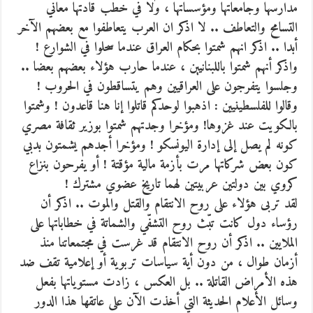
مدارسها وجامعاتها ومؤسساتها ، ولا في خطب قادتها معاني
التسامح والتعاطف .. لا اذكر ان العرب يتعاطفوا مع بعضهم الآخر
أبدا .. اذكر انهم شمتوا بحكام العراق عندما سحلوا في الشوارع !
واذكر أنهم شمتوا باللبنانيين ، عندما حارب هؤلاء بعضهم بعضا ..
وجلسوا يتفرجون على العراقيين وهم يتساقطون في الحروب !
وقالوا للفلسطينيين : اذهبوا لوحدكم قاتلوا إنا هنا قاعدون ! وشمتوا
بالكويت عند غزوها! ومؤخرا وجدتهم شمتوا بوزير ثقافة مصري
كونه لم يصل إلى إدارة اليونسكو ! ومؤخرا أجدهم يشمتون بدبي
كون بعض شركاتها مرت بأزمة مالية مؤقتة ! أو يفرحون بنزاع
كروي بين دولتين عربيتين لهما تاريخ عضوي مشترك !
لقد تربى هؤلاء على روح الانتقام والقتل والموت .. اذكر أن
رؤساء دول كانت تبّث روح التشفّي والشماتة في خطاباتها على
الملايين .. اذكر أن روح الانتقام قد غرست في مجتمعاتنا منذ
أزمان طوال ، من دون أية سياسات تربوية أو إعلامية تقف ضد
هذه الأمراض القاتلة .. بل العكس ، زادت مستوياتها بفعل
وسائل الأعلام الحديثة التي أخذت الآن على عاتقها هذا الدور