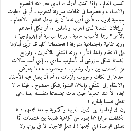
كسب العالم ، وإذا كنت أدرك ما الذي يعّبر عنه الخصوم
والأعداء ، وخصوصا في ثقافات متوارثة لشعوب ، أو في دعايات
سياسية لدول .. فأنني أدين تماما أن يتم تبادل التشفي بالانتقام ،
أو إعلان الشماتة لدى العرب والمسلمين .. أو تنكيل احدهم
بالآخر ؟ ربما الأسباب مادية ، وربما سياسية أو إيديولوجية ،
وربما ثقافية واجتماعية متوارثة ! فمجتمعاتنا كلها قد ترّبى أبناؤها
على الانتقام واخذ الثأر ، وربما التشفي بالآخرين ، وتوزيع
الشماتة بشكل مازوشي أو بأسلوب سادي .. إنني أجد حالات
من التعاطف بين دول وشعوب ، وخصوصا عندما يتعرّض
احدها إلى نكبات وحروب وأزمات .. أما أن يصل حجم الأحقاد
والانتقام إلى التشّفي وإعلان النشوة بشكل مفضوح ، فهذا ما لا
نجده الا عند شعوبنا حيث بدت مجتمعاتنا منقسمة جدا وهي
تغطي نفسها بالحرير !
إن الدبلوماسية بين الدول العربية وأكذوبة جامعة تجمعهم ، قد
انكشفت مرارا عما يسود من كراهية فظيعة بين مجتمعات كّنا
نصفق للوحدة التي تجمعها ! لم تتعلم الأجيال لا في بيوتها ولا