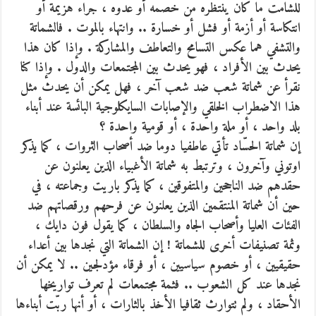
للشامت ما كان ينتظره من خصمه أو عدوه ، جراء هزيمة أو
انتكاسة أو أزمة أو فشل أو خسارة .. وانتهاء بالموت . فالشماتة
والتشفي هما عكس التسامح والتعاطف والمشاركة . وإذا كان هذا
يحدث بين الأفراد ، فهو يحدث بين المجتمعات والدول . وإذا كنا
نقرأ عن شماتة شعب ضد شعب آخر ، فهل يمكن أن يحدث مثل
هذا الاضطراب الخلقي والإصابات السايكلوجية البائسة عند أبناء
بلد واحد ، أو ملة واحدة ، أو قومية واحدة ؟
إن شماتة الحسّاد تأتي عاطفيا دوما ضد أصحاب الثروات ، كما يذكر
اوتوني وآخرون ، وترتبط به شماتة الأغبياء الذين يعلنون عن
حقدهم ضد الناجحين والمتفوقين ، كما يذكر باريت وجماعته ، في
حين أن شماتة المنتقمين الذين يعلنون عن فرحهم ورقصاتهم ضد
الفئات العليا وأصحاب الجاه والسلطان ، كما يقول فون دايك ،
وثمة تصنيفات أخرى للشماتة ! إن الشماتة التي نجدها بين أعداء
حقيقيين ، أو خصوم سياسيين ، أو فرقاء مؤدلجين .. لا يمكن أن
نجدها عند كل الشعوب .. فثمة مجتمعات لم تعرف تواريخها
الأحقاد ، ولم تتوارث ثقافيا الأخذ بالثارات ، أو أنها ربّت أبناءها