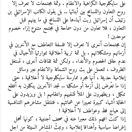
على سايكلوجية الكراهية والانتقام . وثمة مجتمعات لا تعرف إلا
روح التعاون والتسامح بين أبنائها .. بل يقول الكاتب الإسرائيلي بن
زئيف أن إسرائيل رّبت أبناءها على التسامح في ما بينهم قبل
التعاون ، فلا تعاون من دون سماحة في مجتمع متنوع إزاء خصوم
موحدين !
إن مجتمعات أخرى لا تعرف إلا فلسفة التعاطف مع الآخرين في
أزماتهم ومشكلاتهم . بل ثمة تربية أخلاقية تتوارثها الأجيال في
عدم خلق الخصوم والأعداء . ولكن ثمة ثقافات أخرى ، تستغل
الظروف ، لتعمل على بث روح الشماتة والانتقام عبر وسائل
إعلامية حديثة ، أنها مجرد ممارسة سايكلوجية لا أخلاقية ، حتى
إذا ما تعّرض إلى أزمة أو مشكلة .. تجد الآخرين ينكلون به أفظع
تنكيل ، ويظهرون على الملأ تشفيهم وانتقامهم ! بل ويزيدون على
الحالة أشياء كبيرة تعبيرا عن شماتتهم ، فتنتقل مشاعرهم التنافسية
إلى هياج فظ وعواطف لا أخلاقية !
إذا كنت افهم ذلك معبرا عنه في صحف أجنبية ، كونها تحمل
إغراضا سياسية وأهدافا إعلامية ، وتبثّ المشاعر السيئة من اجل