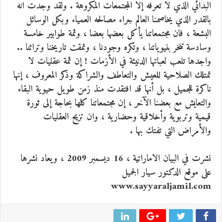
البدائي الذي لا تعرفه إلا المجتمعات المكروهة . ولقد وجدت انه
بالقدر الذي يخاصمنا العالم جراء مصالحه العمياء وبكل الوسائل
البشعة ، فان مجتمعاتنا يأكل بعضها بعضا ، وثمة طوابير خامسة
وسادسة تنخر بنيوياتنا ، وتكره وجودنا ، وتمقت تاريخنا وتراثنا ..
واجدها تلعب لعباتها الدنيئة في الأزمات ! إن ثمة عقليات لا
تمتلك الصلاحية للعيش والتعاطف والشراكة وذكر المعروف ، إنها
ناكرة للجميل ، بل أنها قد افتقدت منذ زمن طويل حيوية البقاء
والتعايش مع بعضنا الآخر ، إن مجتمعاتنا كلها بحاجة إلى ثورة
قيمية وتربوية وأخلاقية وحضارية ، وان تزيح العقليات
والأمراض التي تفتك بها .
نشرت في البيان الاماراتية ، 16 ديسمبر 2009 ، ويعاد نشرها
على موقع الدكتور سيار الجميل
www.sayyaraljamil.com