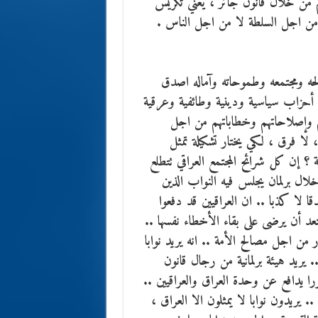
م من خلال قانون جائر ، يعني تكريس
ة من اجل السلطة لا من اجل الناس .
لحه ومجتمعه وطموحاته وآماله اصدق
 أحزاب سياسية ودينية وطائفية وعرقية
هم وإصلاحاتهم وخطاباتهم من اجل
 لا فرق ، لكي يختار تشكيلة تمثل
 إن كل شرائح المجتمع العراقي تتطلع
ل برلمان يجلس فيه النواب الذين
ا لا كذبا .. ان العراقيين قد دفعوا
عد أن يرضى على بقاء الأخطاء نفسها ..
ار من اجل مصالح الأمة .. انه يريد نوابا
 يريد هيئة برلمانية من رجال قانون
 يدافع عن وحدة العراق والعراقيين ..
يريدون نوابا لا يمثلون الا العراق ،