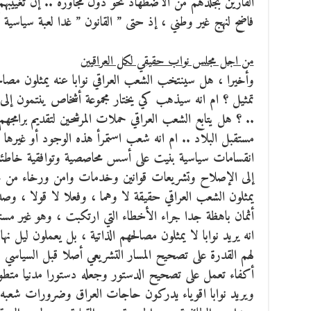
الفارين بجلدهم من الاضطهاد نحو دول مجاورة .. إن تغييبه
فاضح لنهج غير وطني ، إذ حتى ” القانون ” غدا لعبة سياسي
من اجل مجلس نواب حقيقي لكل العراقيين
وأخيرا ، هل سينتخب الشعب العراقي نوابا عنه يمثلون مصا
تمثيل ؟ ام انه سيذهب كي يختار مجموعة أشخاص ينتمون إلى
.. ؟ هل يتابع الشعب العراقي حملات المرشحين لتقديم برامج
مستقبل البلاد .. ام انه شعب استمرأ هذه الوجود أو غيرها ،
انقسامات سياسية بنيت على أسس محاصصية وتوافقية خاطئة ؟
إلى الإصلاح وتشريعات قوانين وخدمات وامن ورخاء من خلا
يمثلون الشعب العراقي حقيقة لا وهما ، وفعلا لا قولا ، وصدق
أثمان باهظة جدا جراء الأخطاء التي ارتكبت ، وهو غير مست
انه يريد نوابا لا يمثلون مصالحهم الذاتية ، بل يعملون ليل نه
لهم القدرة على تصحيح المسار التشريعي أصلا قبل السياسي ..
أكفاء تعمل على تصحيح الدستور وجعله دستورا مدنيا متطورا
ويريد نوابا اقوياء يدركون حاجات العراق وضرورات شعبه .. 