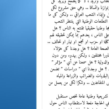
الب ونريد ، لا كما يطمح ويريد كل
وتوازنا واتساقا .. وهي حق مشروع لكل
تل وإيذاء الشعب العراقي .. ولكن كل ما
التطلعات الوطنية التي ينتظر الشعب
جا وطنيا حقيقيا تقتنع به الناس ؟ هل
ى الناس ، يعدهم بما يمكن تحقيقه لهم
 او حزب او تجمع او تيار او تحالف ..
 او الصحة العامة ؟ هل وجدنا كل هؤلاء
يتحاورا مختلفين ، ولكن بهدوء ومن دون
والدولية ؟ هل سمعنا عن أي ” مؤتمر ”
شهود ؟ هل وجدنا اي ” دراسات ” تضمن
بلديات والضرائب والزراعة والمياه
 المتقاعدين .. وشكرا لكل من يعمل من
ت تشريعية وطنية عامة تخص مستقبل
 هي الحاجة ملحة لاستقطاب الناس حول