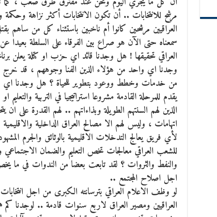
ان كل ما يجري اليوم ونحن عند مفترق طرق صعب ، كما نط
مرشح للانتخابات .. أن تكون الانتخابات أكثر نزاهة وحكمة 
العراقيين مرشحين كانوا أم ناخبين باستثناء كل من ساهم بق
سمعناه حتى الآن هو صراع بين الفرقاء على السلطة بعيدا عن 
العراقي تحقيقها ! هل وجدنا قائد اي حزب او كتلة يعلن برنام
وجدنا اي واحد من هؤلاء الذين الفنا وجوههم ، قد خرج عل
من خدمات وخطط ووعود بتطوير للحياة ؟ هل وجدنا اي كتلة
يقدم للمرحلة القادمة مشروعا استراتيجيا في التربية والتعليم
الذين لهم السنتهم الطويلة وبذاءاتهم .. لهم القدرة على ان 
اتهامات ، وليس لهم الا مصالح العراق الداخلية والاقليمية 
لأي فريق يعالج التدخلات الاقليمية بالوثائق والجرم الم
للشعب العراقي معالجات تخص التعليم والضمان الاجتماعي وال
والنفط والثروات ؟ لقد تابعت بعضا من الندوات في ما يخص
اجل اصلاح المجتمع ..
لو وظف الاعلام العراقي بترسانته الكبرى من اجل انتخابا
العراقيين ومصير العراق لاربع سنوات قادمة .. لوجدنا كم