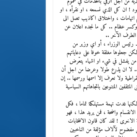
ة من اجل الرقي بالخدمات في عموم
ود ! ان كل الذي نسمعه ، او نقرأه ، او
 اتهامات ، واختلاق اكاذيب تصل الى
وكسر عظام .. كل ما نجده اعلان عن
الطرف الآخر ..
د رئيس الوزراء ، أو اي وزير من
كن جعلوها مغلقة خوفا على دعاياتهم
ان من يفشل في شيء او اشياء يتعّرض
كمة .. لا ان يذرع طولا وعرضا من اجل أن
مقراطية ولا نعرف إلا اسمها ورسمها .. إن
المثقفين المتنوعين باتجاهاتهم السياسية
لكنها غدت تهمة مستهلكة تماما ، فكل
لانقسام واضحة ، فمن يريد هذا ، فهو
لاخرى ! لقد كان قانون الانتخابات
ي مفضوح لآلاف مؤلفة من الناخبين