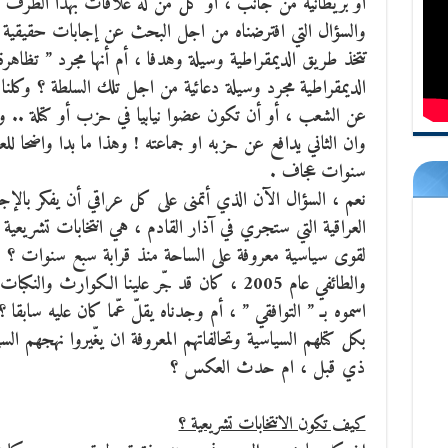
أو بريطانية من جانب ، أو كل من له علاقات بهذا الطرف ا
والسؤال التي افترضناه من اجل البحث عن إجابات حقيقية عنه
تتخذ طريق الديمقراطية وسيلة وهدفا ، أم أنها مجرد ” تظاهر
الديمقراطية مجرد وسيلة دعائية من اجل تلك السلطة ؟ وكلنا 
عن الشعب ، أو أن تكون عضوا نيابيا في حزب أو كتلة .. و
وان الثاني يدافع عن حزبه او جماعته ! وهذا ما بدا واضحا للعي
سنوات عجاف .
نعم ، السؤال الآن الذي أتمنى على كل عراقي أن يفكر بالإجابة
العراقية التي ستجري في آذار القادم ، هي انتخابات تشريعية 
لقوى سياسية معروفة على الساحة منذ قرابة سبع سنوات ؟ و
والطائفي عام 2005 ، كان قد جّر علينا الكوارث 
اسموه بـ ” التوافقي ” ، أم وجدناه يقلّ عّما كان عليه سابقا 
بكل كتلهم السياسية وتحالفاتهم المعروفة ان يغّيروا نهجهم ال
ذي قبل ، ام حدث العكس ؟
كيف تكون الانتخابات تشريعية ؟