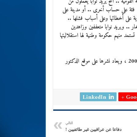
القومية .. الخ يريد نوابا يعملون من
ا فئة على حساب أخرى .. أو مدينة على
ية على أخطائها وعلى أسباب فشلها ..
ار .. ويريد نوابا متعففين وزاهدين
ستمد منهم حكومة وطنية لها استقلاليتها
نشرت في الصباح البغدادية ، 17 ديسمبر / كانون الأول 2009 ، ويعاد نشرها على موقع الدكتور
LinkedIn
Goog
التالي
دفاعا عن عراقيين غير طائفيين !