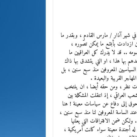
في شهر آذار / مارس القادم ، وبقدر ما
ين ازدادت بأبشع ما يمكن تصّوره ،
ه .. قد لا يدرك كل العراقيين ما
دهم بها هذا ، او التي يتشدق بها ذاك
لسياسيين المعروفين منذ سبع سنين ، بل
هاجر القريبة والبعيدة .
ت نظر ، ومن حقه أيضا ، ان ينتخب
 العراقي ، إذ انتقلت المشكلة بين
حوق إلى دفاع عن سياسات معينة ! هنا
عند الساسة المعروفين لنا منذ سبع سنين ،
.. ولكن ضمن الافتراقات التي يعلنها
له أجندة معينة سواء كانت أمريكية ،