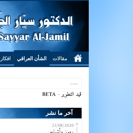
مقالات
الشأن العراقي
افكار
آخر ما نشر
23/08/2020
رموز وأشباح