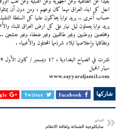
بعيدا عن الطائفية وعن الجهوية وعن القبلية وعن لعب الورقة 
اجل كل ابناء العراق مهما كان نوعهم ، ومن دون أن يمثلو
حساب أخرى .. يريد نوابا يحاكمون علنيا كل السلطة التنفيذ
يريد نوابا يعملون ليل نهار على كل ارض العراق للبناء والأعم
ومخلصين ووطنيين وغير طائفيين وغير ضعفاء وغير جشعين .. ت
ونظافتها وإخلاصها لبلاد شرذمها المحتلون والأغبياء .
سيار الجميل
www.sayyaraljamil.com
le +
Twitter
Facebook
شاركها
السابق
سايكلوجية الشماتة وثقافة الانتقام