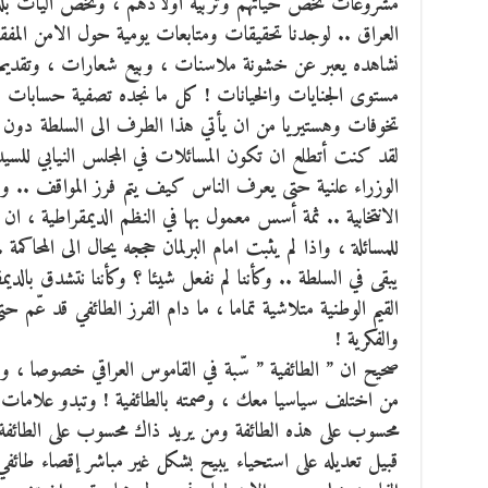
مشروعات تخص حياتهم وتربية اولادهم ، وتخص آليات بلدي
العراق .. لوجدنا تحقيقات ومتابعات يومية حول الامن المفق
نشاهده يعبر عن خشونة ملاسنات ، وبيع شعارات ، وتقديم
مستوى الجنايات والخيانات ! كل ما نجده تصفية حسابات 
تخوفات وهستيريا من ان يأتي هذا الطرف الى السلطة دون 
لقد كنت أتطلع ان تكون المسائلات في المجلس النيابي للسي
الوزراء علنية حتى يعرف الناس كيف يتم فرز المواقف .. ول
الانتخابية .. ثمة أسس معمول بها في النظم الديمقراطية ، 
للمسائلة ، واذا لم يثبت امام البرلمان حججه يحال الى المحا
يبقى في السلطة .. وكأننا لم نفعل شيئا ؟ وكأننا نتشدق بالدي
القيم الوطنية متلاشية تماما ، ما دام الفرز الطائفي قد عّم حتى 
والفكرية !
صحيح ان ” الطائفية ” سّبة في القاموس العراقي خصوصا ، و
من اختلف سياسيا معك ، وصمته بالطائفية ! وتبدو علامات ا
محسوب على هذه الطائفة ومن يريد ذاك محسوب على الطائفة ا
قبيل تعديله على استحياء يبيح بشكل غير مباشر إقصاء طائف