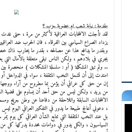
مقدمة : نيابة شعب ام عضوية حزب ؟
لقد تأجلت الانتخابات العراقية لأكثر من مرة ، حتى غدت 
يزداد الصراع السياسي بين الفرقاء ، فان الحرب ضد العراقي
وبقدر ما يدافع هذا عن مصالحه ،
بقدر ما يحارب ذاك خصوم
يجري في بلادهم ، ولكن الناس تبقى متعلقة بالآمال التي يع
.. ولم تبق المشكلة ( أو : سلسلة المشكلات ) منحصرة بين ا
امتدت إلى أن تشمل النخب المثقفة ، سواء في الدواخل أو الم
إن من حق كل عراقي أن يؤمن بما مطروح من آراء ووجها
من يريد ، ولكن ليس من حق أحد أن يساوم على قضية الشعب
الانتخابات السابقة واللاحقة من دفاعنا عن وطن جريح ومس
، دعوني أعالج طبيعة ما يدور في التفكير العراقي اليوم ليس 
بل عند النخب المثقفة التي تتابع الشأن العراقي كل يوم يمّر 
السياسيون ، والكل يدور في دوامات محددة يدركها كل من 