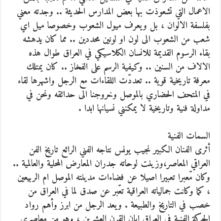
الاعمال التي تشعوذت بها بعض المدارس الحديثة .. وجدته معني
بفلسفة الالوان ، بل ويعرف ميول الشعوب وخصوصا ميل اي
شعب من الشعوب الى لون او لونين محددين .. مما كان يدهشه
بقاء الرسوم القديمة للانسان الكلاسيكي في العراق طوال هذه
الالاف من السنين .. وكيفية الرسم على الفخاز .. كان يمتلك
معرفة تاريخية قوية .. تعددّت اللقاءات مع الرجل واشهرها لقاء
في المتحف الحضاري بالموصل وخروجنا الى حدائقه ونحن في
مداولة فنية وتاريخية لا يمكنني نسيانها ابدا .
السمات الفنية
أثرى الفنان الكبير نجيب يونس نتاجه الفني الرائع تاريخ الفن
العراقي المعاصر،وزينت لوحاته جدران المعارض المحلية والعالمية ..
وكان مّعبرا تعبيرا اصيلا عن فضاءات مدينته الموصل ام الربيعين
، كما وكانت جمالياته العراقية تعّبر عن صدق لما في العراق من
خصب في التاريخ والطبيعة . ويعد الرجل من ابرز وأهم رواد
الحركة الفنية في العراق ابان القرن العشرين ، وهو من معاصري