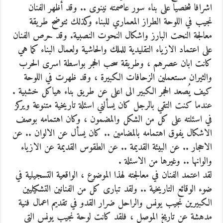
اشرافا شخصيا على بناء سور عاصمته نينوى .. وقد أظهر الفنان
نجيب في اللوحة الطراز المعماري للبناء وكذلك تتوضح طريقة
معالجة النحت البارز واشكال النحوت النصبية. وقد حرص الفنان
على اعتماد الازياء التقليدية للملك والحاشية ولعمال البناء كما هي
كانت ابان عصرهم ، وطريقة سحب الحجر بواسطة اسرى الحرب
والثيران مستعملين الزحافات الكبيرة ، وقد ظهرت في اللوحة
كيف يُصعد الحجر الكبير الى اعلى عن طريق بناء هياكل خشبية .
عندما كنت التقي بالرجل كان يسألني اسئلة تاريخية متنوعة ويركز
في اسئلته على كل من الشكل والمضمون ، وكان اهتمامه بوصف
الاشكال يفوق اهتمامه بالمضامين .. كان يسأل عن الالوان .. عن
الاحجار .. عن البيئة القديمة .. عن الطقوس القديمة عن الازياء
والوانها .. وغيرها من الاسئلة .
لقد اعتمد الفنان في معالجته لهذا الموضوع ، الواقعية التسجيلية في
ضوء الوقائع التاريخية .. ولقد تبارى كل من الفنانين التشكيليين
الكبيرين نجيب يونس والراحل ضرار القدو في تقديم اعمال فنية
مدهشة عن تاريخ الموصل ، فلقد كانت لوحة نجيب يونس التي