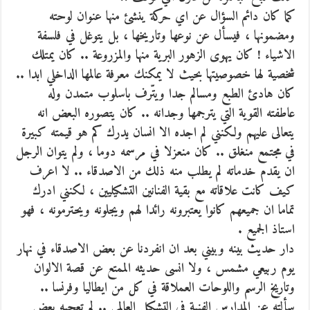
كما كان دائم السؤال عن اي حركة ينشئ منها عنوان لوحته
ومضمونها ، فيسأل عن نوعها وتاريخها ، بل يتوغل في فلسفة
الاشياء ! كان يهوى الزهور البرية منها والمزروعة .. كان يمتلك
شخصية لها خصوصيتها بحيث لا يمكنك معرفة عالمها الداخلي ابدا ..
كان هادئ الطبع ومسالم جدا ويتّرف باسلوب متمدن وله
عاطفته القوية التي يترجمها وجدانه .. كان يتصوره البعض انه
يتعالى عليهم ولكنني لم اجده الا انسان يدرك كم هو قيمته كبيرة
في مجتمع منغلق .. كان منعزلا في مرسمه دوما ، ولم يتوان الرجل
ان يقدم خدماته لم يطلب منه ذلك من الاصدقاء .. لا اعرف
كيف كانت علاقاته مع بقية الفنانين التشكيليين ، لكنني ادرك
تماما ان جميعهم كانوا يعتبرونه رائدا لهم ويجلونه ويحترمونه ، فهو
استاذ الجميع .
دار حديث بينه وبيني بعد ان انفردنا عن بعض الاصدقاء في نهار
يوم ربيعي مشمس ، ولا انسى حديثه الممتع عن قصة الالوان
وتاريخ الرسم واللوحات العملاقة في كل من ايطاليا وفرنسا ..
سألته عن المدارس الفنية في التشكيل العالمي .. لم تعجبه بعض