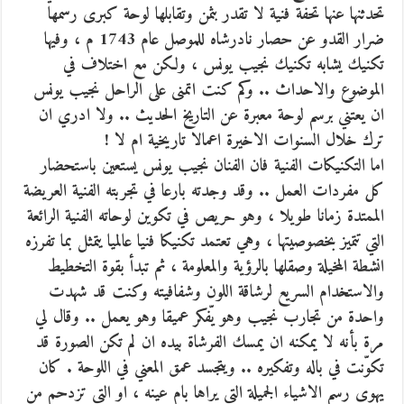
تحدثنها عنها تحفة فنية لا تقدر بثمن وتقابلها لوحة كبرى رسمها
ضرار القدو عن حصار نادرشاه للموصل عام 1743 م ، وفيها
تكنيك يشابه تكنيك نجيب يونس ، ولكن مع اختلاف في
الموضوع والاحداث .. وكم كنت اتمنى على الراحل نجيب يونس
ان يعتني برسم لوحة معبرة عن التاريخ الحديث .. ولا ادري ان
ترك خلال السنوات الاخيرة اعمالا تاريخية ام لا !
اما التكنيكات الفنية فان الفنان نجيب يونس يستعين باستحضار
كل مفردات العمل .. وقد وجدته بارعا في تجربته الفنية العريضة
الممتدة زمانا طويلا ، وهو حريص في تكوين لوحاته الفنية الرائعة
التي تتميز بخصوصيتها ، وهي تعتمد تكنيكا فنيا عالميا يتمثل بما تفرزه
انشطة المخيلة وصقلها بالرؤية والمعلومة ، ثم تبدأ بقوة التخطيط
والاستخدام السريع لرشاقة اللون وشفافيته وكنت قد شهدت
واحدة من تجارب نجيب وهو يّفكر عميقا وهو يعمل .. وقال لي
مرة بأنه لا يمكنه ان يمسك الفرشاة بيده ان لم تكن الصورة قد
تكوّنت في باله وتفكيره .. ويتجسد عمق المعني في اللوحة . كان
يهوى رسم الاشياء الجميلة التي يراها بام عينه ، او التي تزدحم من