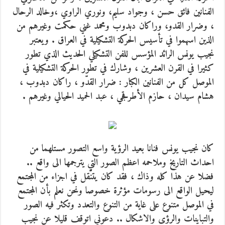
الفنانين فائق حسن ، وجواد سليم، ونوري الراوي ،وخالد الرحال
، وضرار القدو، وراكان دبدوب ومحمد غني حكمت وغيرهم من
الذين اسهموا في تأسيس الحركة التشكيلية في العراق . ويعتبر
نجيب يونس الرائد المؤسس للفن التشكيلي الحديث الذي تطور
كثيرا في القرن العشرين ، وشارك في تطور الحركة التشكيلية في
الموصل كل من الفنانين الكبار : ضرار القدّو ، راكان دبدوب ،
هشام سيدان ، حازم الأطرقجي ، عبد الحميد الحيالي وغيرهم .
كان نجيب يونس فنانا بعيد الرؤية واسع التصور مستلهما من
احداث التاريخ وملاحمه اعظم الصور التي يترجمها الى واقع ..
فضلا عن هذا كله وذاك ، فقد كان يتنّقل في اجزاء من المجتمع
ليحيل الواقع الى رسومات مؤثرة خصوصا ونحن نعلم بأن المجتمع
في الموصل متنوع على غاية من التنوع والتعدد وتكثر فيه الصور
والتباينات والرؤى والاشكال .. دعوني اتوقف قليلا عن نجيب