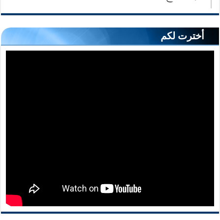
أخترت لكم