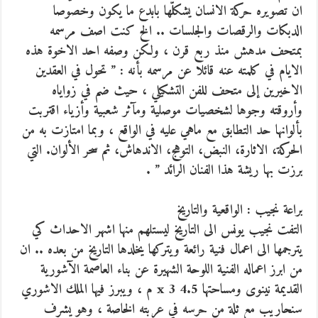
ان تصويره حركة الانسان يشكلّها بابدع ما يكون وخصوصا
الدبكات والرقصات والجلسات .. الخ كنت اصف مرسمه
بمتحف مدهش منذ ربع قرن ، ولكن وصفه احد الاخوة هذه
الايام في كلمته عنه قائلا عن مرسمه بأنه : ” تحول في العقدين
الاخيرين إلى متحف للفن التشكيلي ، حيث ضم في زواياه
وأروقته وجوها لشخصيات موصلية ومآثر شعبية وأزياء اقتربت
بألوانها حد التطابق مع ماهي عليه في الواقع ، وبما امتازت به من
الحركة، الاثارة، النبض، التوهج، الاندهاش، ثم سحر الألوان. التي
برزت بها ريشة هذا الفنان الرائد ” .
براعة نجيب : الواقعية والتاريخ
التفت نجيب يونس الى التاريخ ليستلهم منها اشهر الاحداث كي
يترجمها الى اعمال فنية رائعة ويتركها يخلدها التاريخ من بعده .. ان
من ابرز اعماله الفنية اللوحة الشهيرة عن بناء العاصمة الآشورية
القديمة نينوى ومساحتها 4.5 x 3 م ، ويبرز فيها الملك الاشوري
سنحاريب مع ثلة من حرسه في عربته الخاصة ، وهو يشرف