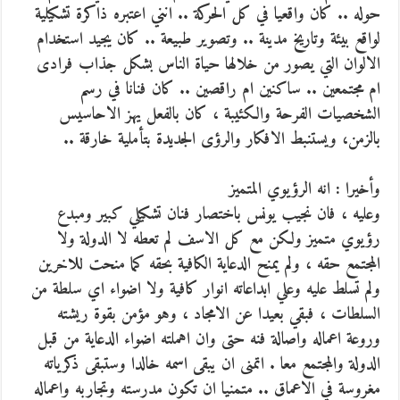
حوله .. كان واقعيا في كل الحركة .. انني اعتبره ذاكرة تشكيلية
لواقع بيئة وتاريخ مدينة .. وتصوير طبيعة .. كان يجيد استخدام
الالوان التي يصور من خلالها حياة الناس بشكل جذاب فرادى
ام مجتمعين .. ساكنين ام راقصين .. كان فنانا في رسم
الشخصيات الفرحة والكئيبة ، كان بالفعل يهز الاحاسيس
بالزمن، ويستنبط الافكار والرؤى الجديدة بتأملية خارقة ..
وأخيرا : انه الرؤيوي المتميز
وعليه ، فان نجيب يونس باختصار فنان تشكيلي كبير ومبدع
رؤيوي متميز ولكن مع كل الاسف لم تعطه لا الدولة ولا
المجتمع حقه ، ولم يمنح الدعاية الكافية بحقه كما منحت للاخرين
ولم تسلط عليه وعلي ابداعاته انوار كافية ولا اضواء اي سلطة من
السلطات ، فبقي بعيدا عن الامجاد ، وهو مؤمن بقوة ريشته
وروعة اعماله واصالة فنه حتى وان اهملته اضواء الدعاية من قبل
الدولة والمجتمع معا . اتمنى ان يبقى اسمه خالدا وستبقى ذكرياته
مغروسة في الاعماق .. متمنيا ان تكون مدرسته وتجاربه واعماله