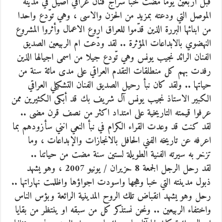
قبل اربعين يوما مضت خبا سراج فنان عراقي اصيل في مدينة
الموصل التي ودعته بمزيد من الحزن والاسى ، وهي توّدع واحدا
من ابنائها البررة الذين قدّموا للعراق اروع الاعمال وأثروا المشروع
النهضوي بالابداعات المؤثرة .. لقد ودّعت ام الربيعين الصديق
الفنان الرائد نجيب يونس وهي تّودع جيلا من اسمى اجيالها الذين
رفدت بهم كل منطلقات التقدم العراقي على مدى مائة سنة من
حياتها ..
ولقد كان نبأ رحيل الصديق الفنان التشكيلي العراقي
الكبير الاستاذ نجيب يونس آل شريف بك قد أبكى الكثيرين ممن
عرفوا قيمته التاريخية على امتداد اكثر من نصف قرن مضى ..
لقد كنت قد وعدت القراء الكرام في نبأ النعي انني سأزودهم بما
اعرفه عن تاريخه الفني الحافل بالانجازات والإبداعات ، وما
تزخر به سيرته الفنية الطويلة لستين سنة مضت من حياتنا ..
لقد رحل الرجل الجمعة 8 حزيران / يونيو 2007 ، وهو يشهد
ذبول مدينته التي خبا وهجها واسودت اجواؤها واظلمت نهاراتها ..
رحل وهو يشهد انقباض تلك الروح المدينية الرائعة وبؤس الناس
واختفاء الربيعين .. ونحن نستذكر كل من سبقه او ينتظر من بقايا