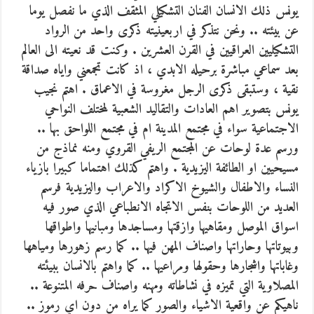
يونس ذلك الانسان الفنان التشكيلي المثقف الذي ما نفصل يوما
عن بيئته .. ونحن نتذكر في اربعينيته ذكرى واحد من الرواد
التشكيليين العراقيين في القرن العشرين . وكنت قد نعيته الى العالم
بعد سماعي مباشرة برحيله الابدي ، اذ كانت تجمعني واياه صداقة
نقية ، وستبقى ذكرى الرجل مغروسة في الاعماق . اهتم نجيب
يونس بتصوير اهم العادات والتقاليد الشعبية لمختلف النواحي
الاجتماعية سواء في مجتمع المدينة ام في مجتمع اللواحق بها ..
ورسم عدة لوحات عن المجتمع الريفي القروي ومنه نماذج من
مسيحيين او الطائفة اليزيدية . واهتم كذلك اهتماما كبيرا بازياء
النساء والاطفال والشيوخ الاكراد والاعراب واليزيدية فرسم
العديد من اللوحات بنفس الاتجاه الانطباعي الذي صور فيه
اسواق الموصل ومقاهيها وازقتها ومساجدها ومبانيها واطواقها
وبيوتاتها وحاراتها واصناف المهن فيها .. كما رسم زهورها ومياهها
وغاباتها واشجارها وحقولها ومراعيها .. كما واهتم بالانسان ببيئته
المصلاوية التي تميزه في نشاطاته ومهنه واصناف حرفه المتنوعة ..
ناهيكم عن واقعية الاشياء والصور كما يراه من دون اي رموز ..