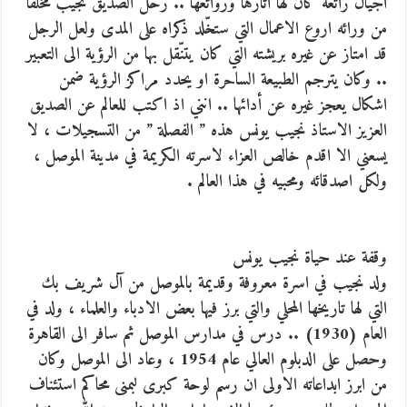
اجيال رائعة كان لها آثارها وروائعها .. رحل الصديق نجيب مخلفا
من ورائه اروع الاعمال التي ستخّلد ذكراه على المدى ولعل الرجل
قد امتاز عن غيره بريشته التي كان يتنّقل بها من الرؤية الى التعبير
.. وكان يترجم الطبيعة الساحرة او يحدد مراكز الرؤية ضمن
اشكال يعجز غيره عن أدائها .. انني اذ اكتب للعالم عن الصديق
العزيز الاستاذ نجيب يونس هذه ” الفصلة ” من التسجيلات ، لا
يسعني الا اقدم خالص العزاء لاسرته الكريمة في مدينة الموصل ،
ولكل اصدقائه ومحبيه في هذا العالم .
وقفة عند حياة نجيب يونس
ولد نجيب في اسرة معروفة وقديمة بالموصل من آل شريف بك
التي لها تاريخها المحلي والتي برز فيها بعض الادباء والعلماء ، ولد في
العام (1930) .. درس في مدارس الموصل ثم سافر الى القاهرة
وحصل على الدبلوم العالي عام 1954 ، وعاد الى الموصل وكان
من ابرز ابداعاته الاولى ان رسم لوحة كبرى لبمنى محاكم استئناف