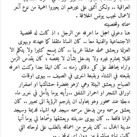
العراقية .. ولكن أتمنى على غيرهم ان يعيروا اهمية من نوع آخر
لاعمال نجيب يونس الخلاقة .
سماته وشخصيته
هنا دعوني اسجل ما اعرفه عن الرجل ، اذ كانت له شخصية
الاجتماعية والفنية معا .. كان انسانا مثقفا كما عهدته ويهوى
العزلة ويعشق عمله عشقا غريبا .. كان يسمع كثيرا ولا يتكلم الا
قليلا يحترم غيره ولا يتدخل بشأن لا يخصّه ، كان يقدّس الزمن
وتراه يحافظ على كل دقائق زمنه .. كان انيقا جدا وكنت اعرفه
بقبعته في الشتاء وبقبعة اخرى في الصيف .. يهوى اوقات
الصباح ويعشق البيئة وهي تزهو بخضرة حشائشها او اصفرار
اوراق الشجر او احمرار الشفق ..رأيته يوما يتأمل في خرير ماء
دجلة عند صخور وهو يحاول ان يترجم الرؤية الى تعبير .. كان
يعشق مرسمه ومن يدخل مرسمه سيجد فيه اشياء قديمة وسيجد
الوانا فاقعة .. كان يهوى مدينته ويعشقها وسّماها لي يوما أنها
مدينة الجمال .. كان يفرح من اعماقه بالطلب على لوحاته التي
كانت تباع مباشرة من دون اي توقف ..