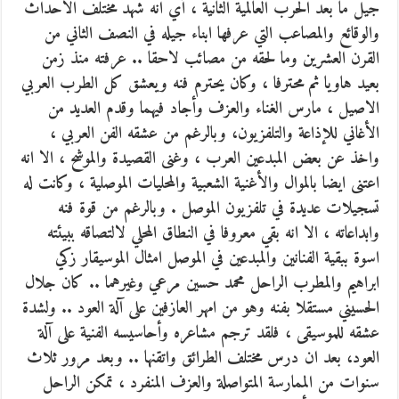
جيل ما بعد الحرب العالمية الثانية ، أي انه شهد مختلف الاحداث
والوقائع والمصاعب التي عرفها ابناء جيله في النصف الثاني من
القرن العشرين وما لحقه من مصائب لاحقا .. عرفته منذ زمن
بعيد هاويا ثم محترفا ، وكان يحترم فنه ويعشق كل الطرب العربي
الاصيل ، مارس الغناء والعزف وأجاد فيهما وقدم العديد من
الأغاني للإذاعة والتلفزيون، وبالرغم من عشقه الفن العربي ،
واخذ عن بعض المبدعين العرب ، وغنى القصيدة والموشح ، الا انه
اعتنى ايضا بالموال والأغنية الشعبية والمحليات الموصلية ، وكانت له
تسجيلات عديدة في تلفزيون الموصل . وبالرغم من قوة فنه
وابداعاته ، الا انه بقي معروفا في النطاق المحلي لالتصاقه ببيئته
اسوة ببقية الفنانين والمبدعين في الموصل امثال الموسيقار زكي
ابراهيم والمطرب الراحل محمد حسين مرعي وغيرهما .. كان جلال
الحسيني مستقلا بفنه وهو من امهر العازفين على آلة العود .. ولشدة
عشقه للموسيقى ، فلقد ترجم مشاعره وأحاسيسه الفنية على آلة
العود، بعد ان درس مختلف الطرائق واتقنها .. وبعد مرور ثلاث
سنوات من الممارسة المتواصلة والعزف المنفرد ، تمكن الراحل