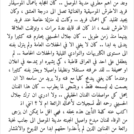
وعد من أهم مطربي مدينة الموصل .. كان اعجابه باعمال الموسيقار
فريد الاطرش الموسيقية والغنائية تصل الى درجة العشق ، وكان
يجيد تقليد كل اعمال فريد .. وكانت له منزلة خاصة عند فريد
الاطرش نفسه ، اذ كان قد قابله عدة مرات ، وتوثقت العلاقة
بينهما منذ زمن طويل .. كان جلال الحسيني يحترم فنه كثيرا ولا
يتدنى به ابدا .. كان لا يغني الا في الحفلات العامة ولم ينزل بفنه
الى مستوى الكابريهات والنوادي الليلية والحفلات الخاصة .. لم
يتطفل على احد في العراق قاطبة ، كي يشهره او يمدحه في اعلان
او صحيفة .. لقد عرفته مستقلا ونظيفا واصيلا ويعتز بفنه كثيرا ،
وعندما كان يغني يندمج كليا مع فنه ولا يريد من سامعه الا ان
يصمت له ليسمعه فقط ، ويشجى لما يطرب .. كان هذا الفنان
يحمل كل مواصفات الفنان الحقيقي .. ولا ادري ان ترك جلال
الحسيني رحمه الله تسجيلات لأعماله الرائعة ام لا ؟ انني اذ
اكتب عنه كلمة التأبين هذه بحقه ، فهي اقل ما يمكن ان يزجى
من الوفاء لفنان مبدع واصيل انجبته مدينة الموصل الى جانب نخبة
رائعة من الفنانين الذين لم يأخذوا حقهم ابدا من الذيوع والانتشار