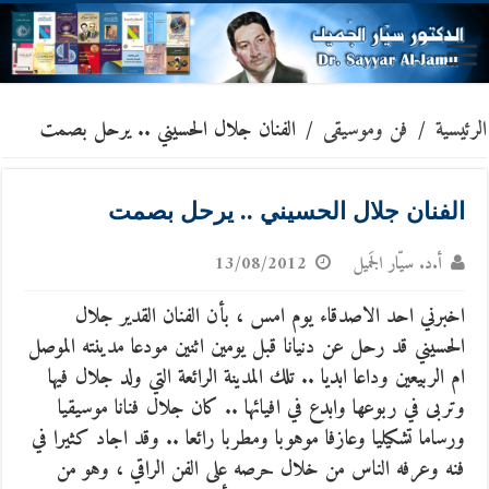
الرئيسية
/
فن وموسيقى
/
الفنان جلال الحسيني .. يرحل بصمت
الفنان جلال الحسيني .. يرحل بصمت
أ.د. سيّار الجَميل
13/08/2012
اخبرني احد الاصدقاء يوم امس ، بأن الفنان القدير جلال
الحسيني قد رحل عن دنيانا قبل يومين اثنين مودعا مدينته الموصل
ام الربيعين وداعا ابديا .. تلك المدينة الرائعة التي ولد جلال فيها
وتربى في ربوعها وابدع في افيائها .. كان جلال فنانا موسيقيا
ورساما تشكيليا وعازفا موهوبا ومطربا رائعا ..
وقد اجاد كثيرا في
فنه وعرفه الناس من خلال حرصه على الفن الراقي ، وهو من