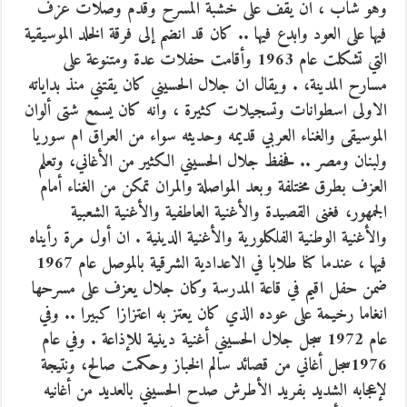
وهو شاب ، أن يقف على خشبة المسرح وقدم وصلات عزف
فيها على العود وابدع فيها .. كان قد انضم إلى فرقة الخلد الموسيقية
التي تشكلت عام 1963 وأقامت حفلات عدة ومتنوعة على
مسارح المدينة، . ويقال ان جلال الحسيني كان يقتني منذ بداياته
الاولى اسطوانات وتسجيلات كثيرة ، وانه كان يسمع شتى ألوان
الموسيقى والغناء العربي قديمه وحديثه سواء من العراق ام سوريا
ولبنان ومصر .. فحفظ جلال الحسيني الكثير من الأغاني، وتعلم
العزف بطرق مختلفة وبعد المواصلة والمران تمكن من الغناء أمام
الجمهور، فغنى القصيدة والأغنية العاطفية والأغنية الشعبية
والأغنية الوطنية الفلكلورية والأغنية الدينية . ان أول مرة رأيناه
فيها ، عندما كنا طلابا في الاعدادية الشرقية بالموصل عام 1967
ضمن حفل اقيم في قاعة المدرسة وكان جلال يعزف على مسرحها
انغاما رخيمة على عوده الذي كان يعتز به اعتزازا كبيرا .. وفي
عام 1972 سجل جلال الحسيني أغنية دينية للإذاعة . وفي عام
1976سجل أغاني من قصائد سالم الخباز وحكمت صالح، ونتيجة
لإعجابه الشديد بفريد الأطرش صدح الحسيني بالعديد من أغانيه