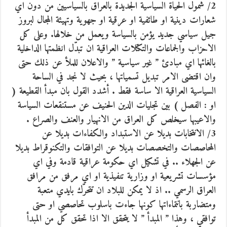
2/ شمول الحياة السياسية الجديدة بالعراق بالسياسيين من دون اي
شعارات دينية او طائفية او عرقية او جهوية وتهيئة المجال لبروز
جيل سياسي جديد يؤمن بالسياسة ويعمل من خلالها. وعلى كل
الاحزاب والجماعات والتكتلات العراقية ان تبدّل انظمتها الداخلية
بالغائها اي مبادئ ” غير سياسية ” والاعلان للملأ عن ذلك حتى
وان اقتضى الامر تبديل تسمياتها ، بحيث لا نجد في الساحة
السياسية العراقية الا ساسة فقط . أشدد القول بان مبدأ القطيعة (
او : الفصل ) بين تجليات الدين الحنيف عن مستنقعات السياسة
والاعيبها سيخلص كل العراق من الانهيار والعنف والصراع .
3/ الانتخابات بديلا عن الاستبداد والكفاءات بديلا عن
المحاصصات والتخصصات بديلا عن التوافقات والتكنوقراط بديلا
عن الجهلاء .. في تشكيل اي حكومة عراقية قادمة وفي اي
مؤسسات تشريعية او وزارية تنفيذية او اي مرفق من مرافق
العراق الرسمي .. اذ لا يمكن للبلاد ان تتحرّك بايدي متعبة
ومتضاربة بانتماءاتها كونها جاءت باسلوب تحاصصي او حتى
توافقي ، وهذا ” المبدأ ” لا يتحقق الا اذا تحقق كل من المبدأ