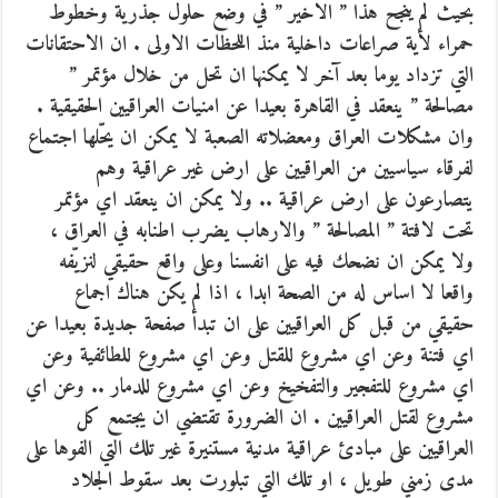
بحيث لم ينجح هذا ” الاخير ” في وضع حلول جذرية وخطوط
حمراء لأية صراعات داخلية منذ اللحظات الاولى . ان الاحتقانات
التي تزداد يوما بعد آخر لا يمكنها ان تحل من خلال مؤتمر ”
مصالحة ” ينعقد في القاهرة بعيدا عن امنيات العراقيين الحقيقية .
وان مشكلات العراق ومعضلاته الصعبة لا يمكن ان يحّلها اجتماع
لفرقاء سياسيين من العراقيين على ارض غير عراقية وهم
يتصارعون على ارض عراقية .. ولا يمكن ان ينعقد اي مؤتمر
تحت لافتة ” المصالحة ” والارهاب يضرب اطنابه في العراق ،
ولا يمكن ان نضحك فيه على انفسنا وعلى واقع حقيقي لنزيّفه
واقعا لا اساس له من الصحة ابدا ، اذا لم يكن هناك اجماع
حقيقي من قبل كل العراقيين على ان تبدأ صفحة جديدة بعيدا عن
اي فتنة وعن اي مشروع للقتل وعن اي مشروع للطائفية وعن
اي مشروع للتفجير والتفخيخ وعن اي مشروع للدمار .. وعن اي
مشروع لقتل العراقيين . ان الضرورة تقتضي ان يجتمع كل
العراقيين على مبادئ عراقية مدنية مستنيرة غير تلك التي الفوها على
مدى زمني طويل ، او تلك التي تبلورت بعد سقوط الجلاد