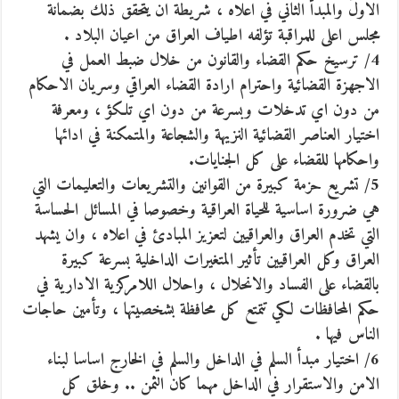
الاول والمبدأ الثاني في اعلاه ، شريطة ان يتحقق ذلك بضمانة
مجلس اعلى للمراقبة تؤلفه اطياف العراق من اعيان البلاد .
4/ ترسيخ حكم القضاء والقانون من خلال ضبط العمل في
الاجهزة القضائية واحترام ارادة القضاء العراقي وسريان الاحكام
من دون اي تدخلات وبسرعة من دون اي تلكؤ ، ومعرفة
اختيار العناصر القضائية النزيهة والشجاعة والمتمكنة في ادائها
واحكامها للقضاء على كل الجنايات.
5/ تشريع حزمة كبيرة من القوانين والتشريعات والتعليمات التي
هي ضرورة اساسية للحياة العراقية وخصوصا في المسائل الحساسة
التي تخدم العراق والعراقيين لتعزيز المبادئ في اعلاه ، وان يشهد
العراق وكل العراقيين تأثير المتغيرات الداخلية بسرعة كبيرة
بالقضاء على الفساد والانحلال ، واحلال اللامركزية الادارية في
حكم المحافظات لكي تتمتع كل محافظة بشخصيتها ، وتأمين حاجات
الناس فيها .
6/ اختيار مبدأ السلم في الداخل والسلم في الخارج اساسا لبناء
الامن والاستقرار في الداخل مهما كان الثمن .. وخلق كل