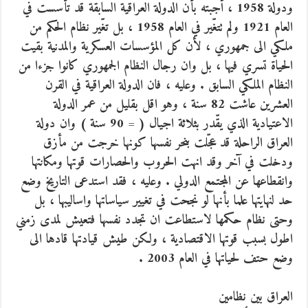
ودولة 1958 ، أجبته بأن الدولة العراقية السابقة قد تأسست في
العام 1921 ولم تتغّير في العام 1958 ، بل تغّير نظام الحكم من
ملكي الى جمهوري ، لأن كل المؤسسات العسكرية والمدنية بقيت
الحياة تسري فيها ،
بل وان رجال النظام الجمهوري كانوا جزءا من
النظام الملكي السابق . وعليه ، فان الدولة العراقية في القرن
العشرين عاشت 82 سنة ، وهو اقل بقليل من عمر الدولة
الاعتيادية الذي يقّدر بثلاثة اجيال ( = 90 سنة ) وان دولة
العراق الراحلة قد عجّلت بنحر نفسها كونها خرجت من مأزق
ودخلت في آخر وقد انهت الحروب والحصارات قوتها ومكانتها
وانقطاعها عن المجتمع الدولي . وعليه ، فقد استدعى التاريخ وضع
حد لنهايتها علما بأنها لو نجحت في تغيير سياساتها واساليبها ، بل
وحتى نظام حكمها لاستطاعت ان تجدد نفسها فتعيش لمدى زمني
اطول بسبب قوتها الاقتصادية ، ولكن طيش قيادتها قادها الى
وضع حتف لحياتها في العام 2003 .
العراق بين نظامين