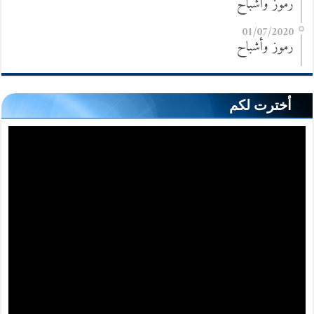
رموز وأشباح
01/07/2020
رموز وأشباح
أخترت لكم