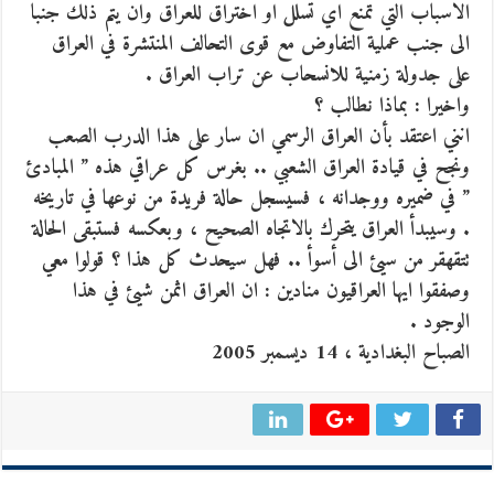
الاسباب التي تمنع اي تسلل او اختراق للعراق وان يتم ذلك جنبا
الى جنب عملية التفاوض مع قوى التحالف المنتشرة في العراق
على جدولة زمنية للانسحاب عن تراب العراق .
واخيرا : بماذا نطالب ؟
انني اعتقد بأن العراق الرسمي ان سار على هذا الدرب الصعب
ونجح في قيادة العراق الشعبي .. بغرس كل عراقي هذه ” المبادئ
” في ضميره ووجدانه ، فسيسجل حالة فريدة من نوعها في تاريخه
. وسيبدأ العراق يتحرك بالاتجاه الصحيح ، وبعكسه فستبقى الحالة
تتقهقر من سيئ الى أسوأ .. فهل سيحدث كل هذا ؟ قولوا معي
وصفقوا ايها العراقيون منادين : ان العراق اثمن شيئ في هذا
الوجود .
الصباح البغدادية ، 14 ديسمبر 2005