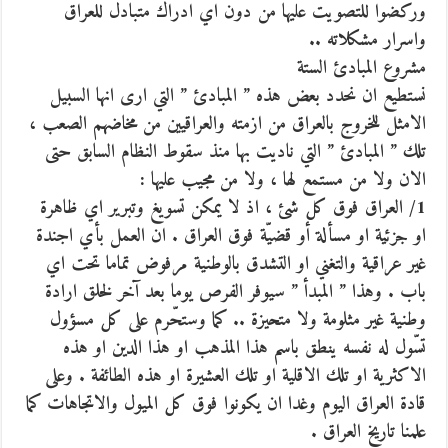
وركضوا للتصويت عليها من دون اي ادراك متبادل للعراق
واسرار مشكلاته ..
مشروع المبادئ الستة
نستطيع ان نحدد بعض هذه ” المبادئ ” التي ارى انها السبيل
الامثل للخروج بالعراق من ازمته والعراقيين من مخاضهم الصعب ،
تلك ” المبادئ ” التي ناديت بها منذ سقوط النظام السابق حتى
الان ولا من مستمع لها ، ولا من مجيب عليها :
1/ العراق فوق كل شئ ، اذ لا يمكن تسويغ وتبرير اي ظاهرة
او جزئية او مسألة أو قضيّة فوق العراق . ان العمل بأي اجندة
غير عراقية والتغني او التشدق بالوطنية مرفوض تماما تحت اي
باب . وهذا ” المبدأ ” سيوفر الفرص يوما بعد آخر لخلق ارادة
وطنية غير مثلومة ولا متحيزة .. كما وستحّرم على كل مسؤول
تسّول له نفسه ينطق باسم هذا المذهب او هذا الدين او هذه
الاكثرية او تلك الاقلية او تلك العشيرة او هذه الطائفة . وعلى
قادة العراق اليوم وغدا ان يكونوا فوق كل الميول والاتجاهات كما
علمنا تاريخ العراق .