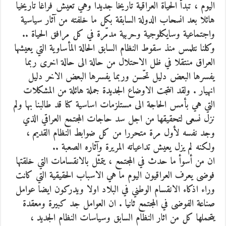
اليوم ، تبدأ الحياة العراقية تاريخا جديدا وهي تعيش فراغا تاريخيا
هائلا بعد انسحاب الدولة السابقة بكل ما خلفته من آثار سياسية
واجتماعية وسايكلوجية وحربية مدمّرة في كل مرافق الحياة ..
وكلنا نتلمس منذ سقوط النظام السابق الحالة المأساوية التي يعيشها
العراق منتقلا في ظل الاحتلال من حالة الى حالة اخرى ربما
يفسرها البعض دليل تحّسن وربما يفسرها البعض الاخر دليل
انهيار . ولقد انتجت الاوضاع الجديدة جملة هائلة من المشكلات
التي هي بأمس الحاجة الى مستلزمات اساسية كنا قد طالبنا بها ولم
نزل نسعى لتحقيقها من اجل سد حاجات المجتمع العراقي الذي
وجد نفسه لأول مرة متحررا من كل ضوابط النظام القديم ،
ولكنه لم يزل يعيش تداعياته المريرة وآثاره الصعبة ..
ان من أسوأ ما حدث في المجتمع ، يتمثّل بالانقسامات التي خلقتها
فوضى يعرف العراقيون اليوم ما هي الاسباب الحقيقية التي كانت
وراء اذكاء الانقسام الوطني في البلاد اولا ويدركون ايضا عوامل
صناعة الفوضى في المجتمع ثانيا . ان العوامل جد كبيرة ومعقدة
يتحملها كل من اثار النظام السابق وسياسات النظام الجديد ،