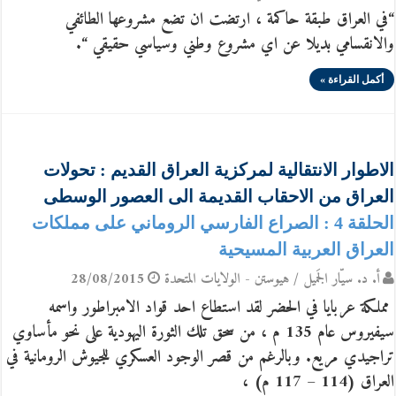
“في العراق طبقة حاكمة ، ارتضت ان تضع مشروعها الطائفي
والانقسامي بديلا عن اي مشروع وطني وسياسي حقيقي “.
أكمل القراءة »
الاطوار الانتقالية لمركزية العراق القديم : تحولات
العراق من الاحقاب القديمة الى العصور الوسطى
الحلقة 4 : الصراع الفارسي الروماني على مملكات
العراق العربية المسيحية
أ. د. سيّار الجَميل / هيوستن - الولايات المتحدة
28/08/2015
مملكة عربايا في الحضر لقد استطاع احد قواد الامبراطور واسمه
سيفيروس عام 135 م ، من سحق تلك الثورة اليهودية على نحو مأساوي
تراجيدي مريع. وبالرغم من قصر الوجود العسكري للجيوش الرومانية في
العراق (114 – 117 م) ،