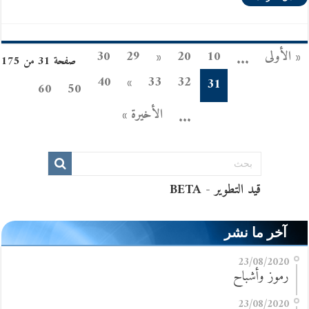
« الأولى
10
20
«
29
30
...
صفحة 31 من 175
40
»
33
32
31
60
50
الأخيرة »
...
آخر ما نشر
23/08/2020
رموز وأشباح
23/08/2020