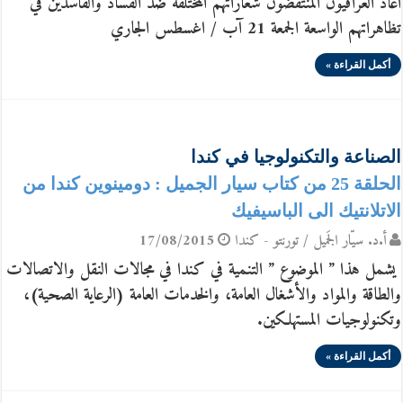
اعاد العراقيون المنتفضون شعاراتهم المختلفة ضدّ الفساد والفاسدين في
تظاهراتهم الواسعة الجمعة 21 آب / اغسطس الجاري
أكمل القراءة »
الصناعة والتكنولوجيا في كندا
الحلقة 25 من كتاب سيار الجميل : دومينوين كندا من
الاتلانتيك الى الباسيفيك
أ.د. سيّار الجَميل / تورنتو - كندا
17/08/2015
يشمل هذا ” الموضوع ” التنمية في كندا في مجالات النقل والاتصالات
والطاقة والمواد والأشغال العامة، والخدمات العامة (الرعاية الصحية)،
وتكنولوجيات المستهلكين.
أكمل القراءة »