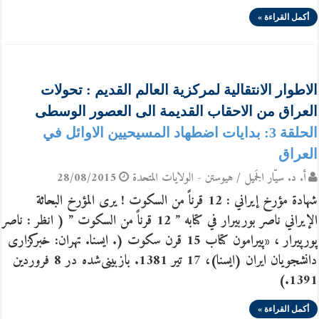
أكمل القراءة »
الاطوار الانتقالية لمركزية العالم القديم : تحولات
العراق من الاحقاب القديمة الى العصور الوسطى
الحلقة 3: بدايات اضطهاد المسيحيين الاوائل في
العراق
أ. د. سيّار الجَميل / هيوستن - الولايات المتحدة
28/08/2015
شهادة مؤرخ إيراني : 12 قرناً من السكوت ! يرى المؤرخ البحاثة
الإيراني ناصر بوربيرار في كتابه ” 12 قرناً من السكوت ” ( انظر : ناصر
پورپيرار ، «پیرامون كتاب 15 قرن سكوت (. ایسنا. تهران: خبركزاری
دانشجویان ایران (ایسنا)، 17 تیر 1381. بازبینی‌شده در 8 فروردین
1391.)
أكمل القراءة »