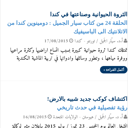
الثروة الحيوانية وصناعتها في كندا
الحلقة 24 من كتاب سيار الجميل : دومينوين كندا من
الاتلانتيك الى الباسيفيك
أ.د. سيّار الجَميل / تورنتو - كندا
17/08/2015
تمتلك كندا ثروة حيوانية كبيرة بسبب اتساع اراضيها وكثرة مراعيها
ووفرة مياهها ، وتطور وسائلها وادواتها في تربية الماشية الكندية
أكمل القراءة »
اكتشاف كوكب جديد شبيه بالارض!
رؤية تفصيلية في حدث تاريخي
أ. د. سيّار الجَميل / هيوستن - الولايات المتحدة
16/08/2015
انشغل العالم يوم الخميس 23 تموز / يوليو 2015 بإعلان مثير لوكالة