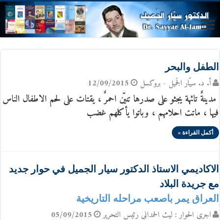
الطفل والبحر
أ. د. سيّار الجَميل - بروكسل
12/09/2015
مدينةٌ تائهة يجثو على صدرها تنيّن احمرٌ ، يقتات على لحم الاطفال الناس
فيها ، ماتت احلامهم ، وباتوا يأكلهم غضب
أكمل القراءة »
الاكاديمي الاستاذ الدكتور سيار الجميل في حوار جديد
مع جريدة البلاد
العراق يمر باصعب مراحله التاريخية
اجرى الحوار : ليث الحمداني رئيس التحرير
05/09/2015