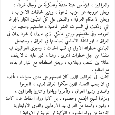
والعراقيين ، فيؤسّس هيئة مدنيّة وعسكريّة من رجال شرفاء ،
ويعلن خروجه عن حزب الدعوة ، وينهي تحالفات الاحزاب ،
ويعلن الاحكام العرفيّة ، والقبض على كلّ المتهّمين الكبار بالجرائم
التي ارتكبت في السنوات العشر الماضيّة ، لمحاسبتهم ومنعهم من
الهروب وفي مقدّمتهم نوري المالكي الذي لم يزل له نفوذ ايران في
العراق ، فهو المنفّذ الاساسيّ لسياساتها في العراق . وستجعل
العبادي خطواته الاولى في قلب الحدث ، وسيرى العراقيون فيه
منقذا من اجل خطوات اخرى . وهنا ، اتمنى عليه ان لا يقف
حائلا بين الشعب وجلاديه ، ويعلن اصطفافه مع الثوار او بقاءه
مع النظام .
التفت الى العراقيين الذين كان لصمتهم على مدى سنوات ، تأثيره
في ان يلعب التعساء الذين حكموا العراق لعبتهم ، فاجرموا
وافسدوا ونهبوا العراق ، وتآمروا وباعوا واشتروا بالعراقيين ،
ومزقوا نسيج المجتمع وحطموه ، بل كانوا وراء اسقاط مدن كاملة
، واجزاء واسعة من العراق بيد الارهابيين والقوى الاوليغارية
القادمة من وراء الحدود ، التركية او العربية او الايرانية !