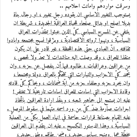
وسرقت مواردهم واماتت احلامهم ..
يستوجب التغيير الاساسي ان يقوده رجل تغيير ، او رجال بناة
بديلا اصلح او بدائل صلحاء للحياة العراقيّة الجديدة ، شريطة ان
ينتفي عن المسرح السياسي كلّ الذين عبثوا بمقدّرات العراق
السياسيّة ، ونهبوا ثرواته الاقتصاديّة ، ومزّقوا نسيج مجتمعه وابادوا
ثقافته . انّ العبادي حتّى هذه اللحظة ، غير قادر على ان يكون
منقذا للعراق ، وقد وصلت اليه مناشدات لا تعدّ ولا تحصى ،
من عراقيين وعراقيات ، طالبوه فيها أن ينفصل عن حزبه ، وان
يجّمد كلّ الاحزاب والتيارات التي تتحكّم بالعراق دولة ومجتمعا ،
وان يجرّد حزبه وحلفاء حزبه من ايّة ضمانات ، ويحاكم كلّ قادته
وقادة الاحزاب التي اساءت للعراق اساءات تاريخيّة لا تغتفر !
عليه ان يستمع الى جماهير شعبه ، وينفّذ ارادة العراقيين باتّخاذ
اجراءات صارمة ضدّ كلّ من ورد اسمه متهّما في سقوط الموصل .
عليه القيام بصناعة قرارات حاسمة في انهاء العمل بكلّ من العمليّة
السياسيّة ، وهذا الدستور الكسيح . عليه ان يتقدّم الى العراقيين
بخطّة عمل ومنهج سياسي جديد ، وضمن طاقم وطني جديد ،