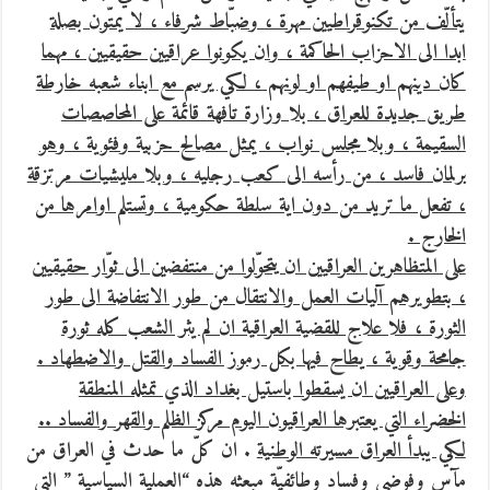
يتألّف من تكنوقراطيين مهرة ، وضبّاط شرفاء ، لا يمتّون بصلة
ابدا الى الاحزاب الحاكمة ، وان يكونوا عراقيين حقيقيين ، مهما
كان دينهم او طيفهم او لونهم ، لكي يرسم مع ابناء شعبه خارطة
طريق جديدة للعراق ، بلا وزارة تافهة قائمة على المحاصصات
السقيمة ، وبلا مجلس نواب ، يمثل مصالح حزبية وفئوية ، وهو
برلمان فاسد ، من رأسه الى كعب رجليه ، وبلا مليشيات مرتزقة
، تفعل ما تريد من دون اية سلطة حكومية ، وتستلم اوامرها من
الخارج .
على المتظاهرين العراقيين ان يتحوّلوا من منتفضين الى ثوّار حقيقيين
، بتطويرهم آليات العمل والانتقال من طور الانتفاضة الى طور
الثورة ، فلا علاج للقضية العراقية ان لم يثر الشعب كله ثورة
جامحة وقوية ، يطاح فيها بكل رموز الفساد والقتل والاضطهاد .
وعلى العراقيين ان يسقطوا باستيل بغداد الذي تمثله المنطقة
الخضراء التي يعتبرها العراقيون اليوم مركز الظلم والقهر والفساد ..
لكي يبدأ العراق مسيرته الوطنية
. ان كلّ ما حدث في العراق من
مآس وفوضى وفساد وطائفيّة مبعثه هذه “العملية السياسية ” التي