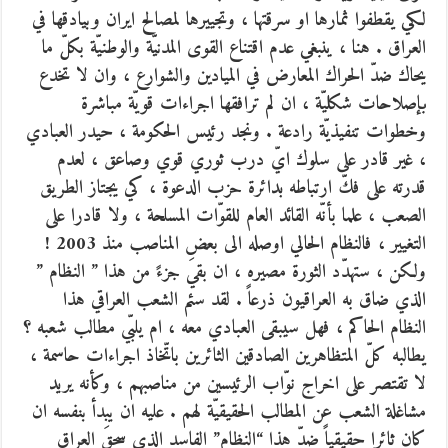
لكي يقطفوا ثمارها او سرقتها ، وتجييرها لمصالح ايران وبيادقها في
العراق . هنا ، ينبغي عدم اقتناع القوى المدنيّة والوطنيّة بكلّ ما
يحاك ضدّ الحراك المعارض في الميادين والشوارع ، وان لا تخدع
بإصلاحات شكليّة ، ان لم ترافقها اجراءات قويّة مباشرة
وخطوات تنفيذيّة رادعة . ونجد رئيس الحكومة ، حيدر العبادي
، غير قادر على سلوك ايّ درب ثوري قوي وصاعق ، لعدم
قدرته على فكّ ارتباطه بدائرة حزب الدعوة ، كي يجتاز الطريق
الصعب ، علما بأنّه القائد العام للقوّات المسلحة ، ولا قادرا على
التغيير ، فالنظام الحالي اوصله الى بعض المناصب منذ 2003 !
ولكن ، ستهدّد الثورة مصيره ، ان بقيَ جزءً من هذا ” النظام ”
الذي ضاق به العراقيون ذرعاً . لقد سئم الشعب العراقي هذا
النظام الحاكم ، فهل سيبقى العبادي معه ، ام يلبّي مطالب شعبه ؟
يطالبه كلّ المتظاهرين الصادقين الثائرين باتّخاذ اجراءات حاسمة ،
لا تقتصر على اخراج نوّاب الرئيسين من مناصبهم ، وكأنه يريد
مشاغلة الشعب عن المطالب الحقيقيّة لهم . عليه ان يبدأ بنفسه ان
كان ثائرا حقيقياً ضدّ هذا “النظام” الفاسد الذي سحقَ العراق