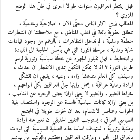
فهل ينتظر العراقيون سنوات طوالا اخرى في ظلّ هذا الوضع
المزري ؟
المطالب لدى اكثر الناس ،حتّى الان ، اصلاحيّة وخدميّة ،
تنطلق بعفويّة بالغة في اغلب المناطق ، مع ملاحظتنا ان الشعارات
منظمّة وسلميّة ، لم تدخل التظاهرات ، بالرغم من وجود قيادات
شابة ومدنيّة ، مرحلة الثورة التي هي بأمسّ الحاجة الى القيادة
والتخطيط ، فهل تتبلور الجهود عن خطّة سياسيّة وثوريّة لرسم
طريق الثورة ؟ اذ لا يمكن التكهّن بمدى الانفجار ان حدث ،
وسيقف كلّ العالم مندهشا ازاءه . وعليه ، ينبغي ان تتشكّل
ارادة وطنيّة عراقيّة ، يحمل رايتها جلّ العراقيين بكلّ انواعهم ،
فحواها التغيير . والتغيير لا يعني ازالة بعض الوجوه عن المناصب ،
بل يعني ازالة كيانات سياسيّة فاسدة عن الوجود واستئصال بنية
الخراب وعناصر الانقسام، بعد ان نخرت طويلا في المجتمع
السياسي العراقي ، يستوجب التغيير الحقيقي ان تعبر عنه ارادة
وطنيّة وثوريّة ، تستهدف اساسا هذه العمليّة السياسيّة التي اودت
بالعراق الى الجحيم ، ومزّقت العراقيين وسحقتهم وهجّرّتهم من بيوتهم