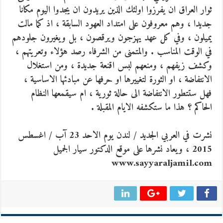
ثوار العراق ان يفرزوا اولئك الذين يريدون ان يجدوا اليوم مكانا
جديدا ، وهم معروفون على امتداد العهود السابقة ، اذ كما مالت
يميلون ، وفي كل عهد يهزجون ويرقصون ، بل ويغيرون جلودهم
في الوقت المناسب . والمتمنى من الشرفاء رصد هؤلاء وتعريتهم ،
وكشف زيفهم ، ومنعهم لبس اقنعة جديدة ، ومن استغلال
الانتفاضة ، او الثورة لتغييرها او حرفها عن مبادئها الاساسية ،
فهل ستتطور الانتفاضة الى حالة ثورية ، ام سيقمعها النظام
الحاكم ؟ هذا ما ستكشفه الايام المقبلة .
نشرت في العربي الجديد / لندن يوم الاحد 23 آب / اغسطس
2015 ، ويعاد نشرها على موقع الدكتور سيار الجميل
www.sayyaraljamil.com