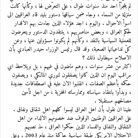
لم يتجرّأ احد منذ سنوات طوال ، على التعرّض لها ، وكأنها كانت
منزلة من السماء ، وجاء ضمن سياقها دستور بليد قاد العراقيين الى
اسوأ الاحوال . واليوم ، اجد هؤلاء الذين جاءت بهم الاقدار
لحكم العراق ، وبعض مناصريهم ، ينتقدون الدستور ويتعرضون
للعملية السياسية بالنقد ، وكأنهم لم يكونوا مسؤولين عنها ، وعن
كلّ تداعياتها الصعبة، وقد قال رئيس الوزراء حيدر العبادي بأن
الاصلاح سيطاول ذلك ؟
اكثر من عشر سنوات ، وهم ماضون في غيهم ، بل ويلاحظ اي
مراقب اليوم ان الذين كانوا يصفقون لنوري المالكي ، ويصفون
حكمه بأعظم الصفات ، انقلبوا الان عليه في اصطفافات جديدة
، وبدأوا بانتقاد سياساته وممارساته المخزية ، من اجل تأمين
مصالحهم مستقبلا .
علينا ان نقول بأن اهل العراق ليسوا كلهم اهل شقاق ونفاق .
على العراقيين الوطنيين الوقوف ضد خصومهم الالداء من اهل
الشقاق والنفاق والفساد الذين حكموا العراق ، مذ نصبهم
الاحتلال الامريكي طبقة سياسية حاكمة منذ عام 2003 . وعلى