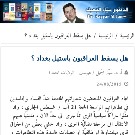
الرئيسية
/
الرئيسية
/
هل يسقط العراقيون باستيل بغداد ؟
هل يسقط العراقيون باستيل بغداد ؟
أ. د. سيّار الجَميل / هيوستن - الولايات المتحدة
24/08/2015
اعاد العراقيون المنتفضون شعاراتهم المختلفة ضدّ الفساد والفاسدين
في تظاهراتهم الواسعة الجمعة 21 آب / اغسطس الجاري
، وقد
مثّلوا حراكاً سياسياً اقوى ممّا جرى الى حدّ الان ، متمنيّا عليهم
الانتقال الى مرحلة نضاليّة اخرى ، وقد خشي بعضٌ من اختراق
قوى ميليشاوية او طائفيّة او عصابات فاسدة هذه التظاهرات ،