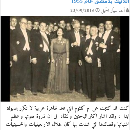
اللائيك بدمشق عام 1955
أ.د. سيّار الجَميل
23/09/2016
كنت قد كتبت عن ام كلثوم التي تعد ظاهرة عربية لا تتكرر بسهولة
ابدا ، ولقد اشار اكثر الباحثين والنقاد الى ان ذروة صوتها واعظم
اغنياتها وقصائدها التي شدت بها كان خلال الاربعينيات والخمسينيات