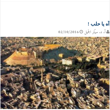
آه يا حلب !
أ. د. سيّار الجَميل
02/10/2016