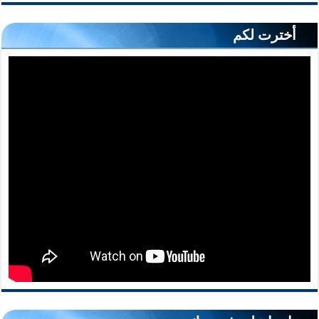
أخترت لكم