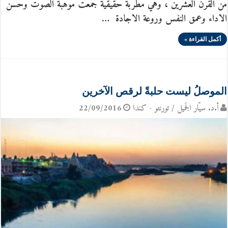
من القرن العشرين ، وهي مطربة حقيقية جمعت موهبة الصوت وحسن
الاداء وعمق النفس وروعة الاجادة …
أكمل القراءة »
الموصلُ ليست حلبةً لرقص الآخرين
أ.د. سيّار الجَميل / تورنتو - كندا
22/09/2016