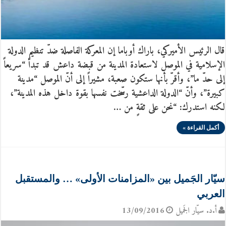
قال الرئيس الأميركي، باراك أوباما إن المعركة الفاصلة ضدّ تنظيم الدولة
الإسلامية في الموصل لاستعادة المدينة من قبضة داعش قد تبدأ “سريعاً
إلى حدّ ما”، وأقرّ بأنها ستكون صعبة، مشيراً إلى أنّ الموصل “مدينة
كبيرة”، وأنّ “الدولة الداعشية رسّخت نفسها بقوة داخل هذه المدينة”،
لكنه استدرك: “نحن على ثقةٍ من …
أكمل القراءة »
سيّار الجَميل بين «المزامنات الأولى» … والمستقبل
العربي
أ.د. سيّار الجَميل
13/09/2016