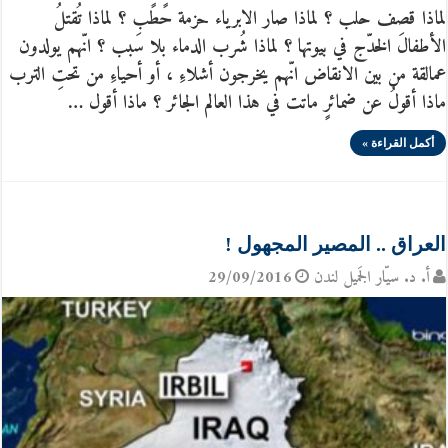
لماذا قصف حلب ؟ لماذا صار الابرياء حزمة حًطًب ؟ لماذا تُقتلُ
الأطفالَ الخدّج في بيوتها ؟ لماذا شُرب الدماء بلا سَبب ؟ انّهم يولدون
عمالقة من بين الانقاض انّهم يخرجون أشلاءِ ، أو أحياءِ من تحتِ الترب
ماذا أقولُ عن ضمائرٍ ماتت في هذا العالم الجائر ؟ ماذا أقول …
أكمل القراءة »
العراق .. المصير المجهول !
أ. د. سيّار الجَميل لندن
29/09/2016