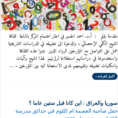
مقدمة بقلم : أ.د. احمد الحسو في اطار اهتمام المركز باشاعة ثقافة
المنهج الكمي الإحصائي ، والدعوة الى تطبيقه في الدراسات التاريخية
عمل على التواصل مع المؤرخين الرواد الذين تبنوا هذه الثقافة
واستخدموها في دراساتهم استطلاعا لرؤيتهم لهذا المنهج وآليات
وامكانيات تطبيقه وتقييمهم لمدى الاستجابة اليه بين المؤرخين ، …
أكمل القراءة »
سوريا والعراق : اين كانا قبل ستين عاما ؟
حفل صاحبة العصمة ام كلثوم في حدائق مدرسة