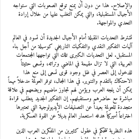
والإصلاح. هذا من دون أن يمنع توقع الصعوبات التي ستواجه
الأجيال المستقبلية، والتي يمكن التغلب عليها من خلال إرادة
التحدي والمواجهة.
تشترط التحديات المقبلة أمام الأجيال الجديدة أن تسود في العالم
آليات التفكير النقدي والتفكيك التاريخي كوسيلة من أجل بناء
المستقبل. لعل التحديات الكبرى تلك التي تواجهها المجتمعات
العربية، التي لا تزال مقيمة في الماضي وتراثه، وتسعى حثيثاً
للدخول إلى العصر في ظل وجود قوى تسعى إلى منع هذا
الاحتكاك بالتقدم والتنوير. في هذا المجال، توفر العولمة مدخلاً مهماً
يمكن أن يلجه العرب ويؤمن لهم تجاوز ماضيهم ويضعهم في علاقة
مباشرة مع حاضرهم ومستقبلهم. إن التفكير الجديد يتطلب قراءة
متجددة للعولمة بعيداً عن التصنيفات الأيديولوجية التي تعتبرها
اختراعاً أميركياً هدفه استعمار العالم بديلاً عن القوة العسكرية.
هذه النظرية تتحكم في عقول كثيرين من المفكرين العرب الذين