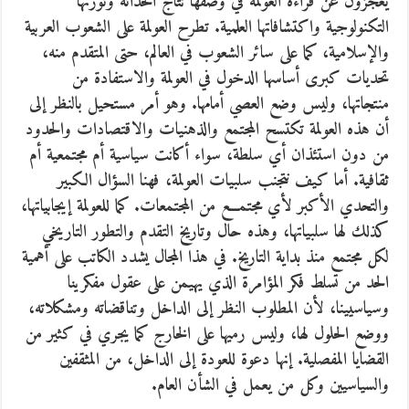
يعجزون عن قراءة العولمة في وصفها نتاج الحداثة وثورتها
التكنولوجية واكتشافاتها العلمية. تطرح العولمة على الشعوب العربية
والإسلامية، كما على سائر الشعوب في العالم، حتى المتقدم منه،
تحديات كبرى أساسها الدخول في العولمة والاستفادة من
منتجاتها، وليس وضع العصي أمامها. وهو أمر مستحيل بالنظر إلى
أن هذه العولمة تكتسح المجتمع والذهنيات والاقتصادات والحدود
من دون استئذان أي سلطة، سواء أكانت سياسية أم مجتمعية أم
ثقافية. أما كيف نتجنب سلبيات العولمة، فهنا السؤال الكبير
والتحدي الأكبر لأي مجتمـــع من المجتمعات. كما للعولمة إيجابياتها،
كذلك لها سلبياتها، وهذه حال وتاريخ التقدم والتطور التاريخي
لكل مجتمع منذ بداية التاريخ. في هذا المجال يشدد الكاتب على أهمية
الحد من تسلط فكر المؤامرة الذي يهيمن على عقول مفكرينا
وسياسيينا، لأن المطلوب النظر إلى الداخل وتناقضاته ومشكلاته،
ووضع الحلول لها، وليس رميها على الخارج كما يجري في كثير من
القضايا المفصلية. إنها دعوة للعودة إلى الداخل، من المثقفين
والسياسيين وكل من يعمل في الشأن العام.