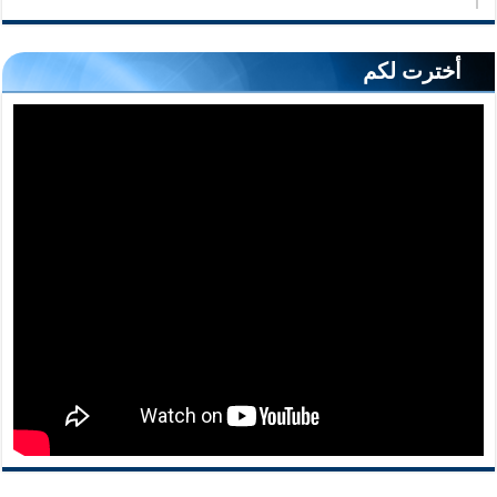
أخترت لكم