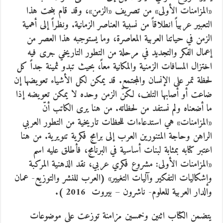
«المزامنات الأولى» من تصريف «الزمن»، وقد قام بنحت هذا
التعبير عربياً انطلاقاً من نسبية العناصر الزمانية. ونظراً إلى أهمية
الزمن في حياتنا العربية المعاصرة، وما يستوجبه هذا العصر من
إعمال الفكر والتجديد في مرحلة من التطور التاريخي جرى فيه
اختزال المسافات الزمنية والمكانية معاً، بحيث تبدو ثمينة جداً كل
لحظة تمر على الإنسان والمجتمع. قد يمكن لكل الأشياء تعويضها إن
ضاعت أو أصابها التلف، لكنّ الزمن وحده لا يمكن تعويضه إذا
ما أضعناه ولم نستفد من لحظاته. من هنا يرى الكاتب أنّ
«المزامنات» هي استدعاءات للحظات تاريخية من التطور العربي
الراهن وحاجة المتنورين العرب إلى برامج فكرية تنويرية. من هنا
اعتبر كتابه بمثابة لبنات أساسية في البرنامج، فأطلق عليه اسم
«المزامنات الأولى: مشروع فكري عربي، نقد الذهنية المركبة
وإشكاليات التفكير وآليات التغيير» (العرب للنشر والتوزيع- عمان
والدار العربية للعلوم- ناشرون – بيروت 2016 ).
يتضمن الكتاب اثنين وخمسين مزامنة توزعت على موضوعات