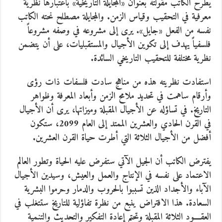
يطرح الكاتب مقولته بعنوان «المجايلة التاريخية» باعتبارها نظرية
معرفية في التحقيب وقياس الزمن. والمجايلة مصطلح نحته الكاتب
نفسه من الفعل «جايل». يرى إلى مشروعه في وصفه مشروعاً
فلسفياً يهدف إلى تكوين الأجيال والمستقبليات، على أن يتضمن
نظرية مختلفة للتحقيب التاريخي السائدة.
استفادت نظريته هذه من مناهج سادت فلسفات ذات رؤى
وأرقام ساهمت في تحديد ملامح الزمن وأبعاد المعرفة وظواهر
التاريخ. في تساؤله عن الأجيال المقبلة وميزاتها، يرى أن الأجيال
في القرن الحادي والعشرين الممتد إلى العام 2099، ستكون
أفضل من الأجيال الثلاثة التي أطرت حياة القرن العشرين.
يفترض الكاتب أن الجيل الآتي ستفرض عليه الحياة وتطور العالم
الاعتماد على نفسه في الإنتاج والعمل والعيش، وسيدين الأجيال
الآباء والأجداد الذين تسببوا بالحروب والدمار وحرموا البشرية
السعادة. هذا الافتراض ينبع من نظرة تفاؤلية للتاريخ ستتغلب في
العقــــود الثلاثة المقبلة وتحتم إعادة التفكير والتحديث والتنمية