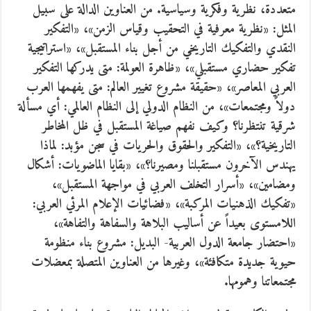
متعددة، نظرية وفكرية وسياسية. من العناوين الدالة على سبيل
المثل: «نظرية معرفية في التحقيب وقياس الزمن»، «التفكير
النقدي والتفكيك التاريخي من أجل بناء المستقبل»، «استراتيجية
تفكير حضاري مستقبلي»، «ظاهرة العولمة: متى يدركها التفكير
العربي المعاصر»، «حقيقة مشروع تغيير العالم: متى يفهمها العرب
دولاً ومجتمعات»، من النظام الدولي إلى النظام العالمي: أي مسألة
شرقية تنتظرنا؟ وكيف نفهم صياغة المستقبل في ظل المخاطر
التاريخية؟»، «التفكير والحقوق والحريات في سجن مؤبد: لماذا
يهندس الآخرون مستقبلنا ومصيرنا؟»، «بقايا الماضويات: أشكال
ومضامين»، «أسرار التخلف العربي في مواجهة المستقبل»،
«تفكيك الذهنيات المركبة»، «فضائيات الإعلام المرئي العربي:
اللامستوى بعيداً عن أساليب البلاهة والسفاهة والتفاهة»،
«احتضار جامعة الدول العربية- البديل: مشروع بناء منظومة
حيوية جديدة متكافئة»، وغيرها من العناوين المتصلة بمعضلات
مجتمعاتنا وهمومها.