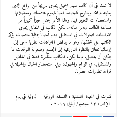
لا شك في أن كتاب سيار الجميل يحوي مزيجاً من الواقع الذي
يعاينه بدقة، ويطرح تشخيصاً فعلياً لهموم مجتمعاتنا ومعضلاتها
واستعصاءات التغيير فيها. وهذا الأمر يحتل حيزاً كبيراً من
مساحة الكتاب و«مزامناته». لكنّ الكتاب في المقابل يحوي
افتراضات لتحولات في المستقبل تبدو أحياناً بمثابة حتميات يؤكد
الكاتب على تحققها. وهو ما يناقض افتراضات نظرية سعى إلى
إرسائها تتعلق بالنظرة التاريخية إلى المجتمع وصعوبة التوقعات لما
يمكن أن يحصل. مهما يكن، فالكتاب مغامرة ممتعة في الحاضر
والمستقبل، في الواقع والمجهول، وفي استحضار الخيال والمخيلة في
قراءة تطورات عصرنا.
نشرت في الحياة اللندنية ، النسخة: الورقية – الدولية في يوم
الإثنين، ١٢ سبتمبر/ أيلول ٢٠١٦ .