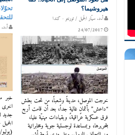
تحوّلا
هيروشيما؟
للتحق
أ.د. سيّار الجَميل / تورنتو - كندا
أ.د. س
24/07/2017
خبر م
خرجت الموصل، مدينةً وشعباً، من تحت بطش
اخرى ب
“داعش” بأثمانٍ غاليةٍ جداً، بعد أن قامت أربع
جديد لل
فرق عسكرية عراقية، وبقيادات مهنيّة عليا،
الجميل 
بتحريرها، وبمساعدة لوجستية جوية ومخابراتية
من التحالف الدولي. وعلى مدى تسعة أشهر