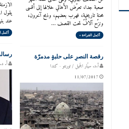
الازمنة
صعبة جدا، تعرّض الأهالي خلالها إلى أقسى
يقول ال
محنةٍ تاريخيةٍ، فهرب بعضهم، وذبح آخرون،
عند بن
ونزح آلافٌ تحت القصف …
أكمل ا
أكمل القراءة »
رسالة
رقصة النصرِ على حلبةٍ مدمرّة
أ. د. 
أ.د. سيّار الجَميل / تورنتو - كندا
11/07/2017