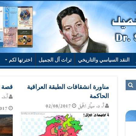
النقد السياسي والتاريخي
تراث آل الجميل
اخترتها لكم
مناورة انشقاقات الطبقة العراقية
قصة 
الحاكمة
أ.د. س
أ. د. سيّار الجَميل
02/08/2017
017