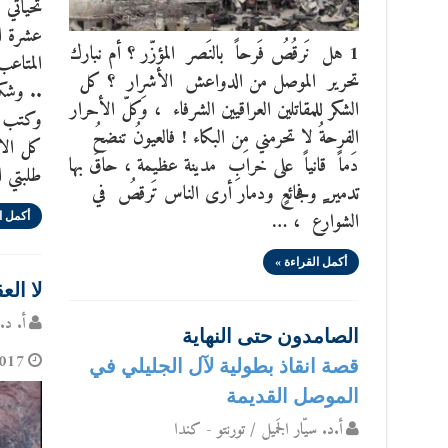
تحياتي 
عشرة ا
1 هل نَرقُصُ فَرحاً بالنَصر المؤزّر ؟ أم نبارك
المتاعب
تحرير الموصل من الدواعش الأشرار ؟ كل
.. وشكر
الشكر للمقاتلين العراقيين الشرفاء ، وَكلّ الأحرار
وكتب لي
الفرحةُ لا تحرمني مِن البكاء ! فالعيونُ تنضحُ
كل الاص
دَماً قانياً على خرابِ مدينة عظيمة ، حاقَ بها
طلبتي ا
تدمير ٍ وفجائعٍ ودمار أرى الناس تَرقصُ في
الشوارع ، …
أكمل ا
أكمل القراءة »
لا الع
أ. د. 
الصامدون حتى النهاية
017
قصة انقاذ بطولية لآل الجليلي في
الموصل القديمة
أ.د. سيّار الجَميل / تورنتو - كندا