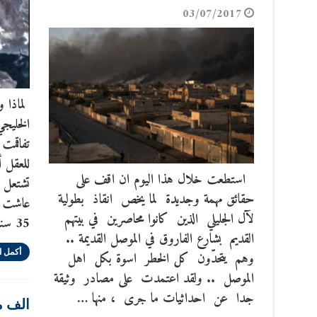
03/07/2017
لماذا 
الخليجي
تفاقمت 
للعقل أ
استطعت خلال هذا اليوم ان اقف على
تشتعل ا
حقائق مهمة وجديدة لما يخص انقاذ بطولية
عاشت ال
لآل الجليلي الذين كانوا محاصرين في بيتهم
35 سنة، على أيدي زعماء خليجيين رحلوا، …
القديم بشارع الفاروق في الموصل القديمة ..
أكمل ا
وهم يتحدّون كل الخطر اسوة بكل اهل
الموصل .. ولقد اعتمدت على مصادر وثيقة
جدا عن احداثيات ما جرى ، منها …
الف م