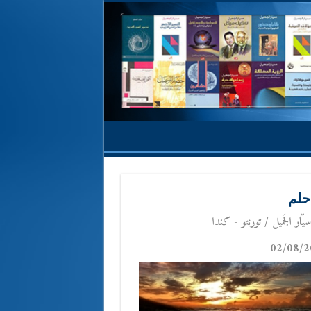
حلم
يّار الجَميل / تورنتو - كندا
02/08/2