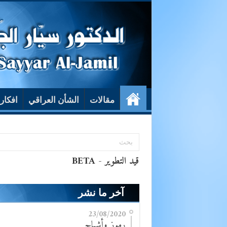
مقالات
الشأن العراقي
افكار
آخر ما نشر
23/08/2020
رموز وأشباح