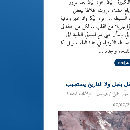
الكبيرة اليكم اعود اليكم بعد مرور
يام مضت مررت خلالها ببعض
 البسيطة .. اعود اليكم وانا بخير وعافية
ا جزيلا من القلب .. لكل من افتقدني
 وسأل عني مع امنياتي الطيبة الى
دقاء الاوفياء في هذا العالم ، والى كل
لقدماء والجدد …
لقراءة »
قل يقبل ولا التاريخ يستجيب
سيّار الجَميل / هيوستن - الولايات المتحدة
07/07/2