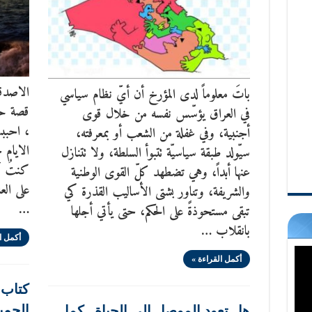
الاصدقا
باتَ معلوماً لدى المؤرخ أن أيّ نظام سياسي
في العراق يؤسّس نفسه من خلال قوى
، احببت
أجنبية، وفي غفلة من الشعب أو بمعرفته،
الايام 
سيّولد طبقة سياسيّة تتبوأ السلطة، ولا تتنازل
كنتُ أحل
عنها أبداً، وهي تضطهد كلّ القوى الوطنية
على الع
والشريفة، وتناور بشتى الأساليب القذرة كي
…
تبقى مستحوذةً على الحكم، حتى يأتي أجلها
بانقلاب …
أكمل ا
أكمل القراءة »
كتاب ج
الجمي
هل تعود الموصل إلى الحياة.. كما