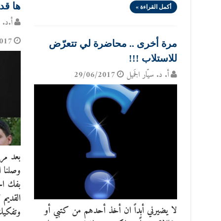
ها قد
أكمل القراءة »
أ.د. س
017
مرة أخرى .. محاضرة لي تتعرّض
للاستلاب !!!
أ. د. سيّار الجَميل
29/06/2017
بعد مرو
وصلنا ا
بفك ال
القديم 
لا يضيرني أبداً ان أخذ أحدهم من كتبي أو
وتفكيك