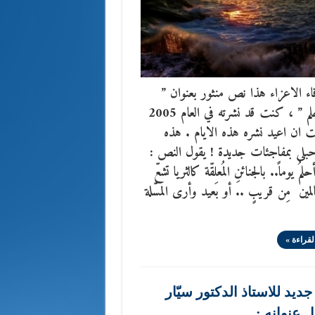
ء الاعزاء هذا نص منثور بعنوان ”
قصة حلم ” ، كنت قد نشرته في العام 2005
 ان اعيد نشره هذه الايام . هذه
حبلى بمفاجئات جديدة ! يقول النص :
مُ يوماً.. بالجنائنِ المُعلقّة كالثريا تشعّ
المين مِن قريبٍ .. أو بَعيد وأرى المسّلة
لقراءة »
ديد للاستاذ الدكتور سيّار
ل عنوانه :