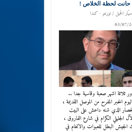
 حانت لحظة الخلاص !
يّار الجَميل / تورنتو - كندا
03/07/2
ر ثلاثة اشهر صعبة وقاسية جدا ..
ليوم الخبر المفرح من الموصل القديمة ،
حصار الذي شنه داعش على البيت
لآل الجليلي الكرام في شارع الفاروق ،
 الجيش البطل للعبوات والالغام في