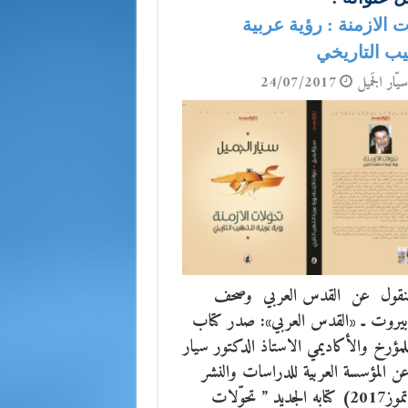
ت الازمنة : رؤية عربية
يب التاريخي
يّار الجَميل
24/07/2017
نقول عن القدس العربي وصحف
يروت ـ «القدس العربي»: صدر كتاب
مؤرخ والأكاديمي الاستاذ الدكتور سيار
عن المؤسسة العربية للدراسات والنشر
(يوليو/تموز2017) كتابه الجديد ” تحوّلات