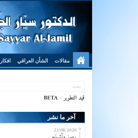
مقالات
الشأن العراقي
افكار
آخر ما نشر
23/08/2020
رموز وأشباح