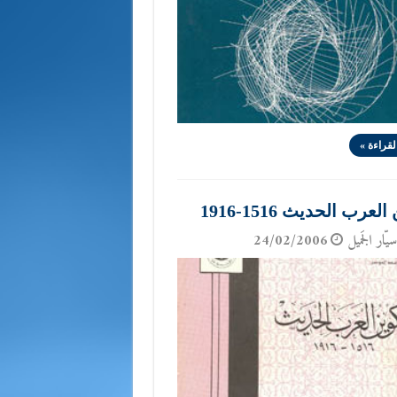
لقراءة »
لعرب الحديث 1516-1916
يّار الجَميل
24/02/2006