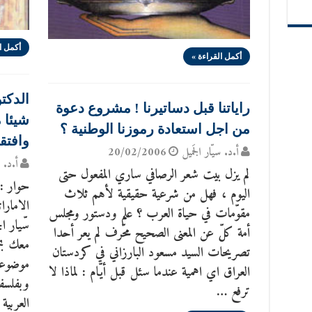
أكمل ا
أكمل القراءة »
الدكتو
راياتنا قبل دساتيرنا ! مشروع دعوة
شيئا م
من اجل استعادة رموزنا الوطنية ؟
وافتقا
أ.د. سيّار الجَميل
20/02/2006
أ.د. س
لم يزل بيت شعر الرصافي ساري المفعول حتى
حوار : 
اليوم ، فهل من شرعية حقيقية لأهم ثلاث
مقوّمات في حياة العرب ؟ علم ودستور ومجلس
سّيار ا
أمة كلّ عن المعنى الصحيح محّرف لم يعر أحدا
معك بحم
تصريحات السيد مسعود البارزاني في كردستان
موضوعي
العراق اي اهمية عندما سئل قبل أيّام : لماذا لا
وبفلسفة
ترفع …
العربية