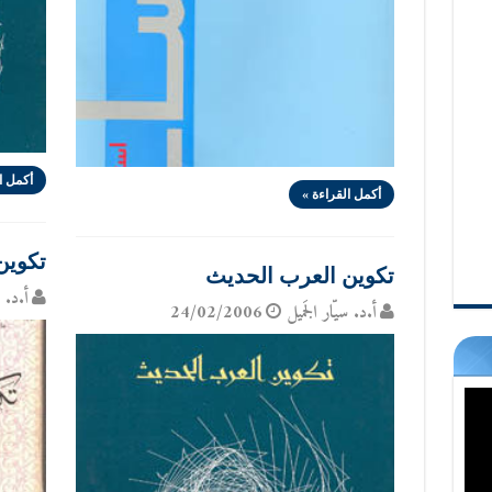
أكمل ا
أكمل القراءة »
تكوين ا
تكوين العرب الحديث
أ.د. س
أ.د. سيّار الجَميل
24/02/2006