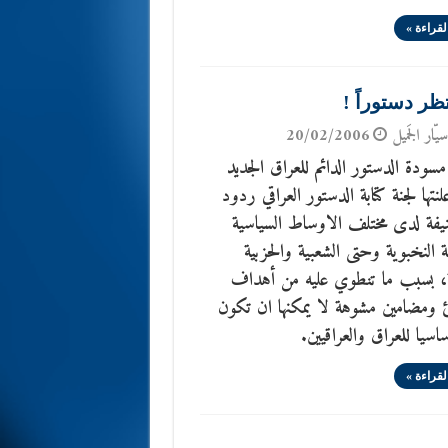
لقراءة »
تظر دستوراً !
يّار الجَميل
20/02/2006
سودة الدستور الدائم للعراق الجديد
لنتها لجنة كتابة الدستور العراقي ردود
يفة لدى مختلف الاوساط السياسية
ية النخبوية وحتى الشعبية والحزبية
ة، بسبب ما تنطوي عليه من أهداف
 ومضامين مشوهة لا يمكنها ان تكون
ساسيا للعراق والعراقيين.
لقراءة »