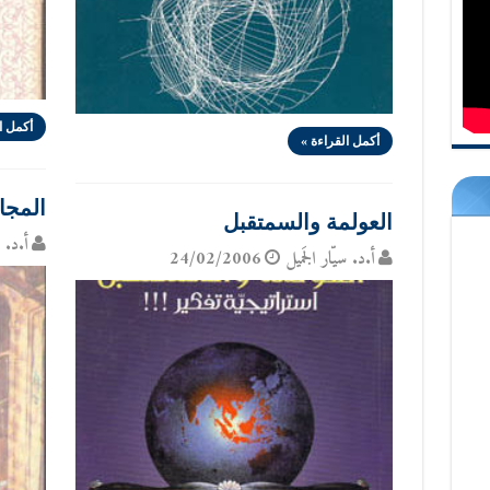
أكمل ا
أكمل القراءة »
المجاي
العولمة والسمتقبل
أ.د. س
أ.د. سيّار الجَميل
24/02/2006