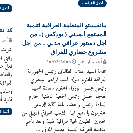
أكمل القراءة »
أكمل ا
مانفيستو المنظمة العراقية لتنمية
كنا نن
المجتمع المدني ( يودكس ).. من
أ.د. س
اجل دستور عراقي مدني .. من اجل
اثارت م
مشروع حضاري للعراق
والتي اع
أ.د. سيّار الجَميل
20/02/2006
فعل عن
فخامة السيد جلال الطالباني رئيس الجمهورية
والثقاف
العراقية المحترم دولة السيد ابراهيم الجعفري
العراقي
رئيس مجلس الوزراء المحترم سعادة السيد
ومبادئ
حاجم الحسني رئيس الجمعية الوطنية المحترم
قانونا أ
السادة رئيس واعضاء لجنة كتابة الدستور
المحترمون يا جميع ابناء الشعب العراقي النبيل من
أكمل ا
الخيرين الطيبين تحية عراقية طيبة وبعد بأسم
المنظمة العراقية لتنمية المجتمع المدني …