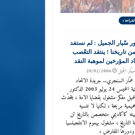
لقراءة »
ر سّيار الجميل : لم نستفد
ن تاريخنا ! ينتقد التعّصب
د المؤرخين لموهبة النقد
يّار الجَميل
20/02/2006
عمّار السنجري.. جريدة الاتحاد
الاماراتية الخميس 24 يوليو 2003 الدكتور
لجميل مفكر مشغول بقضايا الامة ، يتحدّث
يمية مريحة ، لكنها لا تنسيه
ته كاكاديمي متخصص بالتاريخ ئن
 التاريخ ، مشغول بهموم الانتلجينسيا
 ودورها المفترض ،