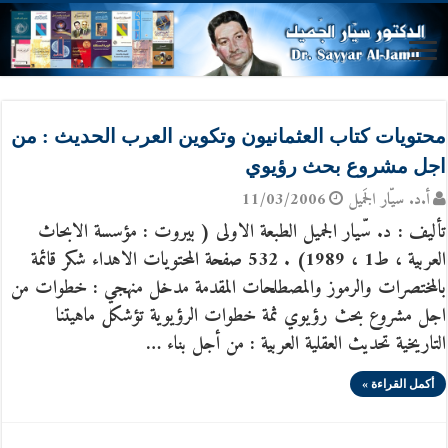
محتويات كتاب العثمانيون وتكوين العرب الحديث : من
اجل مشروع بحث رؤيوي
أ.د. سيّار الجَميل
11/03/2006
تأليف : د. سّيار الجميل الطبعة الاولى ( بيروت : مؤسسة الابحاث
العربية ، ط1 ، 1989) . 532 صفحة المحتويات الاهداء شكر قائمة
بالمختصرات والرموز والمصطلحات المقدمة مدخل منهجي : خطوات من
اجل مشروع بحث رؤيوي ثمة خطوات الرؤيوية تؤشكل ماهيتنا
التاريخية تحديث العقلية العربية : من أجل بناء …
أكمل القراءة »