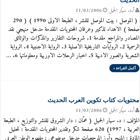
الحديث
أ.د. سيّار الجَميل
11/03/2006
( الموصل : بيت الموصل للنشر ، الطبعة الاولى 1990 ) ( 290
صفحة ) الاهداء تذكير وعرفان المحتويات المقدمة مدخل منهجي نقد
المصادر والمراجع مقدمة 1. شروحات التقارير والمذكرات والوثائق
الرسمية 2. الروايات التاريخية الاصلية 3. الرواية الاجنبية 4. الرواية
الشعرية والصور الادبية 5. اخبار الرحلات الاوربية ومعلوماتها 6. …
أكمل القراءة »
محتويات كتاب تكوين العرب الحديث
أ.د. سيّار الجَميل
11/03/2006
المؤلف : د. سيار الجميل ( عمّان : دار الشروق للنشر والتوزيع ، الطبعة
العربية ، 1997) 620 صفحة شكر وتقدير المحتويات المقدمة : تحليل
المادة : المنهج وأبرز المرجعيات مدخل موضوعي : مفهوم الوطن العربي