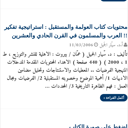
محتويات كتاب العولمة والمستقبل : استراتيجية تفكير
!! العرب والمسلمون في القرن الحادي والعشرين
أ.د. سيّار الجَميل
11/03/2006
تأليف : د. سّيار الجميل ( عمّان / بيروت : الاهلية للنشر والتوزيع ، ط
1 ، 2000 ) ( 440 صفحة ) الاهداء المحتويات المقدمة المدخلات
المنهجية الفرضيات .. المعطيات والاستنتاجات وتحليل مضامين
الادبيات 1/ أهمية الموضوع وخصوبته المستقبلية 2/ الفرضيات ومجال
العمل : فهم الظاهرة التاريخية 3/ المحددات …
أكمل القراءة »
اضغط على صورة الكتاب