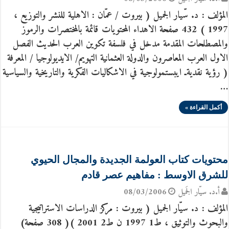
المؤلف : د. سّيار الجميل ( بيروت / عمّان : الاهلية للنشر والتوزيع ،
1997 ) 432 صفحة الاهداء المحتويات قائمة بالمختصرات والرموز
والمصطلحات المقدمة مدخل في فلسفة تكوين العرب الحديث الفصل
الاول العرب المعاصرون والدولة العثمانية التهويم/ الايديولوجيا / المعرفة
( رؤية نقديةـ ايبستمولوجية في الاشكاليات الفكرية والتاريخية والسياسية
…
أكمل القراءة »
محتويات كتاب العولمة الجديدة والمجال الحيوي
للشرق الاوسط : مفاهيم عصر قادم
أ.د. سيّار الجَميل
08/03/2006
المؤلف : د. سيّار الجميل ( بيروت : مركز الدراسات الاستراتيجية
والبحوث والتوثيق ، ط1 1997 ن ط2 2001 )( 308 صفحة)