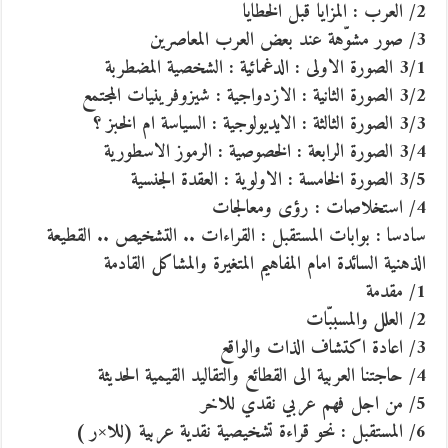
2/ العرب : المزايا قبل الخطايا
3/ صور مشوّهة عند بعض العرب المعاصرين
3/1 الصورة الاولى : الدغمائية : الشخصية المضطربة
3/2 الصورة الثانية : الازدواجية : شيزوفرينيات المجتمع
3/3 الصورة الثالثة : الايديولوجية : السياسة ام الخبز ؟
3/4 الصورة الرابعة : الخصوصية : الرموز الاسطورية
3/5 الصورة الخامسة : الاولوية : العقدة الجنسية
4/ استخلاصات : رؤى ومعالجات
سادسا : بوابات المستقبل : القراءات .. التشخيص .. القطيعة
الذهنية السائدة امام المفاهيم المتغيرة والمشاكل القادمة
1/ مقدمة
2/ العلل والمسببّات
3/ اعادة اكتشاف الذات والواقع
4/ حاجتنا العربية الى القطائع والتقاليد القيمية الحديثة
5/ من اجل فهم عربي نقدي للاخر
6/ المستقبل : نحو قراءة تشخيصية نقدية عربية (للا×ر )