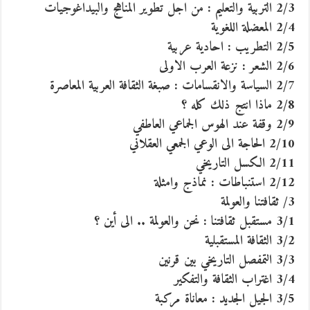
2/3 التربية والتعليم : من اجل تطوير المناهج والبيداغوجيات
2/4 المعضلة اللغوية
2/5 التطريب : احادية عربية
2/6 الشعر : نزعة العرب الاولى
2/7 السياسة والانقسامات : صبغة الثقافة العربية المعاصرة
2/8 ماذا انتج ذلك كله ؟
2/9 وقفة عند الهوس الجماعي العاطفي
2/10 الحاجة الى الوعي الجمعي العقلاني
2/11 الكسل التاريخي
2/12 استنباطات : نماذج وامثلة
3/ ثقافتنا والعولمة
3/1 مستقبل ثقافتنا : نحن والعولمة .. الى أين ؟
3/2 الثقافة المستقبلية
3/3 التمفصل التاريخي بين قرنين
3/4 اغتراب الثقافة والتفكير
3/5 الجيل الجديد : معاناة مركبة