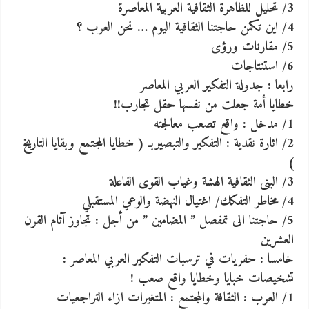
3/ تحليل للظاهرة الثقافية العربية المعاصرة
4/ اين تكمن حاجتنا الثقافية اليوم … نحن العرب ؟
5/ مقارنات ورؤى
6/ استنتاجات
رابعا : جدولة التفكير العربي المعاصر
خطايا أمة جعلت من نفسها حقل تجارب!!
1/ مدخل : واقع تصعب معالجته
2/ اثارة نقدية : التفكير والتبصيربـ ( خطايا المجتمع وبقايا التاريخ
)
3/ البنى الثقافية الهشة وغياب القوى الفاعلة
4/ مخاطر التفكك/ اغتيال النهضة والوعي المستقبلي
5/ حاجتنا الى تمفصل ” المضامين ” من أجل : تجاوز آثام القرن
العشرين
خامسا : حفريات في ترسبات التفكير العربي المعاصر :
تشخيصات خبايا وخطايا واقع صعب !
1/ العرب : الثقافة والمجتمع : المتغيرات ازاء التراجعيات