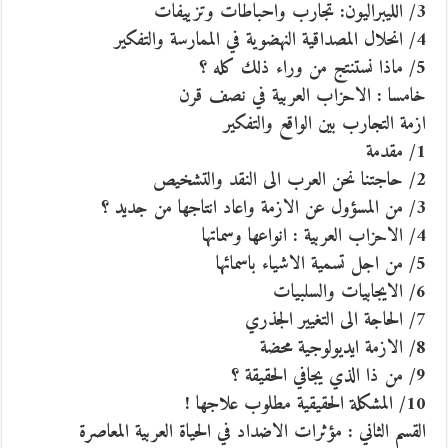
3/ الليبراليون: تجارب واحباطات وتزييفات
4/ انحلال المصداقية النهضوية في الممارسة والتفكير
5/ ماذا نستنتج من وراء ذلك كله ؟
خامسا : الاحزاب العربية في نصف قرن
ازمة التجارب بين الواقع والتفكير
1/ مقدمة
2/ حاجتنا نحن العرب الى النقد والتشخيص
3/ من المسؤول عن الازمة واعاد انتاجها من جديد ؟
4/ الاحزاب العربية : انواعها وسماتها
5/ من اجل تسمية الاشياء باسمائها
6/ الايجابيات والسلبيات
7/ الحاجة الى التغيير الجذري
8/ الازمة ايديولوجية محضة
9/ من ذا الذي يجافي الحقيقة ؟
10/ المشكلة الحقيقية مطلوب علاجها !
القسم الثاني : مؤثرات الاضداد في الحياة العربية المعاصرة