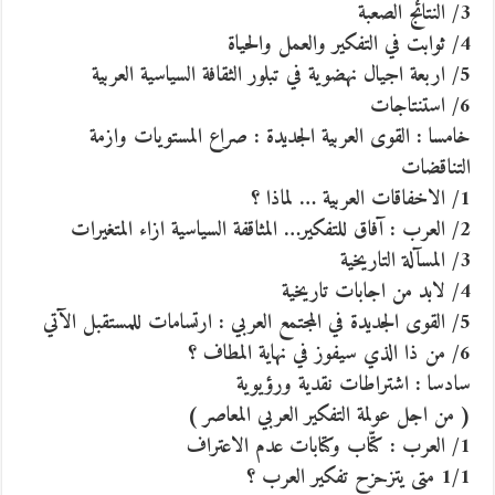
3/ النتائج الصعبة
4/ ثوابت في التفكير والعمل والحياة
5/ اربعة اجيال نهضوية في تبلور الثقافة السياسية العربية
6/ استنتاجات
خامسا : القوى العربية الجديدة : صراع المستويات وازمة
التناقضات
1/ الاخفاقات العربية … لماذا ؟
2/ العرب : آفاق للتفكير… المثاقفة السياسية ازاء المتغيرات
3/ المسآلة التاريخية
4/ لابد من اجابات تاريخية
5/ القوى الجديدة في المجتمع العربي : ارتسامات للمستقبل الآتي
6/ من ذا الذي سيفوز في نهاية المطاف ؟
سادسا : اشتراطات نقدية ورؤيوية
( من اجل عولمة التفكير العربي المعاصر )
1/ العرب : كتّاب وكتابات عدم الاعتراف
1/1 متى يتزحزح تفكير العرب ؟