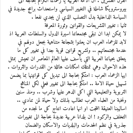
القرن العشرين . ان الامة العربية يا زعمائنا الكرام بحاجة الى
بيروسترويكا شاملة في التغيير السياسي واستحداث برامج جديدة في
السياسة الداخلية بدل التصلب الذي لن يجدي نفعا .
ثانيا : تغيير التشريعات والقوانين وثورة المعرفة
لا يمكن ابدا ان تبقى مجتمعاتنا اسيرة الدول والسلطات العربية اذ
لابد للزعماء العرب ان يعلنوا بشجاعة متناهية بجعل دولهم في
خدمة مجتمعاتهم .. وتشريع قوانين قوية جدا في تغيير كل ما
يتعلق بحياتنا العربية التي يأسف عليها العالم المعاصر ان تعيش بمثل
هذه الاحوال وهي تمتلك امكانات هائلة من القدرات والثروات .
ايها الزعماء العرب : امتكم بحاجة الى تبديل كل قوانينها بما يضمن
تسهيل حياة الامة .. امتكم بحاجة الى تغيير فعلي لكل المناهج
التربوية والتعليمية التي اكل الدهر عليها وشرب .. ومنذ سنين
ونخبة من العلماء العرب تطالب بذلك ولا حياة لمن تنادي ..
اساليبنا العتيقة انتجت او انها اعادت انتاج كل ما نجده من
التخلف والركود ! ان بلدانا عربية عديدة بحاجة الى تغييرات
جذرية في نظم الخدمات والبلديات والاسكان والضمان