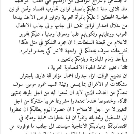
الاجتماعي واخراج المواطنين من ازماتهم التي اثقلت كواهلهم
منذ ثلاثين سنة ! عليكم باصدار قوانين تحارب الفساد وتسن قوانين
محاسبة المخطئين ! عليكم بالمرأة العربية وتوفير فرص الاخذ بيدها
من خلال اصدار قوانين تقف الى جانبها والى جانب الاطفال
العرب ورعايتهم وتكوينهم علميا ومعرفيا ومهنيا . عليكم بتحرير
الاعلام من قبضة السلطات ! ان مجرد التلكؤ في مثل هكذا
تشريعات سوف يجعلكم في واجهة الاخر كي يصدر اوامره
ويأخذ زمام المبادرة ويلزمكم بالتغيير .
ثالثا : تغيير انماط الحياة الاقتصادية العربية :
ان تضييع الوقت ازاء جدول اعمال مؤتمر قمة غارق باجترار
مشكلات او الاغراق بما يسمى وثيقة السيد عمرو موسى سوف
تبعدكم عن الهدف الذي لابد ان تسعوا اليه من اجل بلوغه بمنتهى
الذكاء وخصوصا عندما تعتمدوا مشروعا عربيا مشتركا من اجل
التغيير لا من اجل الاصلاح ! ان عصرنا اليوم يطالبكم ان تنظروا
الى المستقبل وتحدياته وثقوا ان اية خطوات عملية وفعالة في
اقتصادياتكم وميادينكم الانتاجية سيساعد الى جانب ما توفرونه من