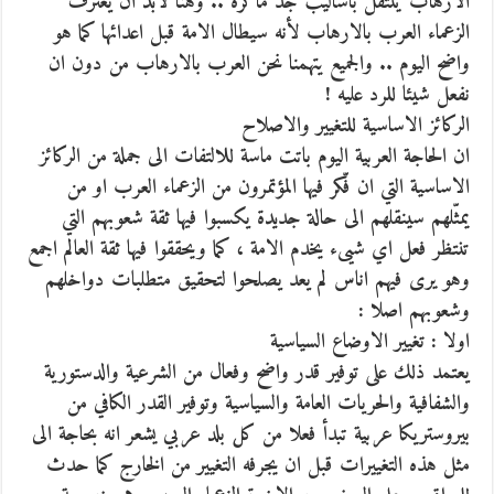
الارهاب ينتقل باساليب جد ماكرة .. وهنا لابد ان يعترف
الزعماء العرب بالارهاب لأنه سيطال الامة قبل اعدائها كما هو
واضح اليوم .. والجميع يتهمنا نحن العرب بالارهاب من دون ان
نفعل شيئا للرد عليه !
الركائز الاساسية للتغيير والاصلاح
ان الحاجة العربية اليوم باتت ماسة للالتفات الى جملة من الركائز
الاساسية التي ان فّكر فيها المؤتمرون من الزعماء العرب او من
يمثّلهم سينقلهم الى حالة جديدة يكسبوا فيها ثقة شعوبهم التي
تنتظر فعل اي شيىء يخدم الامة ، كما ويحققوا فيها ثقة العالم اجمع
وهو يرى فيهم اناس لم يعد يصلحوا لتحقيق متطلبات دواخلهم
وشعوبهم اصلا :
اولا : تغيير الاوضاع السياسية
يعتمد ذلك على توفير قدر واضح وفعال من الشرعية والدستورية
والشفافية والحريات العامة والسياسية وتوفير القدر الكافي من
بيروستريكا عربية تبدأ فعلا من كل بلد عربي يشعر انه بحاجة الى
مثل هذه التغييرات قبل ان يجرفه التغيير من الخارج كما حدث