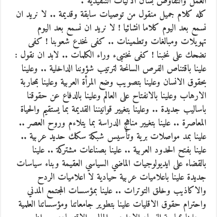
العمل والتفاوض بشأن الآليات التنفيذية”.
كله كلام جميل منقول من توصيات سابقة وقديمة .. لا نريد ان
نسمع بعد اليوم كلاما انشائيا ! لا نريد ان نسمع بعد اليوم
تهويلات ومبالغات وتطمينات .. كفى نخدع شعوبنا ! كفى
نضحك على نخبنا ! كفى نختبىء وراء الكلمات .. لابد ان نقول :
علينا باقتناص الفرص السانحة لترتيب شؤوننا الداخلية .. وعلينا
بحقوق الانسان وعلينا بتصويب وضع المرأة العربية وعلينا بمحاربة
الارهاب وعلينا بالانفتاح على العالم وعلينا بالدفاع عن حقوقنا
باساليب جديدة .. وعلينا بتغيير قوانيننا القديمة بما يستقيم والحياة
المعاصرة .. علينا بتغيير مناهج الدراسة بما يتلاءم وروح العصر ..
علينا بمد مواصلات برية وتأسيس شبكة سكك حديد عربية ..
علينا بفتح الحدود العربية .. علينا بصناعات مشتركة .. علينا
بالقضاء على ايديولوجيات الماضي السياسي العقيمة وبناء سياسات
جديدة علينا باعلاميات عربية حيادية لا اعلاميات الردح
والاكاذيب وخلق التوترات .. علينا بمؤسسات المجتمع المدني
واحترام حقوق الاقليات علينا بتطوير جامعاتنا ومؤسساتنا العلمية