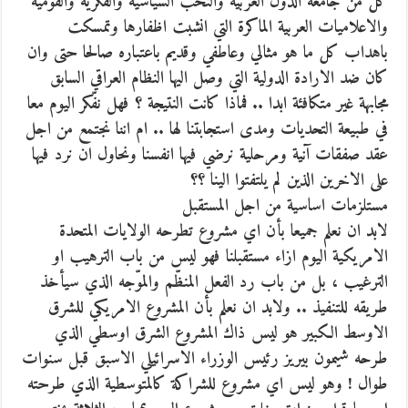
كل من جامعة الدول العربية والنخب السياسية والفكرية والقومية
والاعلاميات العربية الماكرة التي انشبت اظفارها وتمسكت
باهداب كل ما هو مثالي وعاطفي وقديم باعتباره صالحا حتى وان
كان ضد الارادة الدولية التي وصل اليها النظام العراقي السابق
مجابهة غير متكافئة ابدا .. فماذا كانت النتيجة ؟ فهل نفّكر اليوم معا
في طبيعة التحديات ومدى استجابتنا لها .. ام اننا نجتمع من اجل
عقد صفقات آنية ومرحلية نرضي فيها انفسنا ونحاول ان نرد فيها
على الاخرين الذين لم يلتفتوا الينا ؟؟
مستلزمات اساسية من اجل المستقبل
لابد ان نعلم جميعا بأن اي مشروع تطرحه الولايات المتحدة
الامريكية اليوم ازاء مستقبلنا فهو ليس من باب الترهيب او
الترغيب ، بل من باب رد الفعل المنظّم والموّجه الذي سيأخذ
طريقه للتنفيذ .. ولابد ان نعلم بأن المشروع الامريكي للشرق
الاوسط الكبير هو ليس ذاك المشروع الشرق اوسطي الذي
طرحه شيمون بيريز رئيس الوزراء الاسرائيلي الاسبق قبل سنوات
طوال ! وهو ليس اي مشروع للشراكة كالمتوسطية الذي طرحته