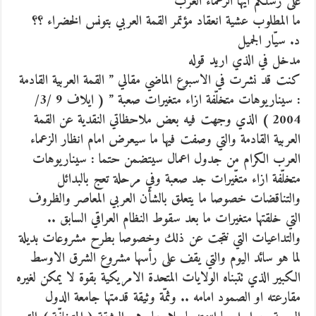
على رسلكم ايّها الزعماء العرب
ما المطلوب عشية انعقاد مؤتمر القمة العربي بتونس الخضراء ؟؟
د. سيّار الجميل
مدخل في الذي اريد قوله
كنت قد نشرت في الاسبوع الماضي مقالي ” القمة العربية القادمة
: سيناريوهات متخلّفة ازاء متغيرات صعبة ” ( ايلاف 9 /3/
2004 ) الذي وجهت فيه بعض ملاحظاتي النقدية عن القمة
العربية القادمة والتي وصفت فيها ما سيعرض امام انظار الزعماء
العرب الكرام من جدول اعمال سيتضمن حتما : سيناريوهات
متخلّفة ازاء متغّيرات جد صعبة وفي مرحلة تعج بالبدائل
والتناقضات خصوصا ما يتعلق بالشأن العربي المعاصر والظروف
التي خلقتها متغيرات ما بعد سقوط النظام العراقي السابق ..
والتداعيات التي نتجت عن ذلك وخصوصا بطرح مشروعات بديلة
لما هو سائد اليوم والتي يقف على رأسها مشروع الشرق الاوسط
الكبير الذي تتبناه الولايات المتحدة الامريكية بقوة لا يمكن لغيره
مقارعته او الصمود امامه .. وثمّة وثيقة قدمتها جامعة الدول