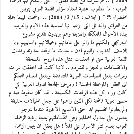
2004 ) .. ثم نشرت من بعده مقالي : ” على رسلكم ايها الزعماء
العرب : ما المطلوب عشية انعقاد مؤتمر القمة العربي بتونس
الخضراء ؟؟ ” ( ايلاف ، 15/ 3/ 2004) .. اوضحت فيهما جملة
من العوائق والبدائل التي ازعم انها اساسية هذه الايام والعرب
بهذه الاحوال المفككة والهزيلة وهم يريدون تقديم مشروع
استراتيجي ولكنهم ما زالوا على عاداتهم وخيالاتهم واساليبهم ويا
للاسف الشديد . واليوم اذن ، حدث ما توقعنا حدوثه وفشلت
القمة العربية حتى لو انعقدت بمثل هذه الروح المنسحقة
والانقسامات والعجز والتشرذم .. لآنها كانت قد اخفقت مرات
ومرات بفعل السياسات العربية المتناقضة وبفعل انعدام التحكم
الى العقل والموعظة الحسنة ! ومرحى لجامعة الدول العربية التي
كانت وراء كل هذه الوقعات الكسيحة . لقد كان سقوط صدام
حسين تعرية فاضحة لكل الذين راهنوا على جعل الخيالات حقيقة
ولم يعاونوا انفسهم ابدا حتى الاسابيع الاخيرة عندما خرجوا
يعتمون على جدول اعمالهم وعلى انقساماتهم بحجة رغبة الزعماء
العرب بعدم نشر الاسرار على الملأ ! هل يعقل ان يجبر الزعماء