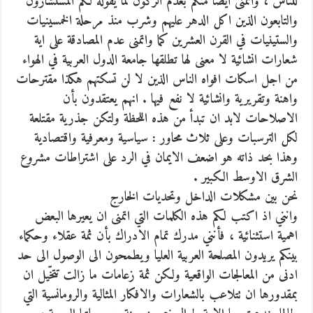
للناس ، واتمنى ايضا منكم بعدم الركون لما يقوله لكم المستشارون
والتابعون الذين اكل الدهر عليهم وشرب منذ مرحلة الخمسينيات
والستينيات في القرن العشرين كما واتمنى عدم المصادقة على اية
شعارات انشائية لا معنى لها تطلقها جامعة الدول العربية في الهواء
من اجل اسكات افواه الناس الذين لا لن تسكتهم هكذا مقترحات
واهنة وتقريرية وانشائية لا نفع فيها . انهم يعتقدون بأن
الاصلاحات لابد ان تبدأ من هذه اللحظة ولتكن جذرية مقتلعة
لكل الترسبات وعلى ثلاث محاور : سياسية ومعرفية واقتصادية
وهذا بحد ذاته هو اضعف الايمان في الرد على اشتراطات مشروع
الشرق الاوسط الكبير .
نحن بين مشكلات الداخل وتحديات الخارج
وانني اذ اكتب لكم هذه الكلمات التي اتمنى ان يعيرها البعض
اهمية استثنائية ، فأنني مدرك تمام الادراك بأن ثمة عقلاء وحكماء
بينكم يريدون المصلحة العربية العليا ويطمحون الى الوصول الى حد
ادنى من المعالجات الواقعية ولكن ثمة زعامات ما زالت تتخّيل ان
بمقدورها ان تتلاعب بالشعارات والافكار المثالية والرومانسية التي