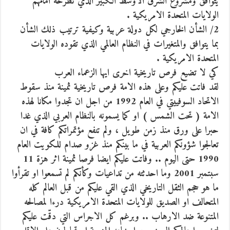
يتوافق ومشروع الشرق الاوسط الكبير الذي تطرحه امامهم
الولايات المتحدة الامريكية .
2/ الشأن الخارجي لكل دولة عربية وكيفية ترتيب ذلك الشأن
بما يتوافق والمتغيرات في النظام العالمي الذي تقوده الولايات
المتحدة الامريكية .
كي لا تضيع فرص تاريخية اخرى ايها الزعماء العرب
لقد فاتت عليكم وعلى هذه الامة فرص تاريخية ثمينة منذ سقوط
الاتحاد السوفييتي في العام 1992 من اجل ان تجدوا مكانا لهذه
الامة ( تحت الشمس ) او كما يسمونه بالنظام العربي الذي غدا
حبرا على ورق منذ زمن طويل ، ولم تنفع مؤتمراتكم كافة في ان
تعالجوا شؤونكم العربية في ما بينكم منذ غزو صدام للكويت العام
1990 حتى اليوم .. وفاتت عليكم ايضا فرصا ثمينة اثر هزة 11
سبتمبر 2001 وما احدثته من تداعيات وكأنكم لم تسمعوا او تقرأوا
ما هو حجم الثقل التاريخي الذي القي عليكم من قبل العالم كله
المتحالف او الصديق للولايات المتحدة الامريكية درءا لمصالحه
المتنوعة ضد الارهاب .. وبرغم كل الاجراس التي دقّت عليكم