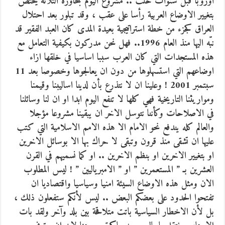
اوروبا قبل سنوات خلت .. مشروع اليوم بمحاوره الثلاثة يختص
بتغيير الاوضاع العربية رأسا على عقب ، وقد تبلور بعد احتلال
العراق كجزء من خطة استراتيجية بعيدة المدى كان العبد الفقير قد
نبّه اليها منذ العام 1996.. فهل نحن مدركون بكيفية التعامل مع
هذه المستجدات التي كان العرب سببا اساسيا في خلقها ازاء
اوضاعهم التي استسهلوها من دون ان يعالجوها وخصوصا بعد 11
سبتمبر 2001 ! وعلينا ان لا نتذرع بأن لدينا اساليبنا وقيمنا
ومواريثنا التاريخية فهي كلها لا تنفع اليوم ابدا او ان لنا وسائلنا
في الاصلاحات وكأننا نتوسل الاخر ان يبقينا مشروعا مؤجلا
والعالم كله يندفع نحو الامام الا هذه الامم الاسلامية التي كتب
عليها ان تشقى منذ قرون وتبقى لا حراك بها الا بوسائل الاخرين
او بتغيير الاخرين او بنظم الاخرين .. او كما نسميهم في القرن
العشرين بـ ” المستعمرين ” او ” الامبرياليين ” ! ليس المطلوب
الان ومثل هذه الاوضاع السيئة امنيا وسياسيا واقتصاديا ان
تفتحوا الحدود على بعضكم البعض .. ليس لأنكم ستفعلون ذلك ،
بل لأن الاخطار السياسية باتت متلاقحة بين بلد وآخر ولقد بات