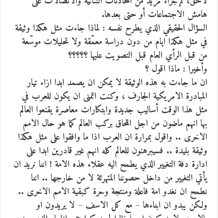
لاحق، لإجراء مزيد من المحادثات الثنائية والاتصالات على
هامش الاجتماعات أو حتى بعدها.
السؤال الحقيقي الذي يطرح نفسه : لماذا جاءت مثل هكذا وثيقة
في مثل هكذا ايام من دون دراسة معمّقة ولا تحليلات موسّعة
من قبل الرأي العام قبل التصويت عليها ؟؟؟؟؟
وأخيرا : ماذا اقول ؟
ان ما جاءت به هذه الوثيقة لا يمكن ان يصمد ابدا ازاء تيار
المبادرة الامريكية الجارف ، وكنت اتمنى ان يكون للعرب في
مثل هذا الوقت أساليب جديدة وابتكارات معاصرة يقنعوا العالم
بها انهم ماضون من اجل اللحاق بركب العالم كما هو حال الامم
الاخرى .. واقول بمرارة ان العرب اذا ما وافقوا على مثل هكذا
وثيقة بليدة .. فسيبرهنون للعالم كله انهم غير قادرين ابدا على
ادارة دفة التغيير الذي يطمح اليه عقلاء هذه الامة ! اننا نريد ان
يأتي التغيير من داخل حصوننا المتهرئة لا من خارجها .. اننا
نطمح ان نغدو امة فاعلة ومنتجة وحرة كبقية الامم الاخرى ..
ولكن يبدو ان ابناءها – مع كل الاسف – لا يريدون او