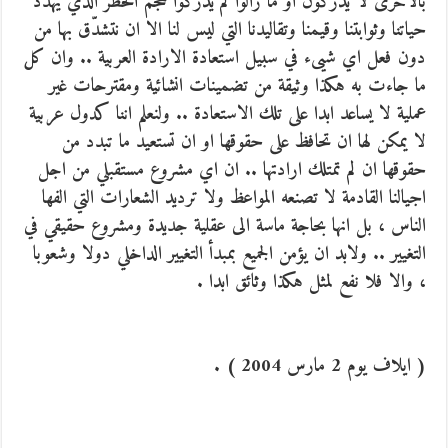
بالاحرى لا يدركون او ما زالوا لم يدركوا حجم الخطر الذي يهدد
حياتنا وثوابتنا وقيمنا وتقاليدنا التي ليس لنا الا ان نتشدّق بها من
دون فعل اي شيىء في سبيل استعادة الارادة العربية .. وان كل
ما جاءت به هكذا وثيقة من تضمينات انشائية ومقترحات غير
عملية لا يساعد ابدا على تلك الاستعادة .. ولنعلم اننا كدول عربية
لا يمكن لها ان تحافظ على حقوقها او ان تستعيد ما تبدد من
حقوقها ان لم تمتلك ارادتها .. ان اي مشروع مستقبلي من اجل
اجيالنا القادمة لا تصنعه المواعظ ولا ترديد الشعارات التي الفها
الناس ، بل انها بحاجة ماسة الى عقلية جديدة ومشروع حقيقي في
التغيير .. ولابد ان يؤمن الجميع بمبدأ التغيير الداخلي دولا وشعوبا
، والا فلا نفع لمثل هكذا وثائق ابدا .
( ايلاف يوم 2 مارس 2004 ) .