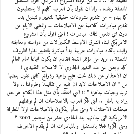
للحقيقة ابدا .. لابد من قراءة المشروع الامريكي حول مستقبل
المنطقة ونقده . ولنا ان نقول بأن العرب كلهم لا يستطيعون –
كما يبدو – من تقديم مشروعات حقيقية للتغيير والتبديل بدل
تقديم مبادرات كلامية عن الاصلاحات .. وتمضي الايام من
دون اي تفعيل لتلك المبادرات ! انني اقول بأن المشروع
الامريكي لبناء الشرق الاوسط الكبير لابد من دراسته ومعالجته
والبدء باتخاذ مبادرات عربية تبدأ مباشرة بالتغيير نظرا لظروف
المنطقة .. نريد من مؤتمر القمة القادم ان يكون شجاعا امام العالم
كله ويعلن عن بدء التغيير الجذري لا الاصلاح التقليدي !
ان الاعتذار عن ذلك تحت حجج واهية وذرائع كالتي تقول بعضها
من ” ان الاصلاحات لابد ان تنبع من تقاليدنا وظروفنا .. ولا
نريد وجبات جاهزة ” !! انني اعتقد بأن مثل هذا الكلام هو حق
يراد به باطل .. فمتى فكّر العرب بالاصلاحات ان لم توقظهم
صعقات الاحتلال ؟ ومتى بدأوا يفكرون بالاصلاحات لولا المطرقة
الامريكية التي جاءتهم بعد الحادي عشر من سبتمبر 2001 ؟
ومتى فكّروا فعلا بالمستقبل وبالمبادرات ان لم يقّدم الاخر لهم