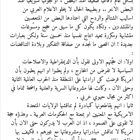
بشكل عام دفاعيا ضعيفا عند البعض ، او هجوميا تسويغيا عند
البعض الاخر .. وبطبيعة الحال لا يخلو الاعلام العربي من
اساليب الشتائم والردح التي اعتادها البعض من المتعصبين
والمتشددين . وتكاد يكون كل ما سيق من حجج ومسّوغات
متشابهة ومكررة تعيد انتاج نفسها منذ خمسين سنة ولكن بعبارات
جديدة ! ان اقصى ما نجده من صفاقة التفكير وبلادة التناقضات
:
اولا: ان حجّتهم الاولى تقول بأن الديمقراطية والاصلاحات
السياسية لا تفرض من الخارج ، ولم يعلموا او انهم يعلمون بأن
امريكا فرضت كل ارادتها على المنطقة منذ الحرب العالمية الثانية
وحتى الان . وكانت لها مشروعاتها السرية والعلنية واضحة تماما في
اكثر من مجال حيوي عربي .
ثانيا : انهم يقاطعونها كمبادرة لم تناقشها الولايات المتحدة
الامريكية مع المعنيين او بمعنة مع الحكومات العربية . وهذؤه حجة
لا تقوى على الصمود ، اذ ان العرب لا يدركون حتى الان بأن
امريكا لا تناقش مبادراتها ومشروعاتها مع غيرهم ، فكيف بها