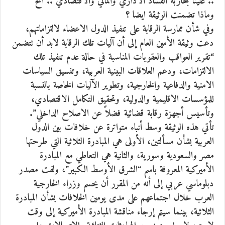
.. علينا بمحاربة الفساد الاداري والمالي والاقتصادي .. الخ
وماذا تضمنت الوثيقة ايضا ؟
وفي شأن ممارسة الرقابة على تنفيذ الدول الاعضاء لالتزاماتهم،
دعت وثيقة الأمين العام إلى أن آليات تلك الرقابة لابد أن تتضمن
“تقرير العواقب والعقوبات المناسبة في حالة عدم تنفيذ تلك
الالتزامات، ودعم العلاقات البينية العربية، وتنسيق السياسات
الامنية والدفاعية والخارجية، وتطوير الآليات الخاصة بالنسبة
للمؤسسات الاقليمية والدولية، وتحقيق التكامل الاقتصادي،
وتأسيس أجهزة رقابة قضائية فضلاً عن الاصلاح الداخلي”.
تأتي هذه الوثيقة وسط أنباء متواترة عن خلافات بين الدول
العربية بشأن مسألتين، الأولى هي المبادرة الثلاثية التي طرحتها
مصر والسعودية وسورية، والثانية هي التعاطي مع المبادرة
الأميركية المعروفة باسم “الشرق الأوسط الكبير”، ولفت مصدر
دبلوماسي عربي إلى أنه من المقرر أن يحسم وزراء الخارجية
العرب خلال اجتماعهم على مدى يومين الخلافات بشأن المبادرة
الثلاثية، بينما سيتم إرجاء مناقشة المبادرة الأميركية إلى وقت