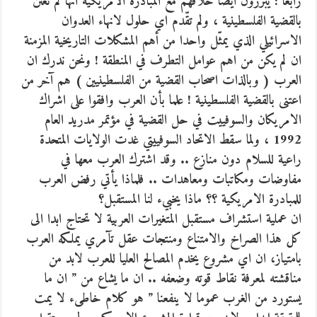
رابعا : يبررون ايضا خلافهم مع المبادرة الامريكية انها لم تعتن
بالقضية الفلسطينية ، ولم تقّدم اي حلول لانهاء العدوان
الاسرائيلي الذي يمثّل واحدا من أهم المشكلات التاريخية المزمنة
ان لم يكن من اهم عوامل التطرف في المنطقة ! ونحن ندرك ان
العرب ( وبالذات اصحاب القضية من الفلسطينيين ) هم آخر من
اعتنى بالقضية الفلسطينية ! علما بأن العرب وافقوا على اشراك
الامريكان والسوفييت في حل القضية في مؤتمر مدريد العام
1992 ، ولما سقط الاتحاد السوفييتي غدت الولايات المتحدة
راعية للسلام دون منازع .. وقد اشترك العرب معها في
مفاوضات ومكاتبات ومعاهدات .. فلماذا يأتي رفض العرب
للمبادرة الامريكية ؟؟ ماذا يخبيء لنا المستقبل؟
ان عملية استشراف مستقبل المتغيرات العربية لا تحتاج ابدا الى
كل هذا الصراخ والامتناع ومنتجات عقل تآمري يملكه العرب
بامتياز، ان اي مشروع يخدم المصالح العليا للعرب لابد من
مناقشته لمعرفة نقاط قوته وضعفه .. ان ما يشاع من ” ان ما
يستورد من الغرب عموما لا ينفعنا ” هو كلام خاطىء لا يمت