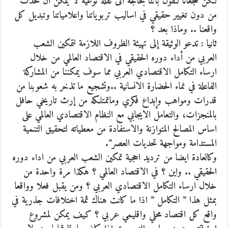
لنكن شجعانا لنقول بأننا بحاجة الى نقلة نوعية لا يمكن ان تحدث
من دون تغيير حقيقي في اساليب تربوياتنا واعلامياتنا وتبديل كل
واقعنا .. وماذا بعد ؟
ثانيا : تدعو الوثيقة إلى تهيئة الظروف اللازمة لتمكين الشعب
العربي من أداء دوره الحقيقي في الاقتصاد العالمي من خلال
ارساء التكامل الاقتصادي العربي مما سوف يمكننا من المشاركة
الفاعلة في نماء الحضارة الانسانية ..وتشجيع ما تذخر به شعوبنا من
قدرات ومواهب وإبداع فكري وماتمتلكه من إرث تاريخي حافل
بالمنجزات، والتعامل الايجابي مع النظام الاقتصادي العالمي على
اساس المصالح المتوازنة والاستفادة من معطياته لتحقيق التنمية
المستدامة ومواجهة تحديات العصر”.
وكالعادة ايضا من ترديد احجية تمكين الشعب العربي من اداء دوره
الحقيقي .. واين ؟ في الاقتصاد العالمي ؟ هكذا مرة واحدة من
خلال ارساء التكامل الاقتصادي العربي ؟ ومن يقبل فعلا وواقعا
بمثل هذا ” التكامل ” اذا ما كانت هناك ثمة اختلافات جذرية في
واقع كل اقتصاد محلي واقليمي عربي ؟ كيف يمكن لمشروع