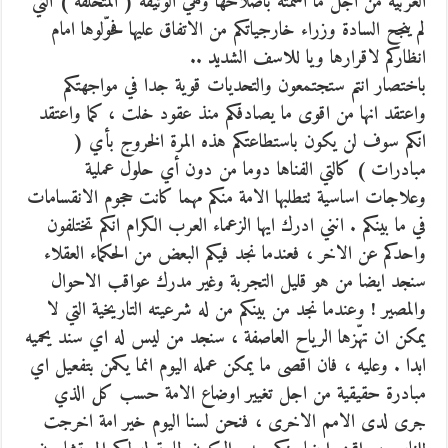
العربية من اجل ما اسمته باصلاحها وهي الوثيقة ( المتخلفّة ) التي
لم ينجح السادة وزراء خارجياتكم من الاتفاق عليها فحوّلوها امام
انظاركم لاقرارها ويا للاسف الشديد ..
باختصار انتم ستجتمعون والتحديات قوية جدا في مواجهتكم
واعتقد انها من اقوى ما يصادفكم منذ عقود خلت ، كما واعتقد
انكم سوف لن يكون باستطاعتكم هذه المرة الخروج بأي (
مبادرات ) كالتي الفناها دوما من دون أي حلول عملية
وعلاجات اساسية تتطلبها الامة منكم مهما كانت حجوم الانقسامات
في ما بينكم . انني ادرك ايها الزعماء العرب الكرام انكم تختلفون
واحدكم عن الاخر ، فعندما نجد فيكم البعض من الحكماء العقلاء
سنجد ايضا من هو قليل التجربة وغير مدرك عواقب الاحوال
والمصير ! وعندما نجد من بينكم من له شرعيته التاريخية التي لا
يمكن ان تهّزها الرياح العاصفة ، سنجد من ليس له اي سند يحميه
ابدا . وعليه ، فان اقصى ما يمكن عمله اليوم انما يكمن بتفعيل اي
مبادرة حقيقية من اجل تغيير اوضاع الامة حسب كل الذي
جرى لدى الامم الاخرى ، فنحن لسنا اليوم خير امة اخرجت