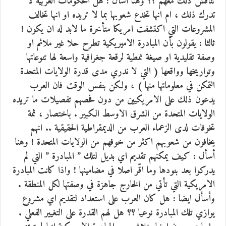
تناقش ذلك معهم ؟؟ وهنا أسأل : هل الحكومات العربية لا
تدرك ذلك ، ام انها تخدع شعوبها بما لا تريده او انها تخالف
المشروعات التي اكتشفت امريكا متأخرة ما لابد له ان يكون !
ثالثا : يقولون بأن المبادرة الاميريكية تطرح حلا غير ملائم او
وصفة تقليدية او صيغة نمطية لرقعة جغرافية واسعة لها تنوعاتها
وتواريخها وواقعها ( التي لا ندري مدى قدرة الولايات المتحدة
التمكن في معلوماتها منها ) ، ولكن بنفس الوقت فان العرب
يدعون ذلك على الامريكيين من دون فحصهم تفصيلات ما تريده
الولايات المتحدة من الشرق الاوسط الكبير . باختصار ، ثمة
تخوفات لدى الزعماء العرب من الديمقراطية الحقيقية .. انهم
يخافون من شعوبهم اكثر من خوفهم من الولايات المتحدة ! وهنا
أسأل : كيف يمكنهم تقديم اي بديل لتلك ” المبادرة ” التي لم
يدركوا بعد بنودها وما اقّر اصلا في مضامينها ! واذا كانت المبادرة
الامريكية التي تأتي من الخارج جاهزة في وصفتها لكل المنطقة .
وأسأل ايضا : هل كان العرب على استعداد لتقديم اي مشروع
يوازي تلك المبادرة نوعيا ؟؟ هل لهم القدرة على التغيير الفعلي .