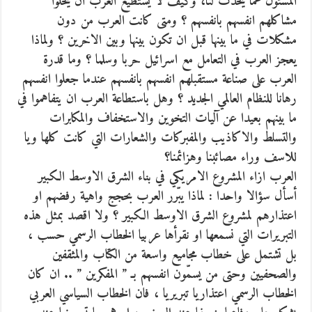
المسئول عما يحدث لنا، وكيف لا يستطيع العرب ان يحلّوا
مشاكلهم انفسهم بانفسهم ؟ ومتى كانت العرب من دون
مشكلات في ما بينها قبل ان تكون بينها وبين الاخرين ؟ ولماذا
يعجز العرب في التعامل مع اسرائيل حربا وسلما ؟ وما قدرة
العرب على صناعة مستقبلهم انفسهم بانفسهم عندما جعلوا انفسهم
رهانا للنظام العالمي الجديد ؟ وهل باستطاعة العرب ان يتفاهموا في
ما بينهم بعيدا عن آليات التخوين والاستخفاف والمكابرات
والتسلط والاكاذيب والمفبركات والشعارات التي كانت كلها ويا
للاسف وراء مصائبنا وهزائمنا؟
العرب ازاء المشروع الامريكي في بناء الشرق الاوسط الكبير
أسأل سؤالا واحدا : لماذا يبّرر العرب بحجج واهية رفضهم او
اعتذارهم لمشروع الشرق الاوسط الكبير ؟ ولا اقصد بمثل هذه
التبريرات التي نسمعها او نقرأها عربيا الخطاب الرسمي حسب ،
بل تشتمل على خطاب مجاميع واسعة من الكتاب والمثقفين
والصحفيين وحتى من يسمّون انفسهم بـ ” المفكرين ” .. ان كان
الخطاب الرسمي اعتذاريا تبريريا ، فان الخطاب السياسي العربي