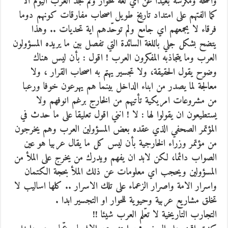
واضحة ومكّرسة بعيدا عن اي لغة للحوار ولم تجد العرب اليوم الا
كما الفتهم على امتداد تاريخ طويل اصحاب مفارقات كونهم دوما
فرقاء لا يجمعهم اي جامع ولم توحّدهم اية تحديات .. وهذا
يتضح بشكل جلي باللغة السائدة التي تفصل بين ما يريده المسؤولون
العرب وما يتجاذبه المفكرون العرب ! اقول : بأن ليس هناك
وضوح يقول الحقيقة، ولا تجسير يهتم به اصحاب القرار ، ولا
معالجة لما يصدر من ابناء الداخل بينما هم يهرعون خوفا ورعبا
من مشروعات امريكية تأتيهم من الخارج برغم انوفهم ولا
يستطيعون ان يقولوا لها : لا ! انني اقول تعليقا على ما حدث في
المؤتمر الصحفي الذي عقده بعض المسؤولين العرب وهم يخرجون
من مؤتمر وزراء الخارجية بأن ليس كل ما يقال عربيا هو عين
الصواب دائما، لكن لابد ان يفهم ويدرك من يخرج على الملأ من
المسؤولين ويحجب اي معلومات عن ذلك الملأ بحجة الكتمان
واسرار الامة واصرار الزعماء على تلك الاسرار .. كلها اساليب لا
تخلق مشاريع عربية وحيوية للحوار او التجسير ابدا .
التجارب التاريخية لا تعّلم العرب شيئا !!