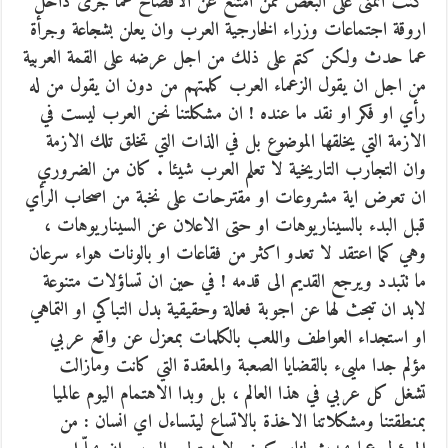
كنت اتمنى على البعض ممن امتنع عن الافصاح عّما جرى داخل
اروقة اجتماعات وزراء الخارجية العرب وان يعلن بشجاعة وجرأة
عما حدث ولكن كتم على ذلك من اجل عرضه على القمة العربية
من اجل ان يقول الزعماء العرب كلمتهم من دون ان يقول من له
رأي او فكر او نقد ما عنده ! ان مشكلتنا نحن العرب ليست في
الازمة التي يخلقها الموضوع بل في الذات التي تخلق تلك الازمة
وان التجارب التاريخية لا تعلم العرب شيئا . كان من الضروري
ان تعرض اية مشروعات او مقترحات على نخبة من اصحاب الرأي
قبل البدء بالسيناريوهات او حتى الاعلان عن السيناريوهات ،
وهي كما اعتقد لا تعدو اكثر من فقاعات او بالونات هواء سرعان
ما تتبدد ويرجع القديم الى قدمه ! في حين ان تساؤلات متنوعة
لابد ان تبحث لها عن اجوبة فعالة وحقيقية بدل التباكي او التماهي
او استجداء العواطف واللعب بالكلمات بمعزل عن واقع عربي
مؤلم جدا مليىء بالقضايا الصعبة والمعقدة التي كانت ومازالت
تشغل كل عربي في هذا العالم ، بل وبدا الاهتمام اليوم عالميا
بمنطقتنا ومشكلاتنا الاخذة بالاتساع ليتساءل اي انسان : من