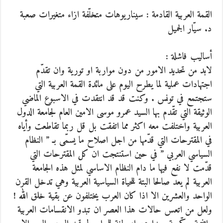
القمة العربية القادمة : سيناريوهات متخلّفة ازاء متغيرات صعبة
د. سيّار الجميل
أساليب فاشلة :
لابد من تحديد الامور من دون مواربة او تورية وان تقدّم
اجتهادات عملية لما يطرح اليوم على مائدة القمة العربية التي
ستجتمع في تونس . وكنت قد قد انتقدت في الاسبوع الماضي
الوثيقة التي تقّدم بها السيد عمرو موسى الامين العام لجامعة الدول
العربية واختلفت معه اكثر مما اتفقت بل قل ربما تقاطعت وأياه
في المقترحات التي قدّمها من اجل اصلاح ما يسمّى بـ ” النظام
السياسي العربي ” في حين استنتجت ان كل المقترحات التي
قدّمت لا نفع فيها ما دام النظام الاساسي لمثل هذه الجامعة
العربية لم يعد صالحا البتة للحياة السياسية العربية وهي تدخل القرن
الواحد والعشرين الا اذا كان العرب يختلفون عن بقية خلق الله !
ولعل من اتعس حالات هذا العصر ان تبدو الانقسامات العربية