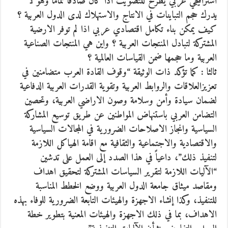
استراتيجي عربي يطرح للتصويت اذا كان صادقا تماما وهو لا
يدرك حجم التباينات في الانتاج والاستهلاك لدى الدول العربية ؟
كيف يمكن بناء تكامل اقتصادي عربي اذا لم توفر الارضية
المشتركة لتبادل المنتجات العربية ؟ واين هي المنتجات الصناعية
العربية وما حجمها ضمن القياسات العالمية ؟
ثالثا : كما تؤكد ذات الوثيقة “وقوف القادة العرب متضامنين في
تعزيزالعلاقات والروابط العربية وتقوية القدرات العربية الدفاعية
لضمان سيادة وأمن وسلامة وصون الاراضي العربية، وتحصين
التضامن العربي باستنهاض المواطنين عن طريق توسيع المشاركة
السياسية وانجاز الاصلاحات الضرورية في المجالات السياسية
والاقتصادية والاجتماعية والثقافية مع اقامة الهياكل اللازمة
لتنفيذ ذلك”، داعياً في هذا الصدد إلى العمل على تدشين
“الآليات اللازمة لتقرير السياسات المشتركة لتحقيق اهداف
ومقاصد ميثاق جامعة الدول العربية ووضع الخطط المناسبة
للتنفيذ، وكذا إنشاء الاجهزة والهيئات التابعة الضرورية للوفاء بهذه
الاهداف، بما في ذلك الاجهزة والهيئات المعنية بتطوير خطة