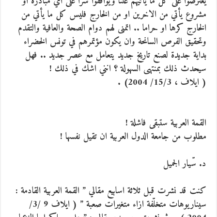
يعترضوا على كل ما يأتيهم علنا ويوافقوا سرا على اي مبادرة او
مشروع يأتي من الاخرين او من الخارج فليس كل ما يأتي من
الخارج كرها او حراما .. اتمنى لهم دوام الصحة والعافية والتقدم
وتحقيق الفرص السانحة وان يكون مؤتمرهم في تونس الخضراء
بداية جديدة لصنع تاريخ جديد يتعامل مع عصر جديد .. فهل
سيحدث ذلك بمنتهى السهولة ؟ انني اشك في ذلك !
( ايلاف ، 15/3/ 2004) .
القمة العربية ستبقى فاشلة !
مطلوب من جامعة الدول العربية ان تقيل نفسها !
د. سّيار الجميل
كنت قد نشرت قبل ثلاثة اسابيع مقالي ” القمة العربية القادمة :
سيناريوهات متخلّفة ازاء متغيرات صعبة ” ( ايلاف 9 /3/