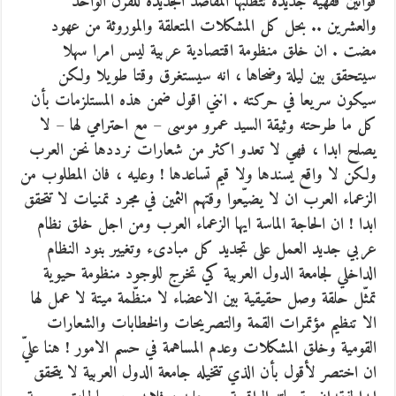
قوانين فقهية جديدة تتطلبها المقاصد الجديدة للقرن الواحد
والعشرين .. بحل كل المشكلات المتعلقة والموروثة من عهود
مضت . ان خلق منظومة اقتصادية عربية ليس امرا سهلا
سيتحقق بين ليلة وضحاها ، انه سيستغرق وقتا طويلا ولكن
سيكون سريعا في حركته . انني اقول ضمن هذه المستلزمات بأن
كل ما طرحته وثيقة السيد عمرو موسى – مع احترامي لها – لا
يصلح ابدا ، فهي لا تعدو اكثر من شعارات نرددها نحن العرب
ولكن لا واقع يسندها ولا قيم تساعدها ! وعليه ، فان المطلوب من
الزعماء العرب ان لا يضيّعوا وقتهم الثمين في مجرد تمنيات لا تتحقق
ابدا ! ان الحاجة الماسة ايها الزعماء العرب ومن اجل خلق نظام
عربي جديد العمل على تجديد كل مبادىء وتغيير بنود النظام
الداخلي لجامعة الدول العربية كي تخرج للوجود منظومة حيوية
تمثّل حلقة وصل حقيقية بين الاعضاء لا منظّمة ميتة لا عمل لها
الا تنظيم مؤتمرات القمة والتصريحات والخطابات والشعارات
القومية وخلق المشكلات وعدم المساهمة في حسم الامور ! هنا عليّ
ان اختصر لأقول بأن الذي تتخيله جامعة الدول العربية لا يتحقق