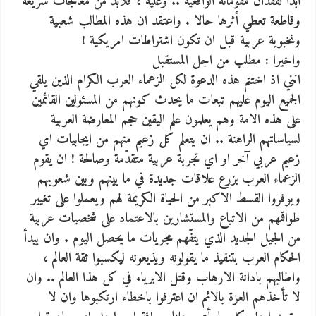
ابدا لفقدان مقوماته الواقعية .. وعليه ، فلابد من معالجات سريعة
وقاطعة تعطي أثرها حالا . واعتقد ان هذه المطالب شعبية
ونخبوية عربية قبل ان تكون اشتراطات امريكية !
واخيرا : مطلب من اجل المستقبل
انني اذ اختتم هذه الدعوة لكل الزعماء العرب الكرام الذين يلقي
الجميع اليوم عليهم تبعات ما يحدث كونهم من المسئولين القائمين
على هذه الامة وهم يعلمون علم اليقين حجم المعارضة العربية
لسياساتهم الراهنة .. ان يتعلم كل زعيم منهم من ايجابيات اي
زعيم عربي آخر او اي تجربة عربية متقدّمة وصالحة ! ان يقوم
الزعماء العرب بزرع علاقات جديدة في ما بينهم وبين شعوبهم
ويوفروا القسط الاكبر من الحياة الكريمة لهم ويعملوا على تغيير
طواقمهم من الاتباع والمستشارين بالاعتماد على شخصيات عربية
من الجيل الجديد الذي يتفّهم مجريات ما يحصل اليوم . وان يبدأ
الحكام العرب بتنفيذ ما يقولونه ويذيعونه ليكسبوا ثقة العالم ،
واطالبهم بادانة الارهاب وقتل الابرياء في كل هذا العالم .. وان
لا تأخذهم العزة بالاثم ان اعترفوا باخطاء ارتكبوها وان لا