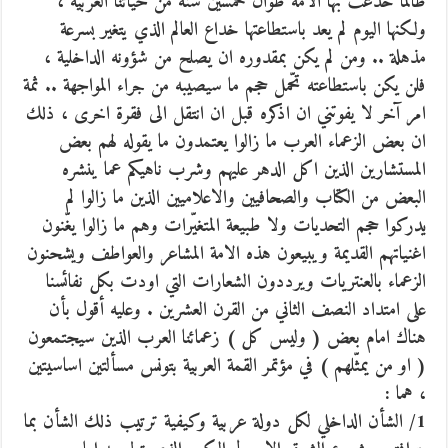
طالما خدعت بها الامة طوال خمسين سنة من حياتنا العربية ،
ولكنها اليوم لم يعد باستطاعتها خداع العالم الذي يتغير بسرعة
مذهلة .. ومن لم يكن بمقدوره ان يصلح من شؤونه الداخلية ،
فلن يكن باستطاعته تحّمل حجم ما سيصيبه من جراء المواجهة .. ثمة
امر آخر لا يفوتني ان اذكره قبل ان انتقل الى فقرة اخرى ، ذلك
ان بعض الزعماء العرب ما زالوا يعتمدون ما يقوله لهم بعض
المستشارين الذين اكل الدهر عليهم وشرب ناهيكم عما ينشره
البعض من الكتاب والصحافيين والاعلاميين الذين ما زالوا لم
يدركوا حجم التحديات ولا طبيعة المتغيّرات وهم ما زالوا يغّنون
اغنياتهم القديمة ويبيعون هذه الامة المشاعر والعواطف ويشحنون
الزعماء بالعنتريات ويرددون الشعارات التي اودت بكل نفائسنا
على امتداد النصف الثاني من القرن العشرين . وعليه أقول بأن
هناك امام بعض ( وليس كل ) زعمائنا العرب الذين سيجتمعون
( او من يمثّلهم ) في مؤتمر القمة العربية بتونس مسألتين اساسيتين
، هما :
1/ الشأن الداخلي لكل دولة عربية وكيفية ترتيب ذلك الشأن بما