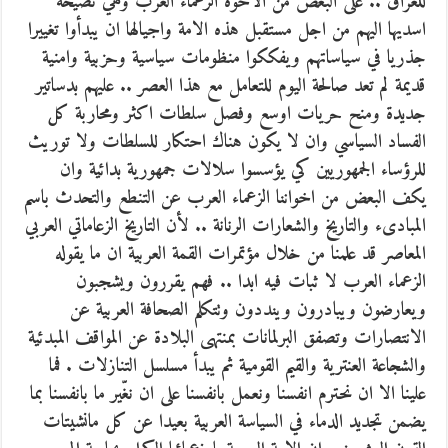
للعراق .. على البعض من الاخوة الزعماء العرب وهي نصيحة
اسديها اليهم من اجل مستقبل هذه الامة واجيالها ان يبدأوا تغييرا
جذريا في سياساتهم ويفككوا منظومات سياسية وحزبية وامنية
قديمة لم تعد صالحة اليوم للتعامل مع هذا العصر .. عليهم بدساتير
جديدة ومنح حريات اوسع وفصل سلطات اكثر ومحاربة كل
الفساد السياسي وان لا يكون هناك احتكار للسلطات ولا توريث
للرؤساء الجمهوريين كي يؤسسوا سلالات جمهورية بدائية وان
يكف البعض من اخواننا الزعماء العرب عن التنطع والتحدث باسم
المبادىء والتاريخ والشعارات الرنانة .. لأن التاريخ الزعاماتي العربي
المعاصر قد علمنا من خلال مؤتمرات القمة العربية ان ما يقوله
الزعماء العرب لا ثبات فيه ابدا .. فهم يقررون ويشجبون
ويعارضون ويبادرون وينددون وتتكلم الصحافة العربية عن
الانتصارات وتصفق البرلمانات بمنتهى البلادة عن المواقف المبدئية
والشجاعة العنترية والقيم القومية ثم يبدأ مسلسل التنازلات . فما
علينا الا ان نحترم انفسنا ونعمل بانفسنا على ان نغّير ما بانفسنا بما
يضمن تجديد الدماء في السياسة العربية بعيدا عن كل مانشيتات