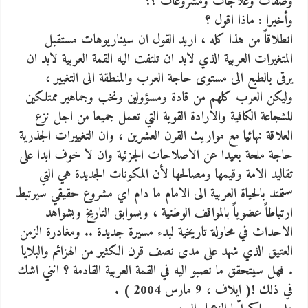
وصفات وعلاجات ومشروعات ؟؟
وأخيرا : ماذا اقول ؟
انطلاقاً من هذا كله ، اريد القول ان سيناريوهات مستقبل
المتغيرات العربية الذي لابد ان تلتفت اليه القمة العربية لابد ان
يرقى بالطبع الى مستوى حاجة العرب والمنطقة الى التغيير ،
وليكن العرب كلهم من قادة ومسؤولين ونخب وجماهير ممتلكين
للشجاعة الكافية والارادة القوية التي تعمل جميعا من اجل نزع
العلاقة نهائيا مع مواريث القرن العشرين ، وان التغييرات الجذرية
حاجة ملحة بعيدا عن الاصلاحات الجزئية وان لا خوف ابدا على
تقاليد الامة وقيمها ومصالحها لأن المكونات الجديدة هي التي
ستمتد بالحياة العربية الى الامام ما دام اي مشروع حقيقي سيرتبط
ارتباطاً عضوياً بالمواقف الوطنية ، وبسوابق التاريخ وبشواهد
الاحداث في محاولة تاريخية لبدء مسيرة جديدة .. ومغادرة الزمن
العتيق الذي شهد على مدى نصف قرن الكثير من الهزائم والبلايا
. فهل سيتحقق ما نصبو اليه في القمة العربية القادمة ؟ انني اشك
في ذلك !( ايلاف ، 9 مارس 2004 ) .