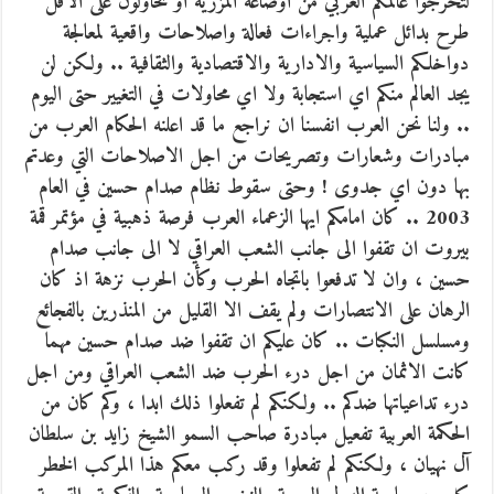
لتخرجوا عالمكم العربي من اوضاعه المزرية او تحاولون على الاقل
طرح بدائل عملية واجراءات فعالة واصلاحات واقعية لمعالجة
دواخلكم السياسية والادارية والاقتصادية والثقافية .. ولكن لن
يجد العالم منكم اي استجابة ولا اي محاولات في التغيير حتى اليوم
.. ولنا نحن العرب انفسنا ان نراجع ما قد اعلنه الحكام العرب من
مبادرات وشعارات وتصريحات من اجل الاصلاحات التي وعدتم
بها دون اي جدوى ! وحتى سقوط نظام صدام حسين في العام
2003 .. كان امامكم ايها الزعماء العرب فرصة ذهبية في مؤتمر قمة
بيروت ان تقفوا الى جانب الشعب العراقي لا الى جانب صدام
حسين ، وان لا تدفعوا باتجاه الحرب وكأن الحرب نزهة اذ كان
الرهان على الانتصارات ولم يقف الا القليل من المنذرين بالفجائع
ومسلسل النكبات .. كان عليكم ان تقفوا ضد صدام حسين مهما
كانت الاثمان من اجل درء الحرب ضد الشعب العراقي ومن اجل
درء تداعياتها ضدكم .. ولكنكم لم تفعلوا ذلك ابدا ، وكم كان من
الحكمة العربية تفعيل مبادرة صاحب السمو الشيخ زايد بن سلطان
آل نهيان ، ولكنكم لم تفعلوا وقد ركب معكم هذا المركب الخطر