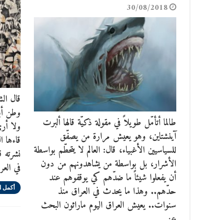
30/08/2018
قال ال
وطن أب
طالما أتأمّل طويلاً في مقولة ذكيّة قالها ألبرت
ولا أر
آينشتاين، وهو يعيش مرارة من يصفّق
قاءها ا
للسياسيين الأغبياء، قال: العالم لا يتحطّم بواسطة
نشرته ق
الأشرار، بل بواسطة من يشاهدونهم من دون
في العر
أن يفعلوا شيئاً ما ضدّهم كي يوقفوهم عند
حدّهم.. وهذا ما يحدث في العراق منذ
أكمل ا
سنوات.. يعيش العراق اليوم ماراثون البحث
عن …