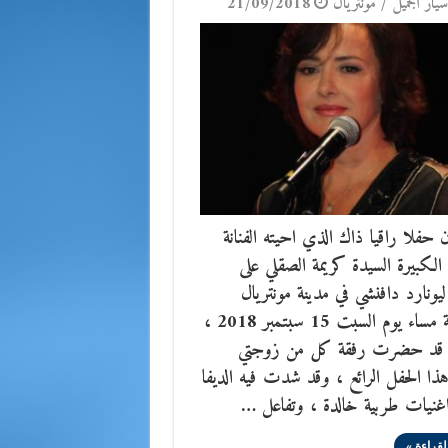
يّار الجَميل / مونتريال
21/09/2018
 حفلا راقيا ذاك الذي احيته الفنانة
ة الكبيرة السيدة كريمة الصقلي على
ونارد دافنشي في مدينة مونتريال
الكندية مساء يوم السبت 15 سبتمبر 2018 ،
قد حضرت رفقة كل من زوجتي
هذا الحفل الرائع ، وقد شدت فيه الديفا
اغنيات طربية خالدة ، وتفاعل …
لقراءة »