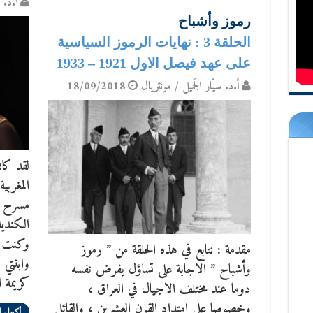
أ.د. س
رموز وأشباح
الحلقة 3 : نهايات الرموز السياسية
على عهد فيصل الاول 1921 – 1933
أ.د. سيّار الجَميل / مونتريال
18/09/2018
لقد كان
المغربي
مسرح لي
وكنت 
مقدمة : نتابع في هذه الحلقة من ” رموز
وابنتي 
وأشباح ” الاجابة على تساؤل يفرض نفسه
كريمة 
دوما عند مختلف الاجيال في العراق ،
وخصوصا على امتداد القرن العشرين ، والقائل
أكمل ا