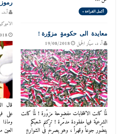
رموز 
أ.د. 
أكمل القراءة »
الاميركي
معايدة الى حكومةٍ مزوّرة !
018
أ. د. سيّار الجَميل
19/08/2018
قال ال
لمّا كانت الانتخابات مفضوحة مزوّرة ! لمّا كانت
على فر
الشرعيّة فيها مفقودة مدمّرة ! تركتم شعبكم
وماذا 
يتضّور جوعاً وقهراً ، وهو يصرخُ في الشوارعِ
العين 