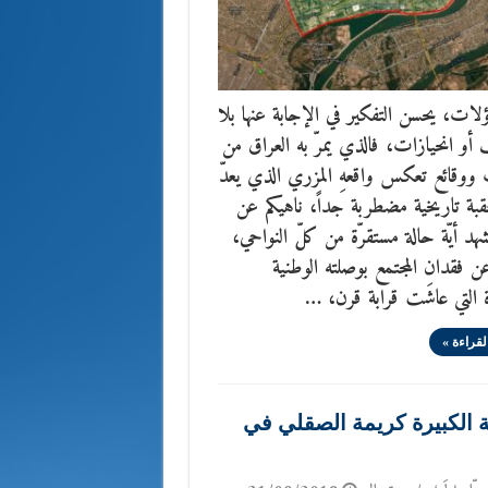
اؤلات، يحسن التفكير في الإجابة عنها بلا
و انحيازات، فالذي يمرّ به العراق من
ووقائع تعكس واقعهِ المزري الذي يعدّ
بة تاريخية مضطربة جداً، ناهيكم عن
يشهد أيّة حالة مستقرّة من كلّ النواحي،
ن فقدان المجتمع بوصلته الوطنية
 التي عاشَت قرابة قرن، …
لقراءة »
نة الكبيرة كريمة الصقلي في