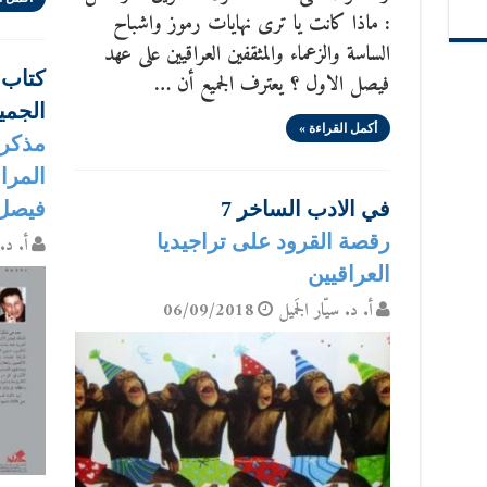
: ماذا كانت يا ترى نهايات رموز واشباح
الساسة والزعماء والمثقفين العراقيين على عهد
كتاب ج
فيصل الاول ؟ يعترف الجميع أن …
الجمي
أكمل القراءة »
المرا
في الادب الساخر 7
فيصل 
رقصة القرود على تراجيديا
أ. د. 
العراقيين
أ. د. سيّار الجَميل
06/09/2018