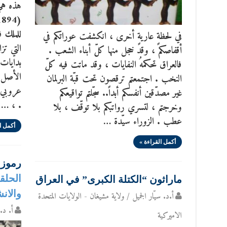
هذه هي
للملك ف
في لحظةٍ عاريةٍ أخرى ، انكشفت عوراتكم في
التي تز
أقفاصكم ، وقد خجل منها كلّ أبناء الشعب .
بدايات
فالعراق تحكمهُ النفايات ، وقد ماتت فيه كلّ
الأصل ،
النخب . اجتمعتم ترقصون تحت قبّة البرلمان
عروبي ا
غير مصدّقين أنفسكم أبداً.. سجّلتم تواقيعكم
. ، …
وخرجتم ، لتسري رواتبكم بلا توقّف ، بلا
عطب . الزوراء سيّدة …
أكمل ا
أكمل القراءة »
رموز 
ماراثون “الكتلة الكبرى” في العراق
والان
أ.د. سيّار الجميل / ولاية مشيغان - الولايات المتحدة
أ. د. 
الاميركية