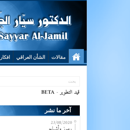
مقالات
الشأن العراقي
افكار
آخر ما نشر
23/08/2020
رموز وأشباح