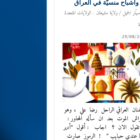
وأشباح منسيّة في العراق
سيّار الجميل / ولاية مشيغان - الولايات المتحدة
ة
29/08/2
فنان العراقي الراحل رضا علي ، وهو
اش الموت بعد ان سأله المحاور :
تقول الان ؟ اجاب : أقول “أدير
ما عندي حبايب ” ! الرموز صارت