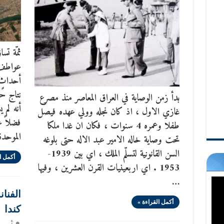
ثمّة تس
عواطف أ
أحداثٍ 
نتاج حق
بدأ زمن الوصاية في العراق المعاصر منذ مصرع
أنه لم 
غازي الاول ، اذ كان نجله وولي عهده فيصل
فضلاً ع
طفلا وعمره 4 سنوات ، فكان ان غدا ملكا
الموحدة
تحت وصاية خاله الامير عبد الاله حتى بلوغه
السن القانونية لتسلّم الملك ، اي بين 1939-
أكمل ا
1953 . اي اربعينيات القرن العشرين ، وفيها
…
الفنا
أكمل القراءة »
كندا