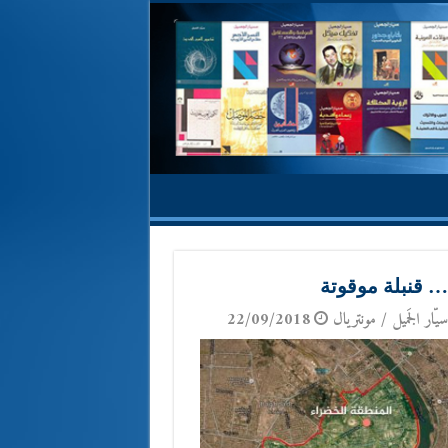
… قنبلة موقوتة
يّار الجَميل / مونتريال
22/09/2018