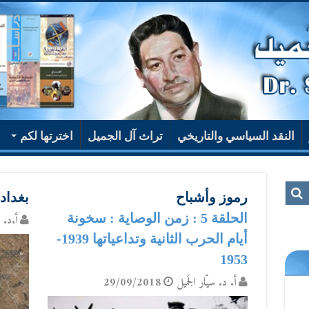
النقد السياسي والتاريخي
تراث آل الجميل
اخترتها لكم
رموز وأشباح
بغداد
الحلقة 5 : زمن الوصاية : سخونة
أ.د. س
أيام الحرب الثانية وتداعياتها 1939-
1953
أ. د. سيّار الجَميل
29/09/2018