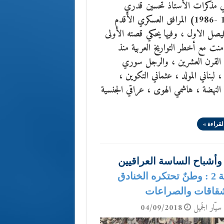
 مذكرات الأستاذ تحسين قدري
(1894 -1986) المرافق العسكري الأقدم
يصل الاول ، وفيها يحكي قصته الأولى
امنت مع أخطر التواريخ العربية منذ
 القرن العشرين ، والرجل سوري
 لبناني المولد ، عثماني التكوين ،
لنهضة ، هاشمي الهوى ، عراقي الجنسية
لقراءة »
وأشباح الساسة العراقيين
الحلقة 2 : وطنٌ تحتكره الخنادق
شقاقات والصراعات
سيّار الجَميل
04/09/2018