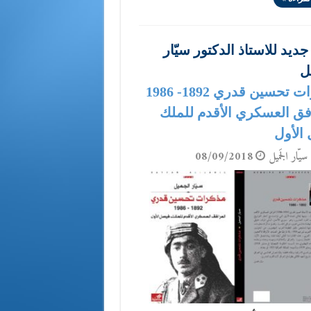
ديد للاستاذ الدكتور سيّار
ل
مذكرات تحسين قدري 1892- 1986
فق العسكري الأقدم للملك
الأول
سيّار الجَميل
08/09/2018