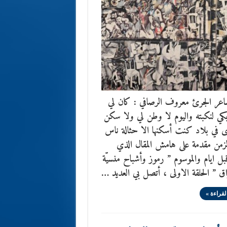
شاعر الجرئ معروف الرصافي : كان لي
كي لنكبته واليوم لا وطن لي ولا سكن
ى في بلاد كنت أسكنها الا حثالة ناس
لزمن مقدمة على هامش المقال الذي
بل ايام والموسوم ” رموز وأشباح منسيّة
اق ” الحلقة الاولى ، أتصل بي العديد …
لقراءة »