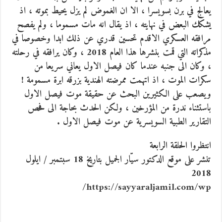
يعالج في برن بسويسرا ، الا ان الغموض لم يزل يحيط بموته ، اذ
يشكك البعض في نهايته ، اذ يقال انه مات مسموما ، ولم يفصح
مرافقه العسكري الاقدم تحسين قدري عن ذلك ابدا وخصوصا في
مذكراته التي قمت بنشرها هذا العام 2018 ، وكان يرافقه في رحلته
، وكان الى جنبه عندما كان فيصل الاول يعاني سريعا من
سكرات الموت ، اذ اتهمت ممرضته الهندية بزرقه ابرة مسمومة !
ويصعب على الكثيرين البحث عن حقيقة موت فيصل الاول
باستثناء ندرة من المؤرخين ، ولكن الحدث بحاجة الى فحص
التقارير الطبية السويسرية عن موت فيصل الاول .
انتظروا الحلقة الرابعة
تنشر على موقع الدكتور سيّار الجميل بتاريخ 18 سبتمبر / ايلول
2018
https://sayyaraljamil.com/wp/