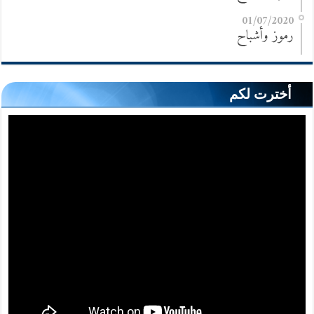
01/07/2020
رموز وأشباح
أخترت لكم