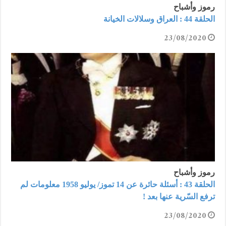
رموز وأشباح
الحلقة 44 : العراق وسلالات الخيانة
23/08/2020
رموز وأشباح
الحلقة 43 : أسئلة حائرة عن 14 تموز/ يوليو 1958 معلومات لم
ترفع السّرية عنها بعد !
23/08/2020