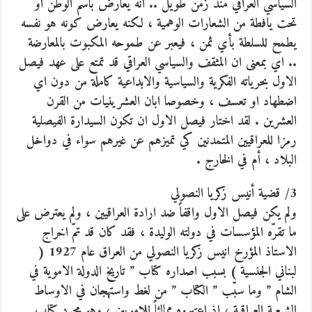
السياسي العراقي منذ زمن طويل .. انه يعارض باسم الوطن او
تحت يافطة من الشعارات الوهمية ، لكنه يعارض كونه هو نفسه
يطمح للسلطة بأي ثمن ، فيعبر عن طموحه المكبوت بالمعارضة
.. اي بمعنى ان المثقف والسياسي العراقي قد تمتع على عهد فيصل
الاول بحرياته الفكرية والسياسية والابداعية كاملة من دون اي
اضطهاد او تعسف ، وخصوصا ابان العشرينيات من القرن
العشرين . لقد اختار فيصل الاول ان تكون السيدارة الفيصلية
رمزا للعراقيين المتمدنين كي تميزهم عن غيرهم سواء في دواخل
البلاد ، أم في الخارج .
3/ قضية أنيس زكريا النصولي
ولم يكن فيصل الاول واقفاً ضد ارادة العراقيين ، ولم يعترض على
ما تقرّه المؤسسات في دولته الوليدة ، فقد كان قد تمّ اخراج
الاستاذ المؤرخ انيس زكريا النصولي من العراق عام 1927 (
لبناني الجنسية ) بسبب اصداره كتاب ” تاريخ الدولة الاموية في
الشام ” وما سبّب ” الكتاب ” من لغط واستهجان في الاوساط
الشيعية العراقية ، اذ اعتبروه ممالئاً للامويين ، وهو مجرد كتاب