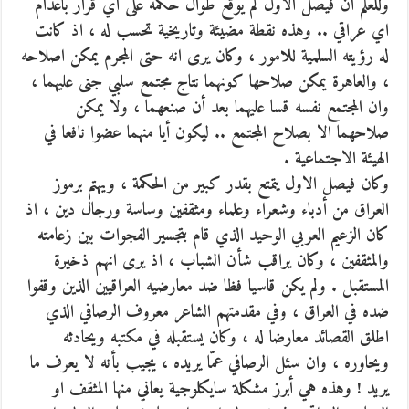
وللعلم ان فيصل الاول لم يوقّع طوال حكمه على اي قرار باعدام
اي عراقي .. وهذه نقطة مضيئة وتاريخية تحسب له ، اذ كانت
له رؤيته السلمية للامور ، وكان يرى انه حتى المجرم يمكن اصلاحه
، والعاهرة يمكن صلاحها كونهما نتاج مجتمع سلبي جنى عليهما ،
وان المجتمع نفسه قسا عليهما بعد أن صنعهما ، ولا يمكن
صلاحهما الا بصلاح المجتمع .. ليكون أيا منهما عضوا نافعا في
الهيئة الاجتماعية .
وكان فيصل الاول يتمتع بقدر كبير من الحكمة ، ويهتم برموز
العراق من أدباء وشعراء وعلماء ومثقفين وساسة ورجال دين ، اذ
كان الزعيم العربي الوحيد الذي قام بتجسير الفجوات بين زعامته
والمثقفين ، وكان يراقب شأن الشباب ، اذ يرى انهم ذخيرة
المستقبل . ولم يكن قاسيا فظا ضد معارضيه العراقيين الذين وقفوا
ضده في العراق ، وفي مقدمتهم الشاعر معروف الرصافي الذي
اطلق القصائد معارضا له ، وكان يستقبله في مكتبه ويحادثه
ويحاوره ، وان سئل الرصافي عمّا يريده ، يجيب بأنه لا يعرف ما
يريد ! وهذه هي أبرز مشكلة سايكلوجية يعاني منها المثقف او