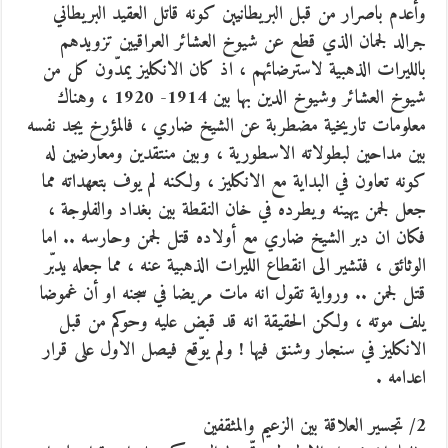
وأعدم باصرار من قبل البريطانيين كونه قاتل العقيد البريطاني
جرالد لجمان الذي قطع عن شيوخ العشائر العراقيين تزويدهم
بالليرات الذهبية لاسترضائهم ، اذ كان الانكليز يمدّون كل من
شيوخ العشائر وشيوخ الدين بها بين 1914- 1920 ، وهناك
معلومات تاريخية مضطربة عن الشيخ ضاري ، فالمؤرخ يجد نفسه
بين مداحين لبطولاته الاسطورية ، وبين منتقدين ومعارضين له
كونه تعاون في البداية مع الانكليز ، ولكنه لم يوف بتعهداته مما
جعل لجمن يهينه ويطرده في خان النقطة بين بغداد والفلوجة ،
فكان ان دبر الشيخ ضاري مع أولاده قتل لجمن وحارسه .. اما
الوثائق ، فتشير الى انقطاع الليرات الذهبية عنه ، مما جعله يدبّر
قتل لجمن .. ورواية تقول انه مات مريضا في سجنه او أن غموضا
يلف موته ، ولكن الحقيقة انه قد قبض عليه وحوكم من قبل
الانكليز في سنجار وشنق فيها ! ولم يوّقع فيصل الاول على قرار
اعدامه .
2/ تجسير العلاقة بين الزعيم والمثقفين