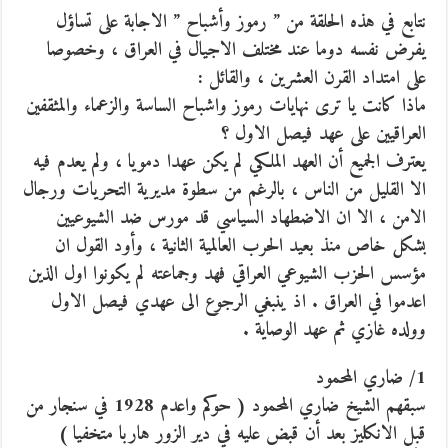
نتابع في هذه الحلقة من ” رموز وأشباح ” الاجابة على تساؤل
يفرض نفسه دوما عند مختلف الاجيال في العراق ، وخصوصا
على امتداد القرن العشرين ، والقائل :
ماذا كانت يا ترى نهايات رموز واشباح الساسة والزعماء والمثقفين
العراقيين على عهد فيصل الاول ؟
يعترف الجميع أن العهد الملكي لم يكن عهدا دمويا ، ولم يعدم فيه
الا القليل من الناس ، بالرغم من سطوة مديرية التحريات ورجال
الامن ، الا ان الاضطهاد السياسي قد مورس ضد الشيوعيين
بشكل خاص منذ بعيد الحرب العالمية الثانية ، وأود القول ان
مؤسس الحزب الشيوعي العراقي فهد وجماعته لم يكونوا اول الذين
اعدموا في العراق . اذ ينبغي الرجوع الى عهدي فيصل الاول
وولده غازي ثم عهد الوصاية .
1/ ضاري المحمود
سبقهم الشيخ ضاري المحمود ( حوكم واعدم 1928 في سنجار من
قبل الانكليز بعد أن قبض عليه في دير الزور هاربا متخفيا )