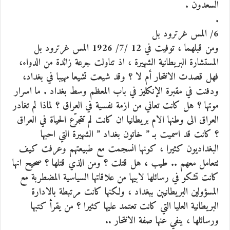
السعدون .
.
6/ المس غرترود بل
ومن قبلهما ، توفيت في 12 /7/ 1926 المس غرترود بل
المستشارة البريطانية الشهيرة ، اذ تناولت جرعة زائدة من الدواء،
فهل قصدت الانتحار أم لا ؟ وقد شيعت تشيعا مهيبا في بغداد،
ودفنت في مقبرة الإنكليز في باب المعظم وسط بغداد . ما اسرار
موتها ؟ هل كانت تعاني من ازمة نفسية في العراق ؟ لماذا لم تغادر
العراق الى وطنها الام بريطانيا ان كانت لم تتجرّع الحياة في العراق
؟ كانت قد اسميت بـ ” خاتون بغداد ” الشهيرة التي احبها
البغداديون كثيرا ، كونها انسجمت مع طبيعتهم وعرفت كيف
تتعامل معهم .. طيب ، هل قتلت ؟ ومن الذي قتلها ؟ صحيح انها
كانت تشكو في رسائلها لابيها من علاقاتها السياسية المضطربة مع
المسؤولين البريطانيين ببغداد ، ولكنها كانت مرتبطة بالادارة
البريطانية العليا التي كانت تعتمد عليها كثيرا ؟ من يقرأ كتبها
ورسائلها ، ينفي عنها صفة الانتحار ..