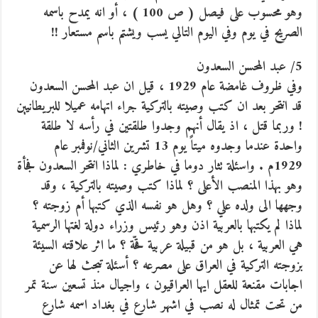
وهو محسوب على فيصل ( ص 100 ) ، أو انه يمدح باسمه
الصريح في يوم وفي اليوم التالي يسب ويشتم باسم مستعار !!
5/ عبد المحسن السعدون
وفي ظروف غامضة عام 1929 ، قيل ان عبد المحسن السعدون
قد انتحر بعد ان كتب وصيته بالتركية جراء اتهامه عميلا للبريطانيين
! وربما قتل ، اذ يقال أنهم وجدوا طلقتين في رأسه لا طلقة
واحدة عندما وجدوه ميتاً يوم 13 تشرين الثاني/نوفمبر عام
1929م . واسئلة تثار دوما في خاطري : لماذا انتحر السعدون فجأة
وهو بهذا المنصب الأعلى ؟ لماذا كتب وصيته بالتركية ، وقد
وجهها الى ولده علي ؟ وهل هو نفسه الذي كتبها أم زوجته ؟
لماذا لم يكتبها بالعربية اذن وهو رئيس وزراء دولة لغتها الرسمية
هي العربية ، بل هو من قبيلة عربية قحّة ؟ ما اثر علاقته السيئة
بزوجته التركية في العراق على مصرعه ؟ أسئلة تبحث لها عن
اجابات مقنعة للعقل ايها العراقيون ، واجيال منذ تسعين سنة تمر
من تحت تمثال له نصب في اشهر شارع في بغداد اسمه شارع