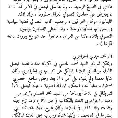
عادي في التاريخ الوسيط .. ولم يتدّخل فيصل في الامر أبداً ، اذ
لم يعترض على مغادرة النصولي العراق مطرودا . وقد انتقد
اللبنانيون موقف العراقيين ، وجعلهم كتاب النصولي قضية سياسية
في حين انها مسألة تاريخية ، وقد احتفى اللبنانيون بوصول
النصولي بلاده عائدا من العراق ، فاسموا احد شوارع بيروت باسمه
تكريما له .
4/ محمد مهدي الجواهري
ويحكي لنا باقر السيد أحمد الحسني في ذكرياته عندما نصبه فيصل
الاول موظفا في البلاط الملكي عن محمد مهدي الجواهري وكان
شابا معمما ولم يثبت على أمر ، اذ بعد رفض ساطع الحصري
استمراره معلماً لعدم استكماله اوراقه الثبوتية ، عينّه فيصل الآول
تشريفاتي في بلاطه بوساطة من السيد محمد الصدر بالرغم من
وصف الجواهري للملك بالكذاب ( ص 97 ) وقد نزع جبتّه
وعمامته وغدا افنديا في البلاط وكان يحرج الملك بقصائده التي
ينشرها في الصحف ، وكلها شتائم وسباب بحق العائلة المالكة ،