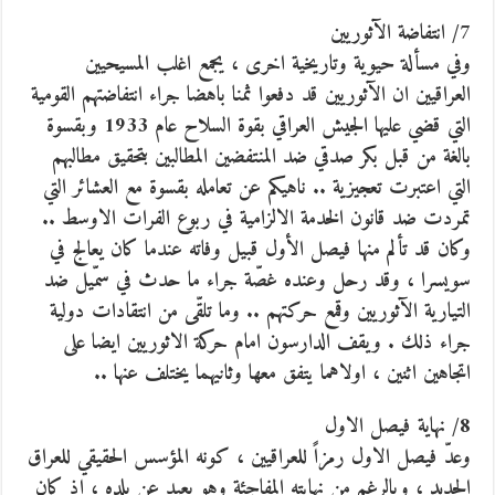
7/ انتفاضة الآثوريين
وفي مسألة حيوية وتاريخية اخرى ، يجمع اغلب المسيحيين
العراقيين ان الآثوريين قد دفعوا ثمنا باهضا جراء انتفاضتهم القومية
التي قضي عليها الجيش العراقي بقوة السلاح عام 1933 وبقسوة
بالغة من قبل بكر صدقي ضد المنتفضين المطالبين بتحقيق مطالبهم
التي اعتبرت تعجيزية .. ناهيكم عن تعامله بقسوة مع العشائر التي
تمردت ضد قانون الخدمة الالزامية في ربوع الفرات الاوسط ..
وكان قد تألم منها فيصل الأول قبيل وفاته عندما كان يعالج في
سويسرا ، وقد رحل وعنده غصّة جراء ما حدث في سمّيل ضد
التيارية الآثوريين وقمع حركتهم .. وما تلقّى من انتقادات دولية
جراء ذلك . ويقف الدارسون امام حركة الاثوريين ايضا على
اتجاهين اثنين ، اولاهما يتفق معها وثانيهما يختلف عنها ..
8/ نهاية فيصل الاول
وعدّ فيصل الاول رمزاً للعراقيين ، كونه المؤسس الحقيقي للعراق
الجديد ، وبالرغم من نهايته المفاجئة وهو بعيد عن بلده ، اذ كان