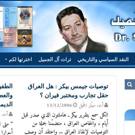
النقد السياسي والتاريخي
تراث آل الجميل
اخترتها لكم
توصيات جيمس بيكر : هل العراق
الطفيل
حقل تجارب ومختبر فيران ؟
والعص
الديم
أ.د. سيّار الجَميل
13/12/2006
الكل سمع بتقرير بيكر ـ هاملتون الذي صدر قبل
أ.د. س
أيام ، والخاص العراق ، متضمّنا جملة من
” متى ا
التوصيات لإنقاذ العراق .. واعتقد أن وصف
أحرارا 