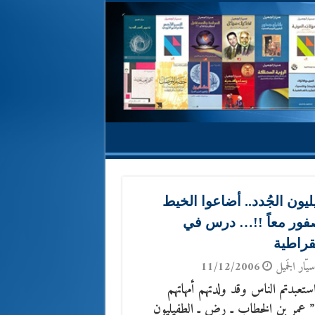
يون الجُدد.. أضاعوا الخيط
فور معاً !!… درس في
قراطية
يّار الجَميل
11/12/2006
ستعبدتم الناس وقد ولدتهم أمهاتهم
” عمر بن الخطاب ـ رض ـ الطفيليون