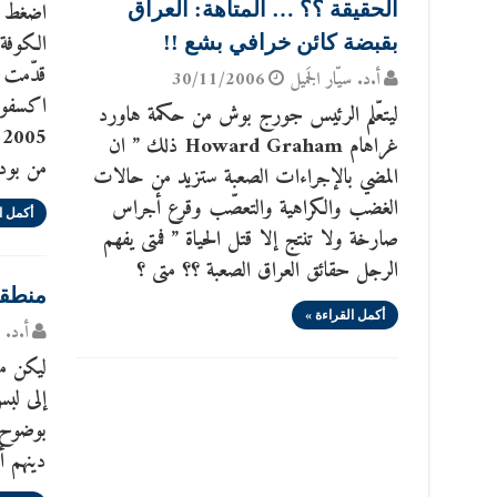
اضغط ل
الحقيقة ؟؟ … المتاهة: العراق
الكوفة
بقبضة كائن خرافي بشع !!
قدّمت س
أ.د. سيّار الجَميل
30/11/2006
ليتعّلم الرئيس جورج بوش من حكمة هاورد
5
غراهام Howard Graham ذلك ” ان
من بودل
المضي بالإجراءات الصعبة ستزيد من حالات
الغضب والكراهية والتعصّب وقرع أجراس
أكمل ا
صارخة ولا تنتج إلا قتل الحياة ” فمتى يفهم
الرجل حقائق العراق الصعبة ؟؟ متى ؟
منطقت
أكمل القراءة »
أ.د. س
ليكن مع
إلى لبس
بوضوح :
دينهم أ