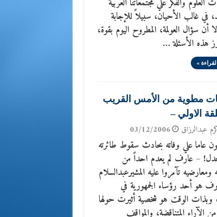
 العلوم والفكر علي مجتمعاتنا العربية
، في غالب الأحيان، سبيلاً للإجابة
إلا أن سؤال العولمة، المطروح اليوم بقوة،
رز هذه الأسئلة …
لقراءة »
 مطوية من الأمس القريب
قة الاولي –
رم عبدالرزاق
03/12/2006
ن عاما علي وفاته بحادث سقوط طائرته
للجدل! – عارف لم يعدم احداً من
معارضيه تآمروا عليه المشيرعبدالسلام
رف هو أحد رؤساء الجمهورية في
، وبذات الوقت هو شخصية أثيرت حولها
من الآراء المتناقضة، والمواقف