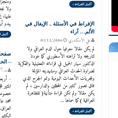
ومنجزات
أكمل القراءة »
ولا نجد
عليها، 
يبدو أب
الإفراط في الأسئلة .. الإيغال في
الألم… آراء
أكمل ا
علي الاسكندري
03/12/2006
لم يكن مقالا معرفيا حول الدم العراقي ولا
صفحات
لتاريخه ولا لراهنه الأسطوري كما عودنا
– الحل
الدكتور سيار الجميل في قراءاته التحليلية والفكرية
لضراوة الحدث العراقي ومشهديته المؤلمة
د. أك
ولمجريات الأحداث اليومية ونمو الجرح الذي
– أربعو
فاق تصور كثير من المحللين والدارسين ، لم
المثير 
يكن مقالا ولم تكن قراءة متأنية( للظاهرة
خصومه و
العراقية )كما سماها …
محمد عا
العراق
أكمل القراءة »
الكثير 