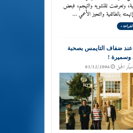
لية، وتعرضت للتشويه والتهجم، فبعض
تهمته بالطائفية والتحيز الأعمي …
لقراءة »
عند ضفاف التايمس بصحبة
 وسميرة !
يّار الجَميل
03/12/2006