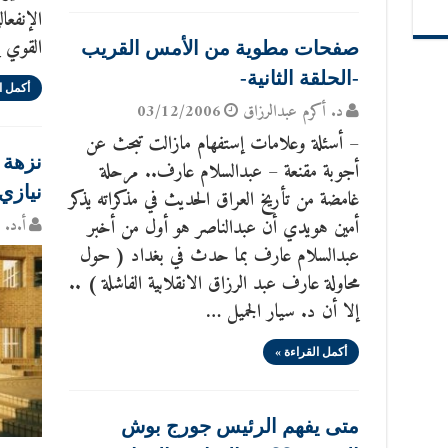
الإنفعا
القوي إ
صفحات مطوية من الأمس القريب
-الحلقة الثانية-
أكمل ا
د. أكرم عبدالرزاق
03/12/2006
– أسئلة وعلامات إستفهام مازالت تبحث عن
نزهة 
أجوبة مقنعة – عبدالسلام عارف.. مرحلة
نيازي
غامضة من تأريخ العراق الحديث في مذكراته يذكر
أمين هويدي أن عبدالناصر هو أول من أخبر
أ.د. س
عبدالسلام عارف بما حدث في بغداد ( حول
محاولة عارف عبد الرزاق الانقلابية الفاشلة ) ..
إلا أن د. سيار الجميل …
أكمل القراءة »
متى يفهم الرئيس جورج بوش