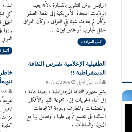
الرئيس بوش للتقرير بالقساوة ،لأنه يعيد
الجدد .
الولايات المتحدة الأمريكية إلى نقطة الصفر
كل الجي
وكأن لم يحدث شيئا في العراق ، وكأن العراق
الجيل 
حقل تجارب أو مختبر فيران …
برزوا ف
العربي
أكمل القراءة »
أكمل ا
الطفيلية الإعلامية تفترس الثقافة
الديمقراطية !!
خاطرة
تنويعا
أ.د. سيّار الجَميل
07/12/2006
يشير مفهوم الثقافة الديمقراطية ، بصفة عامة ،
جمعة 
إلى أداء الحريات إزاء مجموعة القيم والأفكار
تنويعاً
والمعتقدات والمعارف وحزمة الاتجاهات
الجميل 
السائدة في مجتمع تّربى عليها ، وتعامل بها مع
مزامنات
الدولة والسلطات .
كثيرة ه