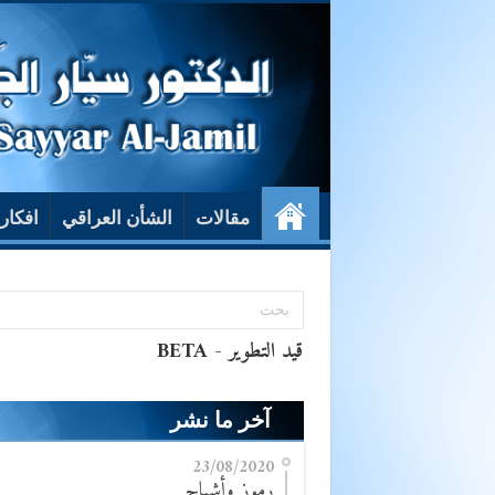
مقالات
الشأن العراقي
افكار
آخر ما نشر
23/08/2020
رموز وأشباح