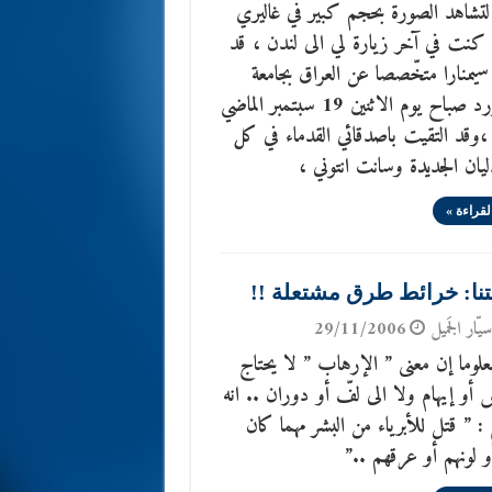
تشاهد الصورة بحجم كبير في غاليري
 كنت في آخر زيارة لي الى لندن ، قد
يمنارا متخّصصا عن العراق بجامعة
اكسفورد صباح يوم الاثنين 19 سبتمبر الماضي
200 ،وقد التقيت باصدقائي القدماء في كل
يان الجديدة وسانت انتوني ،
لقراءة »
نا: خرائط طرق مشتعلة !!
يّار الجَميل
29/11/2006
لوما إن معنى ” الإرهاب ” لا يحتاج
 أو إيهام ولا الى لفّ أو دوران .. انه
 ” قتل للأبرياء من البشر مهما كان
و لونهم أو عرقهم ..”