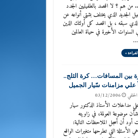
. من هم ؟ لا اقصد بالطفيليين الجدد
ل الجديد الذي يختلف بشتى أنواعه عن
الذي سبقه ، بل اقصد كل أولئك الذين
ي السنوات الأخيرة في حياة العالمين
 …
لقراءة »
 بين المسافات… كرة الثلج..
ً علي مزامنات سّيار الجميل
الحلفي
03/12/2006
 علي مداخلات الأستاذ الدكتور سيار
بشأن موضوعة العولمة، في زاويته
 أود أن أسجل الملاحظات التالية:
ي الأسئلة التي تطرحها متغيرات الواقع