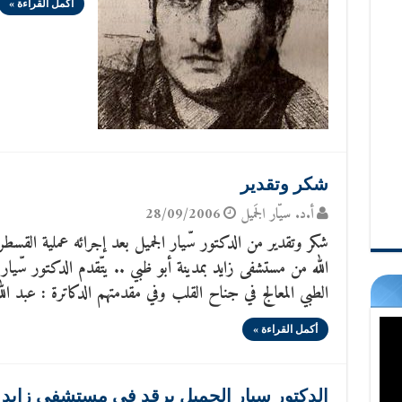
أكمل القراءة »
شكر وتقدير
أ.د. سيّار الجَميل
28/09/2006
شكر وتقدير من الدكتور سّيار الجميل بعد إجرائه عملية القسط
الله من مستشفى زايد بمدينة أبو ظبي .. يتّقدم الدكتور سّيار ا
الطبي المعالج في جناح القلب وفي مقدمتهم الدكاترة : عبد ا
أكمل القراءة »
الدكتور سيار الجميل يرقد في مستشفى زايد