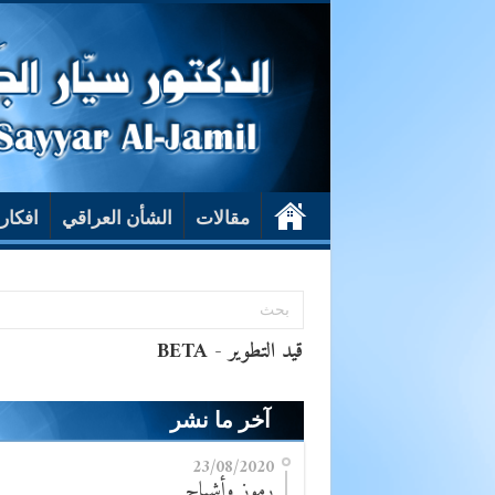
مقالات
الشأن العراقي
افكار
آخر ما نشر
23/08/2020
رموز وأشباح