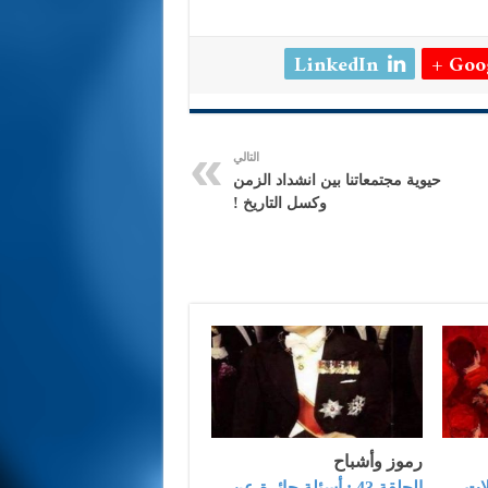
LinkedIn
Goog
التالي
حيوية مجتمعاتنا بين انشداد الزمن
وكسل التاريخ !
رموز وأشباح
لالات
الحلقة 43 : أسئلة حائرة عن