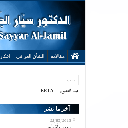
مقالات
الشأن العراقي
افكار
آخر ما نشر
23/08/2020
رموز وأشباح