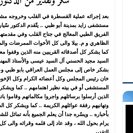
شكر وتقدير من الدكتور س
بعد إجرائه عملية القسطرة في القلب وخروجه مشا
مستشفى زايد بمدينة أبو ظبي .. يتّقدم الدكتور سّيا
الفريق الطبي المعالج في جناح القلب وفي مقدمتهم 
الظاهري و م. بيلا والى كل الأخوات الممرضات والمم
كما يشكر كل أصدقائه القريبين منه الذين وقفوا مع
السيد مجيد الحسني آل السيد عيسى والأستاذ المهن
بشكر خاص إلى مجلس العمل العراقي بابو ظبي و
خان رئيس المجلس وكل أعضائه الكرام وكل الإخوة ا
المستشفى أو في بيته نظير اهتمامهم .. كما ويشكر ك
الذين أرسلوا برسائلهم واجروا مكالماتهم وقاموا بات
وتهانيهم رفقة عوائلهم الكريمة .. كما ويشكر كل 
بأخباره .. ويسّره جدا أن يعلم الجميع بأنه تماثل لل
يرام بحول الله ، وقد عاد إلى قلمه وقرائه والى 
التقدير .