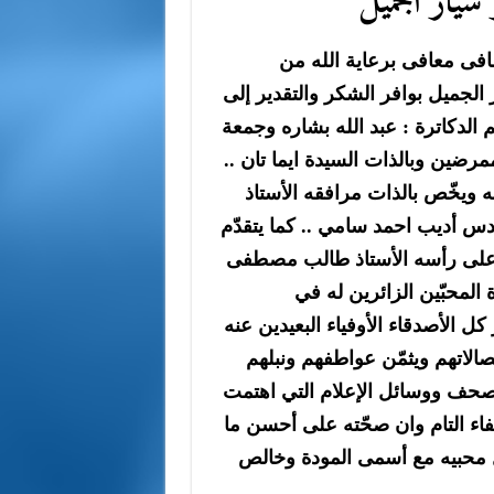
ّيار الجميل
فى معافى برعاية الله من
ر الجميل بوافر الشكر والتقدير إلى
الدكاترة : عبد الله بشاره وجمعة
رضين وبالذات السيدة ايما تان ..
ه ويخّص بالذات مرافقه الأستاذ
دس أديب احمد سامي .. كما يتقدّم
على رأسه الأستاذ طالب مصطفى
لمحبّين الزائرين له في
ل الأصدقاء الأوفياء البعيدين عنه
صالاتهم ويثمّن عواطفهم ونبلهم
الصحف ووسائل الإعلام التي اهتمت
شفاء التام وان صحّته على أحسن ما
كل محبيه مع أسمى المودة وخالص