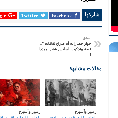
le +
Twitter
Facebook
شاركها
السابق
حوار حضارات أم صراع ثقافات ؟..
قصة بيندكيت السادس عشر نموذجا
!
مقالات مشابهة
رموز وأشباح
رموز وأشباح
الحلقة 45 : وقفة عند مبادئ
الحلقة 44 : العراق وس