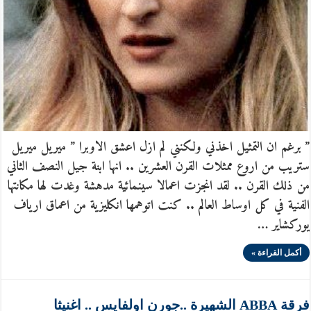
” برغم ان التمثيل اخذني ولكنني لم ازل اعشق الاوبرا ” ميريل ميريل
ستريب من اروع ممثلات القرن العشرين .. انها ابنة جيل النصف الثاني
من ذلك القرن .. لقد انجزت اعمالا سينمائية مدهشة وغدت لها مكانتها
الفنية في كل اوساط العالم .. كنت اتوهمها انكليزية من اعماق ارياف
يوركشاير …
أكمل القراءة »
فرقة ABBA الشهيرة ..جورن اولفايس .. اغنيثا