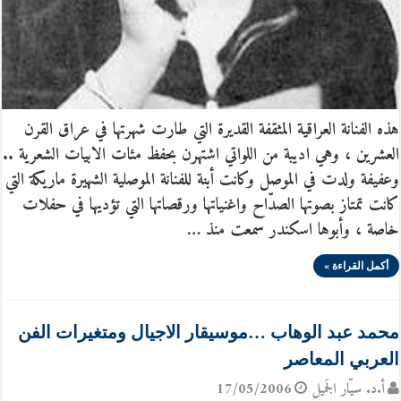
هذه الفنانة العراقية المثقفة القديرة التي طارت شهرتها في عراق القرن
العشرين ، وهي اديبة من اللواتي اشتهرن بحفظ مئات الابيات الشعرية ..
وعفيفة ولدت في الموصل وكانت أبنة للفنانة الموصلية الشهيرة ماريكة التي
كانت تمتاز بصوتها الصدّاح واغنياتها ورقصاتها التي تؤديها في حفلات
خاصة ، وأبوها اسكندر سمعت منذ …
أكمل القراءة »
محمد عبد الوهاب …موسيقار الاجيال ومتغيرات الفن
العربي المعاصر
أ.د. سيّار الجَميل
17/05/2006