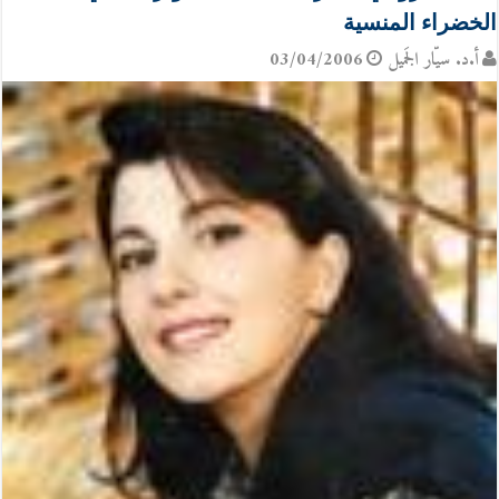
الخضراء المنسية
أ.د. سيّار الجَميل
03/04/2006