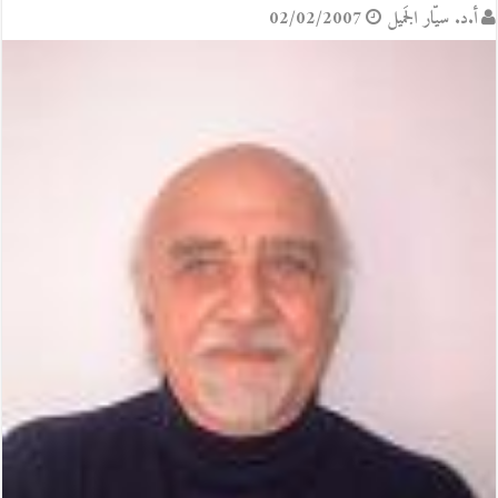
أ.د. سيّار الجَميل
02/02/2007