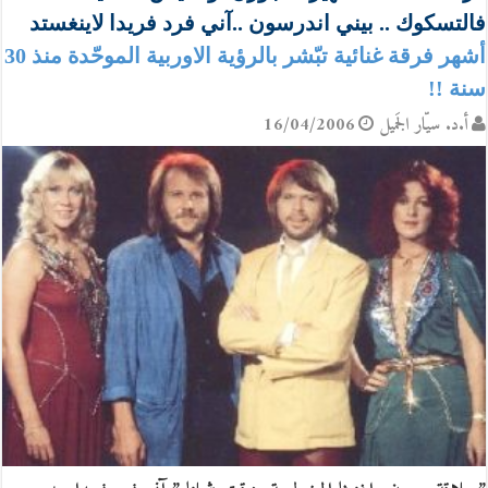
فالتسكوك .. بيني اندرسون ..آني فرد فريدا لاينغستد
أشهر فرقة غنائية تبّشر بالرؤية الاوربية الموحّدة منذ 30
سنة !!
أ.د. سيّار الجَميل
16/04/2006