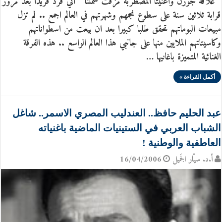
” علاقة جورن واغنيثا المضطربة مزقت شملنا ” آني فرد فريدا بعد مرور
قرابة ثلاثين سنة على سطوع نجمهم وشهرتهم في العالم اجمع .. لم تزل
مبيعات البوماتهم تحقق طلبا كبيرا بعد ان بيعت من اسطواناتهم
وكاسيتاتهم الملايين منها على جانبي هذا العالم الواسع .. هذه الفرقة
الغنائية المتميزة باغانيها …
أكمل القراءة »
عبد الحليم حافظ.. العندليب المصري الاسمر.. شاغل
الشباب العربي في الستينيات الماضية باغنياته
العاطفية والوطنية !
أ.د. سيّار الجَميل
16/04/2006