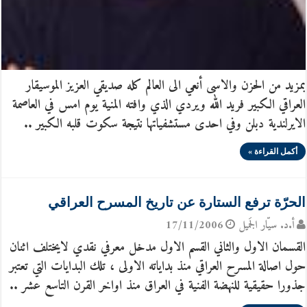
بمزيد من الحزن والاسى أنعي الى العالم كله صديقي العزيز الموسيقار
العراقي الكبير فريد الله ويردي الذي وافته المنية يوم امس في العاصمة
الايرلندية دبلن وفي احدى مستشفياتها نتيجة سكوت قلبه الكبير ..
أكمل القراءة »
الحرّة ترفع الستارة عن تاريخ المسرح العراقي
أ.د. سيّار الجَميل
17/11/2006
القسمان الاول والثاني القسم الاول مدخل معرفي نقدي لايختلف اثنان
حول اصالة المسرح العراقي منذ بداياته الاولى ، تلك البدايات التي تعتبر
جذورا حقيقية للنهضة الفنية في العراق منذ اواخر القرن التاسع عشر ..