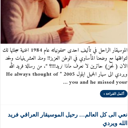
الموسيقار الراحل في تأليف احدى سمفونياته عام 1984 اغنية سجلتها لك
لتوافقها مع وضعنا المأساوي في الوطن العزيز!! ومنذ العشرينيات ولحد
الان ( نحن) حائرين لا نعرف ماذا نريد!!!؟ “. من رسالة فريد الله
ويردي الى سيار الجميل ايلول 2005 ” He always thought of
you and he missed your …
أكمل القراءة »
نعي الى كل العالم… رحيل الموسيقار العراقي فريد
الله ويردي