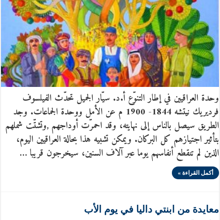
وحدة العراقيين في إطار التنوّع أ.د. سيّار الجميل تحدّث الفيلسوف
فرديريك نيتشه 1844- 1900 م عن الأمل ووحدة الجماعات. وجد
الطريق سيصل بالناس إلى نهايته، وقد احمرّت أوداجهم ,وتشتّت شملهم
بتأثير اجتيازهم كل البركان. ويمكن تشبيه هذا بحالة العراقيين اليوم،
الذين لم تنقطع أنفاسهم يوما عبر آلاف السنين، سيخرجون قريبا …
أكمل القراءة »
معايدة من ابنتي داليا في يوم الأب