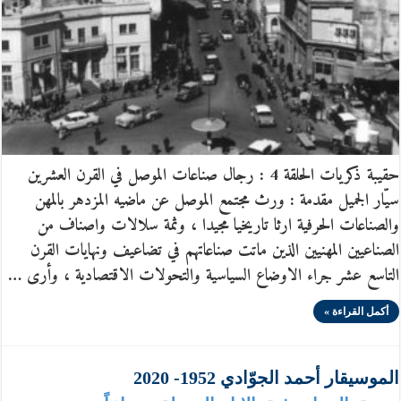
حقيبة ذكريات الحلقة 4 : رجال صناعات الموصل في القرن العشرين
سيّار الجميل مقدمة : ورث مجتمع الموصل عن ماضيه المزدهر بالمهن
والصناعات الحرفية ارثا تاريخيا مجيدا ، وثمة سلالات واصناف من
الصناعيين المهنيين الذين ماتت صناعاتهم في تضاعيف ونهايات القرن
التاسع عشر جراء الاوضاع السياسية والتحولات الاقتصادية ، وأرى …
أكمل القراءة »
الموسيقار أحمد الجوّادي 1952- 2020