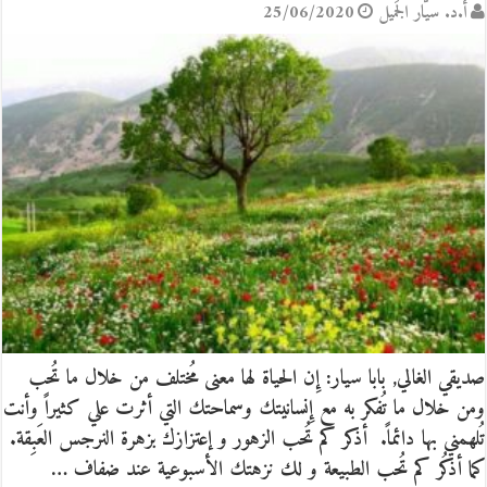
أ.د. سيّار الجَميل
25/06/2020
صديقي الغالي, بابا سيار: إِن الحياة لها معنى مُختلف من خلال ما تُحب
ومن خلال ما تُفكر به مع إِنسانيتك وسماحتك التي أثرت علي كثيراً وأنت
تُلهمني بها دائماً. ‎ أذكر كم تُحب الزهور و إعتزازك بزهرة النرجس العَبِقة.
كما أذكُر كم تُحب الطبيعة و لك نزهتك الأسبوعية عند ضفاف …