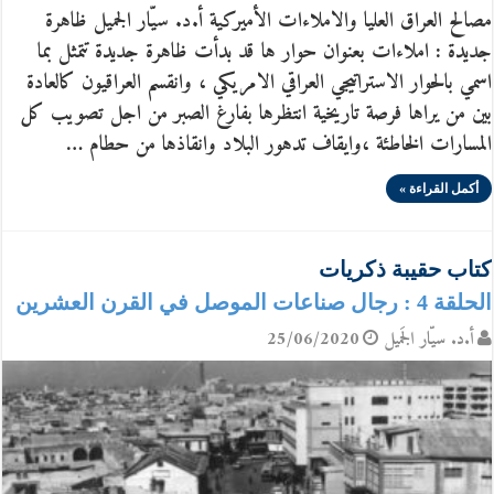
مصالح العراق العليا والاملاءات الأميركية أ.د. سيّار الجميل ظاهرة
جديدة : املاءات بعنوان حوار ها قد بدأت ظاهرة جديدة تتمثل بما
اسمي بالحوار الاستراتيجي ‬العراقي‭ ‬الامريكي‭ ‬، وانقسم العراقيون كالعادة
بين من يراها فرصة تاريخية انتظرها بفارغ الصبر من اجل تصويب كل
المسارات الخاطئة ،وايقاف تدهور البلاد وانقاذها من حطام …
أكمل القراءة »
كتاب حقيبة ذكريات
الحلقة 4 : رجال صناعات الموصل في القرن العشرين
أ.د. سيّار الجَميل
25/06/2020