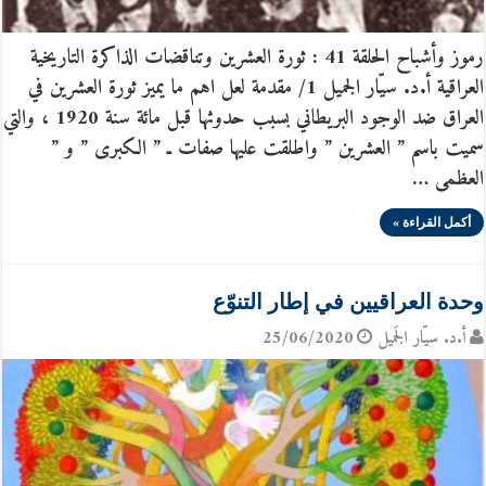
رموز وأشباح الحلقة 41 : ثورة العشرين وتناقضات الذاكرة التاريخية
العراقية أ.د. سيّار الجميل 1/ مقدمة لعل اهم ما يميز ثورة العشرين في
العراق ضد الوجود البريطاني بسبب حدوثها قبل مائة سنة 1920 ، والتي
سميت باسم ” العشرين ” واطلقت عليها صفات ـ ” الكبرى ” و ”
العظمى …
أكمل القراءة »
وحدة العراقيين في إطار التنوّع
أ.د. سيّار الجَميل
25/06/2020