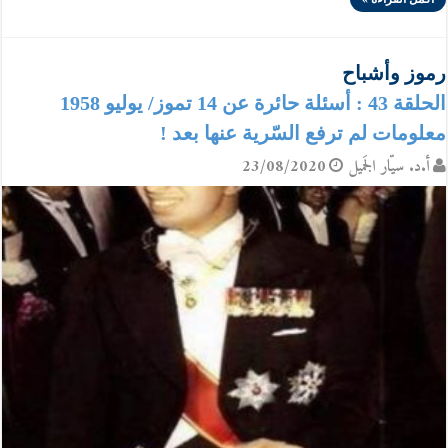
رموز وأشباح
الحلقة 43 : أسئلة حائرة عن 14 تموز/ يوليو 1958
معلومات لم ترفع السّرية عنها بعد !
أ.د. سيّار الجَميل
23/08/2020