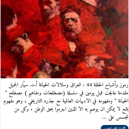
رموز وأشباح الحلقة 44 : العراق وسلالات الخيانة أ.د. سيّار الجميل
مقدمة عالجت قبل يومين في سلسلة (مصطلحات ومفاهيم ) مصطلح ”
الخيانة ” ومفهومه في الادبيات العالمية مع جذره التاريخي ، وهو مفهوم
بشع لا يمكن ان يوصم به الا الذين اجرموا بحق الوطن ، وكل من
تجسس على …
أكمل القراءة »