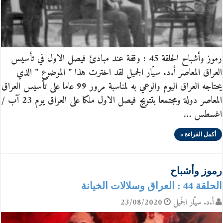
رموز وأشباح الحلقة 45 : وقفة عند مبادئ فيصل الاول في تأسيس
العراق المعاصر أ.د. سيّار الجميل لقد اخترت هذا ” الموضوع ” الذي
يحتاجه العراق اليوم والوعي به لمناسبة مرور 99 عاما على تأسيس العراق
المعاصر دولة ومجتمعا بتتويج فيصل الاول ملكا على العراق يوم 23 آب /
اغسطس …
أكمل القراءة »
رموز وأشباح
الحلقة 44 : العراق وسلالات الخيانة
أ.د. سيّار الجَميل
23/08/2020