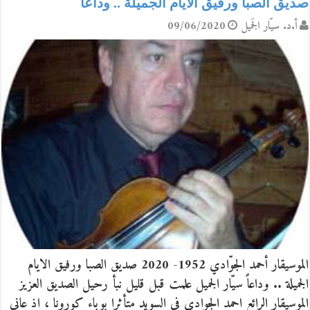
صديق الصبا ورفيق الايام الجميلة .. وداعاً
أ.د. سيّار الجَميل
09/06/2020
الموسيقار أحمد الجوّادي 1952- 2020 صديق الصبا ورفيق الايام
الجميلة .. وداعاً سيّار الجميل علمت قبل قليل نبأ رحيل الصديق العزيز
الموسيقار الرائع احمد الجوادي في السويد متأثرا بوباء كورونا ، اذ عانى