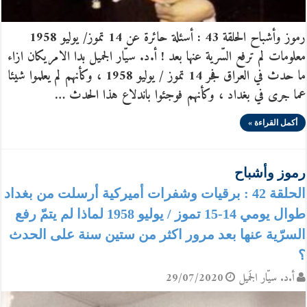
رموز وأشباح الحلقة 43 : أسئلة حائرة عن 14 تموز/ يوليو 1958
معلومات لم ترفع السّرية عنها بعد ! أ.د. سيّار الجميل بدا الامريكان ازاء
ما حدث في العراق فجر 14 تموز / يوليو 1958 ، وكأنهم لم يعلموا شيئا
عما جرى في بغداد ، وكأنهم فوجئوا باندلاع هذا الحدث …
أكمل القراءة »
رموز وأشباح
الحلقة 42 : برقيات وشفرات أميركية أرسلت من بغداد
طوال يومي 14-15 تموز / يوليو 1958 لماذا لم يتمّ رفع
السرّية عنها بعد مرور اكثر من ستين سنة على الحدث
؟
أ.د. سيّار الجَميل
29/07/2020