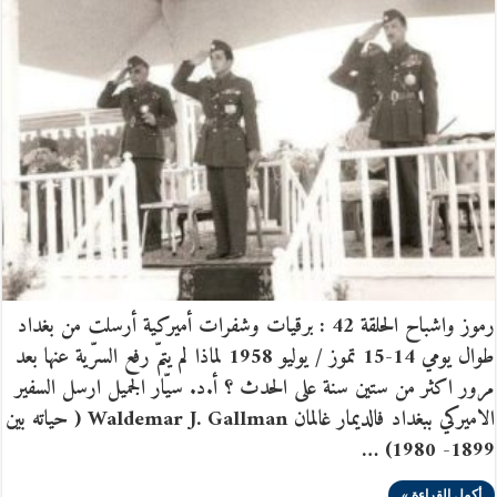
رموز واشباح الحلقة 42 : برقيات وشفرات أميركية أرسلت من بغداد
طوال يومي 14-15 تموز / يوليو 1958 لماذا لم يتمّ رفع السرّية عنها بعد
مرور اكثر من ستين سنة على الحدث ؟ أ.د. سيّار الجميل ارسل السفير
الاميركي ببغداد فالديمار غالمان Waldemar J. Gallman ( حياته بين
1899- 1980) …
أكمل القراءة »