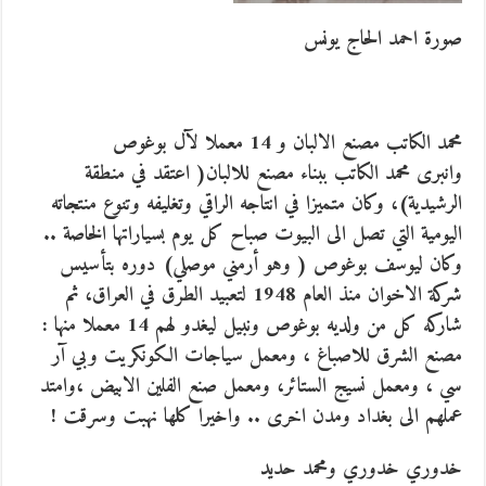
صورة احمد الحاج يونس
محمد الكاتب مصنع الالبان و 14 معملا لآل بوغوص
وانبرى محمد الكاتب ببناء مصنع للالبان( اعتقد في منطقة
الرشيدية)، وكان متميزا في انتاجه الراقي وتغليفه وتنوع منتجاته
اليومية التي تصل الى البيوت صباح كل يوم بسياراتها الخاصة ..
وكان ليوسف بوغوص ( وهو أرمني موصلي) دوره بتأسيس
شركة الاخوان منذ العام 1948 لتعبيد الطرق في العراق، ثم
شاركه كل من ولديه بوغوص ونبيل ليغدو لهم 14 معملا منها :
مصنع الشرق للاصباغ ، ومعمل سياجات الكونكريت وبي آر
سي ، ومعمل نسيج الستائر، ومعمل صنع الفلين الابيض ،وامتد
عملهم الى بغداد ومدن اخرى .. واخيرا كلها نهبت وسرقت !
خدوري خدوري ومحمد حديد