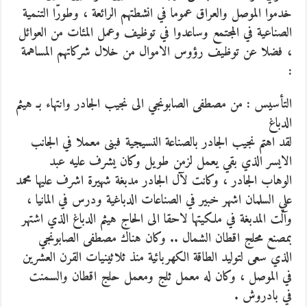
خدموا الموصل والعراق عموما في انشطتهم الرائعة ، وطورّا التنمية
الصناعية في المجتمع وساعدوا في توظيف وعمل المئات من العوائل
، فضلا عن توظيف رؤوس الاموال من خلال شركاتهم المساهمة
:
التأسيس : من مصطفى الصابونجي الى نجيب الجادر وانتهاء بـ هيثم
الدباغ
لقد اهتم نجيب الجادر بالصناعة النسيجية فبنى معملا في الجانب
الايسر الذي بقي يعمل لزمن طويل وكان يشرف عليه عبد
الوهاب الجادر ، وكانت لآل الجادر مدبغة شهيرة اشرف عليها محمد
علي السلمان اشهر خبير في الصناعات الدباغية ودرس في المانيا ،
وآلت المدبغة في ملكيتها لاحقا الى الحاج هيثم الدباغ الذي اشتهر
بمصنع محلج اقطان الشمال .. وكان هناك مصطفى الصابونجي
الذي سعى لتوليد الطاقة الكهربائية منذ ثلاثينيات القرن العشرين
في الموصل ، وكان له معمل ثلج ومعمل حلج اقطان والسمنت
في بادروش .