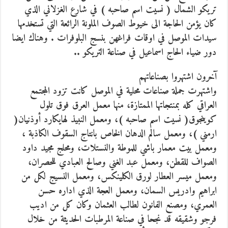
تريكو الشمال ( نسيت اسم صاحبه ) في شارع الغزلاني الذي
كان يؤمن الحاجة الى خيوط الصوف الملونة الرائعة التي تستخدمها
سيدات الموصل في اوقات فراغهن بنسج البلوفرات . وهناك ايضا
دور ضياء الحاج اسماعيل في صناعة التريكو ..
آخرون اشتهروا بصناعاتهم
واشتهرت جملة صناعات محلية في الموصل كانت تزود المجتمع
العراقي كله بمنتجاتها الممتازة، منها معمل العرق فوق تلول
كوينجوق( نسيت اسم صاحبه )، ومعمل النبيذ لهايكارد أوذنيان(
ارمني )، ومعمل سالم الدهان الخاص بانتاج السقوف الكاذبة ،
ومعمل بيت معمار باشي للموطة والنستلات، ومحلج مجيد داود
الصواف للقطن، ومعمل عبد الغني وصالح العبادي للحصران،
ومعمل ميسر العطار لورق الكلينكس، ومعمل النسيج لكل من
ابراهيم وادريس السمان، ومعمل العجة الذي اداره حسن
العمري، ومصنع الفانون لطالب العثمان وكان كل من اديب
فرجو وشقيقه قد نجحا في صناعة المرطبات الحديثة من خلال