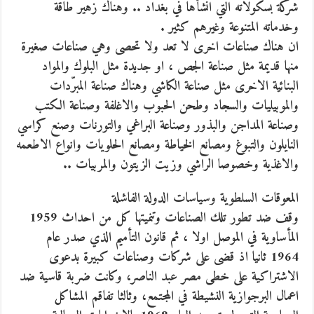
شركة بسكولاته التي انشأها في بغداد .. وهناك زهير طاقة
وخدماته المتنوعة وغيرهم كثير .
ان هناك صناعات اخرى لا تعد ولا تحصى وهي صناعات صغيرة
منها قديمة مثل صناعة الجص ، او جديدة مثل البلوك والمواد
البنائية الاخرى مثل صناعة الكاشي وهناك صناعة المبرّدات
والموبيليات والسجاد وطحن الحبوب والاغلفة وصناعة الكتب
وصناعة المداجن والبذور وصناعة البراغي والتورنات وصنع كراسي
النايلون والتبوغ ومصانع الخياطة ومصانع الحلويات وانواع الاطعمه
والاغذية وخصوصا الراشي وزيت الزيتون والمربيات ..
المعوقات السلطوية وسياسات الدولة الفاشلة
وقف ضد تطور تلك الصناعات وتنميتها كل من احداث 1959
المأساوية في الموصل اولا ، ثم قانون التأميم الذي صدر عام
1964 ثانيا اذ قضى على شركات وصناعات كبيرة بدعوى
الاشتراكية على خطى مصر عبد الناصر، وكانت ضربة قاسية ضد
اعمال البرجوازية النشيطة في المجتمع، وثالثا تفاقم المشاكل