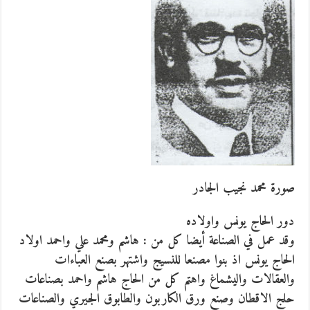
صورة محمد نجيب الجادر
دور الحاج يونس واولاده
وقد عمل في الصناعة أيضا كل من : هاشم ومحمد علي واحمد اولاد
الحاج يونس اذ بنوا مصنعا للنسيج واشتهر بصنع العباءات
والعقالات واليشماغ واهتم كل من الحاج هاشم واحمد بصناعات
حلج الاقطان وصنع ورق الكاربون والطابوق الجيري والصناعات