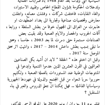
السياسية التي ولدت بعد العام 1968 بالاضرابات العمالية
وتدخلات الحكومة بشؤون القطاع الخاص وتقييد الاستيراد،
والغاء النقابات، فاختفت شركات ، وفشلت مصانع، وانتقلت
معارض وشخصيات صناعية وتجارية الى بغداد اضطهدت او
هاجرت من العراق الى المجهول خوفا من بطش السلطة ، ورابعا ،
آقات الحروب والحصار والايام الصعبة ولقد بقيت بعض
الصناعات مستمرة حتى دمرت لما بعد 2003 ، خامسا ، وسحق
ما تبقى بسبب بطش داعش 2014 – 2017 ، وانتهت اثر سحق
الموصل سنة 2017 .
وقبل ان اختتم هذه ” الحلقة ” لابد ان أشيد بكل الصناعيين
العراقيين في القرن العشرين الذين خدموا التنمية وابدعوا في
المنتوجات الوطنية ضد المستوردات بالعملة الصعبة ، ولكنهم
حوربوا حربا شعواء من قبل المجتمع والدولة في عهودها الجمهورية
وسياساتها الفاشلة .. فهل يمكننا ان نتعلم الدروس والعبر في بناء
المستقبل ؟
تنشر يوم 11 حزيران / يونيو 2020 على الموقع الرسمي للدكتور