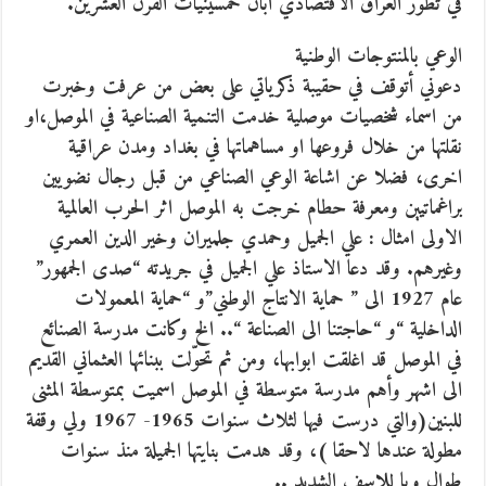
في تطور العراق الاقتصادي ابان خمسينيات القرن العشرين.
الوعي بالمنتوجات الوطنية
دعوني أتوقف في حقيبة ذكرياتي على بعض من عرفت وخبرت
من اسماء شخصيات موصلية خدمت التنمية الصناعية في الموصل،او
نقلتها من خلال فروعها او مساهماتها في بغداد ومدن عراقية
اخرى، فضلا عن اشاعة الوعي الصناعي من قبل رجال نضويين
براغماتيين ومعرفة حطام خرجت به الموصل اثر الحرب العالمية
الاولى امثال : علي الجميل وحمدي جلميران وخير الدين العمري
وغيرهم. وقد دعا الاستاذ علي الجميل في جريدته “صدى الجمهور”
عام 1927 الى ” حماية الانتاج الوطني”و “حماية المعمولات
الداخلية “و “حاجتنا الى الصناعة “.. الخ وكانت مدرسة الصنائع
في الموصل قد اغلقت ابوابها، ومن ثم تحوّلت ببنائها العثماني القديم
الى اشهر وأهم مدرسة متوسطة في الموصل اسميت بمتوسطة المثنى
للبنين(والتي درست فيها لثلاث سنوات 1965- 1967 ولي وقفة
مطولة عندها لاحقا )، وقد هدمت بنايتها الجميلة منذ سنوات
طوال ويا للاسف الشديد ..