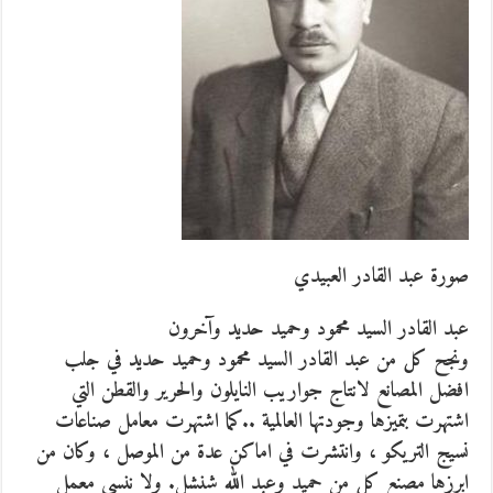
صورة عبد القادر العبيدي
عبد القادر السيد محمود وحميد حديد وآخرون
ونجح كل من عبد القادر السيد محمود وحميد حديد في جلب
افضل المصانع لانتاج جواريب النايلون والحرير والقطن التي
اشتهرت بتميزها وجودتها العالمية ..كما اشتهرت معامل صناعات
نسيج التريكو ، وانتشرت في اماكن عدة من الموصل ، وكان من
ابرزها مصنع كل من حميد وعبد الله شنشل. ولا ننسى معمل