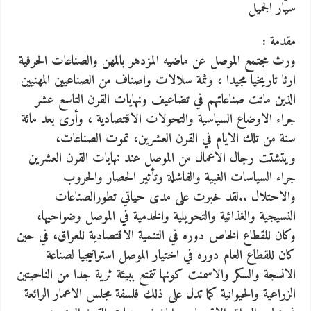
سيّار الجميل
مقدمة :
ورث مجتمع الموصل عن ماضيه المزدهر بالمهن والصناعات الحرفية
ارثا تاريخيا مجيدا ، وثمة سلالات واصناف من الصناعيين المهنيين
الذين ماتت صناعاتهم في تضاعيف ونهايات القرن التاسع عشر
جراء الاوضاع السياسية والتحولات الاقتصادية ، وأرى بعد مائة
سنة من تلك الايام في القرن العشرين، تموت الصناعات،
ويتشتت رجال الاعمال من الموصل عند نهايات القرن العشرين
جراء السياسات الغبية والفاشلة وتأثير الحصار والحروب
والاحتلال ..لقد خبرت على مدى حياتي تطورالصناعات
النسيجية والغذائية والتحويلية والخدمية في الموصل وضواحيها،
وكان للقطاع الخاص دوره في التنمية الاقتصادية للعراق، في حين
كان للقطاع العام دوره في اختيار الموصل استراتيجيا لصناعة
الانسجة والسكر والاسمنت كونها تتمتع ببيئة ثرية جدا من الناحيتين
الزراعية والحيوانية كما تدل على ذلك فلسفة مجلس الاعمار الرائعة