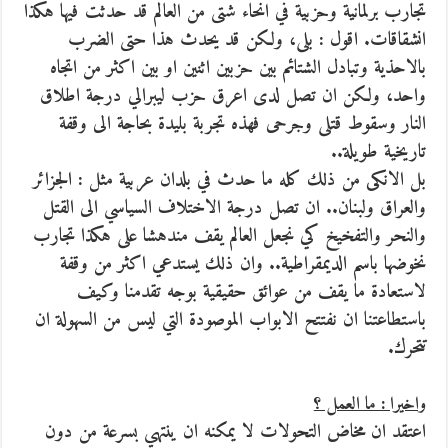
تجارب برلمانية وحزبية في انحاء شتى من العالم قد حدثت فيها هكذا
انشقاقات. اقول : بلى، ولكن قد يحدث هذا حتى الضرب
بالاحذية وتبادل الشتائم بين حزبين اثنين او بين اكثر من اتجاه
واحد، ولكن ان تصل لدى اعرق حزب ليبرالي درجة اطلاق
النار وسقوط قتلى وجرحى فهذه تجربة بليدة بحاجة الى وقفة
تاريخية طويلة..
بل الانكى من ذلك كله ما حدث في بلدان عربية مثل : الجزائر
والعراق ولبنان.. ان تصل درجة الاختلاف السياسي الى القتل
والنحر والتفخيخ كي نجعل العالم يقف مندهشا على هكذا تجارب
نخوضها باسم الديمقراطية.. وان ذلك يستدعي اكثر من وقفة
لاستعادة ما يقف من عوائق حقيقية بوجه تقدمنا وكيف
باستطاعتنا ان نفتتح الابواب الموصودة التي ليس من السهولة ان
تتحرك.
واخيرا : ما العمل ؟
اعتقد ان مخاض التحولات لا يمكنه ان ينتهي بسرعة من دون