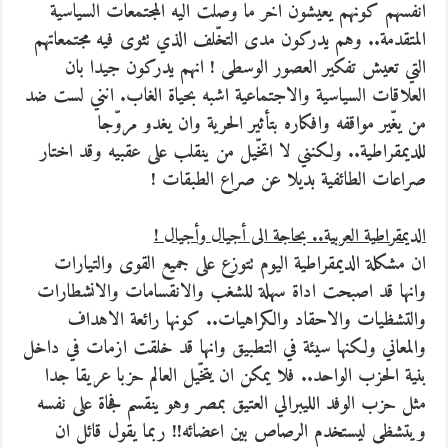
انفسهم كونهم يعيشون اخر ما وصلت اليه المجتمعات السياسية
المتقدمة.. وهم يدركون مدى التخّلف الذي تثوى فيه مجتمعاتهم
التي تعيش تفكير العصور الوسطى ! انهم يدركون جيدا بان
العلاقات السياسية والاجتماعية اشبه بحياة الغاب. انني لست ضد
من يغّير مواقفه وافكاره بتأثير الحرية وان يغدو مروّجا
للديمقراطية.. ولكنني لا اتخّيل من ينقلب على عقبيه وقد اختار
صراعات الطائفية بديلا عن صراع الطبقات !
الديمقراطية العربية.. بحاجة الى أجيال وأجيال !
ان مشكلة الديمقراطية اليوم تتوزع على جميع القوى والتيارات
وانها قد اصبحت اداة سهلة للشغب والانقسامات والانشطارات
والتشظيات والاحقاد والكراهيات.. كونها رائعة الاهداف
والمعاني ولكنها سيئة في التطبيق وانها قد خلقت ازمات في داخل
بنية الحزب الواحد.. فلا يمكن ان يتخّيل العالم حزبا عريقا جدا
مثل حزب الوفد الليبرالي العتيق بمصر وهو ينقسم فجاة على نفسه
ويتشظى ليستخدم الرصاص بين اعضائه!! ربما يقول قائل ان