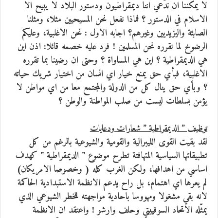
لا يمكننا ان ندّعي اننا ديمقراطيون ودستور البلاد لا يبيح الا
الاسلام في الدستور ؟ فماذا نفعل نحن المسيحيين مثلا، ومثلنا
الصابئة واليزيديين وغيرهم؟ اجابه الاول : نحن الاغلبية، وعليكم
الرضوخ لما نقرره نحن المسلمين ! فرد عليه خصمه قائلا: اذن اين
هي الديمقراطية ؟ اين هي المساواة ؟ وحتى ان رضينا بما تقرره
الاغلبية، فبأي حق يمنع خيار اي انسان من اختيار شريك حياته
؟ وبأي حق ينال كل من الدولة والمجتمع معا من اي مواطن لا
يؤمن بسلطات ليست من صلب المواطنة والوطن ؟
توظيف ” الديمقراطية ” شعارات ودعايات
لقد بقيت القوى الليبرالية والقومية والشيوعية بالرغم من كل
تطبيقاتها السياسية المتهافتة تطرح موضوع ” الديمقراطية ” كهدف
اساسي من اهدافها، ولكن الغرب كله ( وخصوصا الامريكان)
لم يعرها اي اهتمام، بل راح يدعم الانظمة الاستبدادية الحاكمة
لانه بقي مشغولا ومهووسا باحادية مواجهته للخطر الشيوعي الذي
يمثّله الاتحاد السوفييتي وحلف وارشو ! واعتقد ان الانظمة