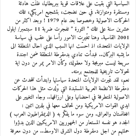
السياسية التي بقيت على علاقات قوية ببريطانيا، ظلّت هادئة
ومستقرة ومتوازنة. في حين نضجت، بتشجيع امريكي، تلك
الحركات الاصولية وخصوصا بعد عام 1979 ! وبعد اكثر من
عشرين سنة على تلك ” الثورة ” تفجرت ضربة 11 سبتمبر/ ايلول
2001 القاسية. وهنا تغّيرت الامور رأسا على عقب في سياسة
الولايات المتحدة، اذ احسّت انها السبب الذي احال المنطقة الى
ما يشبه البركان.. فبدأت تنادي بدمقرطة المنطقة ضمن اجندة
سريعة ليست مبرمجة ولا معقولة، وكأن الامر يمر من دون اية
تحولات تاريخية للمجتمع برمته.
نعم، لقد غّيرت الولايات المتحدة سياستها وابتدأت تتحدث عن
دمقرطة الانظمة العربية المستبدة التي وّلدت مثل هذا الحركات
الاصولية المتطرفة في احضانها وعلى ارزاقها.. وجاء التغيير على
ايدي القوات الامريكية ومن تحالف معها في بلدين اثنين :
افغانستان والعراق. ومن سوء ما يفكّر به ( الديمقراطيون العرب )
الجدد هو نفسه المستعار من الجمهوريين الامريكيين الذين بدؤوا
حملتهم من اجل دمقرطة دول الشرق الاوسط.. من دون معرفة