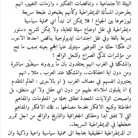
البيئة الاجتماعية ، وتناقضات التفكير ، وازمات التغيير. انهم
يطرحون المسألة الديمقراطية وكأنهم يطبخون طبخة سريعة
ليوزعوها بين الجياع ! فلا يمكن ان تبدأ اي عملية سياسية
ديمقراطية في ظل اوضاع سيئة للغاية، ولا يمكن تشريع دستور
بسرعة بالغة وفي ظل اجندات ايديولوجية يناقض احدها الاخر..
ان هكذا حالة من الفوضى سيتولد عنها الجحيم بعينه بسبب ما نتج
من مؤشرات تذكي الصراع وتشعل الواقع !
والمشكلة في الغرب انهم يعتقدون بان ما يريدونه سيطبّق مباشرة
ومن دون اية اخفاقات.. والمشكلة عند العرب ـ مثلا ـ انهم
يعتبرون انفسهم في مصاف الغرب ( او بالاحرى : العالم المتقدم
) اذ يقبلون املاءاته عليهم من دون اي عقل ولا اي منطق. بل
واصبحت الولايات المتحدة تطلق جملة من المعلومات والمفاهيم
الخاطئة وتشيع الافكار لخدمة مصالحها .. تلك الافكار والمفاهيم
التي لا تتفق ابدا وحقائق الجغرافية والتاريخ والواقع من اجل تمرير
خططها في الديمقراطية السريعة..
ان الديمقراطية الحقيقية بحاجة الى عملية سياسية واعية وذكية وان