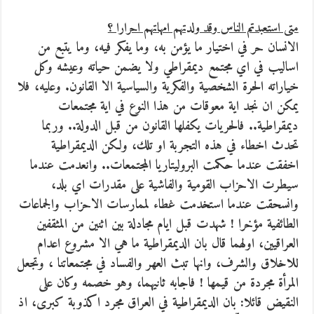
متى استعبدتم الناس وقد ولدتهم امهاتهم احرارا ؟
الانسان حر في اختيار ما يؤمن به، وما يفكر فيه، وما يتبع من
اساليب في اي مجتمع ديمقراطي ولا يضمن حياته وعيشه وكل
خياراته الحرة الشخصية والفكرية والسياسية الا القانون. وعليه، فلا
يمكن ان نجد اية معوقات من هذا النوع في اية مجتمعات
ديمقراطية.. فالحريات يكفلها القانون من قبل الدولة.. وربما
تحدث اخطاء في هذه التجربة او تلك، ولكن الديمقراطية
اخفقت عندما حكمت البروليتاريا المجتمعات.. وانعدمت عندما
سيطرت الاحزاب القومية والفاشية على مقدرات اي بلد،
وانسحقت عندما استخدمت غطاء لممارسات الاحزاب والجماعات
الطائفية مؤخرا ! شهدت قبل ايام مجادلة بين اثنين من المثقفين
العراقيين، اولهما قال بان الديمقراطية ما هي الا مشروع اعدام
للاخلاق والشرف، وانها تبث العهر والفساد في مجتمعاتنا ، وتجعل
المرأة مجردة من قيمها ! فاجابه ثانيهما، وهو خصمه وكان على
النقيض قائلا: بان الديمقراطية في العراق مجرد اكذوبة كبرى، اذ