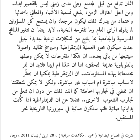
اثمان تدفع من قبل المجتمع وعلى مدى زمني ليس بالقصير ابدا..
ومن اجل اختزال الزمن، ينبغي تسمية الاشياء والمعاني باسمائها
واعتماد من يدرك ذلك ليكون مرجعا، وان يستمع كل المسؤولين
لما يقوله الراي العام وما تقترحه النخبة.. لابد ايضا ان تتغير المناهج
المدرسية والجامعية بما ينتج من تشكيلات نوعية جديدة لجيل
جديد سيكون محور العملية الديمقراطية وسيرسخ تقاليد واصولا
سيتبعها من ياتي بعده.. ان هكذا مقترحات لا يمكن وصفها
بالطوباوية عديمة التحقق، اننا ان شئنا ام ابينا فلابد ان تمر
مجتمعاتنا بهذه المستلزمات.. ان الديمقراطية يمكنها ان تتعثّر
لاسباب مباشرة ام اسباب غير مباشرة. ولكن لا يمكن لمنطقتنا
ان تمضي في تجاربها الخاطئة كما الفنا ذلك من دون ان تتعلم من
تجارب الشعوب الاخرى.. فضلا عن ان الديمقراطية اذا كانت
بداياتها صائبة فانها ستكون صائبة في سيرورتها التاريخية نحو
المستقبل.
نشرت في الصباح البغدادية ( عمود : مكاشفات عراقية ) ، 28 ابريل / نيسان 2011 ، ويعاد