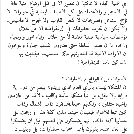
اي عملية كهذه لا يمكنها ان تتطور الا في ظل اوضاع امنية غاية
في الاستقرار والاعتماد على كل الاطياف الوطنية في حوارات لا
تؤجج المشاعر وتصريحات لا تشعل القلوب ولا تجرح الاحاسيس.
ولا يمكن ان تجرّب حظوظك في الديمقراطية الا من خلال
مؤسسات سياسية مدنية معلمنة لا من خلال اولياء امور واوصياء
وزعماء ما ان يصلوا السلطة حتى يعتبرون انفسهم جبابرة ويتوهمون
ان الارادة الالهية قد اختارتهم لهكذا مناصب.. فيتشبث بها
المساكين باسم الديمقراطية !
الاصوات لمن ؟ للبرامج ام للشعارات ؟
ان المشكلة ليست بالرأي العام الذي يريدونه يبصم من دون اية
دراية ولا عقل، بل انها مشكلة ساسة وكتاب والاف من اعلاميين
واشباه مثقفين ، ولكنهم جميعا يتحذلقون ذات الشمال وذات
اليمين تبعا للاهواء فيميلون حيثما مالت كفة هذا او رجحت على
حسابها كفة ذاك.. انهم يضحكون على انفسهم قبل ان يضحكوا
على العالم عندما يقولون بأنهم اصحاب حضارات، بل ويقيسون