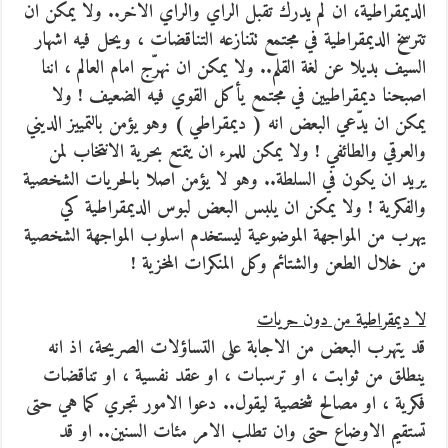
الديمقراطية، ان لم يدرك تقبل الراي والراي الاخر.. ولا يمكن ان
تترسخ الديمقراطية في مجتمع تتنازعه التناقضات ، ويحل فيه اشهار
السيف بديلا عن لغة القلم.. ولا يمكن ان نهرّج امام العالم ، اننا
اصبحنا ديمقراطيين في مجتمع يأكل القوي فيه الضعيف ! ولا
يمكن ان يدّعي البعض انه ( ديمقراطي ) وهو يؤمن بالتمييز الديني
والعرقي والطائفي ! ولا يمكن للمرء ان يتمتع بحرية الانتخاب لمن
يريد ان يكون في السلطة.. وهو لا يؤمن اصلا بالحريات الشخصية
والفكرية ! ولا يمكن ان يلبس البعض لبوس الديمقراطية كي
يهرب من المواجهة الموضوعية ليستخدم اسلوب المواجهة الشخصية
من خلال الطعن والشتائم وكل المنكرات المخزية !
لا ديمقراطية من دون حريات
قد يتهرب البعض من الاجابة على التساؤلات الصريحة، اذ انه
ينطلق من ثوابت ، او ترسبات ، او عقد نفسية ، او تناقضات
فكرية ، او مصالح شخصية ليقول.. دعوا الامور تجري كما هي حتى
تستقيم الاوضاع حتى وان تطلب الامر مئات السنين.. او قد