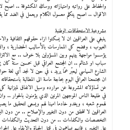
والحفاظ على رواتبه وامتيازاته ووسائله المكشوفة .. اصبح 
الاقوال .. اصبح يتكلم معسول الكلام ويعمل في الضد مما يق
مشروعية الاستحقاقات الوطنية
ينبغي على العراقيين ان لا يسكتوا ازاء حقوقهم الثقافية و
العيوب ، وفضح كل الممارسات بالأساليب الحضارية ، والأد
يؤسسوا مواجهة بينهم وبين المسؤولين بلا خوف .. مع الالت
سباب او شتائم .. ان المجتمع العراقي قبل خمسين سنة كان 
الشارع السياسي ليعبّر عمّا يريد ، في حين لا نجد أي لغة حو
ان مجتمعنا العراقي اليوم بحاجة ماسة الى المطالبة باستحقاقا
عن تساؤلاته المشروعة عن موارده وسبل الانفاق لميزانية كل 
في طليعة الناس الموجهين المرنين الذي يؤمنون بالحوار ..
لهموم شعبه ، ويغدو خادما امينا لهم ويسعى لتحقيق ما يصبو
العراقيين لا تتحقق من دون التغيير والإصلاح .. من دون ال
التخصصات والكفاءات .. من دون التحديث والكفاءات .. فا
على التغيير ، فانهم يساهمون في قتل الحياة والابقاء على الخر