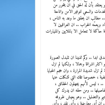
عتقد بأن له الحق في ان يتحرر من
دمات والسعي لتوفير الامن واتاحة
 مطالب ان يحقق ما وعد به الناس ،
 ويعمّه الخراب .. ان العراقيين لا
اكمة لا تتعامل الا بالملايين والمليارات
ق ابدا .. وكم تمنينا ان تتبدل الصورة
كثر اشراقا وجمالا ، ولكنها لم تزل
لم تزل شديدة المرارة ، وان حجم الخبايا
مخفية ، خصوصا تلك التي تشكلت عنها
.. ، ليس لأنهم يجهلون الحقائق ،
اصيلها .. ومن حقه ان يدرك كل
تيم والتضليل .. وهو يعيش ظروفه
ض .. ان أي معارضة ، وأي نقد ، وأي