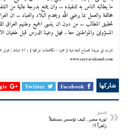
ما يطالبه الناس به لتنفيذه .. وان يتمتع بدرجة عالية من ال
مخالفة والعمل بما يرضي الله ويخدم البلاد والعباد .. ان ال
تحقيق المطالب .. من دون ان ينسى الجميع وطنهم العراق 
المسؤولين والمواطنين معا . فهل وعينا الدرس قبل طغيان ال
نشرت في جريدة الصباح البغدادية ( عمود : مكاشفات عراقية ) ، 17 شباط / فبراير 2011 ، ويعاد نشرها على موقع الدكتور سيار الجميل
www.sayyaraljamil.com
le +
Twitter
Facebook
شاركها
السابق
ثورة مصر.. كيف تؤسس مستقبلاً
زاهراً ؟!