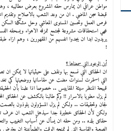
مواطن عراقي ان يمارس حقه المشروع بعرض مطاليبه ، وهو ي
قبضة سجن الماضي . ان من وعد الشعب بالاصلاح وتقديم الخ
فرص العمل وتحسين المستوى المعاشي وحل مشكلة السكن ..
فهي استحقاقات مشروعة لمجتمع تمزقه الاهواء ويسحقه الفساد
يريدون ابدا ان يجدوا انفسهم من المقهورين ، وهم ازاء طبقة ح
!
أين الوعود التي سمعناها ؟
ان الحقائق التي نسمع بها ونقف على حيثياتها لا يمكن ان تصد
التي استمرت لسنوات مضت عن مقاساتها ووضعيتها كي تغدو ا
قبيحة المنظر سيئة المقاييس .. خصوصا اذا علمنا بأن الحقيقة 
لم يزل مطويا بالاسرار !! وكم طالبنا بالكشف عن الحقائق ال
لجان وتحقيقات .. ولكن لم يزل المسؤولون يلوذون بالصمت 
ولكن لأن الحقائق خطيرة جدا سيذهل الشعب ان عرف تف
حقائق بلده .. ومن حقه ان يسأل عن أسباب التغييب والتع
الصعبة والقاسية التي لم تمنحه الوقت والطمأنينة ان يعتر