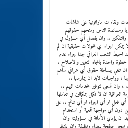
حات ولقاءات ماراثونية على شاشات
جذريا ومساعدة الناس ومنحهم حقوقهم
ات والتفكير .. وان يفصل أي مسؤول في
لا يمكن اجراء اي تحولات حقيقية ان لم
لقد احبط الشعب العراقي جدا جراء عدم
 خطوة واحدة باتجاه التغيير والاصلاح .
ومة ان تلغي ببساطة حقوق أي عراقي ساهم
بها ، وواجبات لابد ان يمارسها ..
، وان تسعى لتوفير الخدمات اليهم ..
العراقية ان لا تكيل بمكيالين في تعاملها
 أي فعل او أي اجراء او أي نتائج .. على
من دون أي مواجهة قمعية أو استخدام
ّد ان يؤدي الأمانة في مسؤوليته وان
ان يسجل صفحة بيضاء ونظيفة وان ينتظر