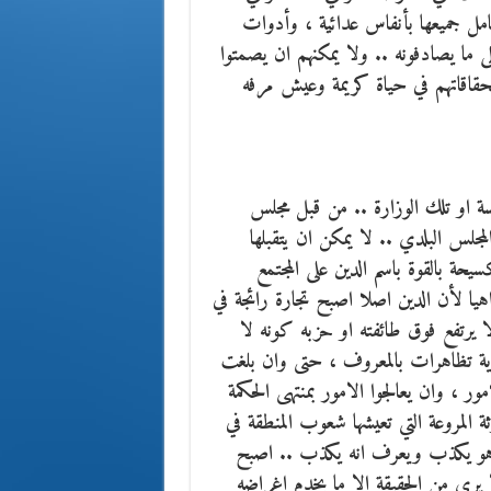
ل جميعها بأنفاس عدائية ، وأدوات
ى ما يصادفونه .. ولا يمكنهم ان يصمتوا
تحقاقاتهم في حياة كريمة وعيش مرفه
سة او تلك الوزارة .. من قبل مجلس
مجلس البلدي .. لا يمكن ان يتقبلها
ة بالقوة باسم الدين على المجتمع
هيا لأن الدين اصلا اصبح تجارة رائجة في
ا يرتفع فوق طائفته او حزبه كونه لا
ر اية تظاهرات بالمعروف ، حتى وان بلغت
مور ، وان يعالجوا الامور بمنتهى الحكمة
المروعة التي تعيشها شعوب المنطقة في
وهو يكذب ويعرف انه يكذب .. اصبح
يرى من الحقيقة الا ما يخدم اغراضه