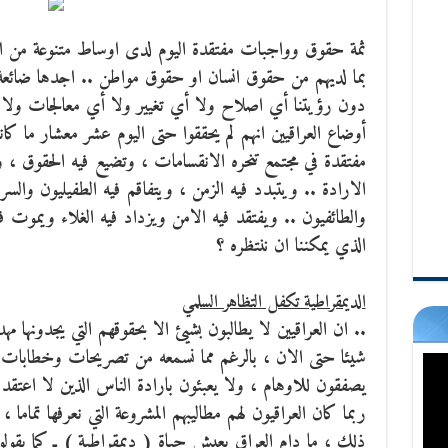
ثمة حقوق وواجبات مفتقدة اليوم لدى اوساط متنوعة من العر
بما لديهم من حقوق انسان او حقوق مواطن ..
اجدها ضائعة
دون رؤيتنا أي اصلاح ولا أي تغيير ولا أي معالجات ولا 
أوضاع العراقيين انهم لم يحققوا حتى اليوم عشر معشار ما كانو
مفتقدة في مجتمع تنحره الانقسامات ، وتضيع فيه الحقوق ، 
الارادة .. ويتبدد فيه الزمن ، ويتفاقم فيه الطفيليون والسر
والطائفيون .. ويفتقد فيه الامن ويزداد فيه الغلاء ويموت 
الذي يمكننا ان ننتظره ؟
الديمقراطية تكفل التظاهر السلمي
.. ان العراقيين لا يطالبون بشيئ الا بحقوقهم التي يجدونها م
شيئا حتى الان ، بالرغم مما نسمعه من تصريحات وخطابات 
يصفقون للاوهام ، ولا يعبئون بارادة الناس الذين لا اعتقد
ربما كان العراقيون لهم مطاليبهم المشروعة التي نعرفها تماما
ذلك ، ما دام العراق يعيش حياة ( ديمقراطية ) ـ كما يقولون