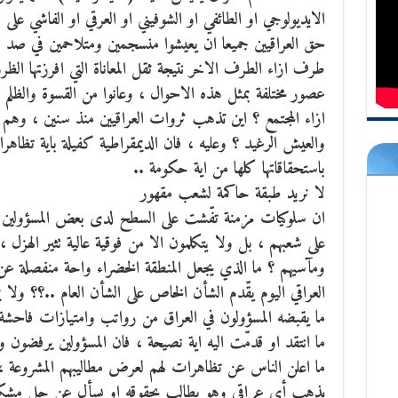
الايديولوجي او الطائفي او الشوفيني او العرقي او الفاشي عل
حق العراقيين جميعا ان يعيشوا منسجمين ومتلاحمين في صد ال
طرف ازاء الطرف الاخر نتيجة ثقل المعاناة التي افرزتها الظ
عصور مختلفة بمثل هذه الاحوال ، وعانوا من القسوة والظلم وا
ازاء المجتمع ؟ اين تذهب ثروات العراقيين منذ سنين ، وهم ل
والعيش الرغيد ؟ وعليه ، فان الديمقراطية كفيلة باية تظاه
باستحقاقاتها كلها من اية حكومة ..
لا نريد طبقة حاكمة لشعب مقهور
ان سلوكيات مزمنة تفّشت على السطح لدى بعض المسؤولين الع
على شعبهم ، بل ولا يتكلمون الا من فوقية عالية تثير الهزل 
ومآسيهم ؟ ما الذي يجعل المنطقة الخضراء واحة منفصلة عن 
العراقي اليوم يقّدم الشأن الخاص على الشأن العام ..؟؟ و
ما يقبضه المسؤولون في العراق من رواتب وامتيازات فاحشة 
ما انتقد او قدمّت اليه اية نصيحة ، فان المسؤولين يرفضون و
ما اعلن الناس عن تظاهرات لهم لعرض مطاليبهم المشروعة ، ث
يذهب أي عراقي وهو يطالب بحقوقه او يسأل عن حل مشكلته !