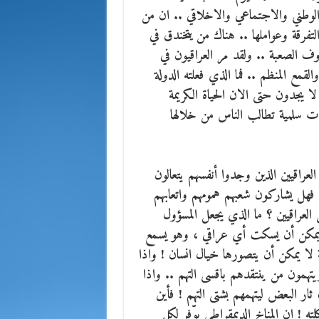
ى الوطني والاجتماعي والاخلاقي .. ان من
تفرقة وعواملها .. هناك من يتخندق في
روف الصعبة .. ولقد مر العراقيون في
لقمع المنظم .. فما الذي فعلته الدولة
ا يجدون حتى الان الحياة الكريمة
رات سلمية تطالب الناس من خلالها
راقيين الذين وجدوا أنفسهم يتعالون
، فهل يشاركون شعبهم همومهم واتعابهم
العراقيين ؟ ما الذي يجعل المسؤول
لا يمكن أن يسكت أي عراقي ، وهو يسمع
لا يمكن أن يتصورها خيال انسان ! واذا
يتهمون من ينتقدهم باقسى التهم .. واذا
ار البعض ليتهمهم بشتى التهم ! فأين
 ان المناخ الديمقراطي يوّفر لكل