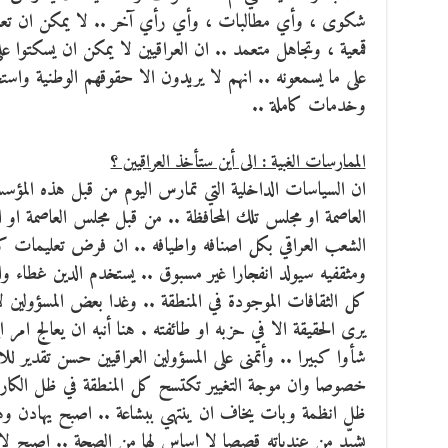
شكوى ، وأي مطالبات ، وأي رأي آخر .. لا يمكن ان تعام
قمعية ، وتجاهل متعمد .. ان العراقيين لا يمكن ان يسكتوا عل
على ما يسمعونه .. انهم لا يريدون الا حقوقهم الوطنية واس
وخدمات كاملة ..
الممارسات الغبية : الى أين ستأخذ العراقيين ؟
ان السياسات الداخلية التي تمارس اليوم من قبل هذه المؤس
العاصمة او مجلس تلك المحافظة .. من قبل مجلس العاصمة او ال
الشعب العراقي بكل اصنافه واطيافه .. ان فرض تعليمات كسيح
ومثقفيه سيولد انفجارا غير مسبوق .. يستخدم الدين غطاء وا
كل الثقافات الموجودة في المنطقة .. وغدا بعض المسؤولين ل
يرى الحقيقة الا في حزبه او طائفته . هنا أنبه ان يعالج ام
شأوا كبيرا .. وأتمنى على المسؤولين العراقيين حسن تقدير للا
خصوصا وان موجة التغيير تكتسح كل المنطقة في ظل الكارثة 
ظل انظمة وبات يخاف ان ينتهي ببشاعة .. اصبح يهادن 
يشيّد من عندياته قصصا لا اساس لها من الصحة .. اصبح لا 