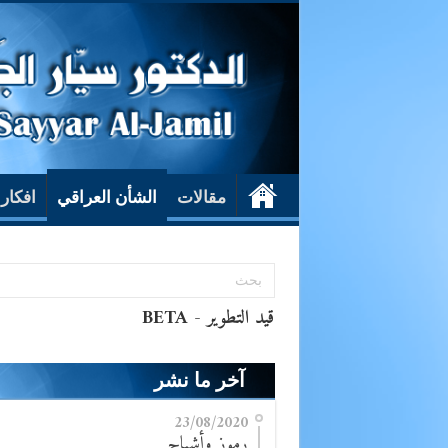
مقالات
الشأن العراقي
افكار
آخر ما نشر
23/08/2020
رموز وأشباح