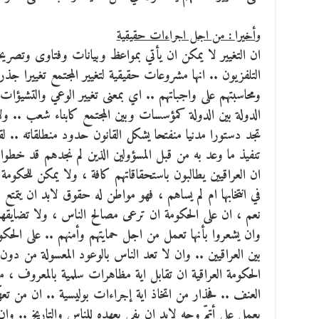
وأخيرا : من اجل اجراءات حقيقية
ان التغيير لا يمكن ان يأتي بمواعظ وبيانات وفتاوى وتصري
التلفزيون .. انها مشروعات حقيقية لتغيير المجتمع تغييرا 
ومحاسبتهم على واجباتهم .. اي بمعنى تغيير الوعي والتشيؤ
الدولة بين الدولة كمؤسسات وبين المجتمع كابناء شعب .. و
تجد دستورا مدنيا منفتحا يشكل القانون حدود منطلقاته .. 
تنفيذ ما وعد به من قبل المسؤولين الذين لم نجدهم قد خطوا
ان العراقيين يطالبون باستحقاقاتهم كافة ، ولا يمكن للحك
في انتخابها ام لم يساهم ، فهو مواطن له حقوق لابد ان يتمتع 
نعم ، ان على الحكومة ان ترعى مصالح الناس ، ولا تضايقهم 
وان يشعروا بأنها تعمل من اجل حمايتهم وأمنهم .. على الحكومة 
بين العراقيين .. وان لا تعد الناس بالوعود المعسولة من دون
الحكومة العراقية ان تقابل اية مظاهرات سلمية بالمعروف ، 
العنف .. فحذار من اتخاذ اية إجراءات بوليسية .. ان من تعه
يعمل على أتمّ وجه لابد ان يفي بعهده للناس والتاريخ .. و