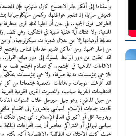
واستنادا إلى أفكار عالم الاجتماع كارل مانهايم، فإن المجتمع
فتعيش سرابا، إذ تتفجر عواطفها، وتشحن سايكلوجياتها بمشا
الطوائف فوق الجميع.. في حين أن اغلبها تمثله قوى متطرفة و
المدنية، ولا تمتلك أية عقلية نسبية في التفكير، وهي تقف إزا
معالجة أوضاعها إلا من خلال شعوذات سيكولوجية، أو من
من إطار عملها، ومن أماكن تقديم خدماتها للناس والمجتمع لتم
لقد انتقلت من دور الواعظ للسلوك إلى دور صانع القرار..
الانتماءات المذهبية في المجتمع.. كما تصادم المجتمع نفسه مع
فلا هي بمؤسسات مدنية صرفة، ولا هي بمؤسسات يحكمها رجا
لقد أفرغت الموجات والجماعات المتعصبة مجتمعاتنا من كل ت
التنظيمات الحزبية سياسيا، وانحسرت القوى القومية العربية
من جيل الماضي، وهو جيل سيرحل خلال السنوات القادمة، ول
قادت جماعات الإسلام السياسي بالضرورة إلى انقسام طائفي ف
وبدرجة اقل أو اكبر في العالم الإسلامي، أي بمعنى تفكك ال
سياسي ليبرالي أو اشتراكي معاصر أن يسد الفراغات الناتجة عن
بحيث كانت الامتلاءات الطائفية والانقسامية أكبر بكثير من