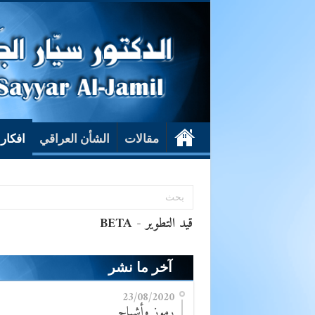
مقالات
الشأن العراقي
افكار
آخر ما نشر
23/08/2020
رموز وأشباح