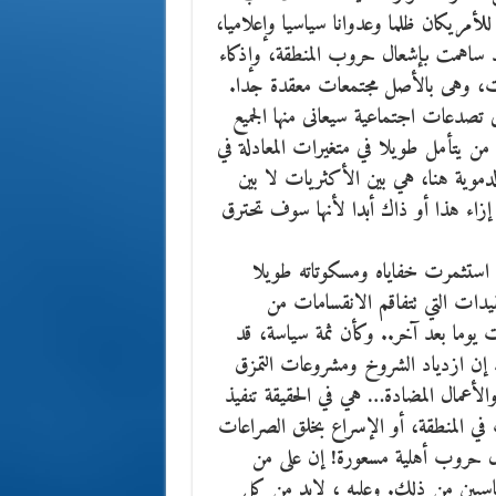
 للأمريكان ظلما وعدوانا سياسيا وإعلاميا،
 قد ساهمت بإشعال حروب المنطقة، وإذكاء
معات، وهى بالأصل مجتمعات معقدة جدا.
تصدعات اجتماعية سيعانى منها الجميع
من يتأمل طويلا في متغيرات المعادلة في
دموية هنا، هي بين الأكثريات لا بين
 إزاء هذا أو ذاك أبدا لأنها سوف تحترق
أن استثمرت خفاياه ومسكوتاته طويلا
قيدات التي تتفاقم الانقسامات من
ت يوما بعد آخر.. وكأن ثمة سياسة، قد
ا. إن ازدياد الشروخ ومشروعات التمزق
لأعمال المضادة… هي في الحقيقة تنفيذ
ي المنطقة، أو الإسراع بخلق الصراعات
ال حروب أهلية مسعورة! إن على من
ساسيين من ذلك. وعليه ، لابد من كل