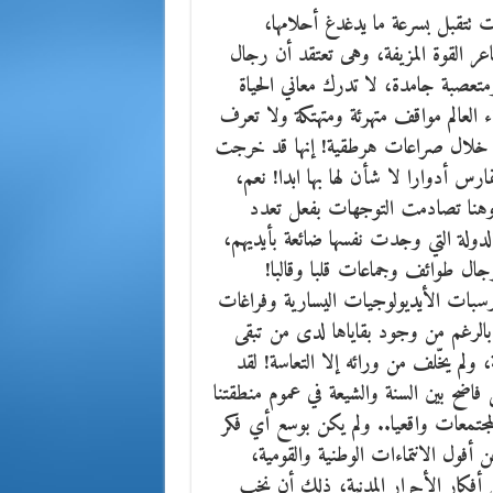
ات تتقبل بسرعة ما يدغدغ أحلامها،
عر القوة المزيفة، وهى تعتقد أن رجال
متعصبة جامدة، لا تدرك معاني الحياة
ء العالم مواقف متهرئة ومتهتكة ولا تعرف
 خلال صراعات هرطقية! إنها قد خرجت
ارس أدوارا لا شأن لها بها ابدا! نعم،
 وهنا تصادمت التوجهات بفعل تعدد
 الدولة التي وجدت نفسها ضائعة بأيديهم،
ل طوائف وجماعات قلبا وقالبا!
رسبات الأيديولوجيات اليسارية وفراغات
 بالرغم من وجود بقاياها لدى من تبقى
م يخّلف من ورائه إلا التعاسة! لقد
اضح بين السنة والشيعة في عموم منطقتنا
مجتمعات واقعيا.. ولم يكن بوسع أي فكر
 أفول الانتماءات الوطنية والقومية،
 أفكار الأحرار المدنية، ذلك أن نخب