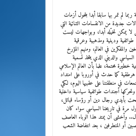
ما لم تمر بها سابقا أبدا بتحول أزمات
لات جديدة من الانقسامات الثنائية التي
 لا يمكن تخيّله أبدا، وبواجهات ليست
ن طوائفية ودينية ومذهبية وعرقية
ن والمفكرين في العالم، ومنهم المؤرخ
السياسي والديني الذي يتخذ تسمية
ة خطيرة محتمة، علما بأن العالم الإسلامي
 هرطقية كما حدث في أوروبا على امتداد
تمعات في منطقتنا على عقبيها اليوم، لكي
وتحركها أجندات طوائفية سياسية داخلية
حت بأيدي رجال دين أو رؤساء قبائل،
ول مرة في تاريخنا السياسي سواء كان
ال.. وأخشى أن يمتد هذا الوباء العاصف
صبين أو المتطرفين ، بعد انتفاضة الشعب