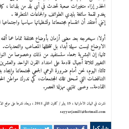
الحذر إزاء متغيرات صعبة تحدث في أي بلد من بلداننا ، ك
يغدو لقمة سائغة بايدي الطوائف والجماعات المتطرفة .
إنني أعتقد أن انقسام مجتمعاتنا وتشظياتها سياسيا واجتماعيا ا
أولا: سيخرجه بعد مضى أزمان بأوضاع مختلفة تماما عما ألفه 
الاوضاع ليست سهلة أبدا، بل تتخللها المصاعب والتحديات.
ثانيا: إن البشرية جمعاء ستستفيد من ذلك وخصوصا من النوا
التغيير لثلاثة أجيال قادمة على امتداد القرن الواحد والعشرين
ثالثا: اليوم، نحن أمام ضرورة الوعي الجمعي لمجتمعاتنا وإيجاد 
التناقضات التي تسحق تلك المجتمعات، كي ندرك مواطن الخلل
القادمة.. وعسى تنتهي مهزلة العصر.
نشرت في البيان الاماراتية ، 15 يناير / كانون الثاني 2011 ، ويعاد نشرها على موقع الدكتور سيار الجميل
sayyarjamil1@hotmail.com
شاركها