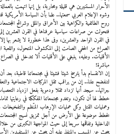
الأحرار المستنيرين هي قليلة ومحاربة، بل إنها اتهمت بالعمالة
وشوه الإعلام العربي سمعتها.. علما بأن السياسة الأمريكية
روح الطائفية والكراهية بين الأعراق والملل وشرائح المجت
فتحولت من صراعات سياسية عرفناها في القرن العشرين إلى 
في القرن الواحد والعشرين، وفى هذا خطورة لا يشعر بها إلا 
الصراع من الخفي الصامت إلى المكشوف المتحول، واللعبة ال
الأقليات. وعليه، ينبغي على الأقليات ألا تتدخل في الصراع
مباشرة!
إن الانقسام بدأ يترسخ شيئا فشيئا في مجتمعاتنا قاطبة، بعد 
لتنفضح علنا.. إن من يراقب ثقل المركبات الاجتماعية والتع
جرائها.. سيجد أنها تزداد ثقلا ودموية بفعل ازدياد التعصبا
خطط لها أن تكون، وتغدو مجتمعاتنا المفككة في رعايتها تمام
وعمليات القتل وكل عمليات الإرهاب المنّظم والتفخيخات وا
لخطط موضوعة على الأرض من أجل تمزيق نسيج المجتمعات ف
الداخلية وتفاقمها سريعا إلى حيث المواجهة الكبرى من خل
يبحث عن المسبب والمنفذ عليه أن يبحث عن المستفيدين الأ