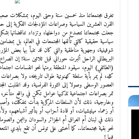
تغرق مجتمعاتنا منذ خمسين سنة وحتى اليوم، بمشكلات صعبة رب
القرن العشرين السياسية وصراعات المؤدلجات الفكرية إلى حا
جعلت مجتمعاتنا تتصدع من دواخلها،
وتزداد تناقضاتها بشكل
سياسية حقيقية كالتي تألفها المجتمعات في العالم، بل بمضامي
شوفينية، وجهوية مناطقية والتي كان قد تنبأ بها بعض المؤرخي
البريطاني الراحل ألبرت حوراني قبل ثلاثين سنة! إن الصراع 
(الطائفي) اليوم، سيقود المنطقة برمتها نحو انقسامات اجتماعي
كله، لم يمر بأية سلطة كهنوتية طوال تاريخه، ولا بصراعات
العصور الوسطى وصولا إلى الثورة الفرنسية، وقد انقلبت المج
تمر بصراعات اجتماعية تذكيها عوامل تكمن في واقع متأخر، 
وخارجية، ذلك لأن السلطات المركزية بدأت تتفكك، وأصب
أو زعماء ميليشيات، أو قادة أحزاب أو بتأثير أشباههم، ولأ
ذلك في لبنان أم العراق أم الجزائر والسودان واليمن والصوم
نحو بقية مجتمعاتنا.. كما أخشى على تونس أن تقع بايدي المتع
فيها !