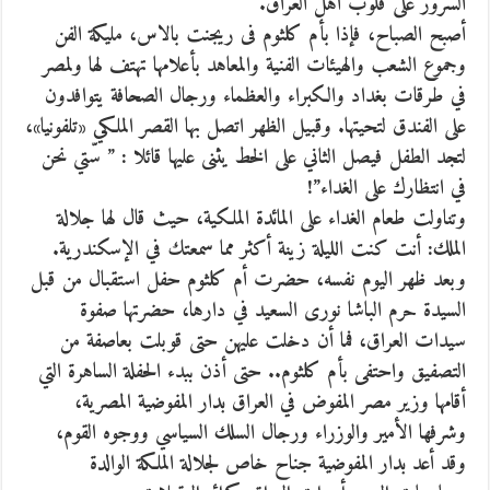
السرور على قلوب أهل العراق.
أصبح الصباح، فإذا بأم كلثوم فى ريجنت بالاس، مليكة الفن
وجموع الشعب والهيئات الفنية والمعاهد بأعلامها تهتف لها ولمصر
في طرقات بغداد والكبراء والعظماء ورجال الصحافة يتوافدون
على الفندق لتحيتها. وقبيل الظهر اتصل بها القصر الملكي «تلفونيا»،
لتجد الطفل فيصل الثاني على الخط يثنى عليها قائلا : ” سّتي نحن
في انتظارك على الغداء”!
وتناولت طعام الغداء على المائدة الملكية، حيث قال لها جلالة
الملك: أنت كنت الليلة زينة أكثر مما سمعتك في الإسكندرية.
وبعد ظهر اليوم نفسه، حضرت أم كلثوم حفل استقبال من قبل
السيدة حرم الباشا نورى السعيد في دارها، حضرتها صفوة
سيدات العراق، فما أن دخلت عليهن حتى قوبلت بعاصفة من
التصفيق واحتفى بأم كلثوم.. حتى أذن ببدء الحفلة الساهرة التي
أقامها وزير مصر المفوض في العراق بدار المفوضية المصرية،
وشرفها الأمير والوزراء ورجال السلك السياسي ووجوه القوم،
وقد أعد بدار المفوضية جناح خاص لجلالة الملكة الوالدة