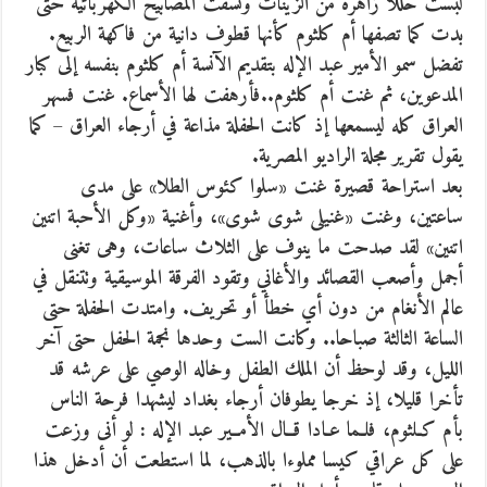
لبست حللا زاهرة من الزينات ونسقت المصابيح الكهربائية حتى
بدت كما تصفها أم كلثوم كأنها قطوف دانية من فاكهة الربيع.
تفضل سمو الأمير عبد الإله بتقديم الآنسة أم كلثوم بنفسه إلى كبار
المدعوين، ثم غنت أم كلثوم..فأرهفت لها الأسماع. غنت فسهر
العراق كله ليسمعها إذ كانت الحفلة مذاعة في أرجاء العراق – كما
يقول تقرير مجلة الراديو المصرية.
بعد استراحة قصيرة غنت «سلوا كئوس الطلا» على مدى
ساعتين، وغنت «غنيلى شوى شوى»، وأغنية «وكل الأحبة اتنين
اتنين» لقد صدحت ما ينوف على الثلاث ساعات، وهى تغنى
أجمل وأصعب القصائد والأغاني وتقود الفرقة الموسيقية وتتنقل في
عالم الأنغام من دون أي خطأ أو تحريف. وامتدت الحفلة حتى
الساعة الثالثة صباحا.. وكانت الست وحدها نجمة الحفل حتى آخر
الليل، وقد لوحظ أن الملك الطفل وخاله الوصي على عرشه قد
تأخرا قليلا، إذ خرجا يطوفان أرجاء بغداد ليشهدا فرحة الناس
بأم كـلثوم، فلـما عـادا قــال الأمــير عبد الإله : لو أنى وزعت
على كل عراقي كيسا مملوءا بالذهب، لما استطعت أن أدخل هذا