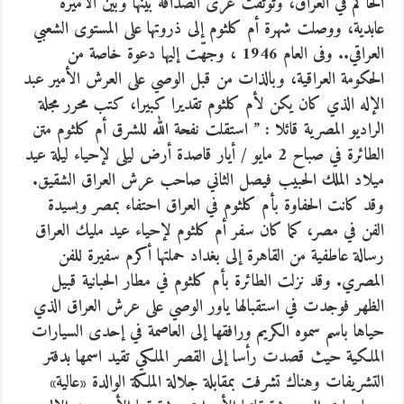
الحاكم في العراق، وتوثقت عرى الصداقة بينها وبين الأميرة
عابدية، ووصلت شهرة أم كلثوم إلى ذروتها على المستوى الشعبي
العراقي.. وفى العام 1946 ، وجهّت إليها دعوة خاصة من
الحكومة العراقية، وبالذات من قبل الوصي على العرش الأمير عبد
الإله الذي كان يكن لأم كلثوم تقديرا كبيرا، كتب محرر مجلة
الراديو المصرية قائلا : ” استقلت نفحة الله للشرق أم كلثوم متن
الطائرة في صباح 2 مايو / أيار قاصدة أرض ليلى لإحياء ليلة عيد
ميلاد الملك الحبيب فيصل الثاني صاحب عرش العراق الشقيق.
وقد كانت الحفاوة بأم كلثوم في العراق احتفاء بمصر وبسيدة
الفن في مصر، كما كان سفر أم كلثوم لإحياء عيد مليك العراق
رسالة عاطفية من القاهرة إلى بغداد حملتها أكرم سفيرة للفن
المصري. وقد نزلت الطائرة بأم كلثوم في مطار الحبانية قبيل
الظهر فوجدت في استقبالها ياور الوصي على عرش العراق الذي
حياها باسم سموه الكريم ورافقها إلى العاصمة في إحدى السيارات
الملكية حيث قصدت رأسا إلى القصر الملكي تقيد اسمها بدفتر
التشريفات وهناك تشرفت بمقابلة جلالة الملكة الوالدة «عالية»