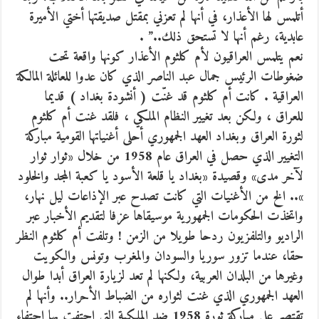
أتلمس لها الأعذار، في أنها لم تعزني بمقتل صديقتها أختي الأميرة
عابدية، رغم أنها لا تستحق ذلك..” .
نعم يتلمس العراقيون لأم كلثوم الأعذار كونها واقعة تحت
ضغوطات الرئيس جمال عبد الناصر الذي كان عدوا للعائلة المالكة
العراقية . كانت أم كلثوم قد غنّت ( أنشودة بغداد ) قديما
للعراق ، ولكن بعد تغيير النظام الملكي ، فلقد غنت أم كلثوم
لثورة العراق وبغداد العهد الجمهوري أحلى أغنياتها القومية مباركة
التغيير الذي حصل في العراق عام 1958 من خلال «ثوار ثوار
لآخر مدى» وقصيدة «بغداد يا قلعة الأسود يا كعبة المجد والخلود
».. الخ من الأغنيات التي كانت تصدح عبر الإذاعات ليل نهار،
واتخذت الحكومات الجمهورية موسيقاها عزفا لتقديم الأخبار عبر
الراديو والتلفزيون ردحا طويلا من الزمن ! وتلفت أم كلثوم النظر
حقا، عندما تزور سوريا والسودان والمغرب وتونس والكويت
وغيرها من البلدان العربية، ولكنها لم تعد لزيارة العراق أبدا طوال
العهد الجمهوري الذي غنت لثواره من الضباط الأحرار.. وأنها لم
تقتصر على مباركة ثورة 1958 ضد الملكية التي احتفت بها احتفاء