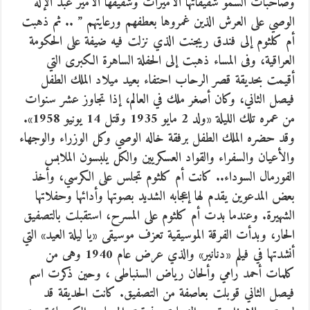
وصاحبات السمو شقيقاتها الأميرات وشقيقها الأمير عبد الإله
الوصي على العرش الذين غمروها بعطفهم ورعايتهم ” .. ثم ذهبت
أم كلثوم إلى فندق ريجنت الذي نزلت فيه ضيفة على الحكومة
العراقية، وفى المساء ذهبت إلى الحفلة الساهرة الكبرى التي
أقيمت بحديقة قصر الرحاب احتفاء بعيد ميلاد الملك الطفل
فيصل الثاني، وكان أصغر ملك في العالم، إذا تجاوز عشر سنوات
من عمره تلك الليلة «ولد 2 مايو 1935 وقتل 14 يونيو 1958».
وقد حضره الملك الطفل برفقة خاله الوصي وكل الوزراء والوجهاء
والأعيان والسفراء والقواد العسكريين والكل يلبسون الملابس
الفورمال السوداء.. كانت أم كلثوم تجلس على الكرسي، وأخذ
بعض المدعوين يقدم لها إعجابه الشديد بصوتها وأدائها وحفلاتها
الشهيرة. وعندما بدت أم كلثوم على المسرح، استقبلت بالتصفيق
الحار، وبدأت الفرقة الموسيقية تعزف موسيقى «يا ليلة العيد» التي
أنشدتها في فيلم «دنانير» والذي عرض عام 1940 وهى من
كلمات أحمد رامي وألحان رياض السنباطى ، وحين ذكرت اسم
فيصل الثاني قوبلت بعاصفة من التصفيق. كانت الحديقة قد