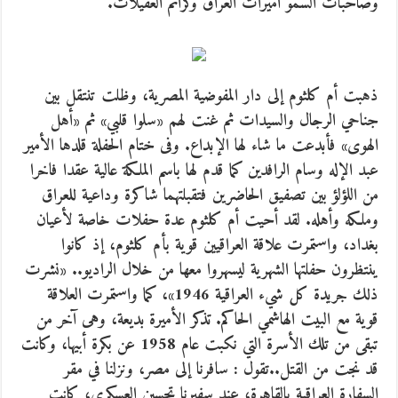
وصاحبات السمو أميرات العراق وكرائم العقيلات.
ذهبت أم كلثوم إلى دار المفوضية المصرية، وظلت تنتقل بين
جناحي الرجال والسيدات ثم غنت لهم «سلوا قلبي» ثم «أهل
الهوى» فأبدعت ما شاء لها الإبداع. وفى ختام الحفلة قلدها الأمير
عبد الإله وسام الرافدين كما قدم لها باسم الملكة عالية عقدا فاخرا
من اللؤلؤ بين تصفيق الحاضرين فتقبلتهما شاكرة وداعية للعراق
وملكه وأهله. لقد أحيت أم كلثوم عدة حفلات خاصة لأعيان
بغداد، واستمرت علاقة العراقيين قوية بأم كلثوم، إذ كانوا
ينتظرون حفلتها الشهرية ليسهروا معها من خلال الراديو.. «نشرت
ذلك جريدة كل شيء العراقية 1946»، كما واستمرت العلاقة
قوية مع البيت الهاشمي الحاكم. تذكر الأميرة بديعة، وهى آخر من
تبقى من تلك الأسرة التي نكبت عام 1958 عن بكرة أبيها، وكانت
قد نجت من القتل..تقول : سافرنا إلى مصر، ونزلنا في مقر
السفارة العراقية بالقاهرة، عند سفيرنا تحسين العسكري، كانت