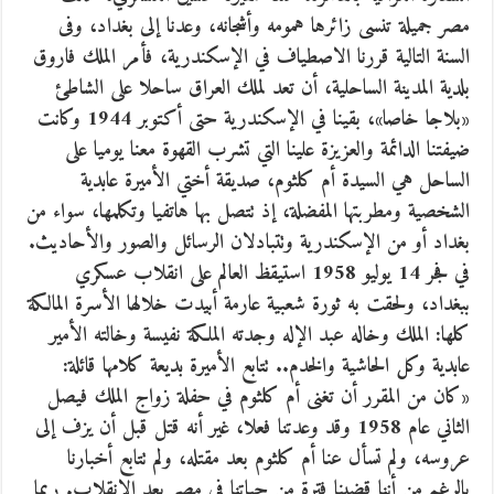
مصر جميلة تنسى زائرها همومه وأشجانه، وعدنا إلى بغداد، وفى
السنة التالية قررنا الاصطياف في الإسكندرية، فأمر الملك فاروق
بلدية المدينة الساحلية، أن تعد لملك العراق ساحلا على الشاطئ
«بلاجا خاصا»، بقينا في الإسكندرية حتى أكتوبر 1944 وكانت
ضيفتنا الدائمة والعزيزة علينا التي تشرب القهوة معنا يوميا على
الساحل هي السيدة أم كلثوم، صديقة أختي الأميرة عابدية
الشخصية ومطربتها المفضلة، إذ تتصل بها هاتفيا وتكلمها، سواء من
بغداد أو من الإسكندرية وتتبادلان الرسائل والصور والأحاديث.
في فجر 14 يوليو 1958 استيقظ العالم على انقلاب عسكري
ببغداد، ولحقت به ثورة شعبية عارمة أبيدت خلالها الأسرة المالكة
كلها: الملك وخاله عبد الإله وجدته الملكة نفيسة وخالته الأمير
عابدية وكل الحاشية والخدم.. تتابع الأميرة بديعة كلامها قائلة:
«كان من المقرر أن تغنى أم كلثوم في حفلة زواج الملك فيصل
الثاني عام 1958 وقد وعدتنا فعلا، غير أنه قتل قبل أن يزف إلى
عروسه، ولم تسأل عنا أم كلثوم بعد مقتله، ولم تتابع أخبارنا
بالرغم من أننا قضينا فترة من حياتنا في مصر بعد الانقلاب. ربما