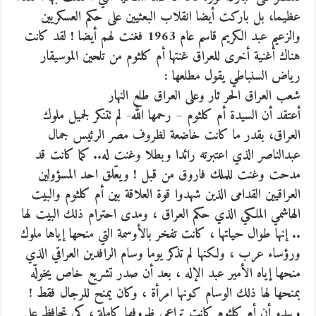
عظيما، بل باركت أيضا انقلاب البعثيين على حكم العسكريين
والزعيم عبد الكريم قاسم عام 1963 فغنت لهم أيضا ! لقد كانت
هناك أغنية أخرى للعراق غنتها أم كلثوم من تلحين الموسيقار
رياض السنباطي يقول مطلعها :
شعب العراق الحر ثار وعلى العراق طلع النهار
أعتقد أن السيدة أم كلثوم – رحمها الله- لم تتنكر لجميل ملوك
العراق، بقدر ما كانت خاضعة لظروف مصر الرئيس جمال
عبدالناصر الذي اعتبرته رائدا وبطلا وغنت له.. كما كانت قد
مدحت وغنت للملك فاروق من قبل ! ويعّلق احد المسؤولين
العراقيين القدامى الذين شهدوا قوة العلاقة بين أم كلثوم والبيت
الهاشمي الملكي الذي حكم العراق ، ومدى احترام ذلك البيت لها
.. إنها طوال حياتها ، كانت تفخر بالأوسمة التي منحها إياها ملوك
ورؤساء عرب ، ولكنها لم تذكر يوما وسام الرافدين العراقي الذي
منحها إياه الأمير عبد الإله ، بعد أن صدر تشريع خاص يخولّه
بمنحها لها ذلك الوسام كونها امرأة ، وكان يمنح للرجال فقط !
ويبدو أن أم كلثوم كانت تراعي ظروفها كاملة ، كي تحافظ على