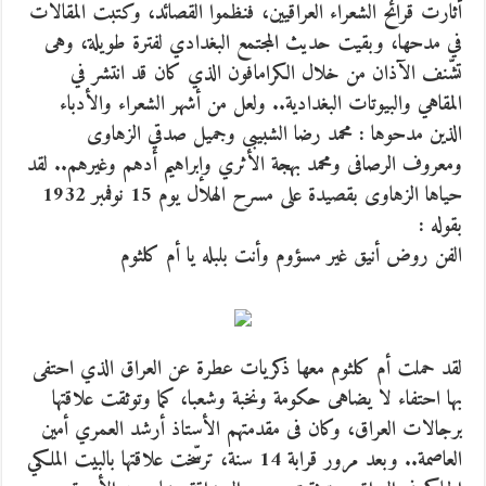
أثارت قرائح الشعراء العراقيين، فنظموا القصائد، وكتبت المقالات
في مدحها، وبقيت حديث المجتمع البغدادي لفترة طويلة، وهى
تشّنف الآذان من خلال الكرامافون الذي كان قد انتشر في
المقاهي والبيوتات البغدادية.. ولعل من أشهر الشعراء والأدباء
الذين مدحوها : محمد رضا الشبيبى وجميل صدقي الزهاوى
ومعروف الرصافى ومحمد بهجة الأثري وإبراهيم أدهم وغيرهم.. لقد
حياها الزهاوى بقصيدة على مسرح الهلال يوم 15 نوفمبر 1932
بقوله :
الفن روض أنيق غير مسؤوم وأنت بلبله يا أم كلثوم
لقد حملت أم كلثوم معها ذكريات عطرة عن العراق الذي احتفى
بها احتفاء لا يضاهى حكومة ونخبة وشعبا، كما وتوثقت علاقتها
برجالات العراق، وكان فى مقدمتهم الأستاذ أرشد العمري أمين
العاصمة.. وبعد مرور قرابة 14 سنة، ترسّخت علاقتها بالبيت الملكي