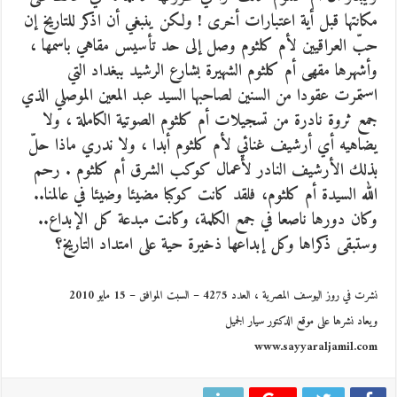
مكانتها قبل أية اعتبارات أخرى ! ولكن ينبغي أن اذكر للتاريخ إن
حبّ العراقيين لأم كلثوم وصل إلى حد تأسيس مقاهي باسمها ،
وأشهرها مقهى أم كلثوم الشهيرة بشارع الرشيد ببغداد التي
استمرت عقودا من السنين لصاحبها السيد عبد المعين الموصلي الذي
جمع ثروة نادرة من تسجيلات أم كلثوم الصوتية الكاملة ، ولا
يضاهيه أي أرشيف غنائي لأم كلثوم أبدا ، ولا ندري ماذا حلّ
بذلك الأرشيف النادر لأعمال كوكب الشرق أم كلثوم . رحم
الله السيدة أم كلثوم، فلقد كانت كوكبا مضيئا وضيئا في عالمنا..
وكان دورها ناصعا في جمع الكلمة، وكانت مبدعة كل الإبداع..
وستبقى ذكراها وكل إبداعها ذخيرة حية على امتداد التاريخ؟
نشرت في روز اليوسف المصرية ، العدد 4275 – السبت الموافق – 15 مايو 2010
ويعاد نشرها على موقع الدكتور سيار الجميل
www.sayyaraljamil.com