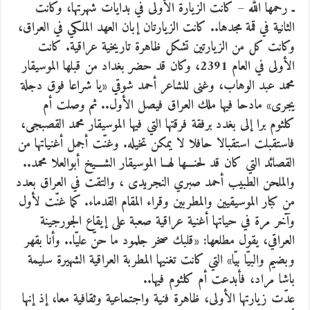
ـ رحمها الله – كانت الزيارة الأولى في بدايات شهرتها، وكانت
الثانية في قمة مجدها.. كانت الزيارتان إبان العهد الملكي في العراق،
وكانت كل من الزيارتين تشكل ظاهرة تاريخية عراقية. كانت
الأولى في العام 2391، وكان قد حضر بغداد من قبلها الموسيقار
محمد عبد الوهاب، وغنى للشاعر أحمد شوقي «يا شراعا فوق دجلة
يجرى» مادحا فيها ملك العراق فيصل الأول.. ثم وصلت أم
كلثوم برا إلى بغدد برفقة فرقتها التي فيها الموسيقار محمد القصبجى،
فاستقبلت استقبالا حافلا لا يمكن تخيله. وغنّت أجمل أغنياتها من
القصائد التي كان قد لحنـــها لهــا الموسيقار الشـــيخ أبوالعلا محمد..
والملحن الطبيب أحمد صبري النجريدى ، والتقت في العراق بعدد
من كبار الموسيقيين والمطربين وقراء المقام القدماء. كما غنّت لأول
وآخر مرة في حياتها أغنية عراقية صعبة على إيقاع الجورجينة
العراقي، يقول مطلعها: «قلبك صخر جلمود ما حنّ عليّا.. وأنا بقهر
وبضيم والبيّا بيّا» التي كانت تغنيها المطربة العراقية الشهيرة سليمة
باشا مراد، فأبدعت أم كلثوم فيها..
عدّت زيارتها الأولى، ظاهرة فنية واجتماعية وثقافية معا، إذ إنها