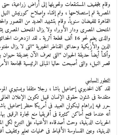
المصرية تم إستصلاحها ، وتم إنشاء وإصلاح كورنيش النيل
القاهرة للفيضان سنوياً. وقام بتشييد العديد من القصور والحدا
المتحف المصرى ودار الأوبرا، ولا يزال المتحف المصرى يش
والذى يضم نحو 16 ألف قطعة أثرية . لقد ازدهر
وأنشأ أيضاً حديقة الحيوان “التى تعرف الآن بحديقة حيوان با
قصر النيل، والتى أصبحت حاليا المبانى الرئيسية للجامعة الأمر
التطور السياسي
لقد كان الخديوي إسماعيل باشا ، رجلا مثقفا ويستهوي الموس
متقدمة فى شئون حقوق الإنسان قبيل تكوين الإعلان العالم
حرر فيه إبراهام لينكولن العبيد فى أمريكا حظر إسماعيل باش
أنه عندما فتح أماكن كثيرة فى أفريقيا منع تجارة الرقيق بها
الحريات الدينية، وحث أصدقاءه الأغنياء على التبرع لكل ال
الدينية، وعين القساوسة الأقباط فى عمليات تعليم وتثقيف أفر