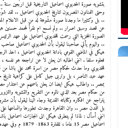
بتشويه صورة الخديوي اسماعيل التاريخية قبل اربعين سنة .. 
وحتى الفنانون المصريون لتاريخ الخديوي اسماعيل .. لقد 
.. بل وكثيرا ما وجدنا صورة مشّوهة له من قبل الاعلام ال
عن قصد وسبق اصرار .. ولم نسمع ام نقرأ لمحمد حسنين هيك
الصورة المخزية التي رسمت للخديوي اسماعيل على عهد الرئيس
.. واليوم يأتي صاحبنا ليقول بأن الخديوي اسماعيل صاحب ح
هيكل في الماضي القومي بادانة الخديوي اسماعيل ، اخذ الر
فعلوه سلفا . انني اطالبه ان يعلن لا عن تراجعه هو نفسه 
للخديوي وما حدث لحكام مصر من اسرة محمد علي باشا من تش
عهد عبد الناصر ، بل وتربى جيل كامل على كراهية تاريخ م
بمصر .. واطالب هيكل ايضا ان يعلن باسمهم عن اعتذار م
من حكام مصر بعد الذي نالوه من التقريع والتشويه والتزوير 
يتراجع عن افكاره وكتاباته القديمة وجاء الينا ليقول بأن م
بل لتمدن مصر .. وان القاهرة وجدت تطورها واتساعها على 
انني أسأل : لماذا لم يتطرق هيكل الى انجازات اسماعيل باشا
اسماعيل مصر 15 عاما 