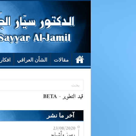
مقالات
الشأن العراقي
افكار
آخر ما نشر
23/08/2020
رموز وأشباح