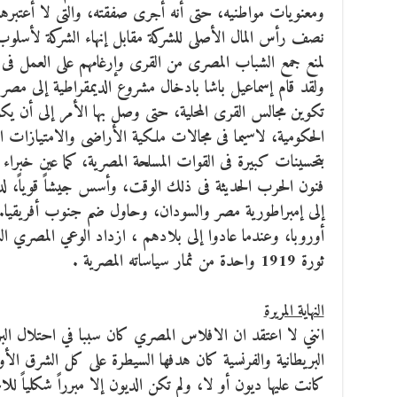
ومعنويات مواطنيه، حتى أنه أجرى صفقته، والتى لا أعتبره
نصف رأس المال الأصلى للشركة مقابل إنهاء الشركة لأسلو
لمنع جمع الشباب المصرى من القرى وإرغامهم على العمل فى ح
تكوين مجالس القرى المحلية، حتى وصل بها الأمر إلى أن يكون
الحكومية، لاسيما فى مجالات ملكية الأراضى والامتيازات ا
بتحسينات كبيرة فى القوات المسلحة المصرية، كما عين خبر
إلى إمبراطورية مصر والسودان، وحاول ضم جنوب أفريقيا. ولق
أوروبا، وعندما عادوا إلى بلادهم ، ازداد الوعي المصري ال
ثورة 1919 واحدة من ثمار سياساته المصرية .
النهاية المريرة
انني لا اعتقد ان الافلاس المصري كان سببا في احتلال الب
البريطانية والفرنسية كان هدفها السيطرة على كل الشرق ا
كانت عليها ديون أو لا، ولم تكن الديون إلا مبرراً شكلياً ل