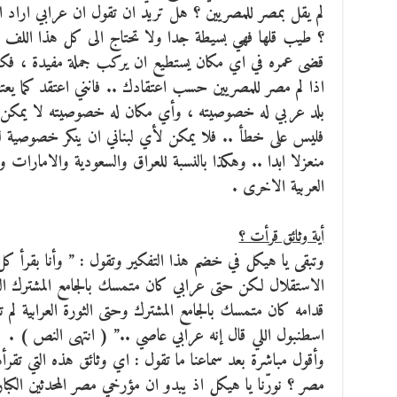
لم يقل بمصر للمصريين ؟ هل تريد ان تقول ان عرابي اراد 
؟ طيب قلها فهي بسيطة جدا ولا تحتاج الى كل هذا اللف 
قضى عمره في اي مكان يستطيع ان يركب جملة مفيدة ، فكيف
اذا لم مصر للمصريين حسب اعتقادك .. فانني اعتقد كما يع
بلد عربي له خصوصيته ، وأي مكان له خصوصيته لا يمكن ان ي
فليس على خطأ .. فلا يمكن لأي لبناني ان ينكر خصوصية لبن
منعزلا ابدا .. وهكذا بالنسبة للعراق والسعودية والامارات و
العربية الاخرى .
أية وثائق قرأت ؟
وتبقى يا هيكل في خضم هذا التفكير وتقول : ” وأنا بقرأ كل ا
الاستقلال لكن حتى عرابي كان متمسك بالجامع المشترك ال
قدامه كان متمسك بالجامع المشترك وحتى الثورة العرابية لم ت
اسطنبول اللي قال إنه عرابي عاصي ..” ( انتهى النص ) .
وأقول مباشرة بعد سماعنا ما تقول : اي وثائق هذه التي تقرأه
مصر ؟ نورّنا يا هيكل اذ يبدو ان مؤرخي مصر المحدثين الكبار 