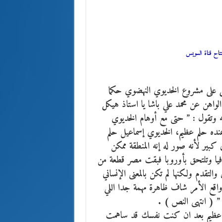
تاح قناة السويس
ل على مشروع الخديوي النهضوي حكما
الواهن عن محمد علي باشا يا استاذ هيكل
 وتقول : ” حتى مع أوهام الخديوي
نده حلم عظيم، الخديوي إسماعيل حلم
كبير لأنه صور له إنه المنطقة ممكن
افيا وتلتحق بأوروبا فبقت مصر قطعة من
التقدم ولكنها لم تكن بالمعنى الإنساني
 واقع الأمر شاف ظاهرة مهمة جدا اللي
” ( انتهى النص ) .
 عظيم بعد ان كنت نفسك قد ساهمت