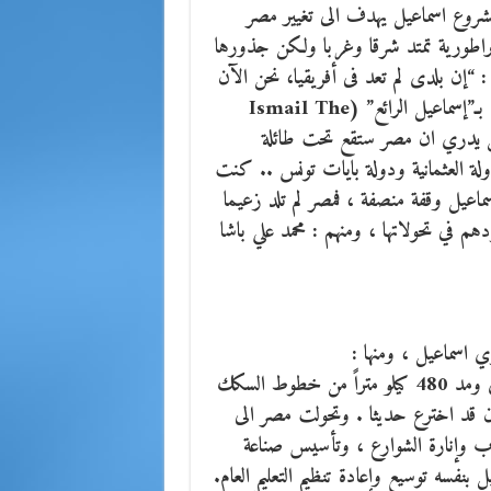
 مشروع اسماعيل يهدف الى تغيير مصر
براطورية تمتد شرقا وغربا ولكن جذورها
 “إن بلدى لم تعد فى أفريقيا، نحن الآن
أصبحنا جزءاً من أوروبا”، وهذا ما أدى إلى تسمية الخديوى بـ”إسماعيل الرائع” (Ismail The
لم يكن يدري ان مصر ستقع تحت طائلة
ة العثمانية ودولة بايات تونس .. كنت
عيل وقفة منصفة ، فمصر لم تلد زعيما
م في تحولاتها ، ومنهم : محمد علي باشا
 اسماعيل ، ومنها :
حفر 112 ترعة بطول 13440 كيلومتراً؛ وبناء 400 كوبرى ومد 480 كيلو متراً من خطوط السكك
راف الذي كان قد اخترع حديثا . وتحولت مصر الى
شرب وإنارة الشوارع ، وتأسيس صناعة
نفسه توسيع وإعادة تنظيم التعليم العام.