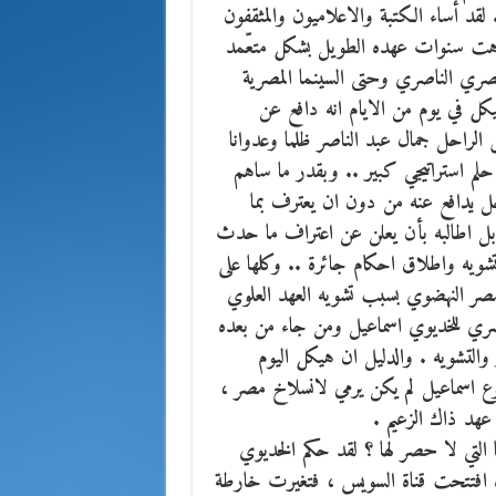
لقد أساء الكتبة والاعلاميون والمثقفون
شوّهت سنوات عهده الطويل بشكل متعّمد
مصري الناصري وحتى السينما المصرية
ل في يوم من الايام انه دافع عن
 الراحل جمال عبد الناصر ظلما وعدوانا
لم استراتيجي كبير .. وبقدر ما ساهم
جل يدافع عنه من دون ان يعترف بما
، بل اطالبه بأن يعلن عن اعتراف ما حدث
ويه واطلاق احكام جائرة .. وكلها على
صر النهضوي بسبب تشويه العهد العلوي
صري للخديوي اسماعيل ومن جاء من بعده
والتشويه . والدليل ان هيكل اليوم
شروع اسماعيل لم يكن يرمي لانسلاخ مصر ،
عهد ذاك الزعيم .
 التي لا حصر لها ؟ لقد حكم الخديوي
، للفترة 1863- 1879 م وفي عهده افتتحت قناة السويس ، فتغيرت خارطة