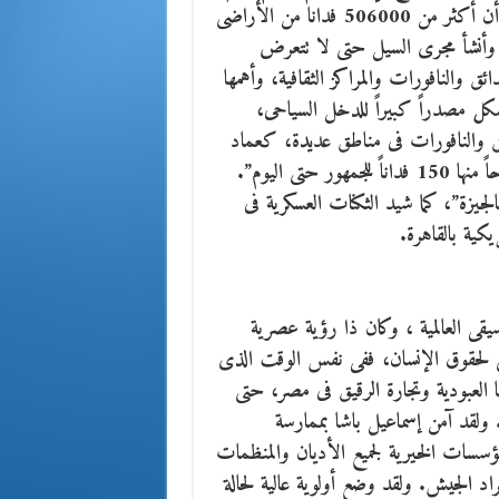
وقام بتجفيف المستنقعات وتحويلها إلى أراض زراعية، حتى أن أكثر من 506000 فدانا من الأراضى
 وأنشأ مجرى السيل حتى لا تتعرض
ئق والنافورات والمراكز الثقافية، وأهمها
كل مصدراً كبيراً للدخل السياحى،
ت الحدائق والنافورات فى مناطق عديدة، كعماد
الدين والأزبكية وحدائق القناطر الخيرية “التى لا يزال مفتوحاً منها 150 فداناً للجمهور حتى اليوم”.
لجيزة”، كما شيد الثكنات العسكرية فى
يكية بالقاهرة.
يقى العالمية ، وكان ذا رؤية عصرية
ى لحقوق الإنسان، ففى نفس الوقت الذى
ا العبودية وتجارة الرقيق فى مصر، حتى
. ولقد آمن إسماعيل باشا بممارسة
مؤسسات الخيرية لجميع الأديان والمنظمات
اد الجيش. ولقد وضع أولوية عالية لحالة