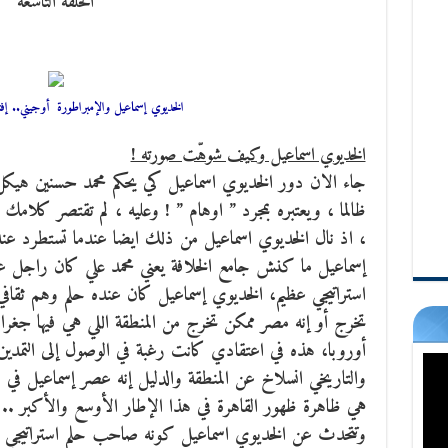
الحلقة التاسعة
الخديوي إسماعيل والإمبراطورة أوجيني.. إفت
الخديوي اسماعيل وكيف شوهّت صورته !
جاء الان دور الخديوي اسماعيل كي يحكم محمد حسنين هيك
ظالما ، ويعتبره بمجرد ” اوهام ” ! وعليه ، لم تقتصر كلامك 
، اذ نال الخديوي اسماعيل من ذلك ايضا عندما تستطرد عنه
إسماعيل ما كنش جامع الخلافة يعني محمد علي كان راجل ع
استراتيجي عظيم، الخديوي إسماعيل كان عنده حلم وهم ثقافي 
تخرج أو إنه مصر ممكن تخرج من المنطقة اللي هي فيها جغر
أوروبا، هذه في اعتقادي كانت رغبة في الوصول إلى التمدين و
والتاريخي انسلاخ عن المنطقة والدليل إنه عصر إسماعيل في
هي ظاهرة ظهور القاهرة في هذا الإطار الأوسع والأكبر .. 
وتتحدث عن الخديوي اسماعيل كونه صاحب حلم استراتيجي