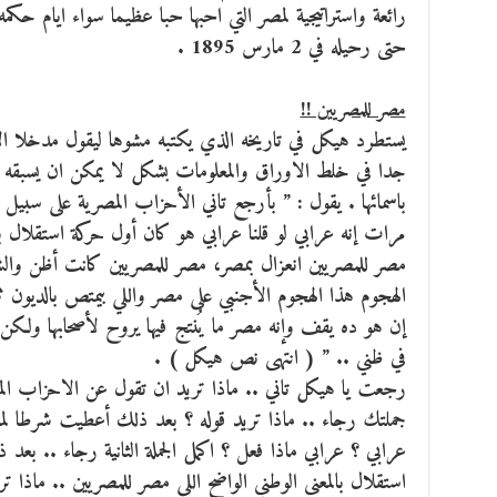
رائعة واستراتيجية لمصر التي احبها حبا عظيما سواء ايام حكمه
حتى رحيله في 2 مارس 1895 .
مصر للمصريين !!
يستطرد هيكل في تاريخه الذي يكتبه مشوها ليقول مدخلا الا
جدا في خلط الاوراق والمعلومات بشكل لا يمكن ان يسبقه ا
باسمائها . يقول : ” بأرجع تاني الأحزاب المصرية على سبيل ا
مرات إنه عرابي لو قلنا عرابي هو كان أول حركة استقلال بال
مصر للمصريين انعزال بمصر، مصر للمصريين كانت أظن والشوا
الهجوم هذا الهجوم الأجنبي على مصر واللي بيمتص بالديون ثر
إن هو ده يقف وإنه مصر ما يُنتج فيها يروح لأصحابها ولكن
في ظني .. ” ( انتهى نص هيكل ) .
رجعت يا هيكل تاني .. ماذا تريد ان تقول عن الاحزاب المصر
جملتك رجاء .. ماذا تريد قوله ؟ بعد ذلك أعطيت شرطا لما
عرابي ؟ عرابي ماذا فعل ؟ اكمل الجملة الثانية رجاء .. بعد
استقلال بالمعنى الوطني الواضح اللي مصر للمصريين .. ماذا 