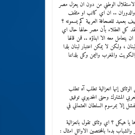
الاستقلال الوطني من دون ان يعزل مصر
والدوران .. ان اي كاتب او مثقف
 بعميد للصحافة العربية كم يسمونه ؟
تقد كل العقلاء بأن مصر حالها حال اي
تعامل معه الا ابناؤه .. فمن قالها
ان ، ولكن لا يمكن اعتبار لبنان بلدا
الكويت والمغرب واليمن وكل بلداننا
لوثائق إنها انعزالية تطلب آه تطلب
عربي المشترك وحتى الخديوي توفيق
فشل إلا بمرسوم السلطان العثماني في
ا يا هيكل ؟ اي وثائق تقول بانعزالية
والشباب بدءا بالمختصين الاوائل امثال :