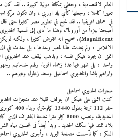
العالم الاقتصادية ، وحظي بمكانة دولية كبيرة .. لقد كان
تغييرا كاملا ، وجعلها كأي بلد اوربي ، وان تكون مركز ام
في اعماق افريقيا .. لقد نجح في تطوير مصر كثيرا حتى قال :
Magnificent). صحيح انه اقترض كثيرا ، ولكنه 
الافلاس ، ولم يحدث هذا لمصر وحدها ، بل حدث في الدول
اتمنى ان يجرد هيكل نفسه ، ويذهب ليقف عند الخديوي اسما
واحدا ، بل ظهر فيها عدة زعماء اقوياء ولهم خدماتهم وجهوده
وابراهيم باشا والخديوي اسماعيل وسعد زغلول وغيرهم ..
منجزات الخديوي اسماعيل
كنت اتمنى على هيكل ان يتوقف قليلا عند منجزات الخديوي
الحديدية، ونصب 8000 كيلو مترا لخدمة التلغ
بلاد تمتد فيها سكك الحديد . وبدأ أيضاً فى تحسين مياه ال
السكر ، كما تأسست مصلحة البريد ، وأجرى الخديوي اسماعيل ب