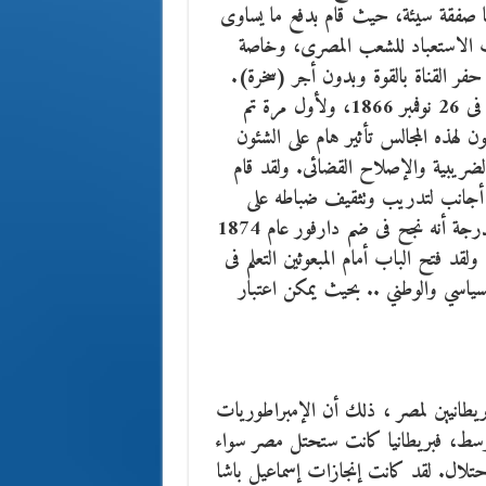
ا صفقة سيئة، حيث قام بدفع ما يساوى
ب الاستعباد للشعب المصرى، وخاصة
فر القناة بالقوة وبدون أجر (سخرة).
ولقد قام إسماعيل باشا بادخال مشروع الديمقراطية إلى مصر فى 26 نوفمبر 1866، ولأول مرة تم
 لهذه المجالس تأثير هام على الشئون
لضريبية والإصلاح القضائى. ولقد قام
اء أجانب لتدريب وتثقيف ضباطه على
فنون الحرب الحديثة فى ذلك الوقت، وأسس جيشاً قوياً، لدرجة أنه نجح فى ضم دارفور عام 1874
د فتح الباب أمام المبعوثين التعلم فى
سياسي والوطني .. بحيث يمكن اعتبار
ريطانيين لمصر ، ذلك أن الإمبراطوريات
لأوسط، فبريطانيا كانت ستحتل مصر سواء
لاحتلال. لقد كانت إنجازات إسماعيل باشا