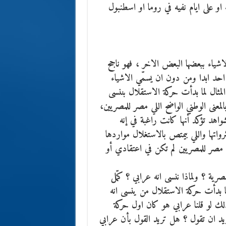
 او على ايام نفيه في روما او اسطنبول
شياء ببعضها البعض الاخر ، فهو ناجح
حد ابدا ومن دون ان يسمّي الاشياء
لمثال لما بدأت حركة الاستقلال بننسى
معنى الوطني الواضح اللي مصر للمصريين،
هد تؤكد أنها كانت راغبة في إنه
واتها واللي بيمتص بالاستغلال مواردها
 مصر للمصريين لم تكن في اعتقادي أو
ية ؟ ولماذا ننسى انه عرابي ؟ كمّل
 بدأت حركة الاستقلال من ينسى انه
 ذلك لو قلنا عرابي هو كان اول حركة
تريد ان تقول ؟ هل تريد القول بأن عرابي