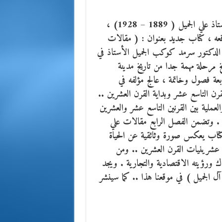
اعتزازا بالإرث الثقافي والنهضوي للمصلح العراقي الكبير الأستاذ علي الجميل ( 1889 – 1928) ،
وقعه ، كتاب جديد بعنوان : ( مقالات
 الدكتور سرمد كوكب الجميل الأستاذ في
خ مرحلة مهمة جدا من تاريخ مدينة
عة فصول وخاتمة ، عالج مؤلفه في
لقرن التاسع عشر وبداية القرن العشرين ..
العملية بين القرنين التاسع عشر والعشرين
ية . وتضمن الفصل الرابع مقالات علي
الكتاب يعكس صورة وثائقية عن الحياة
في عشرينيات القرن العشرين .. ومن
 ورؤيته الاقتصادية والتجارية . ويجد
آل الجميل ) في موقعنا هذا .. كما سينشر