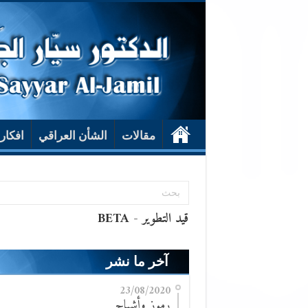
مقالات
الشأن العراقي
افكار
آخر ما نشر
23/08/2020
رموز وأشباح