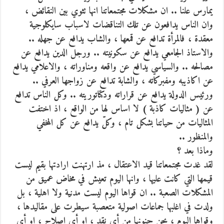
يمارس علنا .. ان مشكلات مجتمعاتنا انها تثوي بين النقائض ،
وان الناس يدافعون عن تلك التناقضات لاسباب سايكلوجية
معقدة ، فالمرأة تدافع عن قمعها ، والشاب يدافع عن جهله ..
والاستاذ الجامعي يدافع عن سكونيته .. ورجل الدين يدافع عن
مصالحه .. والسياسي يدافع عن واقعه ومناوراته ، والاعلامي يدافع
عن اكاذيبه ومفبركاته ، والشابة تدافع عن زواجها العرفي ..
ورئيس الدولة يدافع عن قراراته ودكتاتوريته .. وكل الناس تدافع
عن ( مثاليات كاذبة ) لا اساس لها من الواقع ، اذ اختفت
المثاليات من حياتنا بشكل تام ، وكلّ يدافع عن كل المخفي
والمنظور ..
وماذا بعد ؟
لقد غدت مجتمعاتنا قيد الاعتقال ، مذ ارتهنت ارادتها بقيم ليست
قيمها التي كانت عليها ، وانها اليوم تعيش في مخاض عميق من
المشكلات الصعبة .. ان قواها اليوم ليست مدنية ولا اهلية ، بل
ولدت في اغلبها جماعات اصولية متعصبة سيطرت على مقاليدها ،
وقواها اليوم ، يجن جنونها من أي نقد ، او أي اصلاح ، او أي