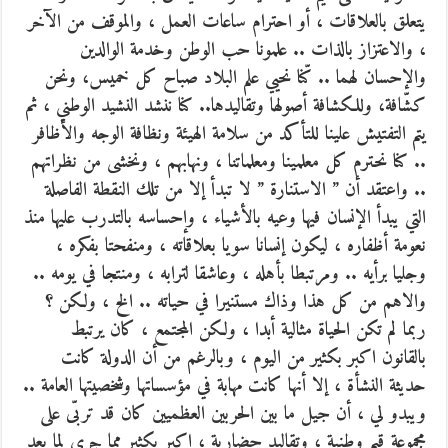
يتعلق بالعلاقات ، أو احترام ساعات العمل ، والموقف من الآخر
، والاعتزاز بالذات ..
علمونا حب الوطن وخدمة الوالدين
والإحسان لهما .. كّنا نحيي علم البلاد صباح كل خميس، ونحن
كشّافة، وللكشافة أصولها وتقاليدها.. كنا ننشد النشيد الوطني ، ثم
يتم التفتيش علينا للتأكد من سلامة الهيئة ونظافة الوجه والأظافر
.. كنا نحترم كل معلمينا ومعلماتنا ، ونهابهم ، ونخشى من نظراتهم
.. واعتقد أن ” الاستنارة ” لا تبدأ إلا من تلك النقطة الفاصلة
التي يبدأ الإنسان فيها وعيه بالأشياء ، وإحساسه بالتدرب عليها منذ
نعومة أظفاره ، ليكون إنسانا سويا بعلاقاته ، ومنفحتا بفكره ،
وجليا برأيه .. ومرتبطا بأهله ، وعاشقا لترابه ، ومنتجا في يومه ..
والاهم من كل هذا وذاك مستنيرا في حياته .. الخ ، ولكن ؟
ربما لم تكن الحياة مثالية أبدا ، ولكن المجتمع ، كان يرتبط
بالقانون اكبر بكثير من اليوم ، وبالرغم من أن الدولة كانت
حديثة النشأة ، إلا أنها كانت مهابة في مؤسساتها وشخصيتها العامة ..
ويبدو لي ، أن جيل ما بين الحربين العظميين كان قد تربّى على
مجموعة قيم وطنية ، وتقاليد حضارية ، اكبر بكثير مما جرى لما بعد