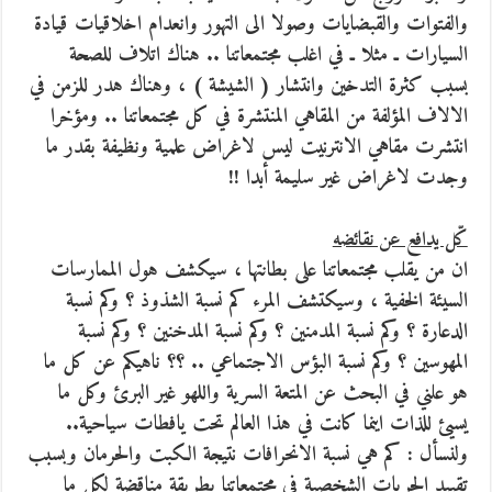
والفتوات والقبضايات وصولا الى التهور وانعدام اخلاقيات قيادة
السيارات ـ مثلا ـ في اغلب مجتمعاتنا .. هناك اتلاف للصحة
بسبب كثرة التدخين وانتشار ( الشيشة ) ، وهناك هدر للزمن في
الالاف المؤلفة من المقاهي المنتشرة في كل مجتمعاتنا .. ومؤخرا
انتشرت مقاهي الانترنيت ليس لاغراض علمية ونظيفة بقدر ما
وجدت لاغراض غير سليمة أبدا !!
كّل يدافع عن نقائضه
ان من يقلب مجتمعاتنا على بطانتها ، سيكشف هول الممارسات
السيئة الخفية ، وسيكتشف المرء كم نسبة الشذوذ ؟ وكم نسبة
الدعارة ؟ وكم نسبة المدمنين ؟ وكم نسبة المدخنين ؟ وكم نسبة
المهوسين ؟ وكم نسبة البؤس الاجتماعي .. ؟؟ ناهيكم عن كل ما
هو علني في البحث عن المتعة السرية واللهو غير البرئ وكل ما
يسيئ للذات اينما كانت في هذا العالم تحت يافطات سياحية..
ولنسأل : كم هي نسبة الانحرافات نتيجة الكبت والحرمان وبسبب
تقييد الحريات الشخصية في مجتمعاتنا بطريقة مناقضة لكل ما