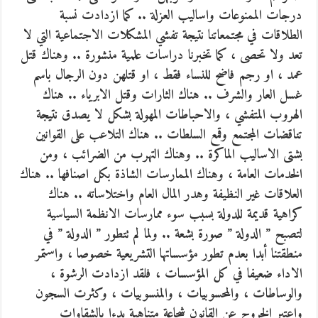
درجات الممنوعات واساليب العزلة .. كما ازدادت نسبة
الطلاقات في مجتمعاتنا نتيجة تفشي المشكلات الاجتماعية التي لا
تعد ولا تحصى ، كما تخبرنا دراسات علمية منشورة .. وهناك قتل
عمد ، او رجم فاضح للنساء فقط ، او قتلهن دون الرجال باسم
غسل العار والشرف .. هناك الثارات وقتل الابرياء .. هناك
الهروب المتفشي ، والاحباطات المهولة بشكل لا يصدق نتيجة
تناقضات المجتمع وقمع السلطات .. هناك التلاعب على القوانين
بشتى الاساليب الماكرة .. وهناك التهرب من الضرائب ، ومن
الخدمات العامة ، وهناك الممارسات الشاذة بكل اصنافها .. هناك
العلاقات غير النظيفة وهدر المال العام واختلاساته .. هناك
كراهية قديمة للدولة بسبب سوء ممارسات الانظمة السياسية
لتصبح ” الدولة ” صورة بشعة .. ولما لم تتطور ” الدولة ” في
منطقتنا أبدا بعدم تطور مؤسساتها التشريعية خصوصا ، واستمر
الاداء ضعيفا في كل المؤسسات ، فلقد ازدادت الرشوة ،
والوساطات ، والمحسوبيات ، والمنسوبيات ، وكثرت السجون
واعتبر الخروج عن القانون شجاعة متناهية بدءا بالشقاوات