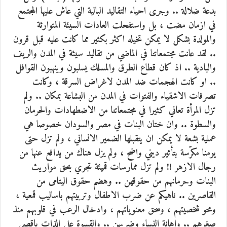
بدعة ضلالة .. وجرى احياء التقاليد البالية التي عاش عليها المجتمع
في ازمان مضت ، بل واستفحلت العادات السيئة المتوارثة
والمولدة بشكل لا يمكن تخيله اكثر بكثير مما كانت عليه قبل قرون
.. لقد عانت مجتمعاتنا في الماضي من تقاليد سيئة في المدن والريف
والبادية .. اذ كان قطاع الطرق والمسلك يسلبون وينهبون القوافل
.. او كانت الهجمات ضد المدن لاغراض السرقة ، وكانت
تصرفات الاشقياء والفتوات في المدن من البشاعة بمكان .. ولم
تزل المرأة تعاني كثيرا في مجتمعاتنا من الاضطهادات والحرمان
والسطوة .. وان ختان البنات في مصر والسودان خصوصا هي
عملية بشعة لا يمكن ان يتقبلها الضمير الانساني ، ولم تزل حتى
يومنا مكرّسة بتأثير ديني واضح ، ولم يزل هناك من يدافع عنها من
رجال الازهر !! ولم تزل ممارسات قميئة تجري بحق مواريث
البنات وحرمانهم من حقوقهن .. وهضم حقوق اليتامى من
القاصرين .. ناهيكم عن ضرب الاطفال وتربيتهم باساليب قمعية ،
ومحو شخصيتهم ، وسحق معنوياتهم ، وادخال الرعب في قلوبهم منذ
صغرهم .. واهانة النساء وضربهن .. والقسوة على الذات باقصى