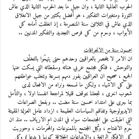
الحرب العالمية الثانية ، وان جيل ما بعد الحرب الثانية الذي عاش
الثورة ومتغيرات التفكير ، هو أفضل بكثير من جيل الانغلاق
الذي عاش في الثلاثين سنة المنصرمة ، إذ انغلقت أمامه كل
الأبواب ، وحرم من كل فرص التجديد والتفكير المدنيين ..
خمسون سنة من الانحرافات
ان الامر لا ينحصر بالعراقيين وحدهم حتى يتهمّوا بالتخلّف
والتوحش ، فلكل مجتمع عربي هناته وسقطاته التي يسكت عنها
الجميع ، صحيح ان العراقيين يفور دمهم بسرعة وتتغلب عواطفهم
على كل الاشياء ، ولكن ما نسمعه ونراه من الافعال لدى
شعوب اخرى ، تجعلنا نتوقف قليلا لمراجعة انفسنا اولا ، والتأمل
بما جرى على امتداد خمسين سنة مضت .. وبفعل الصراعات
الايديولوجية وتفاقم السياسات العقيمة ، ازداد عامل العزلة المقيتة
التي اطبقت على المجتمعات سواء في المدن ام الارياف .. منذ ان
حّرم الانفتاح ، وكّبل المجتمع بالممنوعات والمحّرمات ، وحوربت
كل الافكار الرائعة ، والابداعات الخلاقة كونها ( بدعا ) وكل