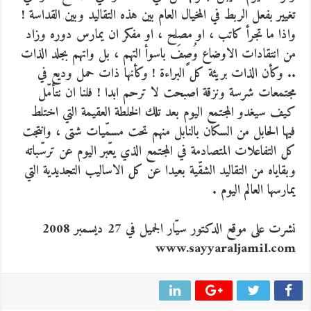
تغيير بفعل الربط في المخيال العام بين هذه التقاليد وبين القداسة !
واذا ما تجرأ كاتب ، او مصلح ، او مفكر ان يمارس دوره وزاد
من انتقادات الاوضاع وُصٍِفَ باسوأ التهم ، بل واتهم بجلد الذات
.. وكأن الذات بريئة كل البراءة ! وكأنها ذات حمل وديع في
مجتمعات شرسة ونزقة اصبحت لا ترحم ابدا ! فلنا ان نتأمّل
كيف سيغدو المجتمع اليوم بعد تلك الخلطة العقيمة التي اختلط
فيها الحابل من السكان بالنابل منهم تحت مسمّيات شتى ، وانتجت
كل التفاعلات المتصادمة في المجتمع الذي يعّبر اليوم عن ترسّباته
وبقاياه من التقاليد الشقّية بعيدا عن كل الاساليب التجديدية التي
يمارسها العالم اليوم .
نشرت على موقع الدكتور سيّار الجميل في 27 ديسمبر 2008
www.sayyaraljamil.com