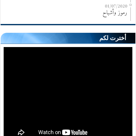
01/07/2020
رموز وأشباح
أخترت لكم