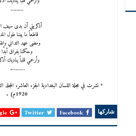
وأرحمي قلباً يناديك أذ
………
أذكريني أن بدى سيف ال
قاطعاً ما بيننا طول الم
ومضى عهد التداني وإن
وحكمنا بفراق أبدا
وأرحمي قلباً يناديك أذ
……….
1920م) .
le +
Twitter
Facebook
شاركها