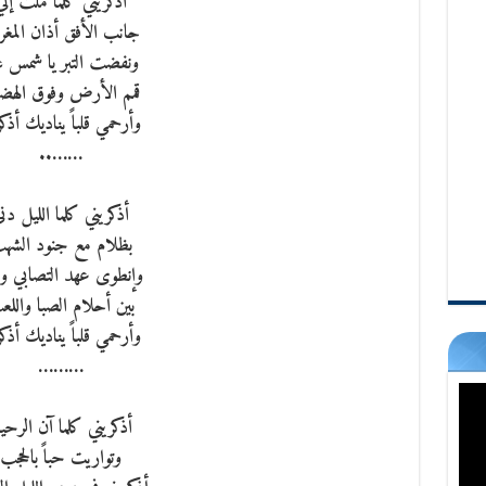
أذكريني كلما ملت إلي
جانب الأفق أذان المغ
ونفضت التبر يا شمس ع
قمم الأرض وفوق اله
وأرحمي قلباً يناديك أذ
……..
أذكريني كلما الليل دن
بظلام مع جنود الشه
وإنطوى عهد التصابي وال
بين أحلام الصبا والل
وأرحمي قلباً يناديك أذ
………
أذكريني كلما آن الرحي
وتواريت حباً بالحجب