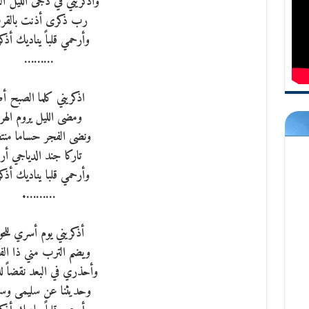
وأذكريني في دجى الليل ا
رب ذكرى أذنت بالق
وأرحمي قلباً يناديك أذ
………
اذكريني كلما الصبح أض
ومضى الليل يروم الهرب
ونضى الفجر حساما منت
تاركا جند الدياجي أرب
وأرحمي قلبا يناديك أذ
……….
أذكريني يوم أسري للحو
ويضم الترب مني ذا الف
وأحذري في البعد نقضاً لل
وحديثنا عن سليمى وسع