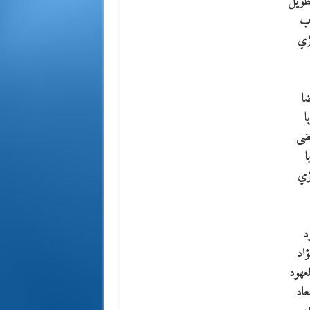
لطويل
رب
كري
ا
ا
ضى
ا
كري
د
ؤاد
عهود
اد