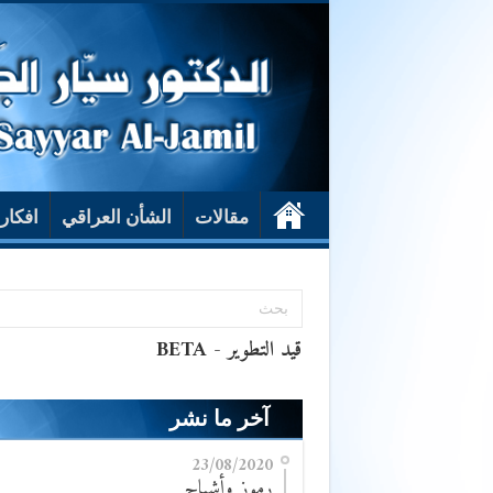
مقالات
الشأن العراقي
افكار
آخر ما نشر
23/08/2020
رموز وأشباح