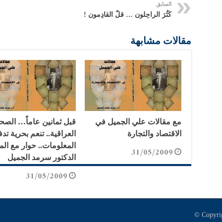
السابق
كَثُرَ الراحِلون … قلّ القادِمون !
مقالات مشابهة
مع مقالات علي الجميل في
قبل ثمانين عاماً… الصح
الاقتصاد والتجارة
العراقية.. تنعم بحرية تد
المعلومات.. حوار مع ال
31/05/2009
الدكتور سرمد الجميل
31/05/2009
© Copyrig