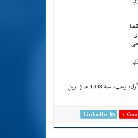
كري
قضا
دى
قضى
كري
* نشرت في مجلة اللسان البغدادية الجزء العاشر، المجلد الأول، رجب، سنة 1338 هـ ( ابريل
LinkedIn
Goog