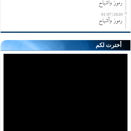
رموز وأشباح
01/07/2020
رموز وأشباح
أخترت لكم