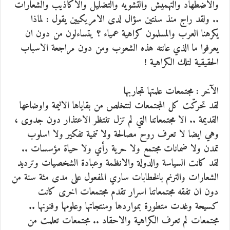
والاضطهاد والتهميش والتشويه والتضليل والاكاذيب والشعارات
.. ولقد راج منذ سنتين سؤال لدى الامريكيين يقول : لماذا
يكرهنا العرب والمسلمون كراهية عمياء ؟ يتساءلون من دون ان
يعرفوا ما الذي عانته هذه الشعوب ومن دون مراجعة الاسباب
الحقيقية لتلك الكراهية !
الآخر : مجتمعات علمتها تجاربها
لقد تحركّت كل المجتمعات لتتخلص من بقاياها الاليمة واوضاعها
القديمة .. الا مجتمعاتنا التي لم تزل تنتظر الاعتذار دون جدوى ،
وهي ايضا لا تعرف روح مصالحة ولا تنمية تفكير ولا اسلوب
تمدن ولا ضمانات مجتمع ولا حرية رأي ولا حياة مؤسسات ..
لقد كانت السياسة والدولة والانظمة وعبادة الشخصيات وترديد
الشعارات والترنم بالخطابات ساري المفعول على مدى مئة سنة من
دون ان تفقه مجتمعاتنا اسرار تقدم مجتمعات اخرى كانت
كسيحة وغدت متطورة بمواردها ومنتجاتها وعلومها وفنونها ..
مجتمعات لم تعرف الكراهية والاحقاد .. مجتمعات تعلمت من