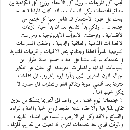
انجب كل الموبقات ، ووّلد كل الاحقاد وزرع كل الكراهية بين
شطائر المجتمعات وكل القسمات .. لقد كانت المواطنة عندما
اينعت على عهود الاستعمار قد تفاعل معها كل مجتمع من
المجتمعات .. ولكن بدأ التفسخ بعد ان بدأ احياء النزعات
الانقسامية ، وتوحشّت الاحزاب الايديولوجية ، ومورست
الاقصاءات المذهبية والطائفية والدينية ، وطبقت الممارسات
الشوفينية باسوأ افعالها وجناياتها بحق الاقليات والقوميات المتباينة
في مجتمعاتنا .. لقد عشنا على امتداد خمسين سنة اطوارا من
السياسات البدائية والشعارات المتوحشة التي جنت على تفكير
اجيال القرن العشرين الذين بدأوا اليوم بالهروب الى انتماءات
متنوعة بعد تشظي الهوية وتفاقم الغلو والتطرف الى حدود لا
يمكن تخيلها ابدا .
ان مجتمعاتنا اليوم تختلف من واحد الى آخر بما يمتلكة من خزين
ثقافي للكراهية والاحقاد بديلا مفجعا لروح الحمية والمحبة والتوادد
والتسامح والالفة وكل قيم الارض والسماء على امتداد التاريخ ،
وبالوقت الذي نجد مجتمعات اخرى قد تعلمت من تجاربها المؤلمة ،