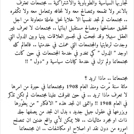
تجاربها السياسية والطوباوية والاشتراكية .. مجتمعات تعترف
بالاخر ولا تقمعه وتتصالح معه ولا تخافه وتتعامل معه ولا تكّفره
.. مجتمعات لم تجد نفسها الا خلايا نحل عاملة متعاونة من اجل
تحقيق مصالحها ومصالح مستقبل ابنائها .. مجتمعات لا تعرف غير
العقل سبيلا وقد نجحت في تجسير العلاقات بينها وبين الدول التي
وجدت لرعايتها والمجتمعات التي عملت في خدمتها .. فالعالم كله
اوجد ” الدول ” كي تغدو في خدمة المجتمعات في حين كانت
مجتمعاتنا ولم تزل في خدمة كيانات سياسية و “دول ” !!
مجتمعاتنا .. ماذا تريد ؟
مائة سنة مّرت ومنذ العام 1908 ومجتمعاتنا في حيرة من امرها
لا تعرف ماذا تريد .. في حين تفوقت علينا مجتمعات لم تكن تذكر
في العام 1908 !! واتمنى ان تجد هذه ” الافكار ” من يطوّرها
ويزرعها في عقول جيل جديد ، بدل ان تجد من يصفها جلد
ذات او مجرد مثاليات .. فلا يمكن لأي واقع ضنين ان تنصلح
اموره من دون نقد او اصلاح او مكاشفات .. ان مجتمعاتنا