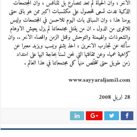
الاخر ، وان الحياة لم تعد تتصارع بل تتنافس ، وان المجتمعات
الذكية غدت تسعى للحصول على مكتسبات اكبر ممن هو باق حتى
يومنا هذا ، وان السباق بات اليوم للاحسن في المجتمعات وليس
للاقوى من الدول . ان من يقتل مجتمعاتنا لم يزل يعيش الاوهام
والشعوذات والهيمنة والتوحش وقتل الزمن واقصاء الاخر .. وان
سألته عن تجارب الاخرين ، اخذ يشتم ويسب ويزبد معبرا عن
كراهية عمياء وعن ثقافتها التي نحن لسنا بحاجة اليها على امتداد
زمن طويل حتى تتخّلص منها كل مجتمعاتنا في هذا العالم .
www.sayyaraljamil.com
28 ابريل 2008