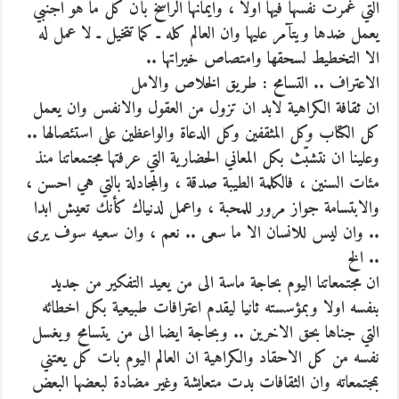
التي غمرت نفسها فيها اولا ، وايمانها الراسخ بأن كل ما هو اجنبي
يعمل ضدها ويتآمر عليها وان العالم كله ـ كما تتخيل ـ لا عمل له
الا التخطيط لسحقها وامتصاص خيراتها ..
الاعتراف .. التسامح : طريق الخلاص والامل
ان ثقافة الكراهية لابد ان تزول من العقول والانفس وان يعمل
كل الكتاب وكل المثقفين وكل الدعاة والواعظين على استئصالها ..
وعلينا ان نتشبّث بكل المعاني الحضارية التي عرفتها مجتمعاتنا منذ
مئات السنين ، فالكلمة الطيبة صدقة ، والمجادلة بالتي هي احسن ،
والابتسامة جواز مرور للمحبة ، واعمل لدنياك كأنك تعيش ابدا
.. وان ليس للانسان الا ما سعى .. نعم ، وان سعيه سوف يرى
.. الخ
ان مجتمعاتنا اليوم بحاجة ماسة الى من يعيد التفكير من جديد
بنفسه اولا وبمؤسسته ثانيا ليقدم اعترافات طبيعية بكل اخطائه
التي جناها بحق الاخرين .. وبحاجة ايضا الى من يتسامح ويغسل
نفسه من كل الاحقاد والكراهية ان العالم اليوم بات كل يعتني
بمجتمعاته وان الثقافات بدت متعايشة وغير مضادة لبعضها البعض