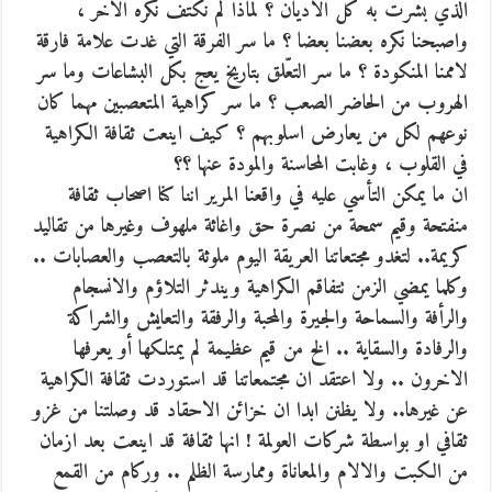
الذي بشّرت به كل الاديان ؟ لماذا لم نكتف نكره الاخر ،
واصبحنا نكره بعضنا بعضا ؟ ما سر الفرقة التي غدت علامة فارقة
لاممنا المنكودة ؟ ما سر التعّلق بتاريخ يعج بكل البشاعات وما سر
الهروب من الحاضر الصعب ؟ ما سر كراهية المتعصبين مهما كان
نوعهم لكل من يعارض اسلوبهم ؟ كيف اينعت ثقافة الكراهية
في القلوب ، وغابت المحاسنة والمودة عنها ؟؟
ان ما يمكن التأسي عليه في واقعنا المرير اننا كنا اصحاب ثقافة
منفتحة وقيم سمحة من نصرة حق واغاثة ملهوف وغيرها من تقاليد
كريمة.. لتغدو مجتعاتنا العريقة اليوم ملوثة بالتعصب والعصابات ..
وكلما يمضي الزمن تتفاقم الكراهية ويندثر التلاؤم والانسجام
والرأفة والسماحة والجيرة والمحبة والرفقة والتعايش والشراكة
والرفادة والسقاية .. الخ من قيم عظيمة لم يمتلكها أو يعرفها
الاخرون .. ولا اعتقد ان مجتمعاتنا قد استوردت ثقافة الكراهية
عن غيرها.. ولا يظنن ابدا ان خزائن الاحقاد قد وصلتنا من غزو
ثقافي او بواسطة شركات العولمة ! انها ثقافة قد اينعت بعد ازمان
من الكبت والالام والمعاناة وممارسة الظلم .. وركام من القمع