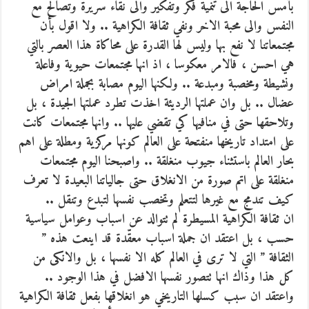
بأمس الحاجة الى تنمية فكر وتفكير والى نقاء سريرة وتصالح مع
النفس والى محبة الاخر ونفي ثقافة الكراهية .. ولا اقول بأن
مجتمعاتنا لا نفع بها وليس لها القدرة على محاكاة هذا العصر بالتي
هي احسن ، فالامر معكوسا ، اذ انها مجتمعات حيوية وفاعلة
ونشيطة ومخصبة ومبدعة .. ولكنها اليوم مصابة بجملة امراض
عضال .. بل وان عملتها الرديئة اخذت تطرد عملتها الجيدة ، بل
وتلاحقها حتى في منافيها كي تقضي عليها .. وانها مجتمعات كانت
على امتداد تاريخها منفتحة على العالم كونها مركزية ومطلة على اهم
بحار العالم باستثناء جيوب منغلقة .. واصبحنا اليوم مجتمعات
منغلقة على اتم صورة من الانغلاق حتى جالياتنا البعيدة لا تعرف
كيف تندمج مع غيرها لتتعلم وتخصب نفسها لتبدع وتنقل ..
ان ثقافة الكراهية المسيطرة لم تتوالد عن اسباب وعوامل سياسية
حسب ، بل اعتقد ان جملة اسباب معقّدة قد اينعت هذه ”
الثقافة ” التي لا ترى في العالم كله الا نفسها ، بل والانكى من
كل هذا وذاك انها تتصور نفسها الافضل في هذا الوجود ..
واعتقد ان سبب كسلها التاريخي هو انغلاقها بفعل ثقافة الكراهية