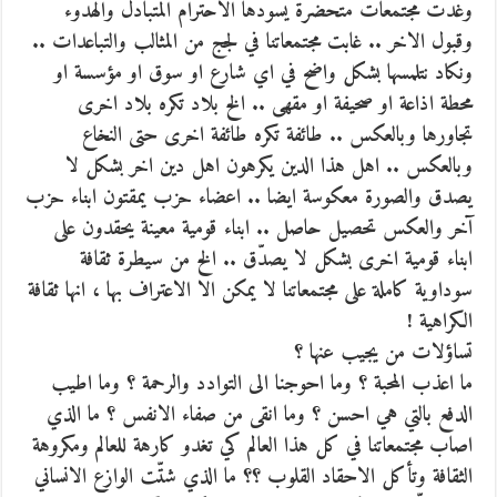
وغدت مجتمعات متحضرة يسودها الاحترام المتبادل والهدوء
وقبول الاخر .. غابت مجتمعاتنا في لجج من المثالب والتباعدات ..
ونكاد نتلمسها بشكل واضح في اي شارع او سوق او مؤسسة او
محطة اذاعة او صحيفة او مقهى .. الخ بلاد تكره بلاد اخرى
تجاورها وبالعكس .. طائفة تكره طائفة اخرى حتى النخاع
وبالعكس .. اهل هذا الدين يكرهون اهل دين اخر بشكل لا
يصدق والصورة معكوسة ايضا .. اعضاء حزب يمقتون ابناء حزب
آخر والعكس تحصيل حاصل .. ابناء قومية معينة يحقدون على
ابناء قومية اخرى بشكل لا يصدّق .. الخ من سيطرة ثقافة
سوداوية كاملة على مجتمعاتنا لا يمكن الا الاعتراف بها ، انها ثقافة
الكراهية !
تساؤلات من يجيب عنها ؟
ما اعذب المحبة ؟ وما احوجنا الى التوادد والرحمة ؟ وما اطيب
الدفع بالتي هي احسن ؟ وما انقى من صفاء الانفس ؟ ما الذي
اصاب مجتمعاتنا في كل هذا العالم كي تغدو كارهة للعالم ومكروهة
الثقافة وتأكل الاحقاد القلوب ؟؟ ما الذي شتّت الوازع الانساني