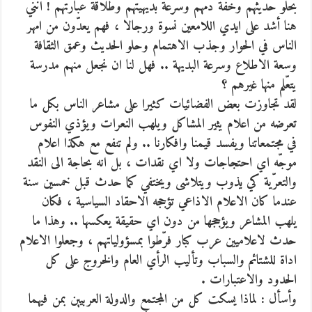
بحلو حديثهم وخفة دمهم وسرعة بديهيتهم وطلاقة عبارتهم ! انني
هنا أشد على ايدي اللامعين نسوة ورجالا ، فهم يعدّون من امهر
الناس في الحوار وجذب الاهتمام وحلو الحديث وعمق الثقافة
وسعة الاطلاع وسرعة البديهة .. فهل لنا ان نجعل منهم مدرسة
يتعّلم منها غيرهم ؟
لقد تجاوزت بعض الفضائيات كثيرا على مشاعر الناس بكل ما
تعرضه من اعلام يثير المشاكل ويلهب النعرات ويؤذي النفوس
في مجتمعاتنا ويفسد قيمنا وافكارنا .. ولم تنفع مع هكذا اعلام
موجّه اي احتجاجات ولا اي نقدات ، بل انه بحاجة الى النقد
والتعرّية كي يذوب ويتلاشى ويختفي كما حدث قبل خمسين سنة
عندما كان الاعلام الاذاعي تؤججه الاحقاد السياسية ، فكان
يلهب المشاعر ويؤججها من دون اي حقيقة يعكسها .. وهذا ما
حدث لاعلاميين عرب كبار فرّطوا بمسؤولياتهم ، وجعلوا الاعلام
اداة للشتائم والسباب وتأليب الرأي العام والخروج على كل
الحدود والاعتبارات .
وأسأل : لماذا يسكت كل من المجتمع والدولة العربيين بمن فيهما