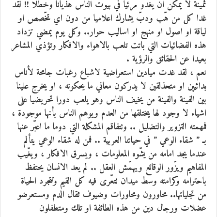
ثمينة لا يمكن ان يغدو مرئيا في بيوت الناس هذيانا وخطلا !! لقد
غدا كل من هّب ودبّ يشارك اعلاميا من دون اي تخّصص او
لياقة او اصول او منهج او اساليب حوار.. وكل يوم يمضي تزداد
هذه الفضائيات التي باتت تلعب بالاهواء والافكار وتؤذي المشاعر
بعيدا عن الحقائق والرؤية .
نعم ، لقد غدت ميادين استعراضية لاشباع رغبات جامحة لأناس
بدائيين او متحذلقين لا يدركون معاني ما يحكونه ، او يخرج علينا
بين الفينة والفينة من يخيف الناس وهو يلعب دورا تحريضيا على
اشياء لا وجود لها يختلقها من العدم ويوهم الناس بأنها موجودة ،
فمهمته التزوير والتضليل .. وتتفاقم المشكلة التي دوما ما اعبّر عنها
بـ ” شقاء الوعي ” في حياتنا العربية .. فمن له شقاء الوعي يتألم
عندما يجد امامه من يشّوه المعلومات ، ويسرق الافكار ، ويغّيب
المفاهيم ويزّور الوقائع ويهمّش العقل .. لم يعد الانسان يحتفظ
باحترامه وكرامته وسط ميدان تتعّرى فيه كل القيم وتتجرد الحياة
من تجلياتها.. محاورون ومحاورات وضيوف ثقال الدم ومستعرضو
عضلات ورجال دين من هذه الطائفة او تلك ومتطفلون