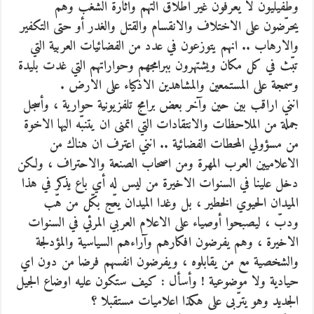
وطفيليون لا يعرفون غير اطلاق التهم واثارة الشغب وهم
يحرّضون على الاختلاف والانقسام والقتل والغدر أو حتى التكفير
والارهاب .. انهم يتوزعون في عدد من الفضائيات العربية التي
تبّث في كل مكان ويشتهرون ببرامجهم وحواراتهم التي غدت بليدة
وسمجة على المستمعين والمشاهدين الاذكياء على الارض .
انني اراقب بين حين وآخر بعض برامج تلفزيونية حوارية ، وأسجل
جملة من الملاحظات والانتقادات التي اتمنى ان يتنبّه اليها الاخوة
من مسؤولي المحطات الفضائية .. انني اعترف ان هناك من
الاعلاميين العرب المهرة ومن اصحاب الصنعة والاحتراف ، ولكن
دخل علينا في السنوات الاخيرة من ليس له أي باع يذكر في هذا
الميدان الحيوي الخطير ، بل وغدا الميدان يعّج بكّل من هّب
ودبّ ، ليصبحوا أوصياء على الاعلام العربي المرئي في السنوات
الاخيرة ، وهم يفرضون افكارهم وآراءهم السياسية والمؤدلجة
والشخصية مع من يقابلوه ، ويفرضون انفسهم فرضا من دون اي
حيادية ولا موضوعية ! وأسأل : كيف ستكون عليه اوضاع الجيل
الجديد وهو يترّبى على هكذا اعلاميات مستقبلا ؟