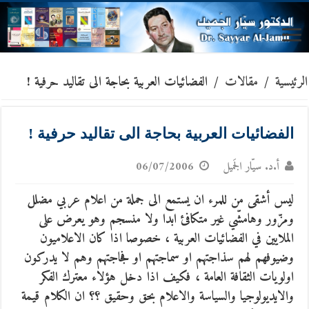
الرئيسية
/
مقالات
/
الفضائيات العربية بحاجة الى تقاليد حرفية !
الفضائيات العربية بحاجة الى تقاليد حرفية !
أ.د. سيّار الجَميل
06/07/2006
ليس أشقى من للمرء ان يستمع الى جملة من اعلام عربي مضلل
ومزّور وهامشّي غير متكافئ ابدا ولا منسجم وهو يعرض على
الملايين في الفضائيات العربية ، خصوصا اذا كان الاعلاميون
وضيوفهم لهم سذاجتهم او سماجتهم او فجاجتهم وهم لا يدركون
اولويات الثقافة العامة ، فكيف اذا دخل هؤلاء معترك الفكر
والايديولوجيا والسياسة والاعلام بحق وحقيق ؟؟ ان الكلام قيمة