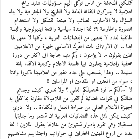
تتملكني الدهشة من اناس توكل اليهم مسؤوليات تنفيذ برامج
اعلامية لا يدركون الثقافة العامة ولا التاريخ ولا الجغرافية ولا بناء
السؤال ولا الاسلوب الصائب ولا صنعة التشكيل ولا استخدام
الصورة والخارطة ؟؟ ثمة اجندة سياسية واقنعة ايديولوجية والبسة
طائفية لعدد لا يحصى من الفضائيات العربية ، وكلها لا معنى لها
ابدا .. ان الارتزاق بات المحّرك الاساسي لجمهرة من الاعلاميين
الذين يقولون ما لا يؤمنون ، وكم منهم بحاجة الى اكثر من دورة
صحفية واعلامية يتعلمون فيها فلسفة الاعلام وكيفية الالقاء بلغة
سليمة .. وهذا ينسحب على عدد غفير من اعلاميينا ذكورا واناثا
، سواء من المعّدين او المقدّمين او المراسلين !!
لا أسألكم ما قوة تحصيلكم العلمي ؟ ولا ندري كيف وجدتم
ضالتكم في قنوات فضائية لم تتحرر من اللامبالاة مقارنة بما تتحّلى به
اجهزة الاعلام العالمي من صرامة العمل والكفاءة .. ولا ادري
كيف يمكن لمثل هذه الفضائيات العربية ان تستمر وما جنايتها
مستقبلا وهي تقوم بادوار تستهزئ من خلالها بعقول الملايين ! ثمة
عدد من اروع المهنيين المحترفين في حواراتهم واجتذابهم مشاهديهم