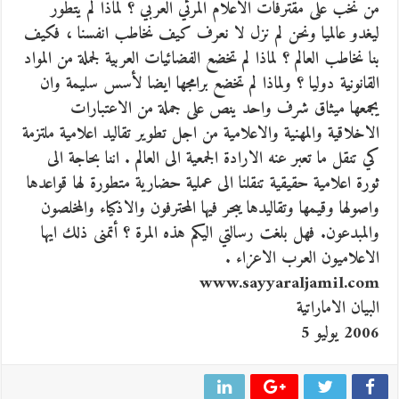
من نخب على مقترفات الاعلام المرئي العربي ؟ لماذا لم يتطور
ليغدو عالميا ونحن لم نزل لا نعرف كيف نخاطب انفسنا ، فكيف
بنا نخاطب العالم ؟ لماذا لم تخضع الفضائيات العربية لجملة من المواد
القانونية دوليا ؟ ولماذا لم تخضع برامجها ايضا لأسس سليمة وان
يجمعها ميثاق شرف واحد ينص على جملة من الاعتبارات
الاخلاقية والمهنية والاعلامية من اجل تطوير تقاليد اعلامية ملتزمة
كي تنقل ما تعبر عنه الارادة الجمعية الى العالم . اننا بحاجة الى
ثورة اعلامية حقيقية تنقلنا الى عملية حضارية متطورة لها قواعدها
واصولها وقيمها وتقاليدها يبحر فيها المحترفون والاذكياء والمخلصون
والمبدعون. فهل بلغت رسالتي اليكم هذه المرة ؟ أتمنى ذلك ايها
الاعلاميون العرب الاعزاء .
www.sayyaraljamil.com
البيان الاماراتية
2006 يوليو 5