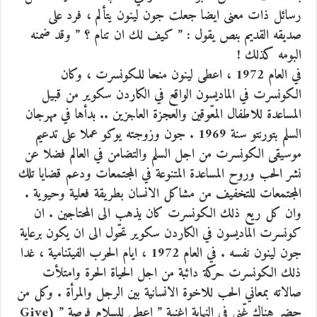
رسائل ذات معنى ايضا جعلت جون لينون يتألم ، فرد على
صديقه القديم بنص يقول : ” كيف لك ان تنام ؟ ” وقد ضمنه
البومه كذلك !
في العام 1972 ، اعطى لينون منحا للكونسرت ، وكان
الكونسرت في الماديسون الواقع في الكاردن سكوير من قبيل
المساعدة للاطفال المعّوقين والعجزة العاجزين .. بدأها في مهرجان
السلم بتورنتو سنة 1969 . جون وزوجته يوكو عملا على تدعيم
موسيقى الكونسرت من اجل السلم والتضامن في العالم فضلا عن
نشر الحب وروح المساعدة المتنوعة في المجتمعات ودعم قضايا تلك
المجتمعات للتخفيف من مشاكل الانسان بطريقة فعلية وحيوية .
وان كل ريع ذلك الكونسرت كان يذهب الى المحتاجين . ان
كونسرت الماديسون في الكاردن سكوير تحّول الى ان يكون برعاية
جون لينون نفسه . في العام 1972 ، ايام الحرب الفيتنامية ، غدا
ذلك الكونسرت حركة دائبة من اجل الحياة الحرة وامتلأت
صالاته بمعاني الحب للاخوة الانسانية بين الرجل والمرأة . وكل من
حضر هناك غّنى في النهاية اغنية ” اعطي للسلام فرصة ” (Give