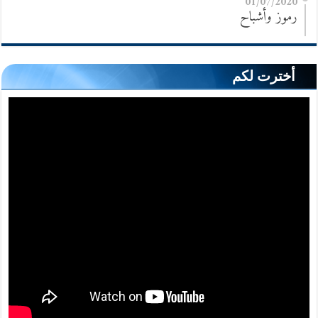
01/07/2020
رموز وأشباح
أخترت لكم