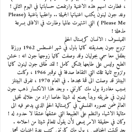
، فطارت اسهم هذه الاغنية وارتفعت حساباتها في اليوم الثاني !
وغد جون لينون يكتب اغنياتها الجميلة .. واعقبها باغنية (Please
Please Me ) التي اشتهرت عالميا وطارت في الافاق بسرعة
مذهلة !
الفيلسوف : الانسان كريستال الحلم
تزوج جون بصديقته كاثيا باول في شهر اغسطس 1962 ورزقا
بطفل معا سمي بجوليان وقد وصفت كاثيا زوجها جون انه : خشن
الطبع وليس على طابعها بشكل كامل ! لقد طّلق جون لينون كاثيا
وتزوّج ثانية تلك التي التقاها صدفة في نوفمبر 1966 ، وكانت
البيتلز قد وصلت الى قمة مجدها . في العام 1970 ، تفرق البيتلز
بسبب مغادرة بول مك كارتني . وبعد هذا الانكسار ذهب جون
لينون في طريقه وبدأ يصنع له شيئا خاصا اراد من خلاله تخيل
العالم ضمن تصوره الفلسفي في كريستالية الحلم الذي يدعو فيه الى
مثالية الاشياء والنظم على الطبيعة التي عشقها عشقا لا حدود له !
وكان في حقيقة الامر يسعى لأن يقول للعالم شيئا من احلامه .
بعد تشتت الخنافس ، بول مك كارتني كتب عدة اغنيات تحمل