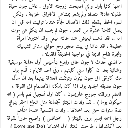
اسمها كاثيا باول والتي اصبحت زوجته الاولى . عاش جون حياة
طفولة هادئة متصلة ولم يشعر بمشاعر الافتراق الحزينة . ولكن
لسوء الحظ ينقطع ذلك الاتصال فجأة عندما توفيت امه قبل ان
يصل الثامنة عشرة من العمر . جون لم يحب ان يتكلم عن موت
امه .. لقد ذهب ليعيش عند خالته ميمي وقد اعتبرها امرأة
عظيمة . لقد عاشا في بيت صغير ومع حوافي ستائر الشبابيك
وشجرة تفاح قديمة في مواجهة الحديقة المقابلة .
ما الذي حدث ؟ جون خلق وابدع بتأسيس أول جماعة موسيقية
وغنائية بعد ان اكملوا سني كليتهم . وفي احد الايام ، قّدم بول
مك كارتني الى جون لينون وتوثّقت العلاقة بينهما بعد ان سأل
جون صديقه الجديد بول اذا كان بامكانه الانضمام الى الفرقة ،
فانضم وبرفقته جورج هاريسون . كان اول تسجيل لهم باسم ( انه
سيكون يوما ) . لقد ولدت البيتلز كجماعة مثل شعاع استمر يتوهج
عدة سنوات حتى بعد انحلالها . ولدت التسمية عندما سمّاهم
رجل اسمه ابسيم ابرين بالبيتلز ( = الخنافس ) واصبح مديرا للفرقة
بعد اكتشافها . طرحت البيتلز اول اغنياتها (Love me Do )