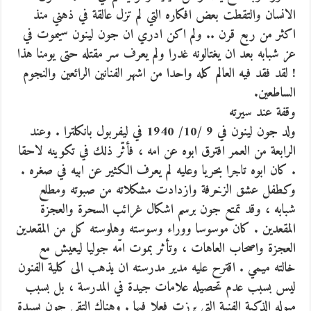
الانسان والتقطت بعض افكاره التي لم تزل عالقة في ذهني منذ
اكثر من ربع قرن .. ولم اكن ادري ان جون لينون سيموت في
عز شبابه بعد ان يغتالونه غدرا ولم يعرف سر مقتله حتى يومنا هذا
! لقد فقد فيه العالم كله واحدا من اشهر الفنانين الرائعين والنجوم
الساطعين.
وقفة عند سيرته
ولد جون لينون في 9 /10/ 1940 في ليفربول بانكلترا . وعند
الرابعة من العمر افترق ابوه عن امه ، فأثّر ذلك في تكوينه لاحقا
. كان ابوه تاجرا بحريا وعليه لم يعرف الكثير عن ابيه في صغره .
وكطفل عشق الزخرفة وازدادت مشكلاته من صبوته ومطلع
شبابه ، وقد تمتع جون برسم اشكال غرائب السحرة والعجزة
المقعدين . كان موسوسا ووراء وسوسته وهلوسته كل من المقعدين
العجزة واصحاب العاهات ، وتأثر بموت امّه جوليا ليعيش مع
خالته ميمي . اقترح عليه مدير مدرسته ان يذهب الى كلية الفنون
ليس بسبب عدم تحصيله علامات جيدة في المدرسة ، بل بسبب
ميوله الذكية الفنية التي برزت فعلا فيها . وهناك التقى جون بسيدة