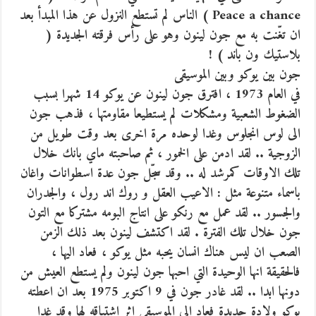
Peace a chance ) الناس لم تستطع النزول عن هذا المبدأ بعد
ان تغّنت به مع جون لينون وهو على رأس فرقته الجديدة (
بلاستيك ون باند ) !
جون بين يوكو وبين الموسيقى
في العام 1973 ، افترق جون لينون عن يوكو 14 شهرا بسبب
الضغوط الشعبية ومشكلات لم يستطيعا مقاومتها ، فذهب جون
الى لوس انجلوس وغدا لوحده مرة اخرى بعد وقت طويل من
الزوجية .. لقد ادمن على الخمور ، ثم صاحبته ماي بانك خلال
تلك الاوقات كمرشد له .. وقد سجّل جون عدة اسطوانات واغان
باسماء متنوعة مثل : الاعيب العقل و روك اند رول ، والجدران
والجسور .. لقد عمل مع رنكو على انتاج البومه مشتركا مع التون
جون خلال تلك الفترة . لقد اكتشف لينون بعد ذلك الزمن
الصعب ان ليس هناك انسان يحبه مثل يوكو ، فعاد اليها ،
فالحقيقة انها الوحيدة التي احبها جون لينون ولم يستطع العيش من
دونها ابدا .. لقد غادر جون في 9 اكتوبر 1975 بعد ان اعطته
يوكو ولادة جديدة فعاد الى الموسيقى اثر اشتياقه لها وقد غدا