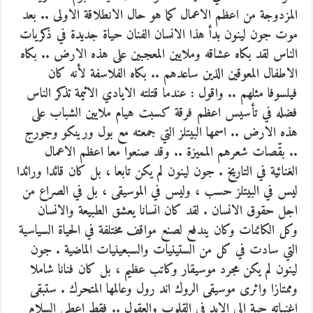
المزدوجة من اعظم الاعمال كما هو حال الانطلاقة الاولى .. بعد
موت جون لينون بدأ هذا الانسان الفنان حياة جديدة في ذكريات
الناس لقد بكاه عشاقه وملايين المعجبين على هذه الارض .. بكاه
الاطفال المعوقين الذين ساعدهم .. بكاه الفلاسفة لأنه كان
فيلسوفا مثلهم .. واقول : عندما قتلته الايادي الاثيمة تذكر الناس
فضله في تأسيس اعظم فرقة كسبت هيام ملايين الشباب على
هذه الارض .. اسمها البيتلز التي جمعته مع بول ورينكو وجورج
.. بقّصات شعرهم المميزة .. وقد صنعوا معا اعظم الاعمال
الغنائية في التاريخ . جون لينون لم يكن تابعا ، بل كان قائدا ورائدا
ليس في البيتلز حسب ، وليس في الموسيقى ، بل في الصراع من
اجل حقوق الانسان . لقد كان انسانا يعشق الطبيعة والانسان
وكل الكائنات وكان يندفع لصنع مواقف مختلفة في الحياة السياسية
التي سادت في كل من الستينيات والسبعينيات الماضية . جون
لينون لم يكن مجرد موسيقار وكاتب عظيم ، بل كان فنانا شاملا
وممتازا واثرى موسيقى الروك اند رول وعالمها المتحرك . ستبقى
اغنياته حية الى الابد في القلوب والعقول .. فقط اعطى السلام