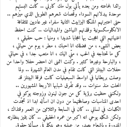
رائدا لجماعته ومن بعده يأتي بول مك كارني ..
كانت البستهم
موحدة ببدلاتهم السوداء وقّصات شعرهم الطويل الذي ميّزهم ..
حتى اعتبرتهم الملكة اليزابيث الثانية سفراء غير عاديين للثقافة
الانكلوسكسونية وقلدتهم النياشين والميداليات .. كنت احفظ
اغنياتهم التي اعجبت بها اعجابا شديدا ، ومنها : حب حقيقي ،
بعض الشيىء ، من فضلك انا احبك ، مطر ، يوم من حياتي ،
كل ما تحتاجه في الحب ، منّي اليك ، انا متعب جدا ، في حياتي
، والبارحة وغيرها كثير . وكنت اتمنى ان احضر حفلا واحدا من
حفلات البيتلز التي كانت تقام في مدن العالم الشهيرة .. ولما
وصلت بريطانيا في اواسط السبعينيات كانت فرقة البيتلز قد
انحلت منذ سنوات .. وقد تفّرق شبابها الاربعة المشهورين ..
ولكنني حظيت برؤية كل من جون لينون وزوجته يوكو في
احدى المناسبات وصافحتهما من دون ان اسأله ابدا اذ تجمّدت
الكلمات في لساني .. كان في السابعة والثلاثين من العمر وقتذاك ،
ولكن شكله يوحي انه اكبر من عمره الحقيقي .. كان يتميز بنظارته
المدورة وباشعاع يصدر من عينيه وهو يتكلم في مسألة حقوق