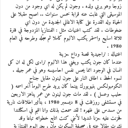
زوجا وهو يربي ولده . وجون لم يكن له اي وجود من دون
الموسيقى التي غابت عنه قرابة خمس سنوات .. اصبح مقبلا على
الحياة وله القدرة على كتابة الاغاني الجديدة من دون اي
ضغوطات . لقد كتب اغنيات مثل : الفنتازيا المزدوجة في فترة
ثلاثة اسابيع واستمر يكتب الالبوم كاملا ثم سجّله وطرحه في العام
1980 .
اغتياله : تراجيدية قصة وداع حزينة
عندما كان جون يكتب ويغني هذا الالبوم تراءى لكل له ان كل
انسان في الوجود انما يحس نفس احاسيسه وهو في عمر جيله .
لسوء الحظ ، اطلق النار على جون لينون مقابل جناح
الكومبولكس بنيويورك بينما كان يريد طرح البوما آخر اسمه (
حليب وعسل ) . لقد مات جون لينون عن عمر يناهز الاربعين
في مستشفى روزفلت في 8 ديسمبر 1980 ، بتأثير اطلاقات نارية
من مسدس على ظهره ! لقد سمعت بذلك وانا اقيم في اسكتلندا
فحزنت عليه حزنا شديدا لأنني كنت اتابع خطواته تباعا وقد
نشرت مقالا عنه في صحيفة السكوت مان . يعد البوم الفنتازية