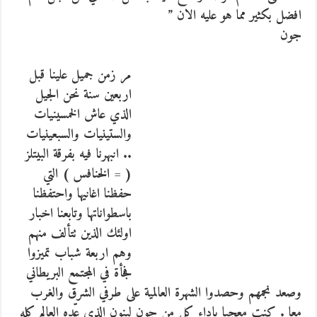
افضل بكثير مما هو عليه الان ”
جون
مر زمن جميل علينا قبل
اربعين سنة نحن الجيل
الذي عاش الخمسينيات
والستينيات والسبعينيات
.. انبهرنا فيه بفرقة البيتلز
( = الخنافس ) التي
حفظنا اغانيها واحتفظنا
باسطواناتها وتابعنا اخبار
اولئك الذين تتألف منهم
وهم اربعة شباب تميزوا
فجأة في المجتمع البريطاني
وصعد نجمهم وحصدوا الشهرة العالمية على طرفي الشرق والغرب
معا . كنت معجبا باداء كل من جون لينون الذي عّده العالم كله