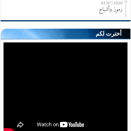
01/07/2020
رموز وأشباح
أخترت لكم