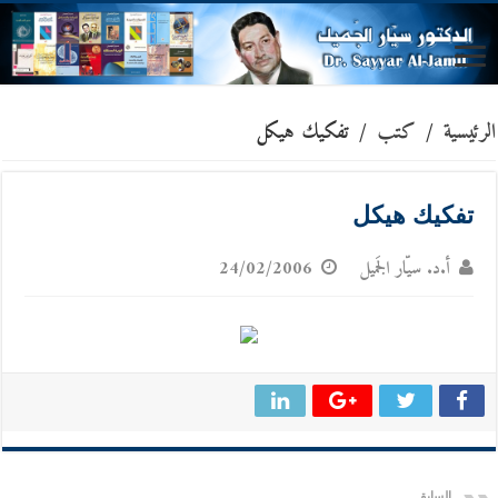
الرئيسية
/
كتب
/
تفكيك هيكل
تفكيك هيكل
أ.د. سيّار الجَميل
24/02/2006
السابق