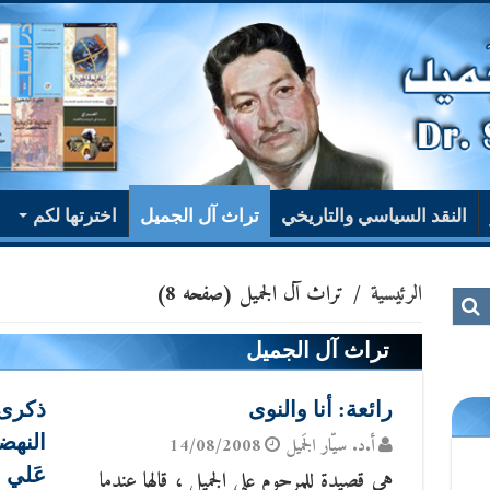
النقد السياسي والتاريخي
تراث آل الجميل
اخترتها لكم
الرئيسية
/
تراث آل الجميل
(صفحه 8)
تراث آل الجميل
رائعة: أنا والنوى
النهضو
أ.د. سيّار الجَميل
14/08/2008
هي قصيدة للمرحوم علي الجميل ، قالها عندما