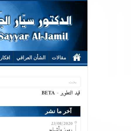
مقالات
الشأن العراقي
افكار
آخر ما نشر
23/08/2020
رموز وأشباح