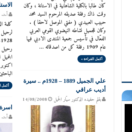
كان طالبا بالكلية الشاهانية في الاستانة ، وكان
الاستا
وقت ذاك رفقة صديقه المرحوم السيد محمد
أ.د. س
حبيب العبيدي ( مفتي الموصل لاحقا ) .
كلمة الد
وكان للجميل نشاطه النهضوي القومي العربي
الفعّال في تأسيس جمعية المنتدى الادبي فيها
عام 1909 رفقة كل من اصدقائه …
رحيل هذ
أكمل القراءة »
الباحثي
علي الجميل 1889 – 1928م .. سيرة
أكمل ا
أديب عراقي
بقلم حفيده الدكتور سيّار الجَميل
14/08/2008
اسرة 
أ.د. س