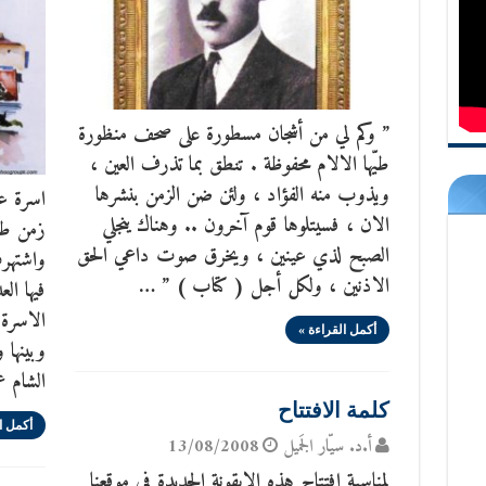
” وكم لي من أشجان مسطورة على صحف منظورة
طيّها الالام محفوظة . تنطق بما تذرف العين ،
ويذوب منه الفؤاد ، ولئن ضن الزمن بنشرها
اسرة عر
الان ، فسيتلوها قوم آخرون .. وهناك ينجلي
زمن طو
الصبح لذي عينين ، ويخرق صوت داعي الحق
واشتهرت
الاذنين ، ولكل أجل ( كتاب ) ” …
فيها ال
الاسرة 
أكمل القراءة »
وبينها 
الشام ع
كلمة الافتتاح
أكمل ا
أ.د. سيّار الجَميل
13/08/2008
لمناسبة افتتاح هذه الايقونة الجديدة في موقعنا