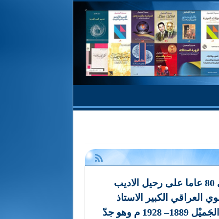
ذكرى 80 عاما على رحيل الاديب
ي العراقي الكبير الاستاذ
عَلي الجَميْل 1889– 1928 م وهو جدّ