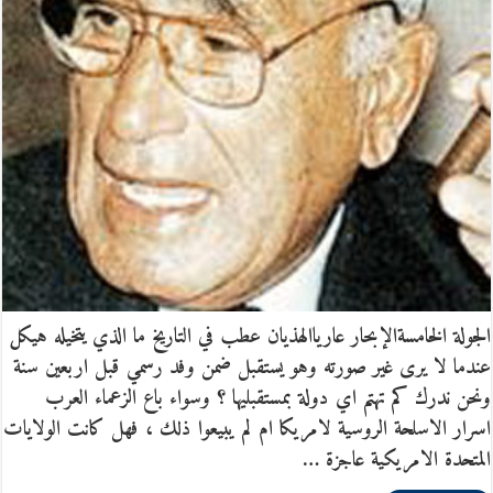
الجولة الخامسةالإبحار عارياالهذيان عطب في التاريخ ما الذي يتخيله هيكل
عندما لا يرى غير صورته وهو يستقبل ضمن وفد رسمي قبل اربعين سنة
ونحن ندرك كم تهتم اي دولة بمستقبليها ؟ وسواء باع الزعماء العرب
اسرار الاسلحة الروسية لامريكا ام لم يبيعوا ذلك ، فهل كانت الولايات
المتحدة الامريكية عاجزة …