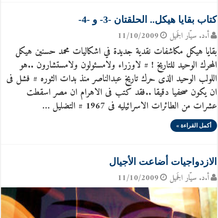
كتاب بقايا هيكل.. الحلقتان -3- و -4-
أ.د. سيّار الجَميل
11/10/2009
بقايا هيكل مكاشفات نقدية جديدة في اشكاليات محمد حسنين هيكل
المحرك الوحيد للتاريخ ! # لاوزراء ولامسئولون ولامستشارون ..هو
اللولب الوحيد الذى حرك تاريخ عبدالناصر منذ بدات الثوره # فشل فى
ان يكون صحفيا دقيقا ..فقد كتب فى الاهرام ان مصر اسقطت
عشرات من الطائرات الاسرائيليه فى 1967 # التضليل …
أكمل القراءة »
الازدواجيات أضاعت الأجيال
أ.د. سيّار الجَميل
11/10/2009