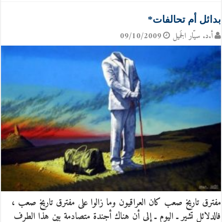
بدائل أم تحالفات*
أ.د. سيّار الجَميل
09/10/2009
مفترق تاريخ صعب كان العراقيون وما زالوا على مفترق تاريخ صعب ،
فالدلائل تشير ـ اليوم ـ إلى أن هناك أجندة متصادمة بين هذا الطرف