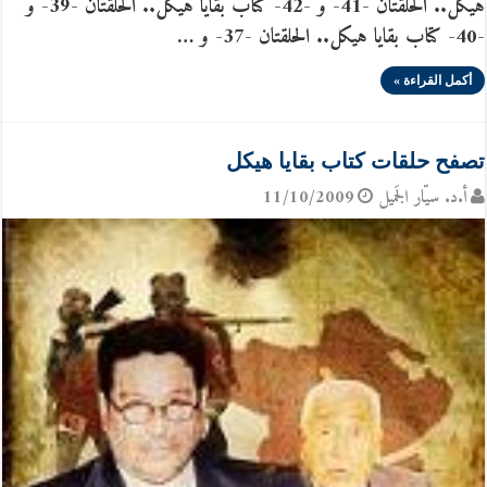
هيكل.. الحلقتان -41- و -42- كتاب بقايا هيكل.. الحلقتان -39- و
-40- كتاب بقايا هيكل.. الحلقتان -37- و …
أكمل القراءة »
تصفح حلقات كتاب بقايا هيكل
أ.د. سيّار الجَميل
11/10/2009