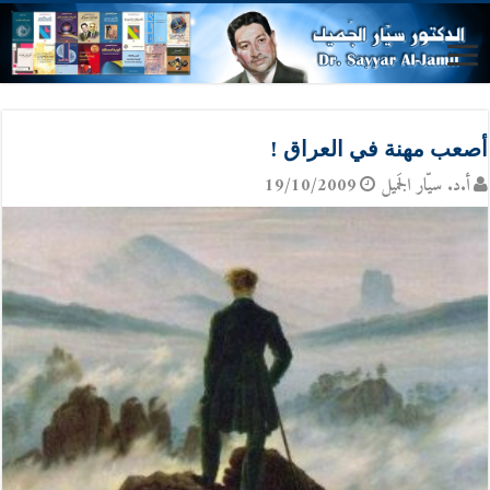
أصعب مهنة في العراق !
أ.د. سيّار الجَميل
19/10/2009