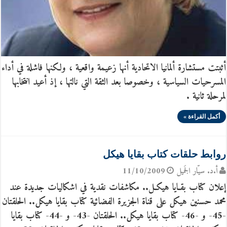
أثبتت مستشارة ألمانيا الاتحادية أنها زعيمة واقعية ، ولكنها فاشلة في أداء
المسرحيات السياسية ، وخصوصا بعد الثقة التي نالتها ، إذ أعيد انتخابها
لمرحلة ثانية .
أكمل القراءة »
روابط حلقات كتاب بقايا هيكل
أ.د. سيّار الجَميل
11/10/2009
إعلان كتاب بقـايا‮ ‬هيكـل.. مكاشفات نقدية في اشكاليات جديدة عند
محمد حسنين هيكل على قناة الجزيرة الفضائية كتاب بقايا هيكل.. الحلقتان
-45- و -46- كتاب بقايا هيكل.. الحلقتان -43- و -44- كتاب بقايا