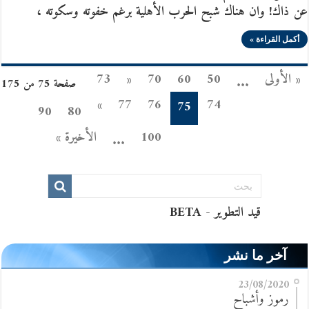
عن ذاك! وان هناك شبح الحرب الأهلية برغم خفوته وسكوته ،
أكمل القراءة »
« الأولى
50
60
70
«
73
...
صفحة 75 من 175
»
77
76
74
75
90
80
100
الأخيرة »
...
آخر ما نشر
23/08/2020
رموز وأشباح