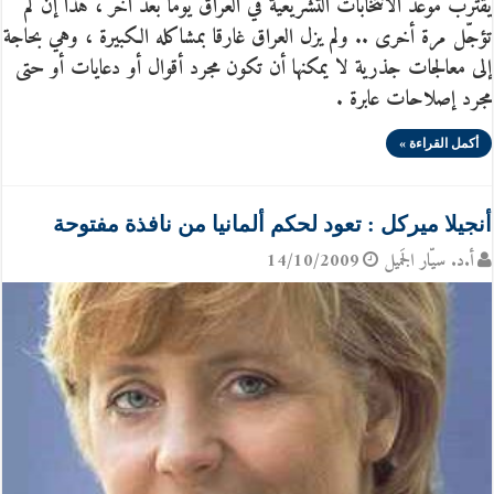
يقترب موعد الانتخابات التشريعية في العراق يوما بعد آخر ، هذا إن لم
تؤجّل مرة أخرى .. ولم يزل العراق غارقا بمشاكله الكبيرة ، وهي بحاجة
إلى معالجات جذرية لا يمكنها أن تكون مجرد أقوال أو دعايات أو حتى
مجرد إصلاحات عابرة .
أكمل القراءة »
أنجيلا ميركل : تعود لحكم ألمانيا من نافذة مفتوحة
أ.د. سيّار الجَميل
14/10/2009