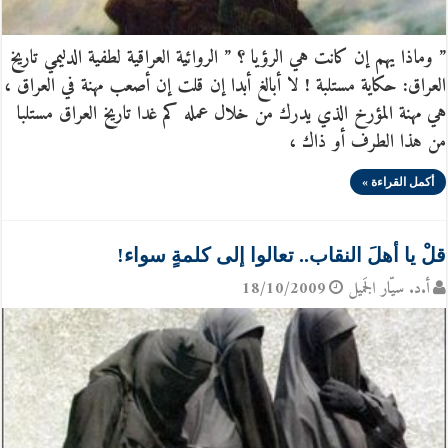
” وماذا يهم إن كانت هي الرؤيا ؟ ” الروائية العراقية لطفية الدليمي تاريخ
العراق: حكاية مستلبة ! لا أبالغ أبدا إن قلت إن أصعب مهنة في العراق ،
هي مهنة المؤرخ الذي يدرك من خلال عمله كم غدا تاريخ العراق مستلبا
من هذا الطرف أو ذاك ،
أكمل القراءة »
قلْ‮ يا أهلَ النقاب.. تعالوا إلى كلمةٍ سواء!
أ.د. سيّار الجَميل
18/10/2009