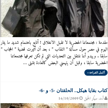
مقدمة : مجتمعاتنا الحضرية لا تقبل الانغلاق ! أتابع باهتمام شديد ما يثار
اليوم في مصر حول مسألة ” النقاب ” ، بعد أن أثيرت قضية ” الحجاب ”
سابقا . ويبدو أننا ننتقل بين التحديات التي لم تكن تعرفها مجتمعاتنا
الحضرية سابقا ، وقبل أن يتهمني البعض كالعادة بشتى …
أكمل القراءة »
كتاب بقايا هيكل.. الحلقتان -5- و -6-
أ.د. سيّار الجَميل
16/10/2009