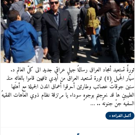
ثورةٌ تستعيد أمجاد العراق رسالةُ جيلٍ عراقي جديد الى كلّ العالم د.
سيّار الجَميل (1) ثورة تستعيد العراق من أيدي تافهين قاموا بالغائهِ منذ
سنين جوقاتُ عصائب وطارئين أحرقوا أعماق المدن الجميلة مع أهلها
الطيبين ها قد خرجتم بوجوهٍ سوداء يا مرتزقة نظام ذوي العاهات الفقيهُ
السفيهُ جنّ جنونهُ .. …
أكمل القراءة »