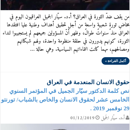
من يقف ضدّ الثورة في العراق؟ أ.د. سيّار الجميل العراقيون اليوم في
مخاضِ ثورةٍ شعبيةٍ واسعةٍ من أجل تحقيق أهداف وطنية عليا افتقدها
العراق منذ سنوات طوال، وظهر أنّ المسؤولين جميعهم لم يستجيبوا لنداء
الثورة، كونهم يدورون في حلقة منظومة واحدة، ولهم شبكاتهم
ومصالحهم، مهما كانت انتماءاتهم السياسية. وهي حالة …
أكمل القراءة »
حقوق الانسان المنعدمة في العراق
نص كلمة الدكتور سيّار الجميل في المؤتمر السنوي
الخامس عشر لحقوق الانسان والخاص بالشباب/ تورنتو
29 نوفمبر 2019 .
أ.د. سيّار الجَميل
01/12/2019