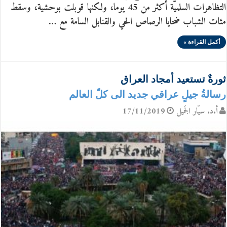
التظاهرات السلميّة أكثر من 45 يوما، ولكنها قوبلت بوحشية، وسقط
مئات الشباب ضحايا الرصاص الحي والقنابل السامة مع …
أكمل القراءة »
ثورةٌ تستعيد أمجاد العراق
رسالةُ جيلٍ عراقي جديد الى كلّ العالم
أ.د. سيّار الجَميل
17/11/2019