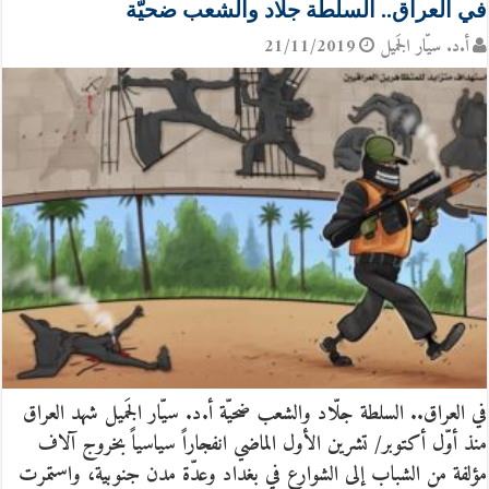
في العراق.. السلطة جلّاد والشعب ضحيّة
أ.د. سيّار الجَميل
21/11/2019
في العراق.. السلطة جلّاد والشعب ضحيّة أ.د. سيّار الجَميل شهد العراق
منذ أوّل أكتوبر/ تشرين الأول الماضي انفجاراً سياسياً بخروج آلاف
مؤلفة من الشباب إلى الشوارع في بغداد وعدّة مدن جنوبية، واستمرت