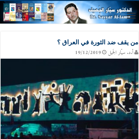
من يقف ضد الثورة في العراق ؟
أ.د. سيّار الجَميل
19/12/2019