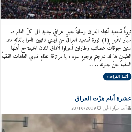
ثورةٌ تستعيد أمجاد العراق رسالةُ جيلٍ عراقي جديد الى كلّ العالم د.
سيّار الجَميل (1) ثورة تستعيد العراق من أيدي تافهين قاموا بالغائهِ منذ
سنين جوقاتُ عصائب وطارئين أحرقوا أعماق المدن الجميلة مع أهلها
الطيبين ها قد خرجتم بوجوهٍ سوداء يا مرتزقة نظام ذوي العاهات الفقيهُ
السفيهُ جنّ جنونهُ .. …
أكمل القراءة »
عشرة أيام هزّت العراق
أ.د. سيّار الجَميل
23/10/2019