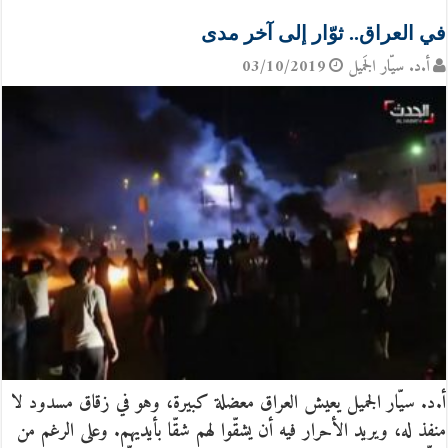
في العراق.. ثوّار إلى آخر مدى
أ.د. سيّار الجَميل
03/10/2019
أ.د. سيّار الجميل يعيش العراق معضلة كبيرة، وهو في زقاق مسدود لا
منفذ له، ويريد الأحرار فيه أن يشقّوا لهم شقّا بأيديهم. وعلى الرغم من