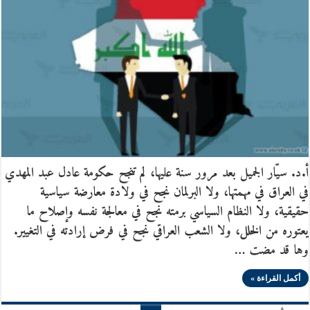
أ.د. سيّار الجميل بعد مرور سنة عليها، لم تنجح حكومة عادل عبد المهدي
في العراق في مهمتها، ولا البرلمان نجح في ولادة معارضة سياسية
حقيقية، ولا النظام السياسي برمته نجح في معالجة نفسه وإصلاح ما
يعتوره من الخلل، ولا الشعب العراقي نجح في فرض إرادته في التغيير.
وها قد مضت …
أكمل القراءة »