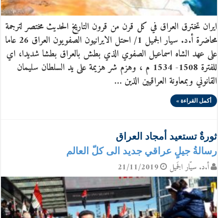
ايران تخترق العراق في كل قرن من قرون التاريخ الحديث مختصر لترجمة
محاضرة أ.د. سيار الجميل 1/ احتل الايرانيون الصفويون العراق 26 عاما
على عهد الشاه اسماعيل الصفوي الذي بطش بالعراق بطشا شديدا، اي
للفترة 1508- 1534 م ، وهزم شر هزيمة على يد السلطان سليمان
القانوني وبمعاونة العراقيين الذين …
أكمل القراءة »
ثورةٌ تستعيد أمجاد العراق
رسالةُ جيلٍ عراقي جديد الى كلّ العالم
أ.د. سيّار الجَميل
21/11/2019