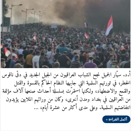
أ.د. سيّار الجميل نجح الشباب العراقيون من الجيل الجديد في دقّ ناقوس
الخطر، في ثورتهم السلمية التي جابهها النظام الحاكم بالقسوة والقتل
والقمع والاضطهاد، ولكنها استمرّت بسلسلة أحداث صنعها آلاف مؤلفة
من العراقيين في بغداد ومدن أخرى، وكان من ورائهم الملايين يؤيدون
انتفاضتهم السلمية. وعلى مدى أكثر من عشرة أيام، …
أكمل القراءة »