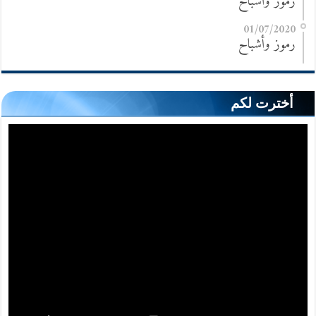
رموز وأشباح
01/07/2020
رموز وأشباح
أخترت لكم