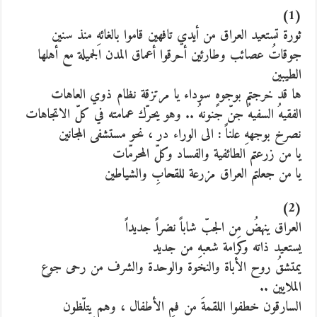
(1)
ثورة تستعيد العراق من أيدي تافهين قاموا بالغائهِ منذ سنين
جوقاتُ عصائب وطارئين أحرقوا أعماق المدن الجميلة مع أهلها
الطيبين
ها قد خرجتم بوجوهٍ سوداء يا مرتزقة نظام ذوي العاهات
الفقيهُ السفيهُ جنّ جنونهُ .. وهو يحرّك عمامته في كلّ الاتجاهات
نصرخ بوجههِ علناً : الى الوراء در ، نحو مستشفى المجانين
يا من زرعتم الطائفية والفساد وكلّ المحرمّات
يا من جعلتم العراق مزرعة للقحابِ والشياطين
(2)
العراق ينهضُ مِن الجبّ شاباً نضراً جديداً
يستعيد ذاته وكرامة شعبهِ من جديد
يمتشقُ روح الأباة والنخوة والوحدة والشرف من رحى جوع
الملايين ..
السارقون خطفوا اللقمةَ من فمِ الأطفال ، وهم يتلّظون