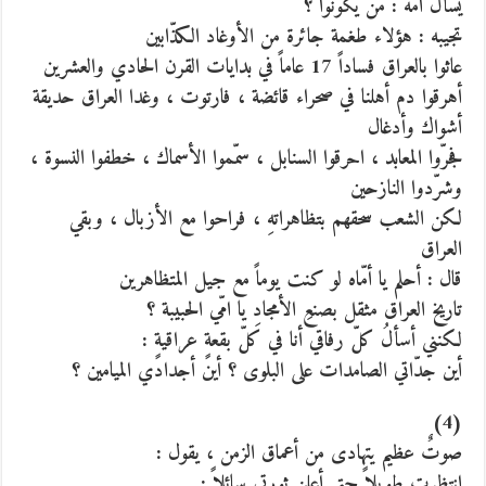
يسأل أمّه : من يكونوا ؟
تجيبه : هؤلاء طغمة جائرة من الأوغاد الكذّابين
عاثوا بالعراق فساداً 17 عاماً في بدايات القرن الحادي والعشرين
أهرقوا دم أهلنا في صحراء قائضة ، فارتوت ، وغدا العراق حديقة
أشواك وأدغال
فجرّوا المعابد ، احرقوا السنابل ، سمّموا الأسماك ، خطفوا النسوة ،
وشرّدوا النازحين
لكن الشعب سحقهم بتظاهراتهِ ، فراحوا مع الأزبال ، وبقي
العراق
قال : أحلم يا أمّاه لو كنت يوماً مع جيل المتظاهرين
تاريخ العراق مثقل بصنعِ الأمجادِ يا امّي الحبيبة ؟
لكنني أسألُ كلّ رفاقي أنا في كلّ بقعةٍ عراقيةٍ :
أين جدّاتي الصامدات على البلوى ؟ أين أجدادي الميامين ؟
(4)
صوتٌ عظيم يتهادى من أعماق الزمن ، يقول :
انتظرت طويلاً حتى أعلن ثورتي سائلاً :