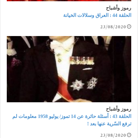
رموز وأشباح
الحلقة 44 : العراق وسلالات الخيانة
23/08/2020
رموز وأشباح
الحلقة 43 : أسئلة حائرة عن 14 تموز/ يوليو 1958 معلومات لم
ترفع السّرية عنها بعد !
23/08/2020