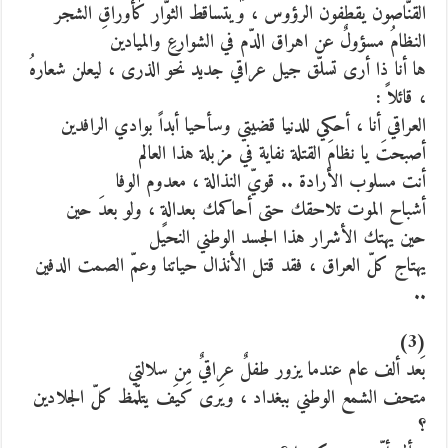
القنّاصون يقطفون الرؤوس ، ويتساقط الثوّار كأوراقِ الشجر
النظامُ مسؤولٌ عن اهراق الدّم في الشوارعِ والميادين
ها أنا ذا أرى تسلّق جيل عراقي جديد نحو الذرى ، ليعلن شعارهُ
، قائلاً :
العراقي أنا ، أحكي للدنيا قضيتي وسأحيا أبداً بوادي الرافدين
أصبحتَ يا نظامَ القتلة نفاية في مزبلة هذا العالم
أنت مسلوب الأرادة .. قويّ النذالة ، معدوم الوفا
أشباح الموت تلاحقك حتى أحاكمك بعدالةٍ ، ولو بعدَ حين
حين يهتك الأشرار هذا الجسد الوطني النحيل
يهتاج كلّ العراق ، فقد قتل الأنذال حياتنا وعمّ الصمت الدفين
..
(3)
بَعد ألف عام عندما يزور طفلٌ عراقيٌ مِن سلالتي
متحف الشمع الوطني ببغداد ، ويَرى كيَف يتلّمظ كلّ الجلادين
؟