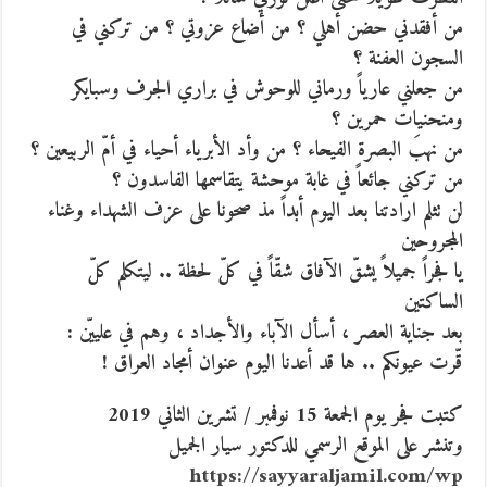
من أفقدني حضن أهلي ؟ من أضاع عزوتي ؟ من تركني في
السجون العفنة ؟
من جعلني عارياً ورماني للوحوش في براري الجرف وسبايكر
ومنحنيات حمرين ؟
من نهبَ البصرة الفيحاء ؟ من وأد الأبرياء أحياء في أمّ الربيعين ؟
من تركني جائعاً في غابة موحشة يتقاسمها الفاسدون ؟
لن تثلم ارادتنا بعد اليوم أبداً مذ صحونا على عزف الشهداء وغناء
المجروحين
يا فجراً جميلاً يشقّ الآفاق شقّاً في كلّ لحظة .. ليتكلم كلّ
الساكتين
بعد جناية العصر ، أسأل الآباء والأجداد ، وهم في علييّن :
قّرت عيونكم .. ها قد أعدنا اليوم عنوان أمجاد العراق !
كتبت فجر يوم الجمعة 15 نوفمبر / تشرين الثاني 2019
وتنشر على الموقع الرسمي للدكتور سيار الجميل
https://sayyaraljamil.com/wp