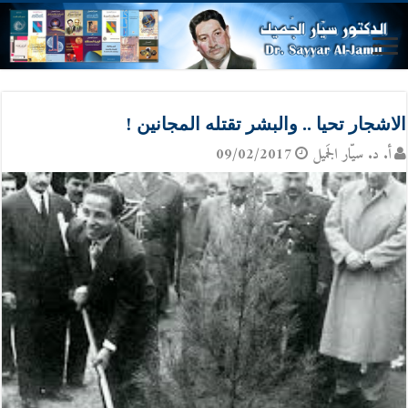
الاشجار تحيا .. والبشر تقتله المجانين !
أ. د. سيّار الجَميل
09/02/2017