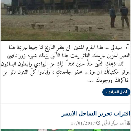
آه سيدتي .. هذا الجرم المشين لن يغفر التاريخ لنا جميعا جريمة هذا
العصر الحزين جرحك الغائر يبعث هذا الأنين يؤلمك شهود زور تافهين
لقد ذبحكِ التنّين منذُ سنين ممتداً اليكِ من البوادي والبطون البدائيون
حرقوا مكتباتك الزاخرة .. سحقوا جامعاتكِ ، وأبادوا كلّ الفنون نالوا من
ذاكرتك ووجودك …
أكمل القراءة »
اقتراب تحرير الساحل الايسر
أ.د. سيّار الجَميل
17/01/2017