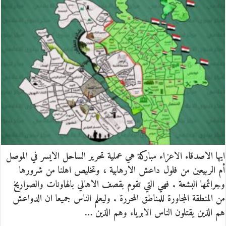
ايها الاصدقاء الاعزاء مباركة هي عملية تحرير الساحل الايسر في الموصل
أم الربيعين من فلول داعش الارهابية ، وتخليص اهلنا من شرورها
وجرائمها البشعة . فهي التي تقوم بقصف الاهالي بالهاونات والصواريخ
من المنطقة المجاورة للمناطق المحررة . وليعلم الناس جميعا ان الدواعش
هم الذين يقتلون الناس الابرياء وهم الذين …