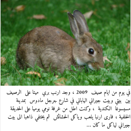
في يوم من ايام صيف 2009 ، وجد ارنب بري ميتا على الرصيف
بين بيتي وبيت جيراني الياباني في شارع جرجل مادوس بمدينة
مسيسوغا الكندية ، وكنت اطل من غرفة نومي يوميا على الحديقة
الخلفية ، فارى ارنبا يلعب وياكل الحشائش ثم يختفي ذاهبا الى بيت
جيراني لياكل ما كان …