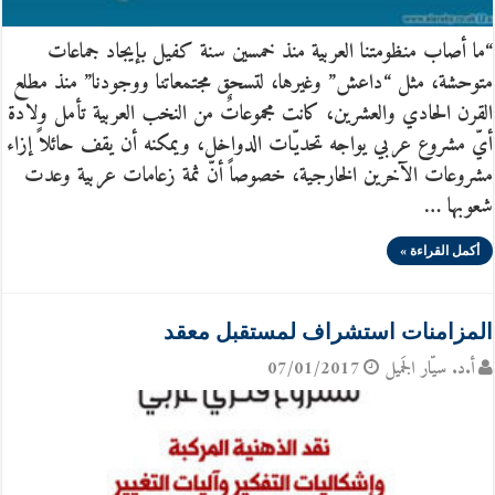
“ما أصاب منظومتنا العربية منذ خمسين سنة كفيل بإيجاد جماعات
متوحشة، مثل “داعش” وغيرها، لتسحق مجتمعاتنا ووجودنا” منذ مطلع
القرن الحادي والعشرين، كانت مجموعاتٌ من النخب العربية تأمل ولادة
أيّ مشروع عربي يواجه تحديّات الدواخل، ويمكنه أن يقف حائلاً إزاء
مشروعات الآخرين الخارجية، خصوصاً أنّ ثمة زعامات عربية وعدت
شعوبها …
أكمل القراءة »
المزامنات استشراف لمستقبل معقد
أ.د. سيّار الجَميل
07/01/2017