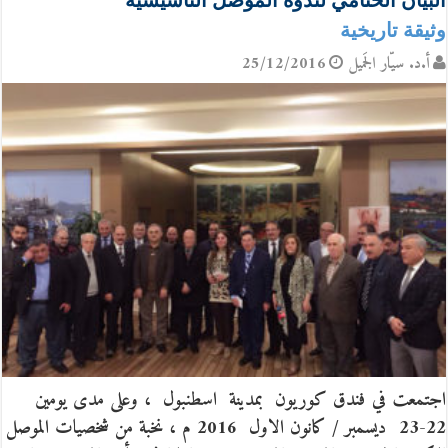
البيان الختامي لندوة الموصل التأسيسية
وثيقة تاريخية
أ.د. سيّار الجَميل
25/12/2016
اجتمعت في فندق كوريون بمدينة اسطنبول ، وعلى مدى يومين
22-23 ديسمبر / كانون الاول 2016 م ، نخبة من شخصيات الموصل