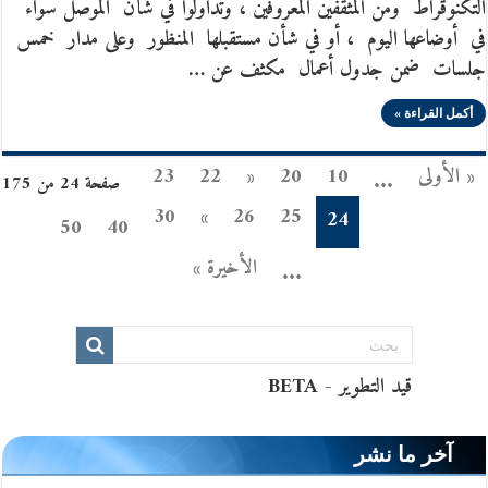
التكنوقراط ومن المثقفين المعروفين ، وتداولوا في شأن الموصل سواء
في أوضاعها اليوم ، أو في شأن مستقبلها المنظور وعلى مدار خمس
جلسات ضمن جدول أعمال مكثف عن …
أكمل القراءة »
« الأولى
10
20
«
22
23
...
صفحة 24 من 175
30
»
26
25
24
50
40
الأخيرة »
...
آخر ما نشر