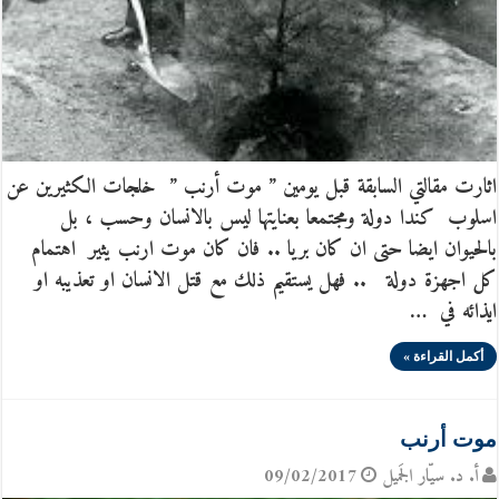
اثارت مقالتي السابقة قبل يومين ” موت أرنب ” خلجات الكثيرين عن
اسلوب كندا دولة ومجتمعا بعنايتها ليس بالانسان وحسب ، بل
بالحيوان ايضا حتى ان كان بريا .. فان كان موت ارنب يثير اهتمام
كل اجهزة دولة .. فهل يستقيم ذلك مع قتل الانسان او تعذيبه او
ايذائه في …
أكمل القراءة »
موت أرنب
أ. د. سيّار الجَميل
09/02/2017