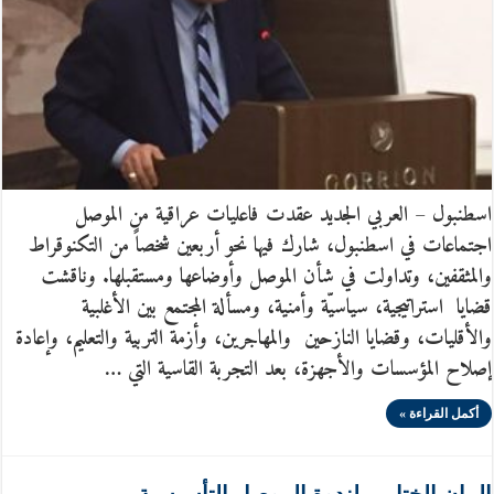
اسطنبول – العربي الجديد عقدت فاعليات عراقية من الموصل
اجتماعات في اسطنبول، شارك فيها نحو أربعين شخصاً من التكنوقراط
والمثقفين، وتداولت في شأن الموصل وأوضاعها ومستقبلها. وناقشت
قضايا استراتيجية، سياسيّة وأمنية، ومسألة المجتمع بين الأغلبية
والأقليات، وقضايا النازحين والمهاجرين، وأزمة التربية والتعليم، وإعادة
إصلاح المؤسسات والأجهزة، بعد التجربة القاسية التي …
أكمل القراءة »