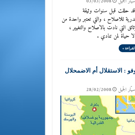
يّار الجَميل
03/03/2008
 حللت قبل سنوات وثيقة
رية للاصلاح ، والتي تعتبر واحدة من
ثائق التي نادت بالاصلاح والتغيير ،
 حياة لمن تنادي .
لقراءة »
و : الاستقلال أم الاضمحلال
يّار الجَميل
28/02/2008