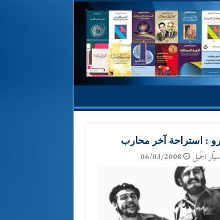
و : استراحة آخر محارب
يّار الجَميل
06/03/2008