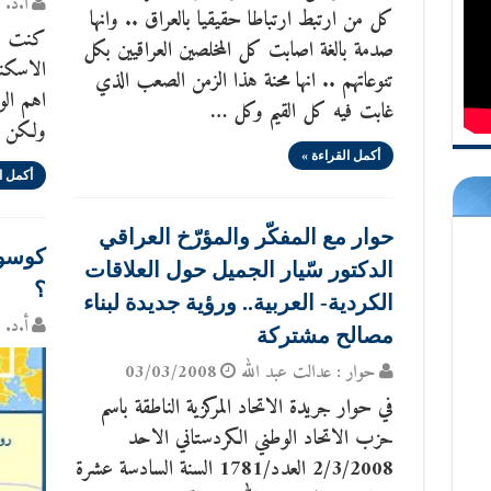
أ.د. س
كل من ارتبط ارتباطا حقيقيا بالعراق .. وانها
كنت قد
صدمة بالغة اصابت كل المخلصين العراقيين بكل
الاسكند
تنوعاتهم .. انها محنة هذا الزمن الصعب الذي
اهم الو
غابت فيه كل القيم وكل …
ولكن لا
أكمل القراءة »
أكمل ا
حوار مع المفكّر والمؤرّخ العراقي
كوسوف
الدكتور سّيار الجميل حول العلاقات
؟
الكردية- العربية.. ورؤية جديدة لبناء
أ.د. س
مصالح مشتركة
حوار : عدالت عبد الله
03/03/2008
في حوار جريدة الاتحاد المركزية الناطقة باسم
حزب الاتحاد الوطني الكردستاني الاحد
2/3/2008 العدد/1781 السنة السادسة عشرة