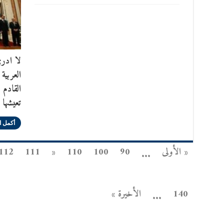
لا ادر
العربية
القادم 
تعيشها 
أكمل ا
« الأولى
90
100
110
«
111
112
...
140
الأخيرة »
...