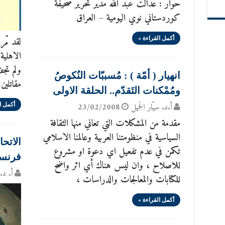
حوار : عدالت عبد الله مدير تحرير صحيفة
كوردستاني نوي اليومية – العراق
لقد مّ
أكمل القراءة »
الاهلية
ولم تجف
انهيار ( أمّة ) : مُسببّات النُكوصُ
مقاتلين
ومُمْكنات التَقدّم.. الحلقة الاولى
أ.د. سيّار الجَميل
23/02/2008
أكمل ا
مقدمة من المشكلات التي تعاني منها الثقافة
السياسية في منظومتنا العربية وعالمنا الاسلامي
الاتح
تكمن في عدم تفعيل اي دعوة او مشروع
فرنس
للاصلاح ، وان ليس هناك أي اثر واضح
أ. د. 
للكتابات والمعالجات والدراسات ،
أكمل القراءة »