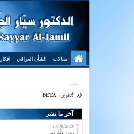
مقالات
الشأن العراقي
افكار
آخر ما نشر
23/08/2020
رموز وأشباح