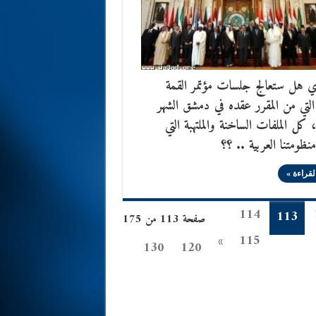
ي هل ستعالج جلسات مؤتمر القمة
 التي من المقرر عقده في دمشق الشهر
، كل الملفات الساخنة والملتهبة التي
منظومتنا العربية .. ؟؟
لقراءة »
114
113
صفحة 113 من 175
»
115
130
120