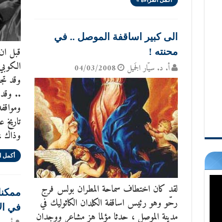
أكمل القراءة »
الى كبير اساقفة الموصل .. في
قبل ان 
محنته !
الكوبي 
أ. د. سيّار الجَميل
04/03/2008
وقد تجا
.. وقد 
ومواقف
تاريخ ع
وذاك ،
أكمل ا
لقد كان اختطاف سماحة المطران بولس فرج
ممكنا
رحّو وهو رئيس اساقفة الكلدان الكاثوليك في
في الا
مدينة الموصل ، حدثا مؤلما هز مشاعر ووجدان