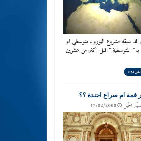
 قد سبقه مشروع اليورو ـ متوسطي او
 بـ ” المتوسطية ” قبل اكثر من عشرين
لقراءة »
 قمة ام صراع اجندة ؟؟
يّار الجَميل
17/02/2008