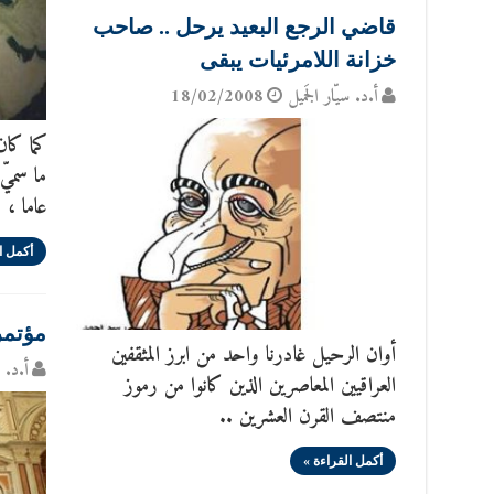
قاضي الرجع البعيد يرحل .. صاحب
خزانة اللامرئيات يبقى
أ.د. سيّار الجَميل
18/02/2008
كما كان
ما سميّ
عاما ،
أكمل ا
مؤتمر
أوان الرحيل غادرنا واحد من ابرز المثقفين
أ.د. س
العراقيين المعاصرين الذين كانوا من رموز
منتصف القرن العشرين ..
أكمل القراءة »