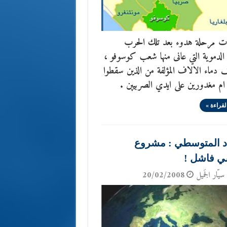
رت مرحلة هدوء بعد تلك الحرب
 الدموية التي عانى منها شعب كوسوفو ،
 دماء الالاف المؤلفة من الذين سقطوا
 ام مغدورين على ايدي الصربيين .
لقراءة »
اد المتوسطي : مشروع
ي فاشل !
سيّار الجَميل
20/02/2008