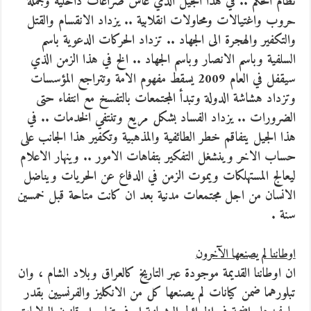
نظام الحكم .. في هذا الجيل الذي عاش صراعات داخلية وجملة
حروب واغتيالات ومحاولات انقلابية .. يزداد الانقسام والقتل
والتكفير والهجرة الى الجهاد .. تزداد الحركات الدعوية باسم
السلفية وباسم الانصار وباسم الجهاد .. الخ في هذا الزمن الذي
سيقفل في العام 2009 يسقط مفهوم الامة وتتراجع المؤسسات
وتزداد هشاشة الدولة وتبدأ المجتمعات بالتفسخ مع انتفاء حتى
الضرورات .. يزداد الفساد بشكل مريع وتنتفي الخدمات .. في
هذا الجيل يتفاقم خطر الطائفية والمذهبية وتكفير هذا الجانب على
حساب الاخر وينشغل التفكير بتفاهات الامور .. وينهار الاعلام
ليعالج المستهلكات ويموت الزمن في الدفاع عن الحريات ويناضل
الانسان من اجل مجتمعات مدنية بعد ان كانت متاحة قبل خمسين
سنة .
اوطاننا لم يصنعها الآخرون
ان اوطاننا القديمة موجودة عبر التاريخ كالعراق وبلاد الشام ، وان
تبلورهما ضمن كيانات لم يصنعها كل من الانكليز والفرنسيين بقدر