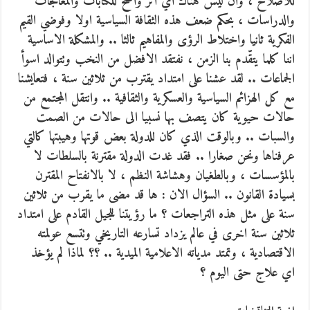
للاصلاح ، وان ليس هناك أي اثر واضح للكتابات والمعالجات
والدراسات ،
بحكم ضعف هذه الثقافة السياسية اولا وفوضي القيم
الفكرية ثانيا واختلاط الرؤى والمفاهيم ثالثا .. والمشكلة الاساسية
اننا كلما يتقّدم بنا الزمن ، نفتقد الافضل من النخب وتتوالد اسوأ
الجماعات .. لقد عشنا على امتداد يقترب من ثلاثين سنة ، فتعايشنا
مع كل الهزائم السياسية والعسكرية والثقافية .. وانتقل المجتمع من
حالات حيوية كان يتصف بها نسبيا الى حالات من الصمت
والسبات .. وبالوقت الذي كان للدولة بعض قوتها وهيبتها كالتي
عرفناها ونحن صغارا .. فقد غدت الدولة مقترنة بالسلطات لا
بالمؤسسات ، وبالطغيان وهشاشة النظم ، لا بالانفتاح المقترن
بسيادة القانون .. السؤال الان : ها قد مضى ما يقرب من ثلاثين
سنة على مثل هذه التراجعات ؟ ما رؤيتنا للجيل القادم على امتداد
ثلاثين سنة اخرى في عالم يزداد تسارعه التاريخي وتتسع عولمته
الاقتصادية ، وتمتد مدياته الاعلامية الميدية .. ؟؟ لماذا لم يؤخذ
اي علاج حتى اليوم ؟