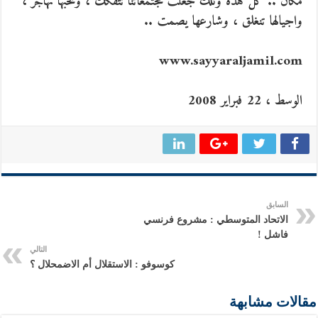
مكان .. كل هذه وتلك جعلت مجتمعاتنا تتفكك ، ونخبها تهاجر ،
واجيالها تنغلق ، وشارعها يصمت ..
www.sayyaraljamil.com
الوسط ، 22 فبراير 2008
السابق
الاتحاد المتوسطي : مشروع فرنسي
فاشل !
التالي
كوسوفو : الاستقلال أم الاضمحلال ؟
مقالات مشابهة