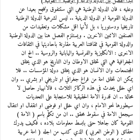
مبدأ الفصل بين الدولة والامة ( الوطنية = القومية )
وعليه ، فان الدولة الوطنية هي التي ستتفوق وتنجح بعيدا عن
الدولة القومية او الدولة الدينية .. ليس لشرعية الدولة الوطنية
تاريخيا ودستوريا ، بل لأنها اقل مشكلات وتعقيدات من
الصنفين الاثنين الاخرين . ويستلزم الفصل هنا بين الدولة الوطنية
والدولة القومية في ثقافتنا العربية مقارنة باحاديتها في الثقافات
الاخرى : الانكليزية والفرنسية واليابانية والروسية .. الخ ان
الجغرافية هي التي تخلق الاوطان وان التاريخ هو الذي يخلق
المجتمعات وان الانسان هو الذي يخلق دولة المؤسسات .. فلا
يمكن ان تخلق امة من فراغ جغرافي او تاريخي او بشري .. وان
اي خلل يحدث في هذه الركائز الثلاث ، فالانهيار حاصل لا
محالة .. ان قدرة الامة الحقيقية للاستجابة على التحديات
سيطورها نحو الامام ، وان اي خلل او فوضى او انقفال او انتقال
سيجعل الامة في سقوط محقق .. ان من تكلّم باسم ( الامة )
القومية كان جاهلا حتى بابسط معلومات بلاده ، فكيف يدرك
حقائق ( الوطن العربي ) الذي كتب من اجله ( امة عربية