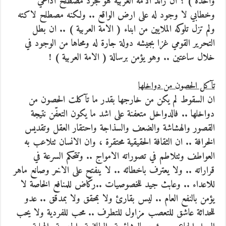
واحدة ) ؟ ان رائد الامة العربية هو مجرد مصطلح اذاعي
وخطابي لا وجود له على ارض الواقع .. ولكنه مصطلح لاكته
ولم تزل تلوكه الملايين من ابناء ( الامة العربية ) .. ان بطل
التحرير القومي غزا بجيشه دولة جارة له ومحاها من الوجود في
خلال ساعتين .. وهو يؤمن برسالة ( الامة العربية ) !
تآكل الحصون من دواخلها
ان السقوط لم يكن من خارجها بقدر ما تآكلت الحصون من
دواخلها .. فالدواخل متعفنة على اشد ما يكون التعفّن نتيجة
القصور والهشاشة والضعف والسذاجة واحتقار العقل وتقديس
الخرافة .. ان الثقافة الحقيقية محتقرة ، وان الانسان تتلاعب به
العواطف وتتلاطم في تصوراته الامواج .. وتتحكم السرعة في
قراراته .. ولا يعترف باخطائه .. لا ينفتح على الاخر وصانع ماهر
للاعداء .. وعابث جيد للخصوصيات ..ركّاض للمنافع الخاصة لا
يؤمن بالنفع العام .. ليس بقارئ ولا بمحقق ولا بمدقق .. عدو
للحداثة عاشق للتعصب مزاول للتطرف .. محب للفردية ولا يحب