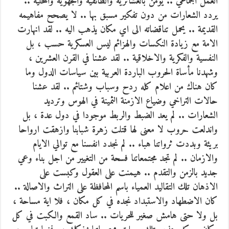
العمل الجماعي .. يؤمن بالعشائرية والطائفية والجهوية والمحلية ..
يردد الشعارات من دون تفكير مسبق بها .. لا يصحح مفاهيمه
القديمة .. يحمل تناقضاته الى اي مكان يذهب اليه .. لقد انهارت
الامة مع زيادة النكسات والهزائم ليس العسكرية حسب ، بل
النفسية والفكرية والاخلاقية .. لقد عشنا في القرن العشرين ،
وشهدنا مأساة الحروب الباردة العربية بين سياسات الدول وما
كان هناك من اعلام كله ردح وسباب وشتائم .. لقد عشنا
حالات التراخي وضياع الازمنة الثمينة في الهوس وترديد
الشعارات .. لم يعد الضبط والربط موجودا في دول عدة ، بل
واندلعت حروب لا معنى لها قتلت زهرة شبابنا وازهقت ارواحا
بريئة وبددت ثرواتنا هباء .. لم نجدد انفسنا مع توالي الايام
والازمان .. لم تجد مجتمعاتنا فسحة من التغيير من اجل بناء وعي
جديد بالزمن والتقدم .. هيمنت على العقول وكبست على
الاذهان تلك التقاليد العمياء باسم المحافظة على التراث والاصالة ..
كان الاضطهاد والاستبداد نجده في كل مكان ، فلا اية مساحة ،
بل ولا حتى هامش صغير للحريات .. ساد القمع والكبت في كل