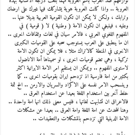
نوازعهم ضد العرب باسم العروبة مهما بلغت درجة الانسانية بهذه
العروبة .. واذا كانت العروبة هوية يشاركك فيها غيرك على ارضك
وترابك ، ولكن لا يمكن ان تكون القومية العربية بديلا عنها ..
وعليه ، فينبغي ان تكون الامة ( وطنية ) لا ( قومية ) في
المفهوم اللغوي العربي ، فالامر سيان في لغات وثقافات اخرى ..
ان ما ينطبق على العرب يستوجب سحبه على القوميات الكبرى
الاخرى في المنطة كالاتراك مثلا ، فلا يمكن ان تكون الامة
تركية ، وهي تضم قوميات اخرى ، لو سميناها أمة الاناضول
لاستوى المفهوم .. ويمكن ان يستقيم امر الامة الايرانية اكثر
بكثير من امة فارسية اذ تزدحم ايران بقوميات اخرى .. كما
وينسحب الامر نفسه على الاكراد والسريان والارمن .. الخ ثمة
خلط آخر بين استخدام اللغة بعيدا عن استخدام العرق ..
فالاعراق ان تشابهت لغاتها ، فليس معنى ذلك انها امة واحدة ..
وهنا نتحدث عن امة اللغة وامة العرق .. بعيدا عن مشكلات
الامة الدينية التي تزدحم بالمشكلات والتعقيدات ..