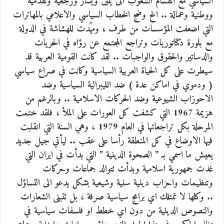
السياسي مع انقسام الشعوب الى يمين ويسار ورجعية وتقدمية
ووطنية وعمالة .. الخ وضج الخطاب السياسي والاعلامي بالمهاترات
التي اضعفت المؤسسات من طرف ، ومهّدت للهشاشة في الدولة
مع بلورة دكتاتوريات وتراجع المجتمع عن رؤاه في الحريات
والدساتير والحقوق والواجبات .. لقد كانت القومية العربية قد
سيطرت على كل الحياة العربية السياسية وكانت في صراع سياسي
( ودموي في اماكن عدة ) ضد الليبرالية السياسية وضد
الاحوزاب الشيوعية وضد الحركات الاسلامية .. وبالرغم من
هزيمة 1967 التي كشفت كل العورات على الملأ ، فلقد ختمت
المرحلة بكل تراجعاتها في العام 1979 ، وهي السنة التي انقلبت
فيها الاوضاع في كل المنطقة رأسا على عقب .. ليأتي جيل جديد
يعيش ما اسمي بـ ” الصحوة الدينية ” التي بدأت في ايران التي
غدت جمهورية اسلامية وبدأت تتوالد جماعات وحركات
وتنظيمات واحزاب دينية سنية وشيعية بشكل يدعو الى التساؤل
.. وكلها لا تمتلك اي برامج سياسية صرفة ، بل تتبنى الشعارات
والنصوص الدينية من دون اي خطط او فلسفات سياسية في