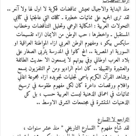
ازمة التناقضات
منذ البداية والاجيال تعيش تناقضات فكرية لا اول لها ولا آخر ..
لقد ترى الجميع على ثنائيات خطيرة ـ كتلك التي عالجتها في كتابي
التحولات العربية : اشكالية الوعي وتحليل التناقضات وخطاب
المستقبل ـ واخطرها : حب الوطن من الايمان ازاء تقسيمات
سايكس بيكو ، ومفهوم الوطن العربي ازاء المواطنة العراقية او
السورية او المصرية .. الخ كانوا في المدرسة يترّبى الصغار على
بلاد العرب اوطاني وفي بيوتهم لا يسمعون الا حديث الطائفة
والعشيرة والقبيلة .. كان امام الراديو ومن ثم التلفزيون يسمع
ويشاهد القرآن الكريم باسمى تجليات تجويده ازاء مجموعة اغاني
وافلام ورقصات داعرة كان لكل مفهوم طقوسه في ترسيخ
ثنائيات في اعماق الذهنية ليست العربية حسب ، بل كل
الذهنيات المنتشرة في مجتمعات الشرق الاوسط ..
التراجع لا التسارع
لقد شاع مفهوم ” التسارع التاريخي ” منذ عشر سنوات ،