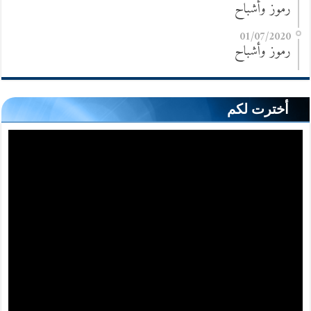
رموز وأشباح
01/07/2020
رموز وأشباح
أخترت لكم