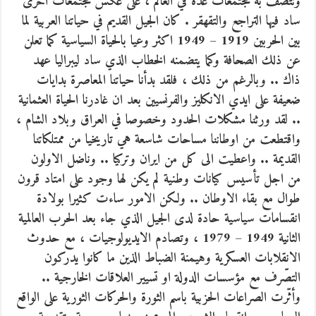
وتتصف به مجتمعات عدة في العالم ، على عكس مجتمعات اخرى
ساد فيها التراجع والتقهقر . كان الجيل القديم في حياتنا العربية لما
بين الحربين 1919 – 1949 اكثر وعيا بالحياة السياسية كما تعلن
عن ذلك الصحافة وكما يتضمنه الخطاب الذي ساد ليبراليا عهد
ذاك .. وبالرغم من ذلك ، فلقد بدأنا حياتنا المعاصرة بدايات
ضعيفة على ايدي الانكليز والفرنسيين بعد ان غادرنا الحياة العثمانية
.. لقد ورثنا مشكلات الحدود وخصوصا في العراق وبلاد الشام ،
واقتطعت من اوطاننا مساحات شاسعة هي تاريخيا من ممتلكاتنا
القديمة .. واعطيت الى كل من ايران وتركيا .. وناضل الاولون
من اجل تأسيس كيانات وطنية لم يكن لها وجود على امتاد قرون
طوال مع بقاء الاوطان .. ولكن الامور ساءت كثيرا بولادة
انقسامات سياسية حادة لدى الجيل الذي جاء بعد الحرب العالمية
الثانية 1949 – 1979 ، وتصادم الايديولوجيات ، مع حدوث
الانقلابات العسكرية وهيمنة الضباط الذين ما كانوا يدركون
التصّرف مع مؤسسات الدولة او تسيير العلاقات الخارجية ..
وأثّرت الصراعات الحزبية باسم الثورة والحركات الثورية على الواقع