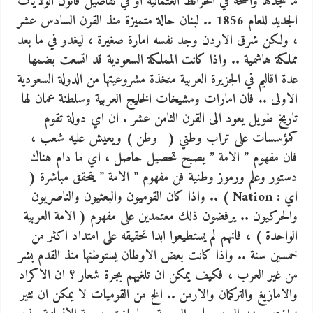
ما نجدها واضحة في الخرائط العثمانية او في تفاصيل قانون الولايات
الجديد للعام 1856 .. لبنان حالة متميزة منذ القرن السادس عشر
، ولكن شرق الاردن وجد نفسه امارة صغيرة ، ليغدو في ما بعد
مملكة هاشمية .. واذا كانت المملكة السعودية قد اتسعت بضمها
عدة اقاليم في الجزيرة العربية متخذة مشروعيتها من الدولة السعودية
الاولى .. فان امارات ومشيخات الخليج العربية وسلطنة عمان لها
تاريخ طويل يعود الى القرن الثامن عشر . ان اي دولة تقوم
كمؤسسات على تراب وطني (= وطن ) ويعيش عليه شعب ،
فان مفهوم ” الامة ” يصبح تحصيل حاصل ، اي ما دام هناك
دستور وعلم ورموز وطنية فن مفهوم ” الامة ” يتحقق مباشرة (
اي : Nation ) .. واذا كان القوميون والبعثيون والناصريون
والحركيون .. يرفضون ذلك معتمدين على مفهوم ( الامة العربية
الواحدة ) ، فانهم لم يستطيعوا ابدا تحقيقه على امتداد اكثر من
خمسين سنة .. واذا كانت بعض الاوطان يستوطنها منذ القدم بشر
من غير العرب ، فكيف يمكن ان تلغيهم بجرة شعار ؟ ان الاكراد
والامازيغ والتركمان والارمن .. الخ من القوميات لا يمكن ان تثير