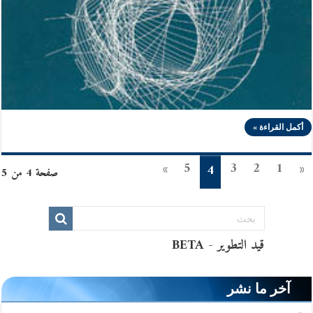
أكمل القراءة »
»
5
3
2
1
«
4
صفحة 4 من 5
آخر ما نشر