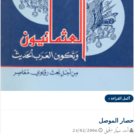
أكمل القراءة »
حصار الموصل
أ.د. سيّار الجَميل
24/02/2006