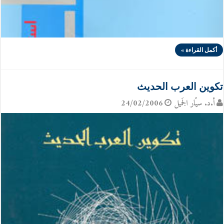
أكمل القراءة »
تكوين العرب الحديث
أ.د. سيّار الجَميل
24/02/2006