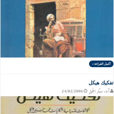
أكمل القراءة »
تفكيك هيكل
أ.د. سيّار الجَميل
24/02/2006