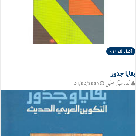
أكمل القراءة »
بقايا جذور
أ.د. سيّار الجَميل
24/02/2006