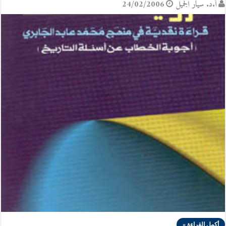
أ.د. سيّار الجَميل
24/02/2006
أكمل القراءة »