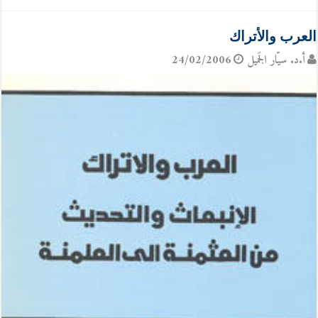
العرب والأتراك
أ.د. سيّار الجَميل
24/02/2006